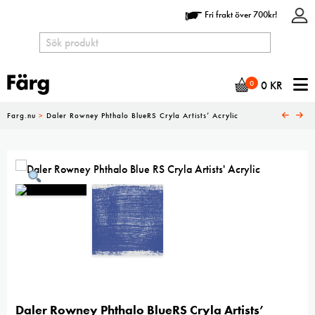
Fri frakt över 700kr!
N
0
0
KR
Farg.nu
>
Daler Rowney Phthalo BlueRS Cryla Artists’ Acrylic
Daler Rowney Phthalo BlueRS Cryla Artists’