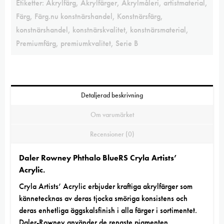
Etiketter:
Akrylfärg
,
Akrylfärger
,
Akrylmåleri
,
artistmaterial
,
Färg
,
Färg.nu konstnärshandel
,
Konstnärsfärg
,
konstnärshandel
,
konstnärskvalitet
,
konstnärsmaterial
,
Premiumfärg
,
premiumkvalitet
,
Serie B
Detaljerad beskrivning
Om varumärket
Recensioner (0)
Daler Rowney Phthalo BlueRS Cryla Artists’
Acrylic.
Cryla Artists’ Acrylic
erbjuder kraftiga akrylfärger som
kännetecknas av deras tjocka smöriga konsistens och
deras enhetliga äggskalsfinish i alla färger i sortimentet.
Daler-Rowney använder de renaste pigmenten