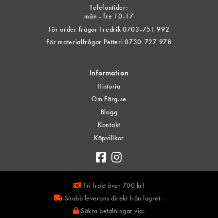
Telefontider:
mån - fre 10-17
För order frågor Fredrik 0703-751 992
För materialfrågor Petteri 0730-727 978
Information
Historia
Om Färg.se
Blogg
Kontakt
Köpvillkor
Fri frakt över 700 kr!
Snabb leverans direkt från lagret .
Säkra betalningar via: