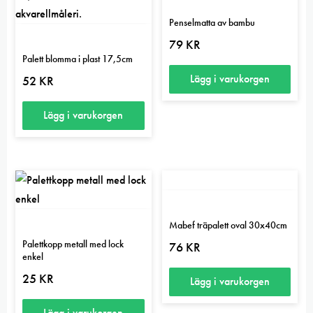
Penselmatta av bambu
79
KR
Palett blomma i plast 17,5cm
Lägg i varukorgen
52
KR
Lägg i varukorgen
Mabef träpalett oval 30x40cm
Palettkopp metall med lock
76
KR
enkel
25
KR
Lägg i varukorgen
Lägg i varukorgen