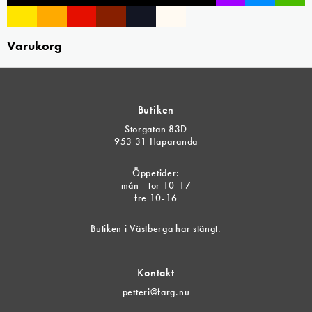
Varukorg
Butiken
Storgatan 83D
953 31 Haparanda
Öppetider:
mån - tor 10-17
fre 10-16
Butiken i Västberga har stängt.
Kontakt
petteri@farg.nu