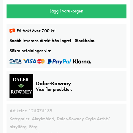
Phthalo
Lägg i varukorgen
BlueRS
Cryla
Artists'
Fri frakt över 700 kr!
Acrylic
Snabb leverans direkt från lagret i Stockholm.
mängd
Säkra betalningar via:
Daler-Rowney
Visa fler produkter.
Artikelnr:
125075139
Kategorier:
Akrylmåleri
,
Daler-Rowney Cryla Artists’
akrylfärg
,
Färg