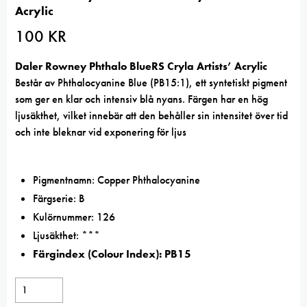
Acrylic
100
KR
Daler Rowney Phthalo BlueRS Cryla Artists’ Acrylic
Består av Phthalocyanine Blue (PB15:1), ett syntetiskt pigment
som ger en klar och intensiv blå nyans. Färgen har en hög
ljusäkthet, vilket innebär att den behåller sin intensitet över tid
och inte bleknar vid exponering för ljus
Pigmentnamn: Copper Phthalocyanine
Färgserie: B
Kulörnummer: 126
Ljusäkthet: ***
Färgindex (Colour Index): PB15
Daler
Rowney