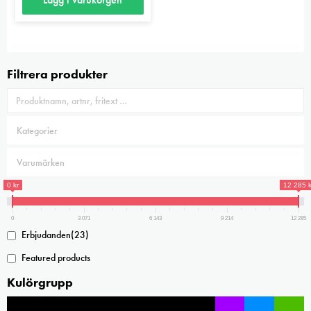
Filtrera produkter
0 kr
12 285 k
0
3 071
6 143
9 214
12 285
Erbjudanden
(23)
Featured products
Kulörgrupp