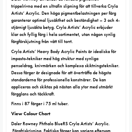
trippelrivna med en ultrafin slipning för att tillverka Cryla
Artists’ Acrylic. Den höga pigmentbelastningen per färg
garanterar optimal ljusäkthet och beständighet – 3 och 4-
stjärnigt ljusäkta betyg. Cryla Artists’ Acrylic erbjuder
klar och fyllig färg i hela sortimentet, utan någon synlig
färgförskjutning från vått till torrt.
Cryla Artists’ Heavy Body Acrylic Paints är idealiska för
impasto-tekniker med hög struktur med synliga
penseldrag, knivmärken och komplexa skiktningstekniker.
Dessa färger är designade för att överträffa de högsta
standarderna för professionella konstnärer. De kan
appliceras och skiktas på nästan alla ytor med utmärkt
färgglans och täckkraft.
Finns i 87 färger i 75 ml tuber.
View Colour Chart
Daler Rowney Phthalo BlueRS Cryla Artists’ Acrylic.
Färgfriskrivning. Faktiska färger kan variera eftersom