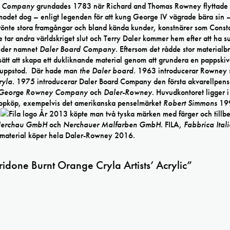
 Company
grundades 1783 när Richard and Thomas Rowney flyttade t
odet dog – enligt legenden för att kung George IV vägrade bära sin 
n rönte stora framgångar och bland kända kunder, konstnärer som Const
tar andra världskriget slut och Terry Daler kommer hem efter att ha sut
 under namnet
Daler Board Company
. Eftersom det rådde stor materialbr
tt sätt att skapa ett dukliknande material genom att grundera en pappski
g uppstod. Där hade man
the Daler board
. 1963 introducerar Rowney
ryla.
1975 introducerar Daler Board Company den första akvarellpens
George Rowney Company
och
Daler-Rowney
. Huvudkontoret ligger i
uppköp, exempelvis det amerikanska penselmärket
Robert Simmons
19
.
År 2013 köpte man två tyska märken med färger och tillb
Nerchau GmbH
och
Nerchauer Malfarben GmbH
. FILA,
Fabbrica Ital
rivmaterial köper hela Daler-Rowney 2016.
idone Burnt Orange Cryla Artists’ Acrylic”