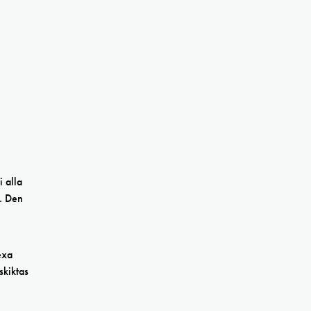
i alla
c. Den
exa
skiktas