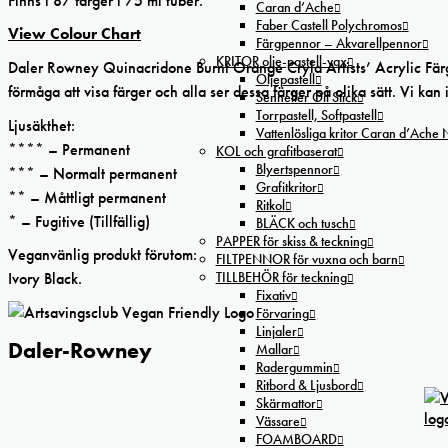
Finns i 87 färger i 75 ml tuber.
Caran d’Ache
Faber Castell Polychromos
View Colour Chart
Färgpennor – Akvarellpennor
KRITOR olje-pastell-vax
Daler Rowney Quinacridone Burnt Orange Cryla Artists’ Acrylic Färgfr
Oljepastell
förmåga att visa färger och alla ser dessa färger på olika sätt. Vi kan
Sennelier Oil Stick
Torrpastell, Softpastell
Ljusäkthet:
Vattenlösliga kritor Caran d’Ache
**** – Permanent
KOL och grafitbaserat
Blyertspennor
*** – Normalt permanent
Grafitkritor
** – Måttligt permanent
Ritkol
* – Fugitive (Tillfällig)
BLÄCK och tusch
PAPPER för skiss & teckning
Veganvänlig produkt förutom:
FILTPENNOR för vuxna och barn
TILLBEHÖR för teckning
Ivory Black.
Fixativ
Förvaring
Linjaler
Daler-Rowney
Mallar
Radergummin
Ritbord & Ljusbord
Skärmattor
Vässare
FOAMBOARD