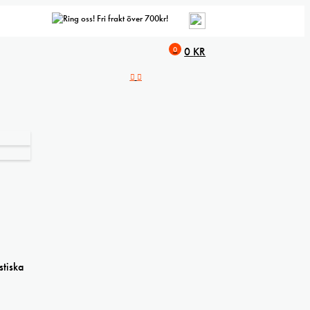
Fri frakt över 700kr!
0
0
KR
stiska