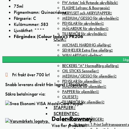
FW Artists’ Ink flytande akrylbläck
75ml
FLASHE Lefranc & Bourgeois
Pigmentnamn: Quinacridone
AKRYLSET och AKRYLPAPPER
Färgserie: C
MEDIUM/GESSO för akrylmåleri
PENSLAR för akrylmåleri
Kulörnummer: 583
MÅLARDUK för akrylmåleri
Ljusäkthet: ****
TILLBEHÖR för akrylmåleri
Färgindex (Colour Index): PR206
OLJA
MICHAEL HARDING oljefärg
SENNELIER Extra Fine oljefärg
Daler Rowney Quinacridone Burnt Orange Cryla Artists' Acrylic mä
W&N ARTISAN oljefärg
Läg
W&N WINTON oljefärg 200ml
BECKERS ”A” Normalfärg oljefärg
OIL STICKS Sennelier
Fri frakt över 700 kr!
MEDIUM/GESSO för oljemåleri
PENSLAR för oljemåleri
Snabb leverans direkt från lagret i Stockholm.
MÅLARDUK för oljemåleri
PAPPER för oljemåleri
Säkra betalningar via:
OLJESET
TILLBEHÖR för oljemåleri
STAFFLIER
SCREENTEC
Daler-Rowney
SCREENTRYCKSFÄRGER
Screentec T-Print Soft transparent s
Visa fler produkter.