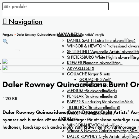
Navigation
AKVARELL
Farg.nu
>
Daler Rowney Quinacridone Burnt Orange Cryla Artists’ Acrylic
DANIEL SMITH Extra Fine akvarellfärg
WINSOR & NEWTON Professional akvarel
SENNELIER L’Aquarelle Artists’ akvarellfä
St PETERSBURG White Nights akvarellfärg
KREMER Pigmente akvarellfärg
AKVARELLSET
GOUACHE färger & set
GOUACHE 37ml
Daler Rowney Quinacridone Burnt Ora
GOUACHE SET
MEDIUM för akvarellmåleri
PENSLAR för akvarellmåleri
120
KR
PAPPER & underlag för akvarellmåleri
TILLBEHÖR för akvarellmåleri
Daler Rowney Quinacridone Burnt Orange Cryla Artists’ Acry
PASSEPARTOUTSKÄRARE
AKRYL
nyanser och blandas väl med andra färger för att skapa naturliga skug
WINSOR&NEWTON akrylfärg
hudtoner, landskap och andra motiv som kräver en rik, varm orange 
Winsor & Newton Galeria akrylfärg 60ml
DALER-ROWNEY Cryla Artists’ akrylfärg