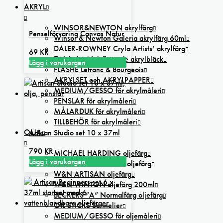
AKRYL
WINSOR&NEWTON akrylfärg
Penselförvaring Canvas Natur
Winsor & Newton Galeria akrylfärg 60ml
DALER-ROWNEY Cryla Artists’ akrylfärg
69
KR
FW Artists’ Ink flytande akrylbläck
Lägg i varukorgen
FLASHE Lefranc & Bourgeois
AKRYLSET och AKRYLPAPPER
MEDIUM/GESSO för akrylmåleri
PENSLAR för akrylmåleri
MÅLARDUK för akrylmåleri
TILLBEHÖR för akrylmåleri
OLJA
Artisan Studio set 10 x 37ml
790
KR
MICHAEL HARDING oljefärg
Lägg i varukorgen
SENNELIER Extra Fine oljefärg
W&N ARTISAN oljefärg
W&N WINTON oljefärg 200ml
BECKERS ”A” Normalfärg oljefärg
OIL STICKS Sennelier
MEDIUM/GESSO för oljemåleri