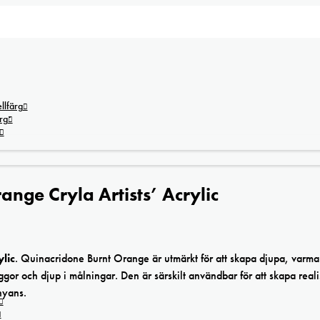
lfärg
rg
nge Cryla Artists’ Acrylic
lic
. Quinacridone Burnt Orange är utmärkt för att skapa djupa, varma
gor och djup i målningar. Den är särskilt användbar för att skapa reali
nyans.