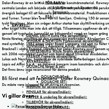
FÖR BARN
Daler-Rowney är en brittisk tillverkare av konstnärsmaterial.
Rowney
BARN Ritpapper och färgpennor
centrala London och började sälja parfym och perukpuder. Då perukm
Barnsaxar
övergick bolaget till att fokusera på konstnärsmaterial. Produktione
REA
and Turner. Turner blev även vän till familjen. Omkring 150 år senare 
tyskt fångläger. Men sin svåger Arthur startar han skylttillverkning
AKVARELL
efter kriget hitta man inte duk att tillgå. Tillsammans uppfinner de e
genom ett tygstycke (sannolikt en köksgardin) varpå en lagom grän
DANIEL SMITH Extra Fine akvarellfärg
första företag akrylfärg på den europeiska marknaden. Akrylserien
C
WINSOR & NEWTON Professional akvarellfärg
med syntethår. 1983 köper Daler Board Company vad som nu heter
SENNELIER L’Aquarelle Artists’ akvarellfärg
Bracknell i södra England. Därefter har Daler-Rowney vuxit genom 
St PETERSBURG White Nights akvarellfärg
och 2006 varumärket
Cachet
som bland annat tillverkar skissböcker
KREMER Pigmente akvarellfärg
Lukas och Nerchau, hanterat av de nybildade dotterbolagen
Lukas-
AKVARELLSET
Lapis ed Affini S.p.A.
, en italiensk koncern inom konstnärs- och sk
GOUACHE färger & set
Det finns ännu inga recensioner för denna produkt.
GOUACHE 37ml
Bli först med att recensera ”Daler Rowney Quinacr
GOUACHE SET
Du måste vara
inloggad
för att skriva en recension.
MEDIUM för akvarellmåleri
PENSLAR för akvarellmåleri
Vi gillar även
PAPPER & underlag för akvarellmåleri
TILLBEHÖR för akvarellmåleri
PASSEPARTOUTSKÄRARE