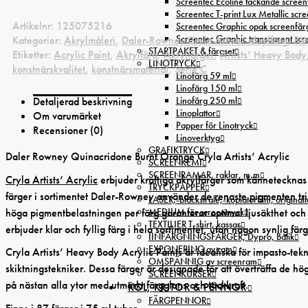
Screentec Ecoline täckande screenf
Screentec T-print Lux Metallic scree
Artikelnr:
125075216
Screentec Graphic opak screenfär
Screentec Graphic transparent sc
Kategorier:
Akrylmåleri
,
Daler-Rowney Cryla Artists’ akrylfärg
,
Fär
STARTPAKET & färgset
Etiketter:
Acrylic Paint
,
Akrylfärg
,
Akrylfärger
,
Artists’ Heavy Body
LINOTRYCK
konstnärskvalitet
,
konstnärsmaterial
,
Serie C
Linofärg 59 ml
Linofärg 150 ml
Linofärg 250 ml
Detaljerad beskrivning
Linoplattor
Om varumärket
Papper för Linotryck
Recensioner (0)
Linoverktyg
GRAFIKTRYCK
Daler Rowney Quinacridone Burnt Orange Cryla Artists’ Acrylic
SCREENKEMI
SCREENRAMAR, raklar, m.m
Cryla Artists’ Acrylic
erbjuder kraftiga akrylfärger som kännetecknas 
TRYCKPAPPER
färger i sortimentet Daler-Rowney använder de renaste pigmenten trippe
LASER,-bläckstråle,-kopiatorfilm, oríginal
höga pigmentbelastningen per färg garanterar optimal ljusäkthet och b
MEDIUM för screentryck
TEXTILIER T-shirt, kassar
erbjuder klar och fyllig färg i hela sortimentet, utan någon synlig färgfö
IINFÄRGNINGSFÄRGER, Dypro, Batik
EXPONERING av ram
Cryla Artists’ Heavy Body Acrylic Paints är idealiska för impasto-t
OMSPÄNNIG av screenram
skiktningstekniker. Dessa färger är designade för att överträffa de hö
SCREENKURSER
på nästan alla ytor med utmärkt färgglans och täckkraft.
KOL, KRITOR & PENNOR
FÄRGPENNOR