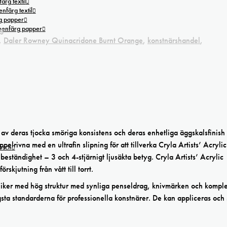
ärg textil
nfärg textil
g papper
reenfärg papper
g
,
Daler Rowney Quinacridone Burnt Orange
,
konstnärshandel
,
av deras tjocka smöriga konsistens och deras enhetliga äggskalsfinish 
lrivna med en ultrafin slipning för att tillverka Cryla Artists’ Acryli
tusch
eständighet – 3 och 4-stjärnigt ljusäkta betyg. Cryla Artists’ Acrylic
rskjutning från vått till torrt.
ekniker med hög struktur med synliga penseldrag, knivmärken och kompl
gsta standarderna för professionella konstnärer. De kan appliceras och 