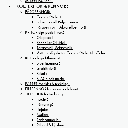
SCREENKURSER
KOL, KRITOR & PENNOR
FÄRGPENNOR
Caran d’Ache
Faber Castell Polychromos
Färgpennor – Akvarellpennor
KRITOR olje-pastell-vax
Oljepastell
Sennelier Oil Stick
Torrpastell, Softpastell
Vattenlösliga kritor Caran d’Ache NeoColor
KOL och grafitbaserat
Blyertspennor
Grafitkritor
Ritkol
BLÄCK och tusch
PAPPER för skiss & teckning
FILTPENNOR för vuxna och barn
TILLBEHÖR för teckning
Fixativ
Förvaring
Linjaler
Mallar
Radergummin
Ritbord & Ljusbord