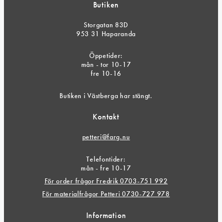
Butiken
Storgatan 83D
953 31 Haparanda
Öppetider:
mån - tor 10-17
fre 10-16
Butiken i Västberga har stängt.
Kontakt
petteri@farg.nu
Telefontider:
mån - fre 10-17
För order frågor Fredrik 0703-751 992
För materialfrågor Petteri 0730-727 978
Information