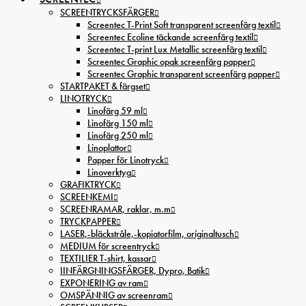
SCREENTRYCKSFÄRGER
Screentec T-Print Soft transparent screenfärg textil
Screentec Ecoline täckande screenfärg textil
Screentec T-print Lux Metallic screenfärg textil
Screentec Graphic opak screenfärg papper
Screentec Graphic transparent screenfärg papper
STARTPAKET & färgset
LINOTRYCK
Linofärg 59 ml
Linofärg 150 ml
Linofärg 250 ml
Linoplattor
Papper för Linotryck
Linoverktyg
GRAFIKTRYCK
SCREENKEMI
SCREENRAMAR, raklar, m.m
TRYCKPAPPER
LASER,-bläckstråle,-kopiatorfilm, oríginaltusch
MEDIUM för screentryck
TEXTILIER T-shirt, kassar
IINFÄRGNINGSFÄRGER, Dypro, Batik
EXPONERING av ram
OMSPÄNNIG av screenram