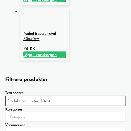
Mabef träpalett oval
30x40cm
76
KR
Lägg i varukorgen
Filtrera produkter
Text search
Kategorier
Varumärken