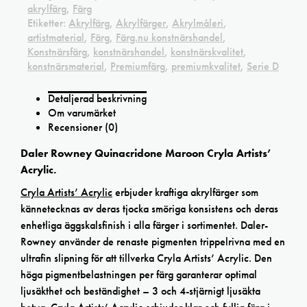
akrylfärg
,
Färg
Etiketter:
Akrylfärg
,
Akrylfärger
,
Akrylmåleri
,
artistmaterial
,
Färg
,
Färg.nu konstnärshandel
,
Konstnärsfärg
,
konstnärshandel
,
konstnärskvalitet
,
konstnärsmaterial
,
Premiumfärg
,
premiumkvalitet
,
Serie D
Detaljerad beskrivning
Om varumärket
Recensioner (0)
Daler Rowney Quinacridone Maroon Cryla Artists’
Acrylic.
Cryla Artists’ Acrylic
erbjuder kraftiga akrylfärger som
kännetecknas av deras tjocka smöriga konsistens och deras
enhetliga äggskalsfinish i alla färger i sortimentet. Daler-
Rowney använder de renaste pigmenten trippelrivna med en
ultrafin slipning för att tillverka Cryla Artists’ Acrylic. Den
höga pigmentbelastningen per färg garanterar optimal
ljusäkthet och beständighet – 3 och 4-stjärnigt ljusäkta