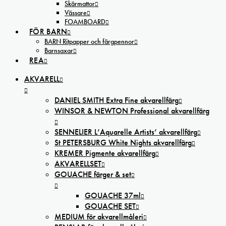
Skärmattor
Vässare
FOAMBOARD
FÖR BARN
BARN Ritpapper och färgpennor
Barnsaxar
REA
AKVARELL
DANIEL SMITH Extra Fine akvarellfärg
WINSOR & NEWTON Professional akvarellfärg
SENNELIER L’Aquarelle Artists’ akvarellfärg
St PETERSBURG White Nights akvarellfärg
KREMER Pigmente akvarellfärg
AKVARELLSET
GOUACHE färger & set
GOUACHE 37ml
GOUACHE SET
MEDIUM för akvarellmåleri