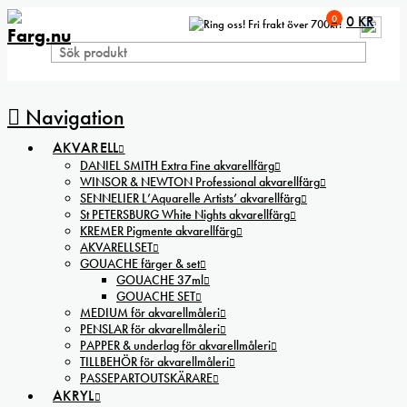
0
0
KR
Fri frakt över 700kr!
Navigation
AKVARELL
DANIEL SMITH Extra Fine akvarellfärg
WINSOR & NEWTON Professional akvarellfärg
SENNELIER L’Aquarelle Artists’ akvarellfärg
St PETERSBURG White Nights akvarellfärg
KREMER Pigmente akvarellfärg
AKVARELLSET
GOUACHE färger & set
GOUACHE 37ml
GOUACHE SET
MEDIUM för akvarellmåleri
PENSLAR för akvarellmåleri
PAPPER & underlag för akvarellmåleri
TILLBEHÖR för akvarellmåleri
PASSEPARTOUTSKÄRARE
AKRYL