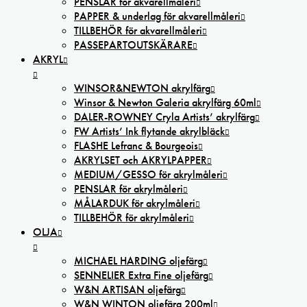
PENSLAR för akvarellmåleri
PAPPER & underlag för akvarellmåleri
TILLBEHÖR för akvarellmåleri
PASSEPARTOUTSKÄRARE
AKRYL
WINSOR&NEWTON akrylfärg
Winsor & Newton Galeria akrylfärg 60ml
DALER-ROWNEY Cryla Artists’ akrylfärg
FW Artists’ Ink flytande akrylbläck
FLASHE Lefranc & Bourgeois
AKRYLSET och AKRYLPAPPER
MEDIUM/GESSO för akrylmåleri
PENSLAR för akrylmåleri
MÅLARDUK för akrylmåleri
TILLBEHÖR för akrylmåleri
OLJA
MICHAEL HARDING oljefärg
SENNELIER Extra Fine oljefärg
W&N ARTISAN oljefärg
W&N WINTON oljefärg 200ml