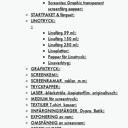
Screentec Graphic transparent
screenfärg papper
STARTPAKET & färgset
LINOTRYCK
Linofärg 59 ml
Linofärg 150 ml
Linofärg 250 ml
Linoplattor
Papper för Linotryck
Linoverktyg
GRAFIKTRYCK
SCREENKEMI
SCREENRAMAR, raklar, m.m
TRYCKPAPPER
LASER,-bläckstråle,-kopiatorfilm, oríginaltusch
MEDIUM för screentryck
TEXTILIER T-shirt, kassar
IINFÄRGNINGSFÄRGER, Dypro, Batik
EXPONERING av ram
OMSPÄNNIG av screenram