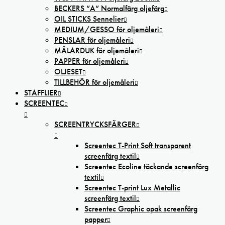
BECKERS ”A” Normalfärg oljefärg
OIL STICKS Sennelier
MEDIUM/GESSO för oljemåleri
PENSLAR för oljemåleri
MÅLARDUK för oljemåleri
PAPPER för oljemåleri
OLJESET
TILLBEHÖR för oljemåleri
STAFFLIER
SCREENTEC
SCREENTRYCKSFÄRGER
Screentec T-Print Soft transparent
screenfärg textil
Screentec Ecoline täckande screenfärg
textil
Screentec T-print Lux Metallic
screenfärg textil
Screentec Graphic opak screenfärg
papper