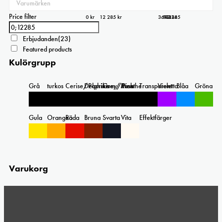
Price filter
0 kr
12 285 kr
3 071
6 143
9 214
12 285
0
Erbjudanden
(23)
Featured products
Kulörgrupp
Grå
turkos
Cerise/Paprika
Delphinium/Menthe
Grey/Pink
Rosa
Transparent
Violetta
Blåa
Gröna
Gula
Orangea
Röda
Bruna
Svarta
Vita
Effektfärger
Varukorg