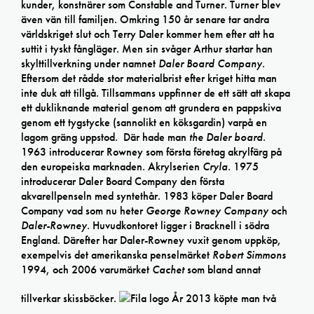
kunder, konstnärer som Constable and Turner. Turner blev
även vän till familjen. Omkring 150 år senare tar andra
världskriget slut och Terry Daler kommer hem efter att ha
suttit i tyskt fångläger. Men sin svåger Arthur startar han
skylttillverkning under namnet
Daler Board Company
.
Eftersom det rådde stor materialbrist efter kriget hitta man
inte duk att tillgå. Tillsammans uppfinner de ett sätt att skapa
ett dukliknande material genom att grundera en pappskiva
genom ett tygstycke (sannolikt en köksgardin) varpå en
lagom gräng uppstod. Där hade man
the Daler board
.
1963 introducerar Rowney som första företag akrylfärg på
den europeiska marknaden. Akrylserien
Cryla.
1975
introducerar Daler Board Company den första
akvarellpenseln med syntethår. 1983 köper Daler Board
Company vad som nu heter
George Rowney Company
och
Daler-Rowney
. Huvudkontoret ligger i Bracknell i södra
England. Därefter har Daler-Rowney vuxit genom uppköp,
exempelvis det amerikanska penselmärket
Robert Simmons
1994, och 2006 varumärket
Cachet
som bland annat
tillverkar skissböcker.
År 2013 köpte man två