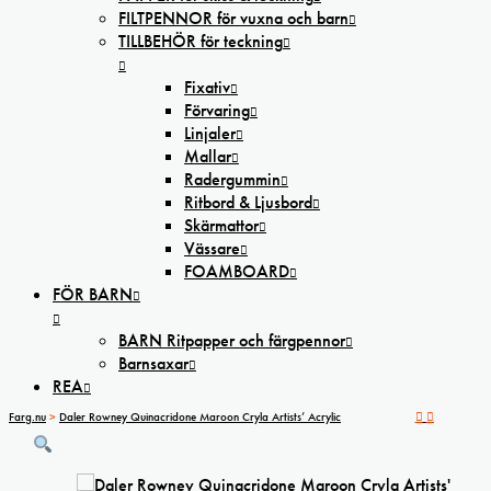
FILTPENNOR för vuxna och barn
TILLBEHÖR för teckning
Fixativ
Förvaring
Linjaler
Mallar
Radergummin
Ritbord & Ljusbord
Skärmattor
Vässare
FOAMBOARD
FÖR BARN
BARN Ritpapper och färgpennor
Barnsaxar
REA
Farg.nu
>
Daler Rowney Quinacridone Maroon Cryla Artists’ Acrylic