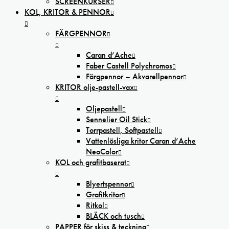
SCREENKURSER
KOL, KRITOR & PENNOR
FÄRGPENNOR
Caran d’Ache
Faber Castell Polychromos
Färgpennor – Akvarellpennor
KRITOR olje-pastell-vax
Oljepastell
Sennelier Oil Stick
Torrpastell, Softpastell
Vattenlösliga kritor Caran d’Ache
NeoColor
KOL och grafitbaserat
Blyertspennor
Grafitkritor
Ritkol
BLÄCK och tusch
PAPPER för skiss & teckning