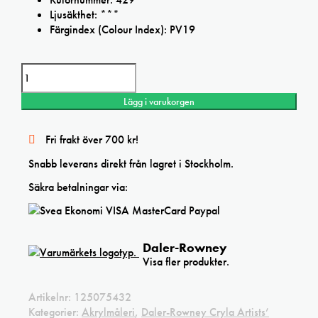
Ljusäkthet: ***
Färgindex (Colour Index): PV19
Daler Rowney Quinacridone Maroon Cryla Artists' Acrylic mängd
Lägg i varukorgen
Fri frakt över 700 kr!
Snabb leverans direkt från lagret i Stockholm.
Säkra betalningar via:
Daler-Rowney
Visa fler produkter.
Artikelnr:
125075432
Kategorier:
Akrylmåleri
,
Daler-Rowney Cryla Artists’