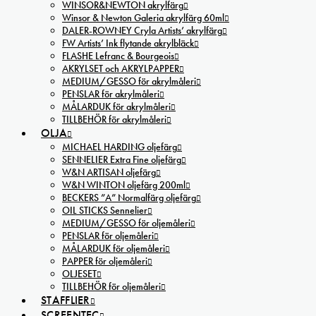
WINSOR&NEWTON akrylfärg
Winsor & Newton Galeria akrylfärg 60ml
DALER-ROWNEY Cryla Artists’ akrylfärg
FW Artists’ Ink flytande akrylbläck
FLASHE Lefranc & Bourgeois
AKRYLSET och AKRYLPAPPER
MEDIUM/GESSO för akrylmåleri
PENSLAR för akrylmåleri
MÅLARDUK för akrylmåleri
TILLBEHÖR för akrylmåleri
OLJA
MICHAEL HARDING oljefärg
SENNELIER Extra Fine oljefärg
W&N ARTISAN oljefärg
W&N WINTON oljefärg 200ml
BECKERS ”A” Normalfärg oljefärg
OIL STICKS Sennelier
MEDIUM/GESSO för oljemåleri
PENSLAR för oljemåleri
MÅLARDUK för oljemåleri
PAPPER för oljemåleri
OLJESET
TILLBEHÖR för oljemåleri
STAFFLIER
SCREENTEC