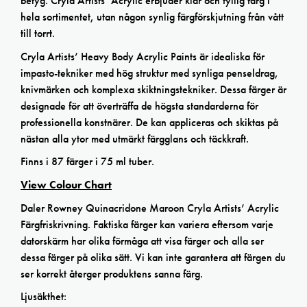
betyg. Cryla Artists’ Acrylic erbjuder klar och fyllig färg i
hela sortimentet, utan någon synlig färgförskjutning från vått
till torrt.
Cryla Artists’ Heavy Body Acrylic Paints är idealiska för
impasto-tekniker med hög struktur med synliga penseldrag,
knivmärken och komplexa skiktningstekniker. Dessa färger är
designade för att överträffa de högsta standarderna för
professionella konstnärer. De kan appliceras och skiktas på
nästan alla ytor med utmärkt färgglans och täckkraft.
Finns i 87 färger i 75 ml tuber.
View Colour Chart
Daler Rowney Quinacridone Maroon Cryla Artists’ Acrylic
Färgfriskrivning. Faktiska färger kan variera eftersom varje
datorskärm har olika förmåga att visa färger och alla ser
dessa färger på olika sätt. Vi kan inte garantera att färgen du
ser korrekt återger produktens sanna färg.
Ljusäkthet: