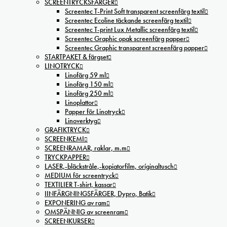
SCREENTRYCKSFÄRGER
Screentec T-Print Soft transparent screenfärg textil
Screentec Ecoline täckande screenfärg textil
Screentec T-print Lux Metallic screenfärg textil
Screentec Graphic opak screenfärg papper
Screentec Graphic transparent screenfärg papper
STARTPAKET & färgset
LINOTRYCK
Linofärg 59 ml
Linofärg 150 ml
Linofärg 250 ml
Linoplattor
Papper för Linotryck
Linoverktyg
GRAFIKTRYCK
SCREENKEMI
SCREENRAMAR, raklar, m.m
TRYCKPAPPER
LASER,-bläckstråle,-kopiatorfilm, oríginaltusch
MEDIUM för screentryck
TEXTILIER T-shirt, kassar
IINFÄRGNINGSFÄRGER, Dypro, Batik
EXPONERING av ram
OMSPÄNNIG av screenram
SCREENKURSER