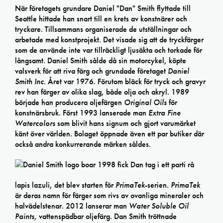
När företagets grundare Daniel "Dan" Smith flyttade till
Seattle hittade han snart till en krets av konstnärer och
tryckare. Tillsammans organiserade de utställningar och
arbetade med konstprojekt. Det visade sig att de tryckfärger
som de använde inte var tillräckligt ljusäkta och torkade för
långsamt. Daniel Smith sålde då sin motorcykel, köpte
valsverk för att riva färg och grundade företaget
Daniel
Smith Inc
. Året var 1976. Förutom bläck för tryck och gravyr
rev han färger av olika slag, både olja och akryl. 1989
började han producera oljefärgen
Original Oils
för
konstnärsbruk. Först 1993 lanserade man
Extra Fine
Watercolors
som blivit hans signum och gjort varumärket
känt över världen. Bolaget öppnade även ett par butiker där
också andra konkurrerande märken såldes.
1998 fick Dan tag i ett parti rå
lapis lazuli, det blev starten för
PrimaTek
-serien.
PrimaTek
är deras namn för färger som rivs av ovanliga mineraler och
halvädelstenar. 2012 lanserar man
Water Soluble Oil
Paints
, vattenspädbar oljefärg. Dan Smith tröttnade