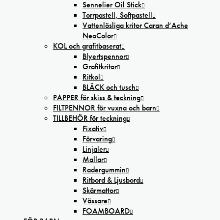
Sennelier Oil Stick
Torrpastell, Softpastell
Vattenlösliga kritor Caran d’Ache
NeoColor
KOL och grafitbaserat
Blyertspennor
Grafitkritor
Ritkol
BLÄCK och tusch
PAPPER för skiss & teckning
FILTPENNOR för vuxna och barn
TILLBEHÖR för teckning
Fixativ
Förvaring
Linjaler
Mallar
Radergummin
Ritbord & Ljusbord
Skärmattor
Vässare
FOAMBOARD