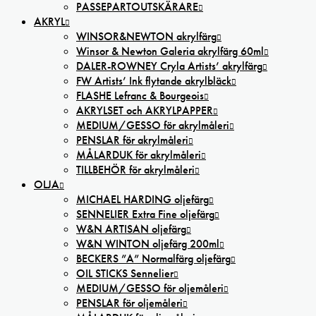
PASSEPARTOUTSKÄRARE
AKRYL
WINSOR&NEWTON akrylfärg
Winsor & Newton Galeria akrylfärg 60ml
DALER-ROWNEY Cryla Artists’ akrylfärg
FW Artists’ Ink flytande akrylbläck
FLASHE Lefranc & Bourgeois
AKRYLSET och AKRYLPAPPER
MEDIUM/GESSO för akrylmåleri
PENSLAR för akrylmåleri
MÅLARDUK för akrylmåleri
TILLBEHÖR för akrylmåleri
OLJA
MICHAEL HARDING oljefärg
SENNELIER Extra Fine oljefärg
W&N ARTISAN oljefärg
W&N WINTON oljefärg 200ml
BECKERS ”A” Normalfärg oljefärg
OIL STICKS Sennelier
MEDIUM/GESSO för oljemåleri
PENSLAR för oljemåleri