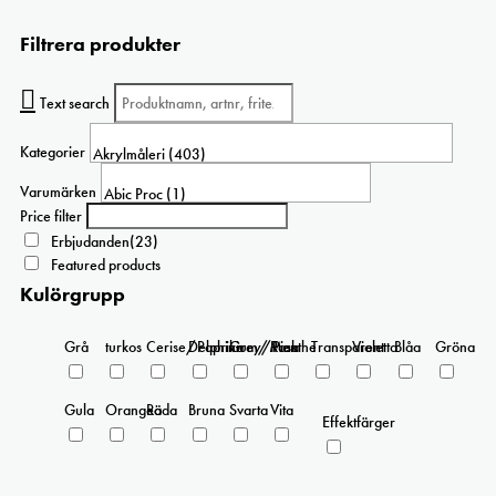
Filtrera produkter
Text search
Kategorier
Varumärken
Price filter
Erbjudanden
(23)
Featured products
Kulörgrupp
Grå
turkos
Cerise/Paprika
Delphinium/Menthe
Grey/Pink
Rosa
Transparent
Violetta
Blåa
Gröna
Gula
Orangea
Röda
Bruna
Svarta
Vita
Effektfärger