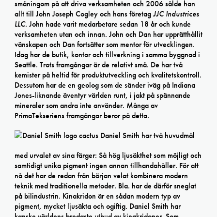
småningom på att driva verksamheten och 2006 sålde han
allt till John Joseph Cogley och hans företag
JJC Industrices
LLC
. John hade varit medarbetare sedan 18 år och kunde
verksamheten utan och innan. John och Dan har upprätthållit
vänskapen och Dan fortsätter som mentor för utvecklingen.
Idag har de butik, kontor och tillverkning i samma byggnad i
Seattle. Trots framgångar är de relativt små. De har två
kemister på heltid för produktutveckling och kvalitetskontroll.
Dessutom har de en geolog som de sänder iväg på Indiana
Jones-liknande äventyr världen runt, i jakt på spännande
mineraler som andra inte använder. Många av
PrimaTekseriens framgångar beror på detta.
Daniel Smith har två huvudmål
med urvalet av sina färger: Så hög ljusäkthet som möjligt och
samtidigt unika pigment ingen annan tillhandahåller. För att
nå det har de redan från början velat kombinera modern
teknik med traditionella metoder. Bla. har de därför sneglat
på bilindustrin. Kinakridon är en sådan modern typ av
pigment, mycket ljusäkta och ogiftig. Daniel Smith har
kanske världens bredaste utbud av kinakridoner. Som