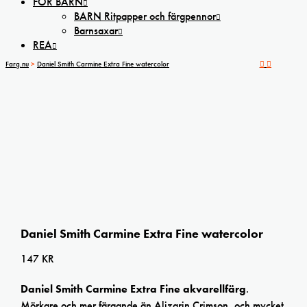
FÖR BARN
BARN Ritpapper och färgpennor
Barnsaxar
REA
Farg.nu
>
Daniel Smith Carmine Extra Fine watercolor
Daniel Smith Carmine Extra Fine watercolor
147
KR
Daniel Smith Carmine
Extra Fine akvarellfärg
.
Mörkare och mer färgande än Alizarin Crimson, och mycket