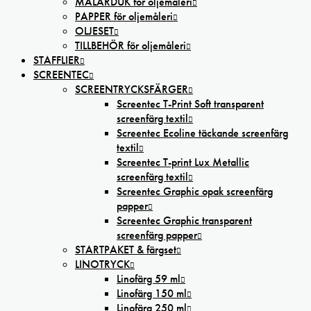
MÅLARDUK för oljemåleri
PAPPER för oljemåleri
OLJESET
TILLBEHÖR för oljemåleri
STAFFLIER
SCREENTEC
SCREENTRYCKSFÄRGER
Screentec T-Print Soft transparent
screenfärg textil
Screentec Ecoline täckande screenfärg
textil
Screentec T-print Lux Metallic
screenfärg textil
Screentec Graphic opak screenfärg
papper
Screentec Graphic transparent
screenfärg papper
STARTPAKET & färgset
LINOTRYCK
Linofärg 59 ml
Linofärg 150 ml
Linofärg 250 ml