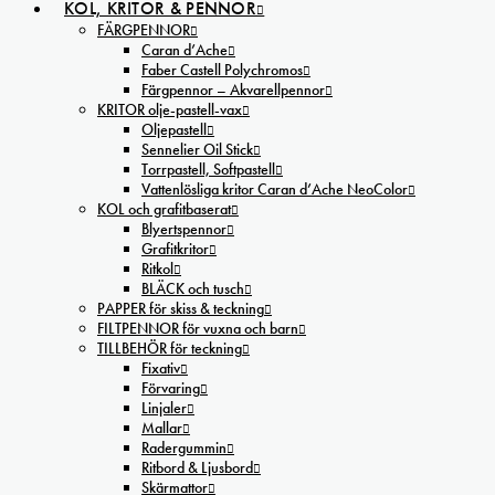
KOL, KRITOR & PENNOR
FÄRGPENNOR
Caran d’Ache
Faber Castell Polychromos
Färgpennor – Akvarellpennor
KRITOR olje-pastell-vax
Oljepastell
Sennelier Oil Stick
Torrpastell, Softpastell
Vattenlösliga kritor Caran d’Ache NeoColor
KOL och grafitbaserat
Blyertspennor
Grafitkritor
Ritkol
BLÄCK och tusch
PAPPER för skiss & teckning
FILTPENNOR för vuxna och barn
TILLBEHÖR för teckning
Fixativ
Förvaring
Linjaler
Mallar
Radergummin
Ritbord & Ljusbord
Skärmattor