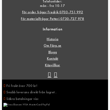
Telefontider:
mån - fre 10-17
För order frågor Fredrik 0703-751 992
För materialfrågor Petteri 0730-727 978
Information
Historia
Om Färg.se
Blogg
Kontakt
Köpvillkor
Fri frakt över 700 kr!
Snabb leverans direkt från lagret .
Säkra betalningar via: