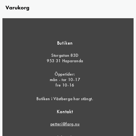
Varukorg
Butiken
Storgatan 83D
953 31 Haparanda
Öppetider:
mån - tor 10-17
fre 10-16
Butiken i Västberga har stängt.
Kontakt
petteri@farg.nu