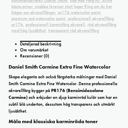
konstnärsakvarell Daniel Smith
,
köp från Färg.nu. Alltid
bästa priser. snabba leverser stort lager Ring om du har
frågor om akvarellfärger
,
pr176 watercolor paint
,
premium red watercolor paint
,
professionell akvarellfärg
pr176
,
professionell karminfärg akvarell
,
röd akvarellfärg
med hög ljusäkthet
,
transparent röd akvarellfärg
Detaljerad beskrivning
Om varumärket
Recensioner (0)
Daniel Smith Carmine Extra Fine Watercolor
Skapa eleganta och också färgstarka målningar med Daniel
Smith Carmine Extra Fine Watercolor. Denna professionella
akvarellfärg bygger på
PR176 (Benzimidazolone
Carmine)
och erbjuder en djup karminröd kulör som har en
subtil blå underton, dessutom hög transparens och utmärkt
ljusäkthet.
Måla med klassiska karminröda toner