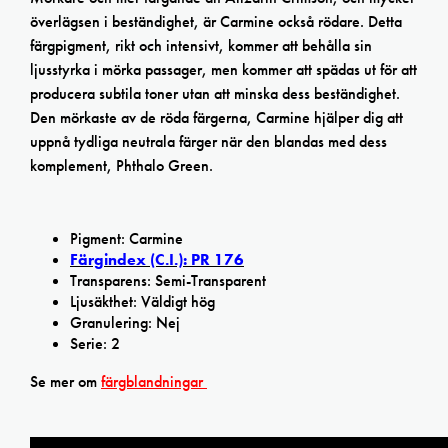
överlägsen i beständighet, är Carmine också rödare. Detta
färgpigment, rikt och intensivt, kommer att behålla sin
ljusstyrka i mörka passager, men kommer att spädas ut för att
producera subtila toner utan att minska dess beständighet.
Den mörkaste av de röda färgerna, Carmine hjälper dig att
uppnå tydliga neutrala färger när den blandas med dess
komplement, Phthalo Green.
Pigment: Carmine
Färgindex (C.I.): PR 176
Transparens: Semi-Transparent
Ljusäkthet: Väldigt hög
Granulering: Nej
Serie: 2
Se mer om
färgblandningar