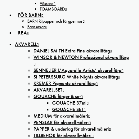
Vässare
FOAMBOARD
FÖR BARN
BARN Ritpapper och färgpennor
Barnsaxar
REA
AKVARELL
DANIEL SMITH Extra Fine akvarellfärg
WINSOR & NEWTON Professional akvarellfärg
SENNELIER L’Aquarelle Artists’ akvarellfärg
St PETERSBURG White Nights akvarellfärg
KREMER Pigmente akvarellfärg
AKVARELLSET
GOUACHE färger & set
GOUACHE 37ml
GOUACHE SET
MEDIUM för akvarellmåleri
PENSLAR för akvarellmåleri
PAPPER & underlag för akvarellmåleri
TILLBEHÖR för akvarellmåleri