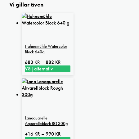
Vi gillar även
Hahnemühle Watercolor
Block 640g
Prisintervall:
683
KR
–
882
KR
683 kr
Välj alternativ
Den
till
här
882 kr
produkten
har
flera
varianter.
De
Lanaquarelle
olika
Aquarelleblock RG 300g
alternativen
kan
Prisintervall:
416
KR
–
990
KR