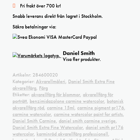
Fri frakt över 700 kr!
Snabb leverans direkt från lagret i Stockholm.
Säkra betalningar via:
Daniel Smith
Visa fler produkter.
Artikelnr:
284600020
Kategorier:
Akvarellmåleri
,
Daniel Smith Extra Fine
akvarellfärg
,
Färg
Etiketter:
akvarellfärg för blommor
,
akvarellfärg för
porträtt
,
benzimidazolone carmine watercolor
,
botanisk
akvarellfärg röd
,
carmine 15ml
,
carmine pigment pr176
,
carmine watercolor
,
carmine watercolor paint for artists
,
Daniel Smith Carmine
,
daniel smith carmine sverige
,
Daniel Smith Extra Fine Watercolor
,
daniel smith pr176
watercolor
,
karminröd akvarellfärg professionell
,