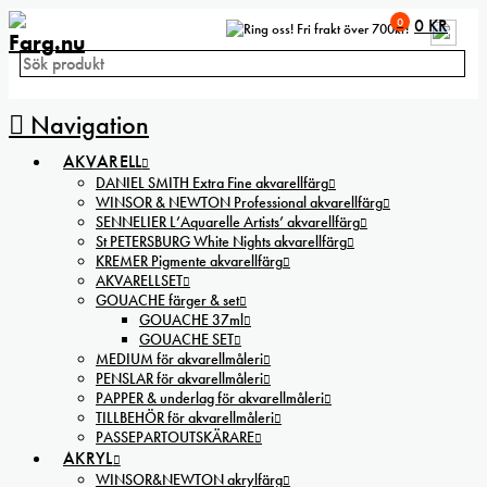
0
0
KR
Fri frakt över 700kr!
Navigation
AKVARELL
DANIEL SMITH Extra Fine akvarellfärg
WINSOR & NEWTON Professional akvarellfärg
SENNELIER L’Aquarelle Artists’ akvarellfärg
St PETERSBURG White Nights akvarellfärg
KREMER Pigmente akvarellfärg
AKVARELLSET
GOUACHE färger & set
GOUACHE 37ml
GOUACHE SET
MEDIUM för akvarellmåleri
PENSLAR för akvarellmåleri
PAPPER & underlag för akvarellmåleri
TILLBEHÖR för akvarellmåleri
PASSEPARTOUTSKÄRARE
AKRYL
WINSOR&NEWTON akrylfärg