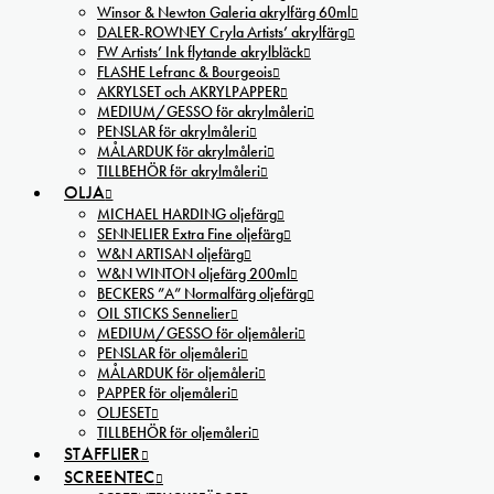
Winsor & Newton Galeria akrylfärg 60ml
DALER-ROWNEY Cryla Artists’ akrylfärg
FW Artists’ Ink flytande akrylbläck
FLASHE Lefranc & Bourgeois
AKRYLSET och AKRYLPAPPER
MEDIUM/GESSO för akrylmåleri
PENSLAR för akrylmåleri
MÅLARDUK för akrylmåleri
TILLBEHÖR för akrylmåleri
OLJA
MICHAEL HARDING oljefärg
SENNELIER Extra Fine oljefärg
W&N ARTISAN oljefärg
W&N WINTON oljefärg 200ml
BECKERS ”A” Normalfärg oljefärg
OIL STICKS Sennelier
MEDIUM/GESSO för oljemåleri
PENSLAR för oljemåleri
MÅLARDUK för oljemåleri
PAPPER för oljemåleri
OLJESET
TILLBEHÖR för oljemåleri
STAFFLIER
SCREENTEC