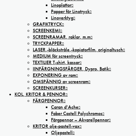
Linoplattor
Papper för Linotryck
Linoverktyg
GRAFIKTRYCK
SCREENKEMI
SCREENRAMAR, raklar, m.m
TRYCKPAPPER
LASER,-bläckstråle,-kopiatorfilm, oríginaltusch
MEDIUM för screentryck
TEXTILIER T-shirt, kassar
IINFÄRGNINGSFÄRGER, Dypro, Batik
EXPONERING av ram
OMSPÄNNIG av screenram
SCREENKURSER
KOL, KRITOR & PENNOR
FÄRGPENNOR
Caran d’Ache
Faber Castell Polychromos
Färgpennor – Akvarellpennor
KRITOR olje-pastell-vax
Oljepastell