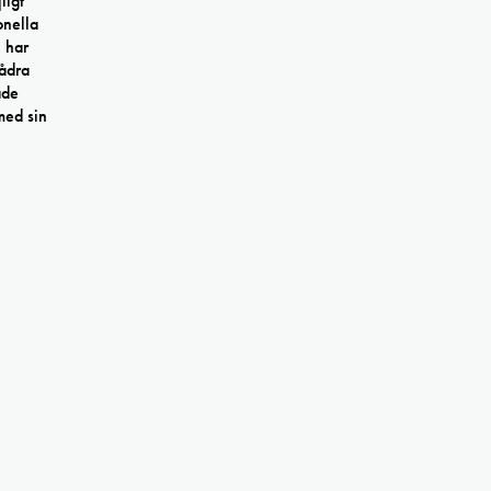
ligt
onella
h har
lådra
ade
med sin