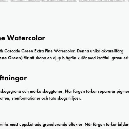
ne Watercolor
th Cascade Green Extra Fine Watercolor. Denna unika akvarellfärg
ene Green)
för att skapa en djup blågrön kulör med kraftfull granuler
ftningar
skogsgröna och mörka skuggtoner. När färgen torkar separerar pigme
atten, stenformationer och täta skogsmiljöer.
hs mest uppskattade granulerande effekter. När färgen torkar bildar