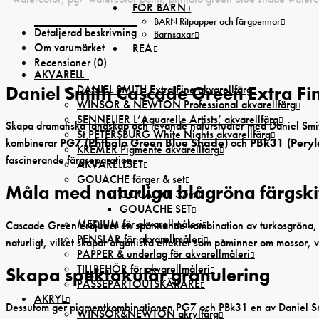
FÖR BARN
BARN Ritpapper och färgpennor
Detaljerad beskrivning
Barnsaxar
Om varumärket
REA
Recensioner (0)
AKVARELL
DANIEL SMITH Extra Fine akvarellfärg
Daniel Smith Cascade Green Extra Fi
WINSOR & NEWTON Professional akvarellfärg
SENNELIER L’Aquarelle Artists’ akvarellfärg
Skapa dramatiska landskap och levande naturstudier med Daniel Smi
St PETERSBURG White Nights akvarellfärg
kombinerar
PG7 (Phthalo Green Blue Shade)
och
PBk31 (Peryl
KREMER Pigmente akvarellfärg
fascinerande färgseparation.
AKVARELLSET
GOUACHE färger & set
Måla med naturliga blågröna färgski
GOUACHE 37ml
GOUACHE SET
MEDIUM för akvarellmåleri
Cascade Green erbjuder en spännande kombination av turkosgröna, 
PENSLAR för akvarellmåleri
naturligt, vilket skapar organiska effekter som påminner om mossor, v
PAPPER & underlag för akvarellmåleri
TILLBEHÖR för akvarellmåleri
Skapa spektakulär granulering
PASSEPARTOUTSKÄRARE
AKRYL
Dessutom ger pigmentkombinationen PG7 och PBk31 en av Daniel Smit
WINSOR&NEWTON akrylfärg