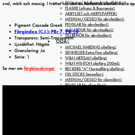
FW Artists’ Ink flytande akrylbläck
sval, mörk och mossig. I tvättar har den en fantastisk klarhet. I alla a
FLASHE Lefranc & Bourgeois
AKRYLSET och AKRYLPAPPER
MEDIUM/GESSO för akrylmåleri
PENSLAR för akrylmåleri
Pigment: Cascade Green
MÅLARDUK för akrylmåleri
Färgindex (C.I.): PBr 7, PB 15
TILLBEHÖR för akrylmåleri
Transparens: Semi-Transparent
OLJA
Ljusäkthet: Högsta
MICHAEL HARDING oljefärg
Granulering: Ja
SENNELIER Extra Fine oljefärg
Serie: 1
W&N ARTISAN oljefärg
W&N WINTON oljefärg 200ml
Se mer om
färgblandningar
BECKERS ”A” Normalfärg oljefärg
OIL STICKS Sennelier
MEDIUM/GESSO för oljemåleri
PENSLAR för oljemåleri
MÅLARDUK för oljemåleri
PAPPER för oljemåleri
OLJESET
TILLBEHÖR för oljemåleri
STAFFLIER
SCREENTEC
SCREENTRYCKSFÄRGER
Screentec T-Print Soft transparent s