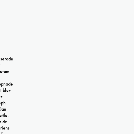
niserade
r
rutom
öppnade
t blev
r
eph
 Dan
ttle.
m de
riens