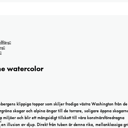
lfärg
rg
ne watercolor
bergens klippiga toppar som skiljer frodiga västra Washington från de 
ergröna skogar och alpina ängar till de torrare, soligare öppna skogarn
iljöer och blir ett mångsidigt tillskott till våra konstnärsföredragna
st en illusion av djup. Direkt från tuben är denna rika, mellanklassiga g