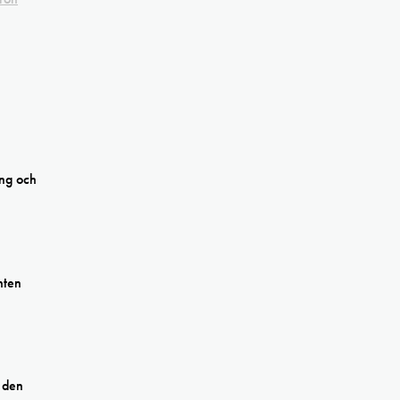
ing och
nten
 den