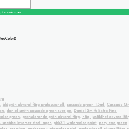
g i varukorgen
 NeoColor
rg
,
blågrön akvarellfärg professionell
,
cascade green 15ml
,
Cascade Gr
en
,
daniel smith cascade green sverige
,
Daniel Smith Extra Fine
color green
,
granulerande grön akvarellfärg
,
hög ljusäkthet akvarellfä
r. snabba leverser stort lager
,
pbk31 watercolor paint
,
perylene green
olor
,
premium landscape watercolor paint
,
professionell akvarellfärg 