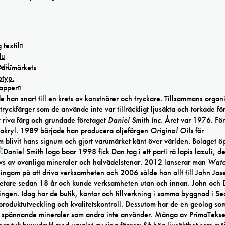
 textil
l
til
papper
de han snart till en krets av konstnärer och tryckare. Tillsammans orga
tryckfärger som de använde inte var tillräckligt ljusäkta och torkade fö
t riva färg och grundade företaget
Daniel Smith Inc
. Året var 1976. Fö
ch akryl. 1989 började han producera oljefärgen
Original Oils
för
 blivit hans signum och gjort varumärket känt över världen. Bolaget 
1998 fick Dan tag i ett parti rå lapis lazuli, de
ivs av ovanliga mineraler och halvädelstenar. 2012 lanserar man
Wate
ningom på att driva verksamheten och 2006 sålde han allt till John Jos
betare sedan 18 år och kunde verksamheten utan och innan. John och
ingen. Idag har de butik, kontor och tillverkning i samma byggnad i Sea
r produktutveckling och kvalitetskontroll. Dessutom har de en geolog so
 på spännande mineraler som andra inte använder. Många av PrimaTekse