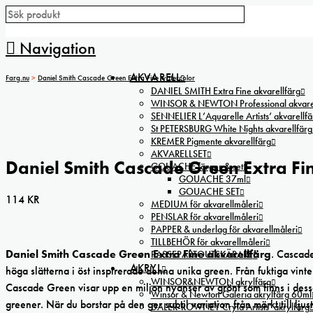
Navigation
AKVARELL
Farg.nu
>
Daniel Smith Cascade Green Extra Fine watercolor
DANIEL SMITH Extra Fine akvarellfärg
WINSOR & NEWTON Professional akvarel
SENNELIER L’Aquarelle Artists’ akvarellfä
St PETERSBURG White Nights akvarellfärg
KREMER Pigmente akvarellfärg
AKVARELLSET
Daniel Smith Cascade Green Extra Fi
GOUACHE färger & set
GOUACHE 37ml
GOUACHE SET
114
KR
MEDIUM för akvarellmåleri
PENSLAR för akvarellmåleri
PAPPER & underlag för akvarellmåleri
TILLBEHÖR för akvarellmåleri
Daniel Smith Cascade Green Extra Fine akvarellfärg
. Cascade
PASSEPARTOUTSKÄRARE
AKRYL
höga slätterna i öst inspirerade denna unika green. Från fuktiga vint
WINSOR&NEWTON akrylfärg
Cascade Green visar upp en miljon nyanser av grönt som finns i dessa m
Winsor & Newton Galeria akrylfärg 60ml
greener. När du borstar på den ger subtil variation från mörkt till lju
DALER-ROWNEY Cryla Artists’ akrylfärg