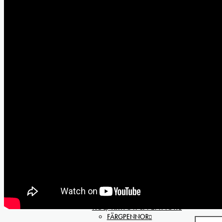
Screentec Ecoline täckande screenf
Screentec T-print Lux Metallic scree
Screentec Graphic opak screenfär
Screentec Graphic transparent sc
STARTPAKET & färgset
LINOTRYCK
Linofärg 59 ml
Linofärg 150 ml
Linofärg 250 ml
Linoplattor
Papper för Linotryck
Linoverktyg
GRAFIKTRYCK
SCREENKEMI
SCREENRAMAR, raklar, m.m
TRYCKPAPPER
LASER,-bläckstråle,-kopiatorfilm, oríginal
MEDIUM för screentryck
TEXTILIER T-shirt, kassar
IINFÄRGNINGSFÄRGER, Dypro, Batik
EXPONERING av ram
OMSPÄNNIG av screenram
SCREENKURSER
KOL, KRITOR & PENNOR
FÄRGPENNOR