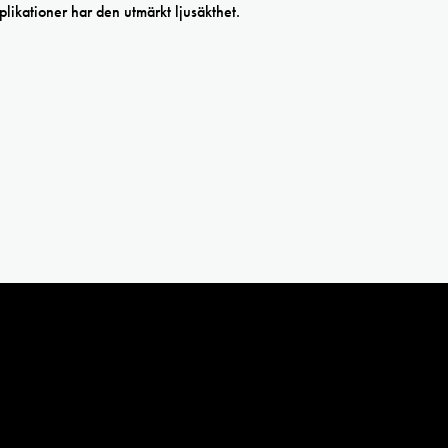
pplikationer har den utmärkt ljusäkthet.
creenfärg textil