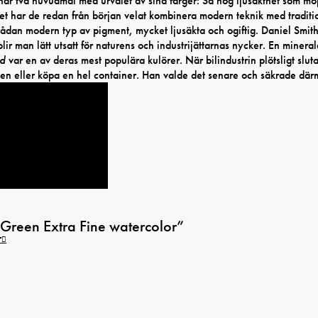
ar två huvudmål med urvalet av sina färger: Så hög ljusäkthet som möj
det har de redan från början velat kombinera modern teknik med traditi
 sådan modern typ av pigment, mycket ljusäkta och ogiftig. Daniel Smit
ir man lätt utsatt för naturens och industrijättarnas nycker. En minera
ld
var en av deras mest populära kulörer. När bilindustrin plötsligt slut
ärgen eller köpa en hel container. Han valde det senare och säkrade där
 Green Extra Fine watercolor”
r