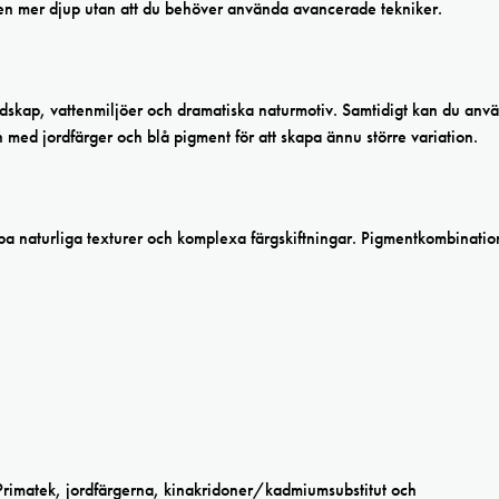
gen mer djup utan att du behöver använda avancerade tekniker.
dskap, vattenmiljöer och dramatiska naturmotiv. Samtidigt kan du anv
n med jordfärger och blå pigment för att skapa ännu större variation.
pa naturliga texturer och komplexa färgskiftningar. Pigmentkombinati
Primatek, jordfärgerna, kinakridoner/kadmiumsubstitut och