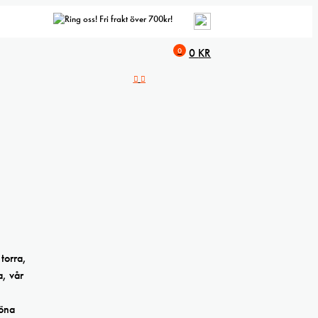
Fri frakt över 700kr!
0
0
KR
torra,
a, vår
röna