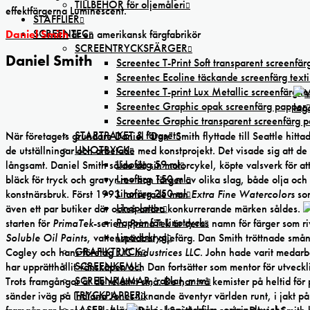
TILLBEHÖR för oljemåleri
effektfärgerna Luminescent.
STAFFLIER
SCREENTEC
Daniel Smith
är en amerikansk färgfabrikör
SCREENTRYCKSFÄRGER
Daniel Smith
Screentec T-Print Soft transparent screenfärg
Screentec Ecoline täckande screenfärg texti
Screentec T-print Lux Metallic screenfärg tex
Screentec Graphic opak screenfärg papper
Screentec Graphic transparent screenfärg 
STARTPAKET & färgset
När företagets grundare Daniel "Dan" Smith flyttade till Seattle hitta
LINOTRYCK
de utställningar och arbetade med konstprojekt. Det visade sig att de 
Linofärg 59 ml
långsamt. Daniel Smith sålde då sin motorcykel, köpte valsverk för at
Linofärg 150 ml
bläck för tryck och gravyr rev han färger av olika slag, både olja o
Linofärg 250 ml
konstnärsbruk. Först 1993 lanserade man
Extra Fine Watercolors
som
Linoplattor
även ett par butiker där också andra konkurrerande märken såldes.
Papper för Linotryck
starten för
PrimaTek
-serien.
PrimaTek
är deras namn för färger som r
Linoverktyg
Soluble Oil Paints
, vattenspädbar oljefärg. Dan Smith tröttnade små
GRAFIKTRYCK
Cogley och hans företag
JJC Industrices LLC
. John hade varit medar
SCREENKEMI
har upprätthållit vänskapen och Dan fortsätter som mentor för utveckl
SCREENRAMAR, raklar, m.m
Trots framgångar är de relativt små. De har två kemister på heltid fö
TRYCKPAPPER
sänder iväg på Indiana Jones-liknande äventyr världen runt, i jakt
LASER,-bläckstråle,-kopiatorfilm, oríginaltusch