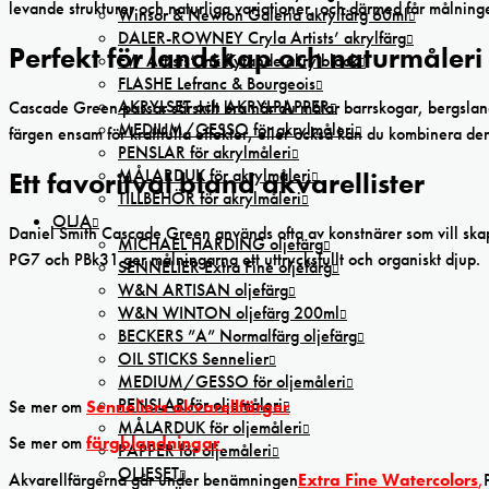
levande strukturer och naturliga variationer, och därmed får målnin
Winsor & Newton Galeria akrylfärg 60ml
DALER-ROWNEY Cryla Artists’ akrylfärg
Perfekt för landskap och naturmåleri
FW Artists’ Ink flytande akrylbläck
FLASHE Lefranc & Bourgeois
AKRYLSET och AKRYLPAPPER
Cascade Green passar särskilt bra när du målar barrskogar, bergslan
MEDIUM/GESSO för akrylmåleri
färgen ensam för kraftfulla effekter, eller också kan du kombinera de
PENSLAR för akrylmåleri
MÅLARDUK för akrylmåleri
Ett favoritval bland akvarellister
TILLBEHÖR för akrylmåleri
OLJA
Daniel Smith Cascade Green används ofta av konstnärer som vill ska
MICHAEL HARDING oljefärg
PG7 och PBk31 ger målningarna ett uttrycksfullt och organiskt djup.
SENNELIER Extra Fine oljefärg
W&N ARTISAN oljefärg
W&N WINTON oljefärg 200ml
BECKERS ”A” Normalfärg oljefärg
OIL STICKS Sennelier
MEDIUM/GESSO för oljemåleri
PENSLAR för oljemåleri
Se mer om
Senneliers akvarellfärger
MÅLARDUK för oljemåleri
Se mer om
färgblandningar
PAPPER för oljemåleri
OLJESET
Akvarellfärgerna går under benämningen
Extra Fine Watercolors
,