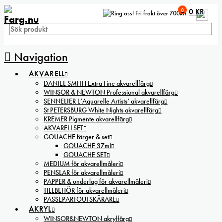
0
0
KR
Fri frakt över 700kr!
Navigation
AKVARELL
DANIEL SMITH Extra Fine akvarellfärg
WINSOR & NEWTON Professional akvarellfärg
SENNELIER L’Aquarelle Artists’ akvarellfärg
St PETERSBURG White Nights akvarellfärg
KREMER Pigmente akvarellfärg
AKVARELLSET
GOUACHE färger & set
GOUACHE 37ml
GOUACHE SET
MEDIUM för akvarellmåleri
PENSLAR för akvarellmåleri
PAPPER & underlag för akvarellmåleri
TILLBEHÖR för akvarellmåleri
PASSEPARTOUTSKÄRARE
AKRYL
WINSOR&NEWTON akrylfärg