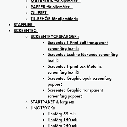
MÅLARDUK för oljemåleri
PAPPER för oljemåleri
OLJESET
TILLBEHÖR för oljemåleri
STAFFLIER
SCREENTEC
SCREENTRYCKSFÄRGER
Screentec T-Print Soft transparent
screenfärg textil
Screentec Ecoline täckande screenfärg
textil
Screentec T-print Lux Metallic
screenfärg textil
Screentec Graphic opak screenfärg
papper
Screentec Graphic transparent
screenfärg papper
STARTPAKET & färgset
LINOTRYCK
Linofärg 59 ml
Linofärg 150 ml
Linofärg 250 ml