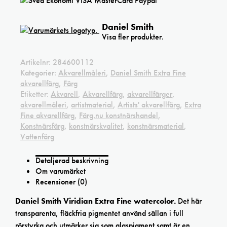
Daniel Smith
Visa fler produkter.
Artikelnr:
284600112
Kategorier:
Akvarellmåleri
,
Daniel Smith Extra Fine
akvarellfärg
,
Färg
Etiketter:
Akvarell
,
Akvarellfärg
,
akvarellfärger
,
akvarellmåleri
,
artistmaterial
,
Artists' akvarellfärg
,
Extra
Fine akvarellfärg
,
Färg.nu konstnärshandel
,
Konstnärsfärg
,
konstnärskvalitet
,
konstnärsmaterial
,
Vattenfärg
Detaljerad beskrivning
Om varumärket
Recensioner (0)
Daniel Smith Viridian Extra Fine watercolor.
Det här
transparenta, fläckfria pigmentet använd sällan i full
rörstyrka och utmärker sig som glaspigment samt är en