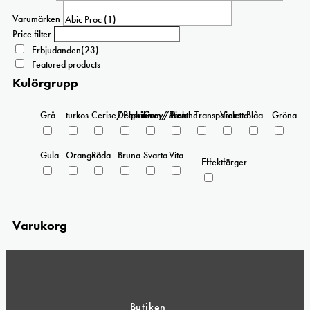
Varumärken
Price filter
Erbjudanden
(23)
Featured products
Kulörgrupp
Grå
turkos
Cerise/Paprika
Delphinium/Menthe
Grey/Pink
Rosa
Transparent
Violetta
Blåa
Gröna
Gula
Orangea
Röda
Bruna
Svarta
Vita
Effektfärger
Varukorg
Butiken