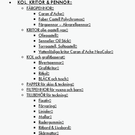
KOL, KRITOR & PENNOR
FÄRGPENNOR
Caran d’Ache
Faber Castell Polychromos
Färgpennor – Akvarellpennor
KRITOR olje-pastell-vax
Oljepastell
Sennelier Oil Stick
Torrpastell, Softpastell
Vattenlösliga kritor Caran d’Ache NeoColor
KOL och grafitbaserat
Blyertspennor
Grafitkritor
Ritkol
BLÄCK och tusch
PAPPER för skiss & teckning
FILTPENNOR för vuxna och barn
TILLBEHÖR för teckning
Fixativ
Förvaring
Linjaler
Mallar
Radergummin
Ritbord & Ljusbord
Skärmattor