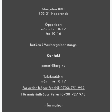
Storgatan 83D
953 31 Haparanda
Öppetider:
mån - tor 10-17
fre 10-16
Butiken i Västberga har stängt.
Kontakt
petteri@farg.nu
Telefontider:
mån - fre 10-17
För order frågor Fredrik 0703-751 992
För materialfrågor Petteri 0730-727 978
Information