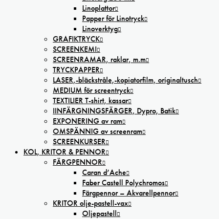
Linoplattor
Papper för Linotryck
Linoverktyg
GRAFIKTRYCK
SCREENKEMI
SCREENRAMAR, raklar, m.m
TRYCKPAPPER
LASER,-bläckstråle,-kopiatorfilm, oríginaltusch
MEDIUM för screentryck
TEXTILIER T-shirt, kassar
IINFÄRGNINGSFÄRGER, Dypro, Batik
EXPONERING av ram
OMSPÄNNIG av screenram
SCREENKURSER
KOL, KRITOR & PENNOR
FÄRGPENNOR
Caran d’Ache
Faber Castell Polychromos
Färgpennor – Akvarellpennor
KRITOR olje-pastell-vax
Oljepastell