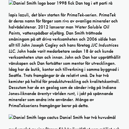
1998 fick Dan tag i ett parti rå
lapis lazuli, det blev starten för
PrimaTek
-serien.
PrimaTek
är deras namn för färger som rivs av ovanliga mineraler och
halvädelstenar. 2012 lanserar man
Water Soluble Oil
Paints
, vattenspädbar oljefärg. Dan Smith tröttnade
småningom på att driva verksamheten och 2006 sålde han
allt till John Joseph Cogley och hans företag
JJC Industrices
LLC
. John hade varit medarbetare sedan 18 år och kunde
verksamheten utan och innan. John och Dan har upprätthållit
vänskapen och Dan fortsätter som mentor för utvecklingen.
Idag har de butik, kontor och tillverkning i samma byggnad i
Seattle. Trots framgångar är de relativt små. De har två
kemister på heltid för produktutveckling och kvalitetskontroll.
Dessutom har de en geolog som de sänder iväg på Indiana
Jones-liknande äventyr världen runt, i jakt på spännande
mineraler som andra inte använder. Många av
PrimaTekseriens framgångar beror på detta.
Daniel Smith har två huvudmål