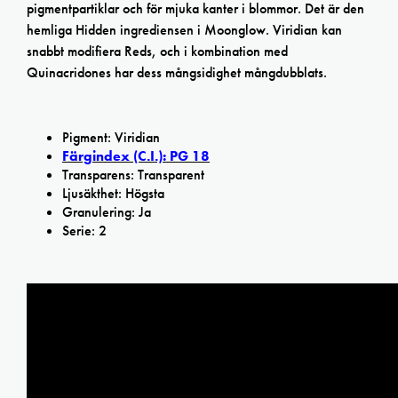
pigmentpartiklar och för mjuka kanter i blommor. Det är den
hemliga Hidden ingrediensen i Moonglow. Viridian kan
snabbt modifiera Reds, och i kombination med
Quinacridones har dess mångsidighet mångdubblats.
Pigment: Viridian
Färgindex (C.I.): PG 18
Transparens: Transparent
Ljusäkthet: Högsta
Granulering: Ja
Serie: 2