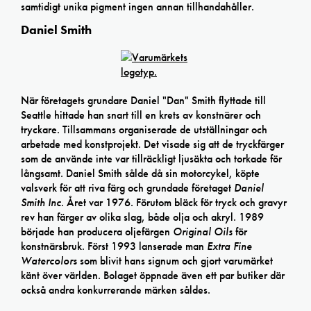
samtidigt unika pigment ingen annan tillhandahåller.
Daniel Smith
När företagets grundare Daniel "Dan" Smith flyttade till
Seattle hittade han snart till en krets av konstnärer och
tryckare. Tillsammans organiserade de utställningar och
arbetade med konstprojekt. Det visade sig att de tryckfärger
som de använde inte var tillräckligt ljusäkta och torkade för
långsamt. Daniel Smith sålde då sin motorcykel, köpte
valsverk för att riva färg och grundade företaget
Daniel
Smith Inc
. Året var 1976. Förutom bläck för tryck och gravyr
rev han färger av olika slag, både olja och akryl. 1989
började han producera oljefärgen
Original Oils
för
konstnärsbruk. Först 1993 lanserade man
Extra Fine
Watercolors
som blivit hans signum och gjort varumärket
känt över världen. Bolaget öppnade även ett par butiker där
också andra konkurrerande märken såldes.