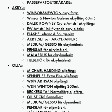
PASSEPARTOUTSKÄRARE
AKRYL
WINSOR&NEWTON akrylfärg
Winsor & Newton Galeria akrylfärg 60ml
DALER-ROWNEY Cryla Artists’ akrylfärg
FW Artists’ Ink flytande akrylbläck
FLASHE Lefranc & Bourgeois
AKRYLSET och AKRYLPAPPER
MEDIUM/GESSO för akrylmåleri
PENSLAR för akrylmåleri
MÅLARDUK för akrylmåleri
TILLBEHÖR för akrylmåleri
OLJA
MICHAEL HARDING oljefärg
SENNELIER Extra Fine oljefärg
W&N ARTISAN oljefärg
W&N WINTON oljefärg 200ml
BECKERS ”A” Normalfärg oljefärg
OIL STICKS Sennelier
MEDIUM/GESSO för oljemåleri
PENSLAR för oljemåleri