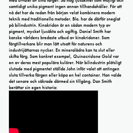
med urvalet av sina färger: Så hög ljusäkthet som möjligt och
samtidigt unika pigment ingen annan tillhandahåller. För att
nå det har de redan från början velat kombinera modern
teknik med traditionella metoder. Bla. har de därför sneglat
på bilindustrin. Kinakridon är en sådan modern typ av
pigment, mycket ljusäkta och ogiftig. Daniel Smith har
kanske världens bredaste utbud av kinakridoner. Som
färgtillverkare blir man lätt utsatt för naturens och
industrijättarnas nycker. En mineralådra kan ta slut eller
skifta färg. Som konkret exempel,
Quinacridone Gold
var
en av deras mest populära kulörer. När bilindustrin plötsligt
slutade med pigmentet ställde John inför valet att antingen
sluta tillverka färgen eller köpa en hel container. Han valde
det senare och säkrade därmed sin tillgång. Dan Smith
berättar sin egen historia: