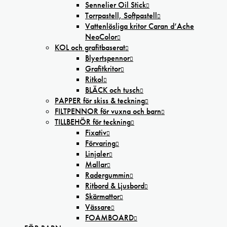
Sennelier Oil Stick
Torrpastell, Softpastell
Vattenlösliga kritor Caran d’Ache
NeoColor
KOL och grafitbaserat
Blyertspennor
Grafitkritor
Ritkol
BLÄCK och tusch
PAPPER för skiss & teckning
FILTPENNOR för vuxna och barn
TILLBEHÖR för teckning
Fixativ
Förvaring
Linjaler
Mallar
Radergummin
Ritbord & Ljusbord
Skärmattor
Vässare
FOAMBOARD