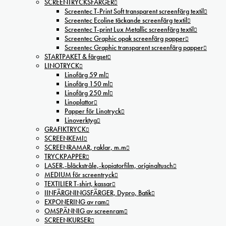
SCREENTRYCKSFÄRGER
Screentec T-Print Soft transparent screenfärg textil
Screentec Ecoline täckande screenfärg textil
Screentec T-print Lux Metallic screenfärg textil
Screentec Graphic opak screenfärg papper
Screentec Graphic transparent screenfärg papper
STARTPAKET & färgset
LINOTRYCK
Linofärg 59 ml
Linofärg 150 ml
Linofärg 250 ml
Linoplattor
Papper för Linotryck
Linoverktyg
GRAFIKTRYCK
SCREENKEMI
SCREENRAMAR, raklar, m.m
TRYCKPAPPER
LASER,-bläckstråle,-kopiatorfilm, oríginaltusch
MEDIUM för screentryck
TEXTILIER T-shirt, kassar
IINFÄRGNINGSFÄRGER, Dypro, Batik
EXPONERING av ram
OMSPÄNNIG av screenram
SCREENKURSER