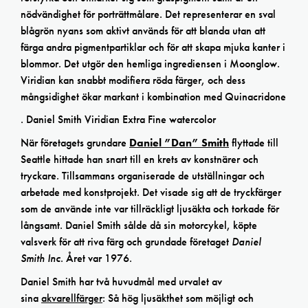
nödvändighet för porträttmålare. Det representerar en sval
blågrön nyans som aktivt används för att blanda utan att
färga andra pigmentpartiklar och för att skapa mjuka kanter i
blommor. Det utgör den hemliga ingrediensen i Moonglow.
Viridian kan snabbt modifiera röda färger, och dess
mångsidighet ökar markant i kombination med Quinacridone
. Daniel Smith Viridian Extra Fine watercolor
När företagets grundare
Daniel ”Dan” Smith
flyttade till
Seattle hittade han snart till en krets av konstnärer och
tryckare. Tillsammans organiserade de utställningar och
arbetade med konstprojekt. Det visade sig att de tryckfärger
som de använde inte var tillräckligt ljusäkta och torkade för
långsamt. Daniel Smith sålde då sin motorcykel, köpte
valsverk för att riva färg och grundade företaget
Daniel
Smith Inc
. Året var 1976.
Daniel Smith har två huvudmål med urvalet av
sina
akvarellfärger
: Så hög ljusäkthet som möjligt och