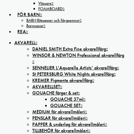
Vässare
FOAMBOARD
FÖR BARN
BARN Ritpapper och färgpennor
Barnsaxar
REA
AKVARELL
DANIEL SMITH Extra Fine akvarellfärg
WINSOR & NEWTON Professional akvarellfärg
SENNELIER L’Aquarelle Artists’ akvarellfärg
St PETERSBURG White Nights akvarellfärg
KREMER Pigmente akvarellfärg
AKVARELLSET
GOUACHE färger & set
GOUACHE 37ml
GOUACHE SET
MEDIUM för akvarellmåleri
PENSLAR för akvarellmåleri
PAPPER & underlag för akvarellmåleri
TILLBEHÖR för akvarellmåleri