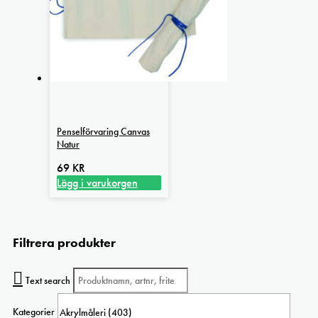
Penselförvaring Canvas
Natur
69
KR
Lägg i varukorgen
Filtrera produkter
Text search
Kategorier