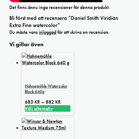
Det finns ännu inga recensioner för denna produkt.
Bli först med att recensera ”Daniel Smith Viridian
Extra Fine watercolor”
Du måste vara
inloggad
för att skriva en recension.
Vi gillar även
Hahnemühle Watercolor
Block 640g
Prisintervall:
683
KR
–
882
KR
683 kr
Välj alternativ
Den
till
här
882 kr
produkten
har