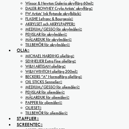
Winsor & Newton Galeria akrylfärg 60ml
DALER-ROWNEY Cryla Artists’ akrylfärg
FW Artists’ Ink flytande akrylbläck
FLASHE Lefranc & Bourgeois
AKRYLSET och AKRYLPAPPER
MEDIUM/GESSO för akrylmåleri
PENSLAR för akrylmåleri
MÅLARDUK för akrylmåleri
TILLBEHÖR för akrylmåleri
OLJA
MICHAEL HARDING oljefärg
SENNELIER Extra Fine oljefärg
W&N ARTISAN oljefärg
W&N WINTON oljefärg 200ml
BECKERS ”A” Normalfärg oljefärg
OIL STICKS Sennelier
MEDIUM/GESSO för oljemåleri
PENSLAR för oljemåleri
MÅLARDUK för oljemåleri
PAPPER för oljemåleri
OLJESET
TILLBEHÖR för oljemåleri
STAFFLIER
SCREENTEC