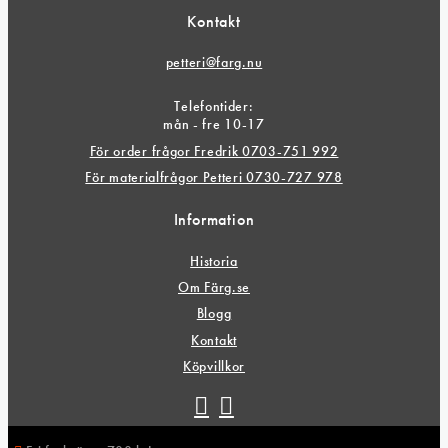
Kontakt
petteri@farg.nu
Telefontider:
mån - fre 10-17
För order frågor Fredrik 0703-751 992
För materialfrågor Petteri 0730-727 978
Information
Historia
Om Färg.se
Blogg
Kontakt
Köpvillkor