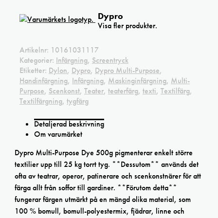
Dypro
Visa fler produkter.
Artikelnr:
10161031117
Kategorier:
Infärgning
,
Screentryck
Etiketter:
Dylon
,
Dypro
,
Dypro Multi-Purpose
,
Handinfärgning
,
Infärgning
,
Maskinginfärgning
,
Multi-
Purpose
,
Scenkonst
,
Teater
,
teaterfärg
,
texti
,
Textilfärg
,
Textilfärgning
,
tygfärg
Detaljerad beskrivning
Om varumärket
Dypro Multi-Purpose Dye 500g pigmenterar enkelt större
textilier upp till 25 kg torrt tyg. **Dessutom** används det
ofta av teatrar, operor, patinerare och scenkonstnärer för att
färga allt från soffor till gardiner. **Förutom detta**
fungerar färgen utmärkt på en mängd olika material, som
100 % bomull, bomull-polyestermix, fjädrar, linne och