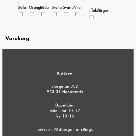
Gula
Orangea
Röda
Bruna
Svarta
Vita
Effektfärger
Varukorg
Butiken
Storgatan 83D
953 31 Haparanda
Öppetider:
mån - tor 10-17
fre 10-16
Butiken i Västberga har stängt.