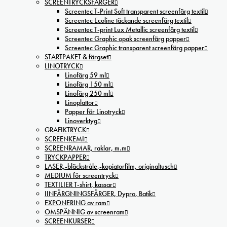
SCREENTRYCKSFÄRGER
Screentec T-Print Soft transparent screenfärg textil
Screentec Ecoline täckande screenfärg textil
Screentec T-print Lux Metallic screenfärg textil
Screentec Graphic opak screenfärg papper
Screentec Graphic transparent screenfärg papper
STARTPAKET & färgset
LINOTRYCK
Linofärg 59 ml
Linofärg 150 ml
Linofärg 250 ml
Linoplattor
Papper för Linotryck
Linoverktyg
GRAFIKTRYCK
SCREENKEMI
SCREENRAMAR, raklar, m.m
TRYCKPAPPER
LASER,-bläckstråle,-kopiatorfilm, oríginaltusch
MEDIUM för screentryck
TEXTILIER T-shirt, kassar
IINFÄRGNINGSFÄRGER, Dypro, Batik
EXPONERING av ram
OMSPÄNNIG av screenram
SCREENKURSER