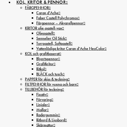
KOL, KRITOR & PENNOR
FÄRGPENNOR
Caran d’Ache
Faber Castell Polychromos
Färgpennor – Akvarellpennor
KRITOR olje-pastell-vax
Oljepastell
Sennelier Oil Stick
Torrpastell, Softpastell
Vattenlösliga kritor Caran d’Ache NeoColor
KOL och grafitbaserat
Blyertspennor
Grafitkritor
Ritkol
BLÄCK och tusch
PAPPER för skiss & teckning
FILTPENNOR för vuxna och barn
TILLBEHÖR för teckning
Fixativ
Förvaring
Linjaler
Mallar
Radergummin
Ritbord & Ljusbord
Skärmattor