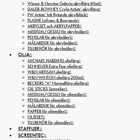
Winsor & Newton Galeria akrylfärg 60ml
DALER-ROWNEY Cryla Artists’ akrylfärg
FW Artists’ Ink flytande akrylbläck
FLASHE Lefranc & Bourgeois
AKRYLSET och AKRYLPAPPER
MEDIUM/GESSO för akrylmåleri
PENSLAR för akrylmåleri
MÅLARDUK för akrylmåleri
TILLBEHÖR för akrylmåleri
OLJA
MICHAEL HARDING oljefärg
SENNELIER Extra Fine oljefärg
W&N ARTISAN oljefärg
W&N WINTON oljefärg 200ml
BECKERS ”A” Normalfärg oljefärg
OIL STICKS Sennelier
MEDIUM/GESSO för oljemåleri
PENSLAR för oljemåleri
MÅLARDUK för oljemåleri
PAPPER för oljemåleri
OLJESET
TILLBEHÖR för oljemåleri
STAFFLIER
SCREENTEC