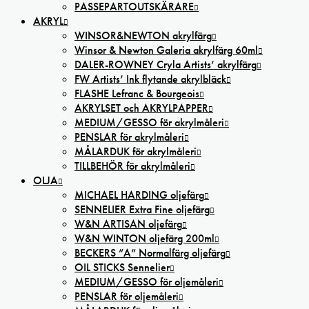
PASSEPARTOUTSKÄRARE
AKRYL
WINSOR&NEWTON akrylfärg
Winsor & Newton Galeria akrylfärg 60ml
DALER-ROWNEY Cryla Artists’ akrylfärg
FW Artists’ Ink flytande akrylbläck
FLASHE Lefranc & Bourgeois
AKRYLSET och AKRYLPAPPER
MEDIUM/GESSO för akrylmåleri
PENSLAR för akrylmåleri
MÅLARDUK för akrylmåleri
TILLBEHÖR för akrylmåleri
OLJA
MICHAEL HARDING oljefärg
SENNELIER Extra Fine oljefärg
W&N ARTISAN oljefärg
W&N WINTON oljefärg 200ml
BECKERS ”A” Normalfärg oljefärg
OIL STICKS Sennelier
MEDIUM/GESSO för oljemåleri
PENSLAR för oljemåleri