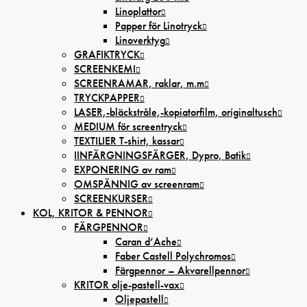
Linoplattor
Papper för Linotryck
Linoverktyg
GRAFIKTRYCK
SCREENKEMI
SCREENRAMAR, raklar, m.m
TRYCKPAPPER
LASER,-bläckstråle,-kopiatorfilm, oríginaltusch
MEDIUM för screentryck
TEXTILIER T-shirt, kassar
IINFÄRGNINGSFÄRGER, Dypro, Batik
EXPONERING av ram
OMSPÄNNIG av screenram
SCREENKURSER
KOL, KRITOR & PENNOR
FÄRGPENNOR
Caran d’Ache
Faber Castell Polychromos
Färgpennor – Akvarellpennor
KRITOR olje-pastell-vax
Oljepastell