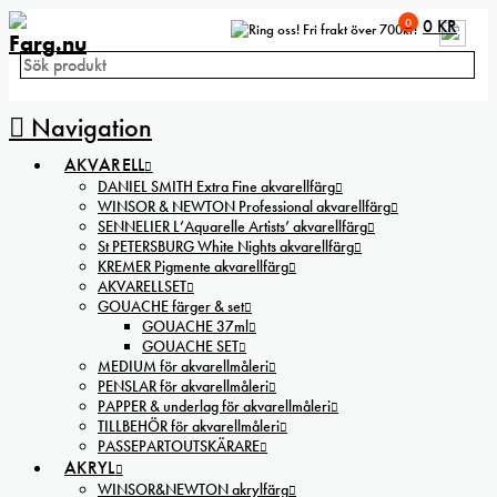
0
0
KR
Fri frakt över 700kr!
Navigation
AKVARELL
DANIEL SMITH Extra Fine akvarellfärg
WINSOR & NEWTON Professional akvarellfärg
SENNELIER L’Aquarelle Artists’ akvarellfärg
St PETERSBURG White Nights akvarellfärg
KREMER Pigmente akvarellfärg
AKVARELLSET
GOUACHE färger & set
GOUACHE 37ml
GOUACHE SET
MEDIUM för akvarellmåleri
PENSLAR för akvarellmåleri
PAPPER & underlag för akvarellmåleri
TILLBEHÖR för akvarellmåleri
PASSEPARTOUTSKÄRARE
AKRYL
WINSOR&NEWTON akrylfärg