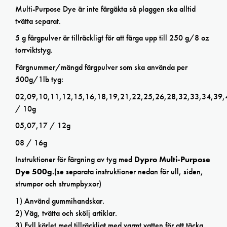
Multi-Purpose Dye är inte färgäkta så plaggen ska alltid
tvätta separat.
5 g färgpulver är tillräckligt för att färga upp till 250 g/8 oz
torrviktstyg.
Färgnummer/mängd färgpulver som ska använda per
500g/1lb tyg:
02,09,10,11,12,15,16,18,19,21,22,25,26,28,32,33,34,39,
/ 10g
05,07,17 / 12g
08 / 16g
Instruktioner för färgning av tyg med
Dypro Multi-Purpose
Dye 500g.
(se separata instruktioner nedan för ull, siden,
strumpor och strumpbyxor)
1) Använd gummihandskar.
2) Väg, tvätta och skölj artiklar.
3) Fyll kärlet med tillräckligt med varmt vatten för att täcka