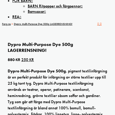
FÖR BARN
BARN Ritpapper och färgpennor
Barnsaxar
REA
Farg.nu
>
Dypro Multi-Purpose Dye 500g LAGERRENSNING!
Dypro Multi-Purpose Dye 500g
LAGERRENSNING!
Det
Det
880
KR
250
KR
ursprungliga
nuvarande
Dypro Multi-Purpose Dye 500g.
pigment textilinfärgning
priset
priset
är en perfekt produkt för infärgning av större textilier upp till
var:
är:
25 kg torrt tyg. Dypro Multi-Purpose textilinfärgning
880 kr.
250 kr.
används av teatrar, operor, patinerare, scenkonst,
heminredning, grövre textilier såsom soffor och gardiner.
Tyg som går att färga med Dypro Multi-Purpose
textilinfärgning är bland annat 100% bomull, bomull-
polyestermix, fjädrar, 100% linnetyg, linne- polyestermix,