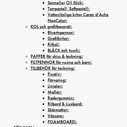
Sennelier Oil Stick
Torrpastell, Softpastell
Vattenlösliga kritor Caran d’Ache
NeoColor
KOL och grafitbaserat
Blyertspennor
Grafitkritor
Ritkol
BLÄCK och tusch
PAPPER för skiss & teckning
FILTPENNOR för vuxna och barn
TILLBEHÖR för teckning
Fixativ
Förvaring
Linjaler
Mallar
Radergummin
Ritbord & Ljusbord
Skärmattor
Vässare
FOAMBOARD