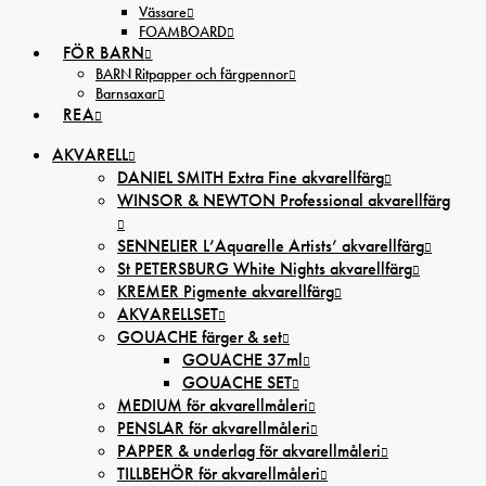
Vässare
FOAMBOARD
FÖR BARN
BARN Ritpapper och färgpennor
Barnsaxar
REA
AKVARELL
DANIEL SMITH Extra Fine akvarellfärg
WINSOR & NEWTON Professional akvarellfärg
SENNELIER L’Aquarelle Artists’ akvarellfärg
St PETERSBURG White Nights akvarellfärg
KREMER Pigmente akvarellfärg
AKVARELLSET
GOUACHE färger & set
GOUACHE 37ml
GOUACHE SET
MEDIUM för akvarellmåleri
PENSLAR för akvarellmåleri
PAPPER & underlag för akvarellmåleri
TILLBEHÖR för akvarellmåleri