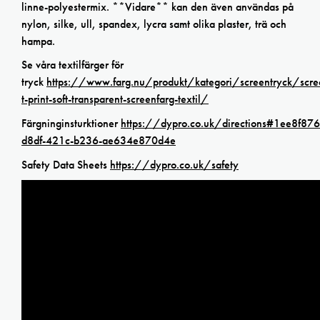
linne-polyestermix. **Vidare** kan den även användas på
nylon, silke, ull, spandex, lycra samt olika plaster, trä och
hampa.
Se våra textilfärger för
tryck
https://www.farg.nu/produkt/kategori/screentryck/scree
t-print-soft-transparent-screenfarg-textil/
Färgninginsturktioner
https://dypro.co.uk/directions#1ee8f876
d8df-421c-b236-ae634e870d4e
Safety Data Sheets
https://dypro.co.uk/safety