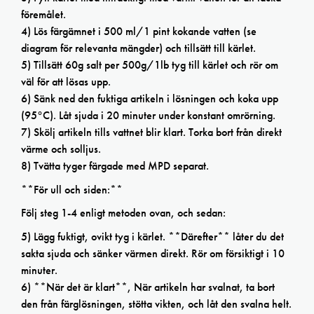
föremålet.
4) Lös färgämnet i 500 ml/1 pint kokande vatten (se
diagram för relevanta mängder) och tillsätt till kärlet.
5) Tillsätt 60g salt per 500g/1lb tyg till kärlet och rör om
väl för att lösas upp.
6) Sänk ned den fuktiga artikeln i lösningen och koka upp
(95°C). Låt sjuda i 20 minuter under konstant omrörning.
7) Skölj artikeln tills vattnet blir klart. Torka bort från direkt
värme och solljus.
8) Tvätta tyger färgade med MPD separat.
**För ull och siden:**
Följ steg 1-4 enligt metoden ovan, och sedan:
5) Lägg fuktigt, ovikt tyg i kärlet. **Därefter** låter du det
sakta sjuda och sänker värmen direkt. Rör om försiktigt i 10
minuter.
6) **När det är klart**, När artikeln har svalnat, ta bort
den från färglösningen, stötta vikten, och låt den svalna helt.