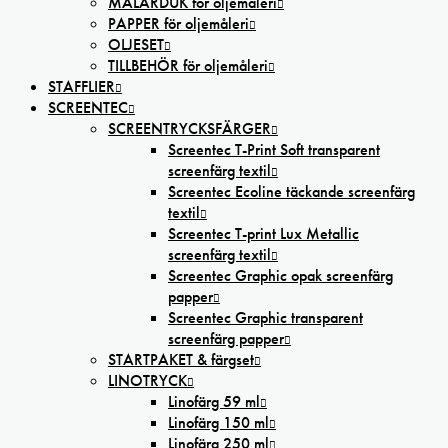
MÅLARDUK för oljemåleri
PAPPER för oljemåleri
OLJESET
TILLBEHÖR för oljemåleri
STAFFLIER
SCREENTEC
SCREENTRYCKSFÄRGER
Screentec T-Print Soft transparent
screenfärg textil
Screentec Ecoline täckande screenfärg
textil
Screentec T-print Lux Metallic
screenfärg textil
Screentec Graphic opak screenfärg
papper
Screentec Graphic transparent
screenfärg papper
STARTPAKET & färgset
LINOTRYCK
Linofärg 59 ml
Linofärg 150 ml
Linofärg 250 ml