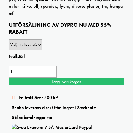
nylon, silke, ull, spandex, lycra, diverse plaster, trä, hampa
mfl.
UTFÖRSÄLJNING AV DYPRO NU MED 55%
RABATT
Nollställ
Dypro Multi-Purpose Dye 500g LAGERRENSNING! mängd
Lägg i varukorgen
Fri frakt över 700 kr!
Snabb leverans direkt från lagret i Stockholm.
Säkra betalningar via: