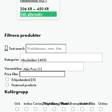
Fotoemulsion AQ-1
varianter.
De
Prisintervall:
206
KR
–
450
KR
olika
206 kr
Välj alternativ
alternativen
Den
till
kan
här
450 kr
väljas
produkten
på
Filtrera produkter
har
produktsidan
flera
varianter.
Text search
De
olika
Kategorier
alternativen
kan
Varumärken
väljas
Price filter
på
Erbjudanden
(23)
produktsidan
Featured products
Kulörgrupp
Grå
turkos
Cerise/Paprika
Delphinium/Menthe
Grey/Pink
Rosa
Transparent
Violetta
Blåa
Gröna