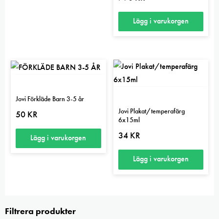
här
produkten
Lägg i varukorgen
har
flera
varianter.
De
olika
alternativen
Jovi Förkläde Barn 3-5 år
kan
Jovi Plakat/temperafärg
50
KR
6x15ml
väljas
34
KR
på
Lägg i varukorgen
produktsidan
Lägg i varukorgen
Filtrera produkter