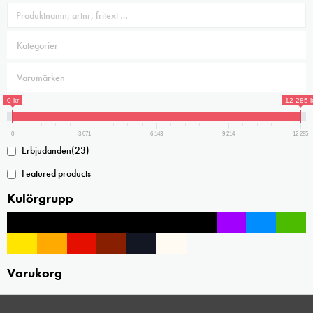
0 kr
12 285 k
0
3 071
6 143
9 214
12 285
Erbjudanden
(23)
Featured products
Kulörgrupp
Varukorg