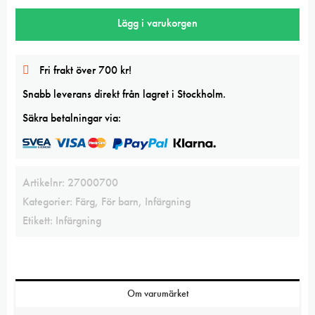
500g
Lägg i varukorgen
mängd
Fri frakt över 700 kr!
Snabb leverans direkt från lagret i Stockholm.
Säkra betalningar via:
Artikelnr:
27000700
Kategorier:
Färg
,
För barn
,
Infärgning
Etikett:
Infärgning
Om varumärket