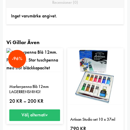
Recensioner (0)
Inget varumärke angivet.
Vi Gillar Även
-96%
Markerpenna Blå 12mm
LAGERRENSNING!
Prisintervall:
20
KR
200
KR
–
20 kr
till
200 kr
Välj alternativ
Artisan Studio set 10 x 37ml
Den
790
KR