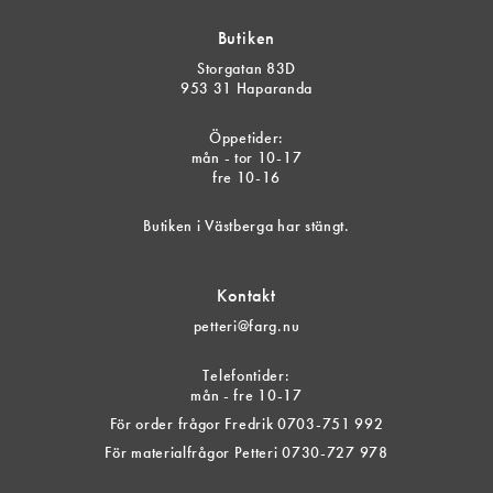
Butiken
Storgatan 83D
953 31 Haparanda
Öppetider:
mån - tor 10-17
fre 10-16
Butiken i Västberga har stängt.
Kontakt
petteri@farg.nu
Telefontider:
mån - fre 10-17
För order frågor Fredrik 0703-751 992
För materialfrågor Petteri 0730-727 978