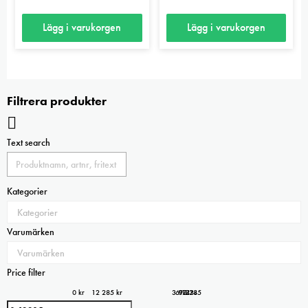
Lägg i varukorgen
Lägg i varukorgen
Filtrera produkter
Text search
Kategorier
Varumärken
Price filter
0 kr
12 285 kr
3 071
6 143
12 285
9 214
0