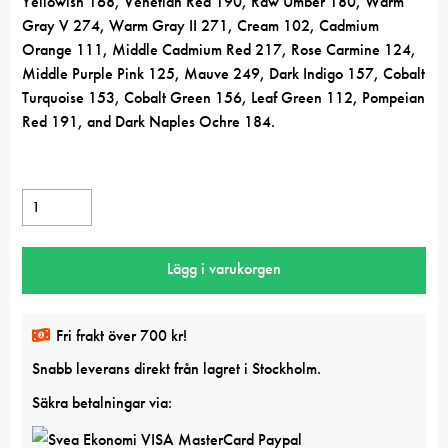
Yellowish 168, Venetian Red 190, Raw Umber 180, Warm
Gray V 274, Warm Gray II 271, Cream 102, Cadmium
Orange 111, Middle Cadmium Red 217, Rose Carmine 124,
Middle Purple Pink 125, Mauve 249, Dark Indigo 157, Cobalt
Turquoise 153, Cobalt Green 156, Leaf Green 112, Pompeian
Red 191, and Dark Naples Ochre 184.
Faber-
Castell
Polychromos
Lägg i varukorgen
36
Pencil
Set
Fri frakt över 700 kr!
mängd
Snabb leverans direkt från lagret i Stockholm.
Säkra betalningar via: