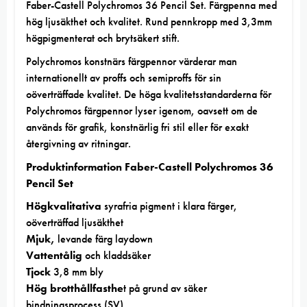
Faber-Castell Polychromos 36 Pencil Set. Färgpenna med
hög ljusäkthet och kvalitet. Rund pennkropp med 3,3mm
högpigmenterat och brytsäkert stift.
Polychromos konstnärs färgpennor värderar man
internationellt av proffs och semiproffs för sin
oöverträffade kvalitet. De höga kvalitetsstandarderna för
Polychromos färgpennor lyser igenom, oavsett om de
används för grafik, konstnärlig fri stil eller för exakt
återgivning av ritningar.
Produktinformation Faber-Castell Polychromos 36
Pencil Set
Högkvalitativa
syrafria pigment i klara färger,
oöverträffad ljusäkthet
Mjuk,
levande färg laydown
Vattentålig
och kladdsäker
Tjock
3,8 mm bly
Hög brotthållfasthe
t på grund av säker
bindningsprocess (SV)