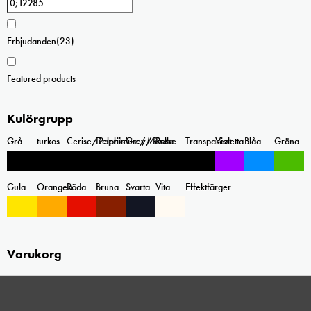
Erbjudanden
(23)
Featured products
Kulörgrupp
Grå
turkos
Cerise/Paprika
Delphinium/Menthe
Grey/Pink
Rosa
Transparent
Violetta
Blåa
Gröna
Gula
Orangea
Röda
Bruna
Svarta
Vita
Effektfärger
Varukorg