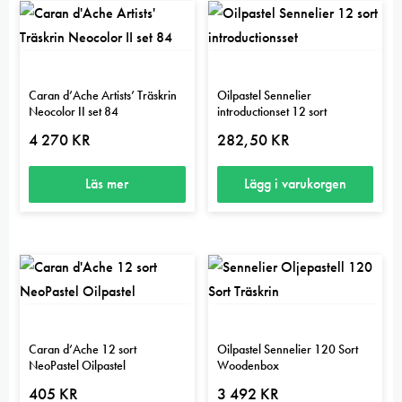
Caran d’Ache Artists’ Träskrin
Oilpastel Sennelier
Neocolor II set 84
introductionset 12 sort
4 270
KR
282,50
KR
Läs mer
Lägg i varukorgen
Caran d’Ache 12 sort
Oilpastel Sennelier 120 Sort
NeoPastel Oilpastel
Woodenbox
405
KR
3 492
KR