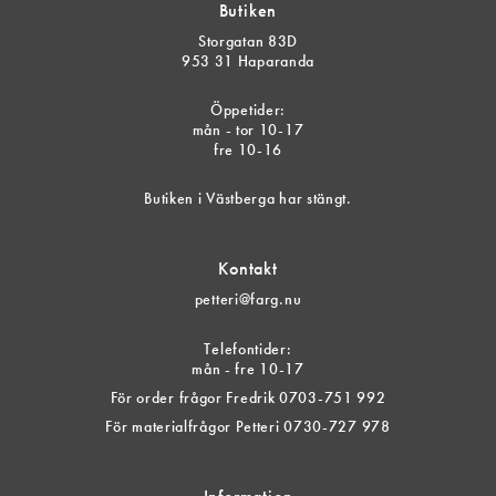
Butiken
Storgatan 83D
953 31 Haparanda
Öppetider:
mån - tor 10-17
fre 10-16
Butiken i Västberga har stängt.
Kontakt
petteri@farg.nu
Telefontider:
mån - fre 10-17
För order frågor Fredrik 0703-751 992
För materialfrågor Petteri 0730-727 978