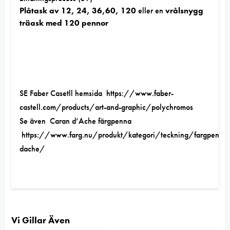
Plåtask av 12, 24, 36,60, 120
eller en
vrålsnygg
träask med 120 pennor
SE Faber Casetll hemsida
https://www.faber-
castell.com/products/art-and-graphic/polychromos
Se även Caran d’Ache färgpenna
https://www.farg.nu/produkt/kategori/teckning/fargpenno
dache/
Vi Gillar Även