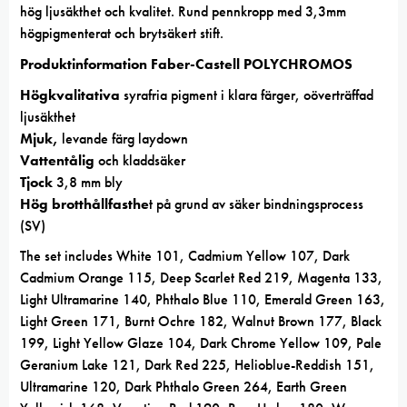
hög ljusäkthet och kvalitet. Rund pennkropp med 3,3mm
högpigmenterat och brytsäkert stift.
Produktinformation Faber-Castell POLYCHROMOS
Högkvalitativa
syrafria pigment i klara färger, oöverträffad
ljusäkthet
Mjuk,
levande färg laydown
Vattentålig
och kladdsäker
Tjock
3,8 mm bly
Hög brotthållfasthe
t på grund av säker bindningsprocess
(SV)
The set includes White 101, Cadmium Yellow 107, Dark
Cadmium Orange 115, Deep Scarlet Red 219, Magenta 133,
Light Ultramarine 140, Phthalo Blue 110, Emerald Green 163,
Light Green 171, Burnt Ochre 182, Walnut Brown 177, Black
199, Light Yellow Glaze 104, Dark Chrome Yellow 109, Pale
Geranium Lake 121, Dark Red 225, Helioblue-Reddish 151,
Ultramarine 120, Dark Phthalo Green 264, Earth Green