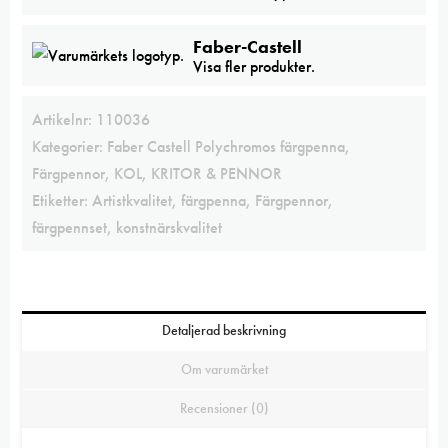
Faber-Castell
Visa fler produkter.
Artikelnr:
110036
Kategorier:
Faber Castell Polychromos färgpenna
,
Färgpennor
,
KOL, KRITOR & PENNOR
Etiketter:
Artistkvalitet
,
färgpenna
,
Färgpennor
,
färgpennset
,
konstnärskvalitet
Detaljerad beskrivning
Om varumärket
Recensioner (0)