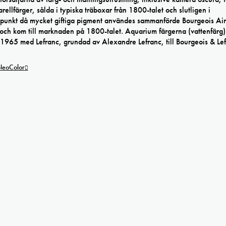
ellfärger, sålda i typiska träboxar från 1800-talet och slutligen i
 tidpunkt då mycket giftiga pigment användes sammanförde Bourgeois Ai
lor och kom till marknaden på 1800-talet. Aquarium färgerna (vattenfärg
1965 med Lefranc, grundad av Alexandre Lefranc, till Bourgeois & Lef
 NeoColor