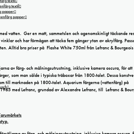
ärg textil
nfärg textil
g papper
reenfärg papper
med vatten. Ger en matt, sammetslen och ogenomskinligt täckande res
a vinklar och har förmågan att täcka fem gånger ytan av akrylfärg. Pass
ten. Alltid bra priser på Flashe White 750ml från Lefranc & Bourgeois
jarna av färg- och målningsutrustning, inklusive kamera oscura, för att
ärger, som man sålde i typiska träboxar från 1800-talet. Dessa konstve
h kom till marknaden på 1800-talet. Aquarium färgerna (vattenfärg) på
tusch
1965 med Lefranc, grundad av Alexandre Lefranc, till Lefranc & Bour
försäljarna av färg- och målningsutrustning, inklusive kamera oscura, f