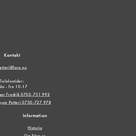
Kontakt
etteri@farg.nu
Telefontider:
ån - fre 10-17
ågor Fredrik 0703-751 992
r
rågor Petteri 0730-727 978
Information
Historia
Om Färg.se