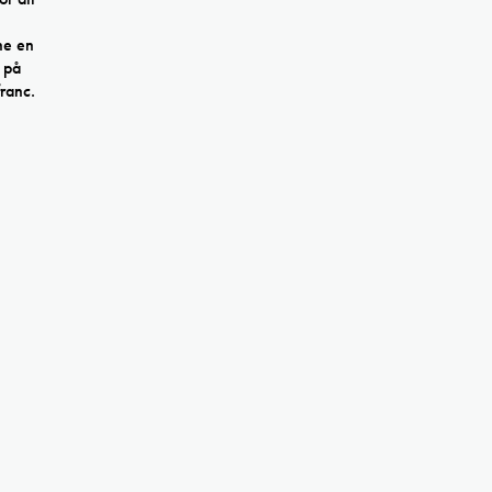
ne en
) på
ranc.