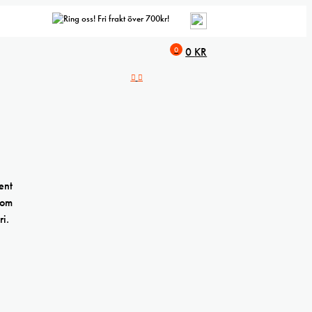
Fri frakt över 700kr!
0
0
KR
ent
som
ri.