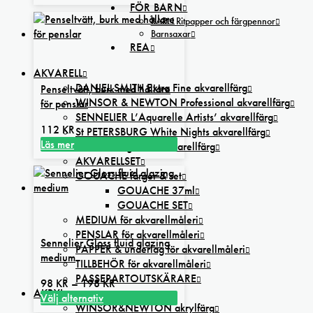
Den
till
FÖR BARN
här
320 kr
BARN Ritpapper och färgpennor
produkten
Barnsaxar
REA
har
flera
AKVARELL
varianter.
DANIEL SMITH Extra Fine akvarellfärg
Penseltvätt, burk med hållare
De
WINSOR & NEWTON Professional akvarellfärg
för penslar
olika
SENNELIER L’Aquarelle Artists’ akvarellfärg
alternativen
112
KR
St PETERSBURG White Nights akvarellfärg
kan
Läs mer
KREMER Pigmente akvarellfärg
väljas
AKVARELLSET
på
GOUACHE färger & set
produktsidan
GOUACHE 37ml
GOUACHE SET
MEDIUM för akvarellmåleri
PENSLAR för akvarellmåleri
Sennelier Gloss fluid glazing
PAPPER & underlag för akvarellmåleri
medium
TILLBEHÖR för akvarellmåleri
PASSEPARTOUTSKÄRARE
Prisintervall:
98
KR
–
198
KR
AKRYL
98 kr
Välj alternativ
WINSOR&NEWTON akrylfärg
Den
till