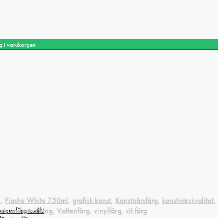
g i varukorgen
e
,
Flashe White 750ml
,
grafisk konst
,
Konstnärsfärg
,
konstnärskvalitet
,
st
,
undermålning
,
Vattenfärg
,
vinylfärg
,
vit färg
creenfärg textil