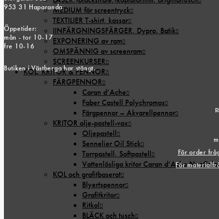
953 31 Haparanda
MEDIUM för screentryck
TEXTILIER T-shirt, kassar
Öppetider:
IINFÄRGNINGSFÄRGER, Dypro, Batik
mån - tor 10-17
EXPONERING av ram
fre 10-16
OMSPÄNNIG av screenram
SCREENKURSER
Butiken i Västberga har stängt.
KOL, KRITOR & PENNOR
FÄRGPENNOR
Caran d’Ache
Faber Castell Polychromos
p
Färgpennor – Akvarellpennor
KRITOR olje-pastell-vax
Oljepastell
m
Sennelier Oil Stick
För order fr
Torrpastell, Softpastell
Vattenlösliga kritor Caran d’Ache NeoColo
För materialf
KOL och grafitbaserat
Blyertspennor
Grafitkritor
Ritkol
BLÄCK och tusch