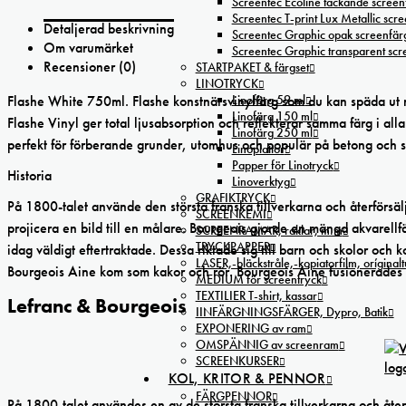
Screentec Ecoline täckande screenf
Screentec T-print Lux Metallic scree
Detaljerad beskrivning
Screentec Graphic opak screenfär
Om varumärket
Screentec Graphic transparent sc
Recensioner (0)
STARTPAKET & färgset
LINOTRYCK
Linofärg 59 ml
Flashe White 750ml. Flashe konstnärsvinylfärg som du kan späda ut 
Linofärg 150 ml
Flashe Vinyl ger total ljusabsorption och reflekterar samma färg i all
Linofärg 250 ml
perfekt för förberande grunder, utomhus och populär på betong och s
Linoplattor
Papper för Linotryck
Historia
Linoverktyg
GRAFIKTRYCK
På 1800-talet använde den största franska tillverkarna och återförsäl
SCREENKEMI
projicera en bild till en målare. Bourgeois gjorde en mängd akvarellf
SCREENRAMAR, raklar, m.m
TRYCKPAPPER
idag väldigt eftertraktade. Dessa riktade sig till barn och skolor oc
LASER,-bläckstråle,-kopiatorfilm, oríginal
Bourgeois Aine kom som kakor och rör. Bourgeois Aine fusionerades 
MEDIUM för screentryck
TEXTILIER T-shirt, kassar
Lefranc & Bourgeois
IINFÄRGNINGSFÄRGER, Dypro, Batik
EXPONERING av ram
OMSPÄNNIG av screenram
SCREENKURSER
KOL, KRITOR & PENNOR
FÄRGPENNOR
På 1800-talet användes en av de största franska tillverkarna och åter