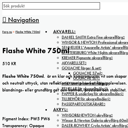
Navigation
AKVARELL
Farg.nu
>
Flashe White 750ml
DANIEL SMITH Extra Fine akvarellfärg
WINSOR & NEWTON Professional akvarel
SENNELIER L’Aquarelle Artists’ akvarellfä
Flashe White 750ml
St PETERSBURG White Nights akvarellfärg
KREMER Pigmente akvarellfärg
AKVARELLSET
510
KR
GOUACHE färger & set
GOUACHE 37ml
Flashe White 750ml
. är en klar och kompromisslös vit som skapar 
GOUACHE SET
och neutralt uttryck, utan reflektioner som påverkar färgupplevelsen
MEDIUM för akvarellmåleri
PENSLAR för akvarellmåleri
blandnings- eller grundfärg ger den kontroll, precision och stabilitet
PAPPER & underlag för akvarellmåleri
TILLBEHÖR för akvarellmåleri
PASSEPARTOUTSKÄRARE
AKRYL
WINSOR&NEWTON akrylfärg
Pigment Index: PW5 PW6
Winsor & Newton Galeria akrylfärg 60ml
Transparency: Opaque
DALER-ROWNEY Cryla Artists’ akrylfärg