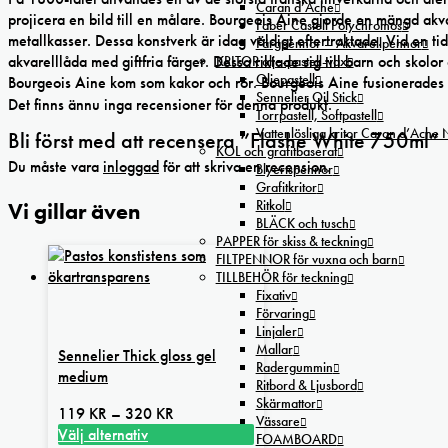
Caran d’Ache
projicera en bild till en målare. Bourgeois Aine gjorde en mängd akvar
Faber Castell Polychromos
metallkasser. Dessa konstverk är idag väldigt eftertraktade. Vid en
Färgpennor – Akvarellpennor
akvarelllåda med giftfria färger. Dessa riktade sig till barn och sko
KRITOR olje-pastell-vax
Oljepastell
Bourgeois Aine kom som kakor och rör. Bourgeois Aine fusionerades 
Sennelier Oil Stick
Det finns ännu inga recensioner för denna produkt.
Torrpastell, Softpastell
Vattenlösliga kritor Caran d’Ache
Bli först med att recensera ”Flashe White 750ml”
KOL och grafitbaserat
Du måste vara
inloggad
för att skriva en recension.
Blyertspennor
Grafitkritor
Ritkol
Vi gillar även
BLÄCK och tusch
PAPPER för skiss & teckning
FILTPENNOR för vuxna och barn
TILLBEHÖR för teckning
Fixativ
Förvaring
Linjaler
Mallar
Sennelier Thick gloss gel
Radergummin
medium
Ritbord & Ljusbord
Skärmattor
Prisintervall:
119
KR
–
320
KR
Vässare
119 kr
Välj alternativ
FOAMBOARD