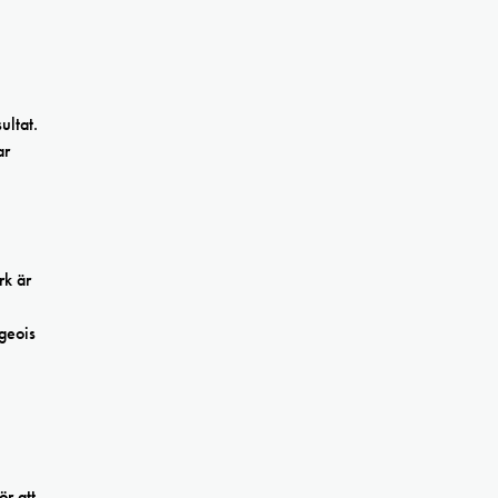
ultat.
ar
rk är
geois
ör att