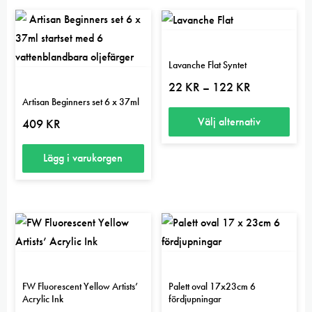
Lavanche Flat Syntet
Prisintervall:
22
KR
122
KR
–
22 kr
Artisan Beginners set 6 x 37ml
till
122 kr
Välj alternativ
409
KR
Den
Lägg i varukorgen
här
produkten
har
flera
varianter.
De
5.00
olika
FW Fluorescent Yellow Artists’
Palett oval 17x23cm 6
alternativen
Acrylic Ink
fördjupningar