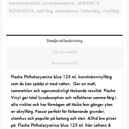
konstnärskvalitet
,
konstnärsmaterial
,
LEFRANC &
BOURGEOIS
,
matt färg
,
samtidskonst
,
Vattenfärg
,
vinylfärg
Detaljerad beskrivning
Om varumärket
Recensioner (0)
Flashe Phthalocyanine blue 125 ml. konstnärsvinylfärg
som du kan späda ut med vatten. Ger en matt,
sammetslen och ogenomskinligt täckande resultat.
Flashe
Vinyl
ger total ljusabsorption och reflekterar samma färg i
alla vinklar och har förmågan att täcka fem gånger ytan
av akrylfärg. Passar perfekt för förberande grunder,
utomhus och populär på betong och sten. Alltid bra priser
på Flashe Phthalocyanine blue 125 ml. från Lefranc &