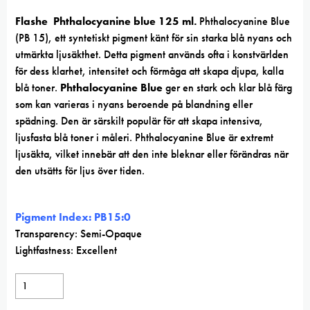
Flashe Phthalocyanine blue 125 ml
.
Phthalocyanine Blue
(PB 15), ett syntetiskt pigment känt för sin starka blå nyans och
utmärkta ljusäkthet. Detta pigment används ofta i konstvärlden
för dess klarhet, intensitet och förmåga att skapa djupa, kalla
blå toner.
Phthalocyanine Blue
ger en stark och klar blå färg
som kan varieras i nyans beroende på blandning eller
spädning. Den är särskilt populär för att skapa intensiva,
ljusfasta blå toner i måleri. Phthalocyanine Blue är extremt
ljusäkta, vilket innebär att den inte bleknar eller förändras när
den utsätts för ljus över tiden.
Pigment Index: PB15:0
Transparency: Semi-Opaque
Lightfastness: Excellent
Flashe
Phthalocyanine