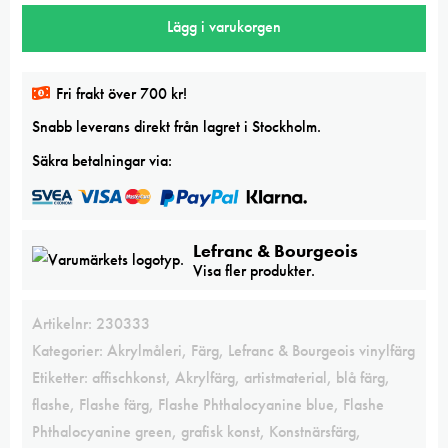
blue
Lägg i varukorgen
036
125
ml
Fri frakt över 700 kr!
mängd
Snabb leverans direkt från lagret i Stockholm.
Säkra betalningar via:
Lefranc & Bourgeois
Visa fler produkter.
Artikelnr:
230333
Kategorier:
Akrylmåleri
,
Färg
,
Lefranc & Bourgeois vinylfärg
Etiketter:
affischkonst
,
Akrylfärg
,
artistmaterial
,
blå färg
,
flashe
,
Flashe färg
,
Flashe Phthalocyanine blue
,
Flashe
Phthalocyanine green
,
grafisk konst
,
Konstnärsfärg
,