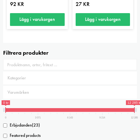
kan
92
KR
27
KR
väljas
på
Lägg i varukorgen
Lägg i varukorgen
produktsidan
Filtrera produkter
0 kr
12 285 k
0
3 071
6 143
9 214
12 285
Erbjudanden
(23)
Featured products