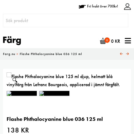
Fri frakt över 700kr!
N
0
0
KR
Farg.nu
>
Flashe Phthalocyanine blue 036 125 ml
🔍
Flashe Phthalocyanine blue 036 125 ml
138
KR