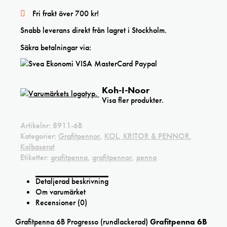
Fri frakt över 700 kr!
Snabb leverans direkt från lagret i Stockholm.
Säkra betalningar via:
Koh-I-Noor
Visa fler produkter.
Artikelnr:
8911-6B
Kategorier:
Grafitpennor
,
KOL, KRITOR & PENNOR
,
Kolbaserat
Etiketter:
grafitpenna
,
grafitpennor
,
penna
Detaljerad beskrivning
Om varumärket
Recensioner (0)
Grafitpenna 6B Progresso (rundlackerad)
Grafitpenna 6B