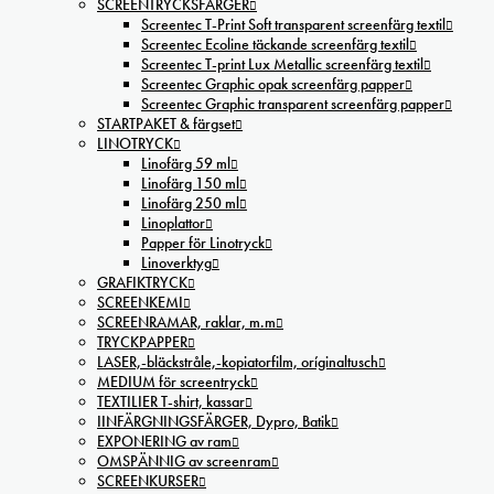
SCREENTRYCKSFÄRGER
Screentec T-Print Soft transparent screenfärg textil
Screentec Ecoline täckande screenfärg textil
Screentec T-print Lux Metallic screenfärg textil
Screentec Graphic opak screenfärg papper
Screentec Graphic transparent screenfärg papper
STARTPAKET & färgset
LINOTRYCK
Linofärg 59 ml
Linofärg 150 ml
Linofärg 250 ml
Linoplattor
Papper för Linotryck
Linoverktyg
GRAFIKTRYCK
SCREENKEMI
SCREENRAMAR, raklar, m.m
TRYCKPAPPER
LASER,-bläckstråle,-kopiatorfilm, oríginaltusch
MEDIUM för screentryck
TEXTILIER T-shirt, kassar
IINFÄRGNINGSFÄRGER, Dypro, Batik
EXPONERING av ram
OMSPÄNNIG av screenram
SCREENKURSER