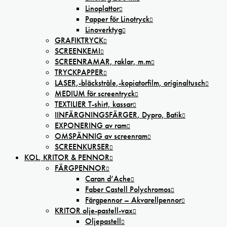
Linoplattor
Papper för Linotryck
Linoverktyg
GRAFIKTRYCK
SCREENKEMI
SCREENRAMAR, raklar, m.m
TRYCKPAPPER
LASER,-bläckstråle,-kopiatorfilm, oríginaltusch
MEDIUM för screentryck
TEXTILIER T-shirt, kassar
IINFÄRGNINGSFÄRGER, Dypro, Batik
EXPONERING av ram
OMSPÄNNIG av screenram
SCREENKURSER
KOL, KRITOR & PENNOR
FÄRGPENNOR
Caran d’Ache
Faber Castell Polychromos
Färgpennor – Akvarellpennor
KRITOR olje-pastell-vax
Oljepastell