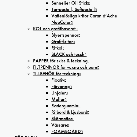
Sennelier Oil Stick
Torrpastell, Softpastell
Vattenlösliga kritor Caran d’Ache
NeoColor
KOL och grafitbaserat
Blyertspennor
Grafitkritor
Ritkol
BLÄCK och tusch
PAPPER för skiss & teckning
FILTPENNOR för vuxna och barn
TILLBEHÖR för teckning
Fixativ
Förvaring
Linjaler
Mallar
Radergummin
Ritbord & Ljusbord
Skärmattor
Vässare
FOAMBOARD