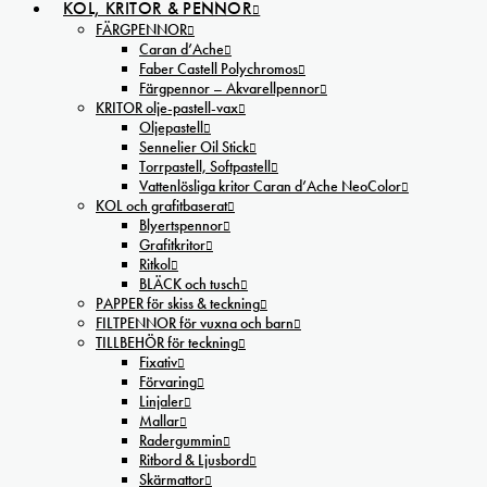
KOL, KRITOR & PENNOR
FÄRGPENNOR
Caran d’Ache
Faber Castell Polychromos
Färgpennor – Akvarellpennor
KRITOR olje-pastell-vax
Oljepastell
Sennelier Oil Stick
Torrpastell, Softpastell
Vattenlösliga kritor Caran d’Ache NeoColor
KOL och grafitbaserat
Blyertspennor
Grafitkritor
Ritkol
BLÄCK och tusch
PAPPER för skiss & teckning
FILTPENNOR för vuxna och barn
TILLBEHÖR för teckning
Fixativ
Förvaring
Linjaler
Mallar
Radergummin
Ritbord & Ljusbord
Skärmattor