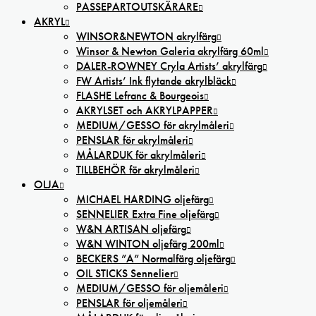
PASSEPARTOUTSKÄRARE
AKRYL
WINSOR&NEWTON akrylfärg
Winsor & Newton Galeria akrylfärg 60ml
DALER-ROWNEY Cryla Artists’ akrylfärg
FW Artists’ Ink flytande akrylbläck
FLASHE Lefranc & Bourgeois
AKRYLSET och AKRYLPAPPER
MEDIUM/GESSO för akrylmåleri
PENSLAR för akrylmåleri
MÅLARDUK för akrylmåleri
TILLBEHÖR för akrylmåleri
OLJA
MICHAEL HARDING oljefärg
SENNELIER Extra Fine oljefärg
W&N ARTISAN oljefärg
W&N WINTON oljefärg 200ml
BECKERS ”A” Normalfärg oljefärg
OIL STICKS Sennelier
MEDIUM/GESSO för oljemåleri
PENSLAR för oljemåleri