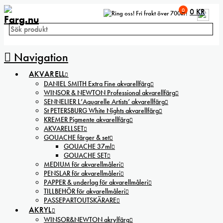
0
0
KR
Fri frakt över 700kr!
Navigation
AKVARELL
DANIEL SMITH Extra Fine akvarellfärg
WINSOR & NEWTON Professional akvarellfärg
SENNELIER L’Aquarelle Artists’ akvarellfärg
St PETERSBURG White Nights akvarellfärg
KREMER Pigmente akvarellfärg
AKVARELLSET
GOUACHE färger & set
GOUACHE 37ml
GOUACHE SET
MEDIUM för akvarellmåleri
PENSLAR för akvarellmåleri
PAPPER & underlag för akvarellmåleri
TILLBEHÖR för akvarellmåleri
PASSEPARTOUTSKÄRARE
AKRYL
WINSOR&NEWTON akrylfärg