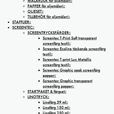
MÅLARDUK för oljemåleri
PAPPER för oljemåleri
OLJESET
TILLBEHÖR för oljemåleri
STAFFLIER
SCREENTEC
SCREENTRYCKSFÄRGER
Screentec T-Print Soft transparent
screenfärg textil
Screentec Ecoline täckande screenfärg
textil
Screentec T-print Lux Metallic
screenfärg textil
Screentec Graphic opak screenfärg
papper
Screentec Graphic transparent
screenfärg papper
STARTPAKET & färgset
LINOTRYCK
Linofärg 59 ml
Linofärg 150 ml
Linofärg 250 ml