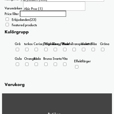
Varumärken
Price filter
Erbjudanden
(23)
Featured products
Kulörgrupp
Grå
turkos
Cerise/Paprika
Delphinium/Menthe
Grey/Pink
Rosa
Transparent
Violetta
Blåa
Gröna
Gula
Orangea
Röda
Bruna
Svarta
Vita
Effektfärger
Varukorg