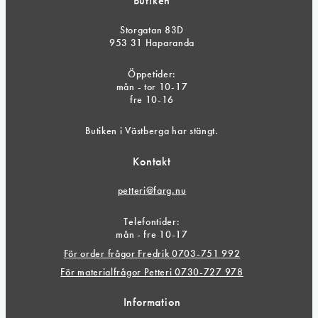
Butiken
Storgatan 83D
953 31 Haparanda
Öppetider:
mån - tor 10-17
fre 10-16
Butiken i Västberga har stängt.
Kontakt
petteri@farg.nu
Telefontider:
mån - fre 10-17
För order frågor Fredrik 0703-751 992
För materialfrågor Petteri 0730-727 978
Information