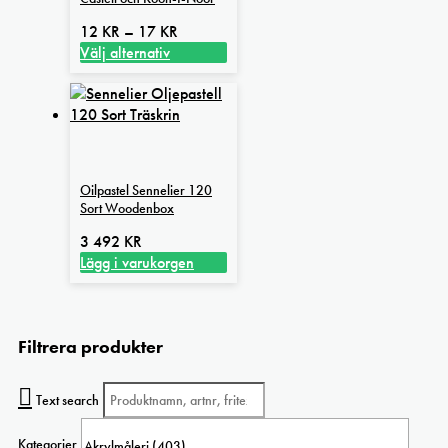
olika
alternativen
Prisintervall:
12
KR
–
17
KR
kan
12 kr
Välj alternativ
väljas
Den
till
på
här
17 kr
produktsidan
produkten
har
flera
varianter.
Oilpastel Sennelier 120
De
Sort Woodenbox
olika
alternativen
3 492
KR
kan
Lägg i varukorgen
väljas
på
produktsidan
Filtrera produkter
Text search
Kategorier