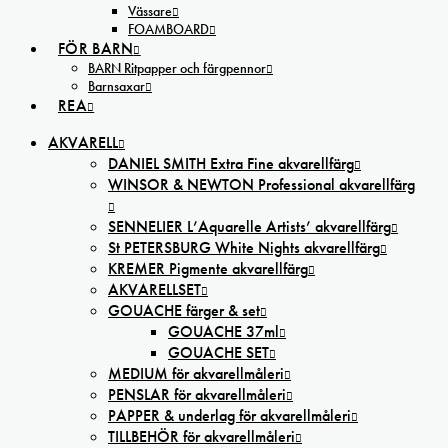
Vässare
FOAMBOARD
FÖR BARN
BARN Ritpapper och färgpennor
Barnsaxar
REA
AKVARELL
DANIEL SMITH Extra Fine akvarellfärg
WINSOR & NEWTON Professional akvarellfärg
SENNELIER L’Aquarelle Artists’ akvarellfärg
St PETERSBURG White Nights akvarellfärg
KREMER Pigmente akvarellfärg
AKVARELLSET
GOUACHE färger & set
GOUACHE 37ml
GOUACHE SET
MEDIUM för akvarellmåleri
PENSLAR för akvarellmåleri
PAPPER & underlag för akvarellmåleri
TILLBEHÖR för akvarellmåleri