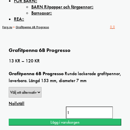
FÖR BARN
BARN Ritpapper och färgpennor
Barnsaxar
REA
Farg.nu
>
Grafitpenna 6B Progresso
Grafitpenna 6B Progresso
Prisintervall:
13
KR
–
120
KR
13 kr
Grafitpenna 6B Progresso
Runda lackerade grafitpennor,
till
laverbara. Längd 153 mm, diameter 7 mm
120 kr
Nollställ
Grafitpenna 6B Progresso mängd
Lägg i varukorgen