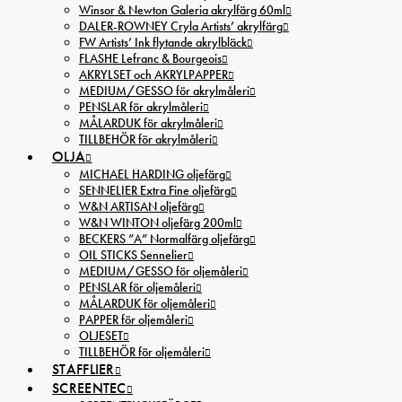
Winsor & Newton Galeria akrylfärg 60ml
DALER-ROWNEY Cryla Artists’ akrylfärg
FW Artists’ Ink flytande akrylbläck
FLASHE Lefranc & Bourgeois
AKRYLSET och AKRYLPAPPER
MEDIUM/GESSO för akrylmåleri
PENSLAR för akrylmåleri
MÅLARDUK för akrylmåleri
TILLBEHÖR för akrylmåleri
OLJA
MICHAEL HARDING oljefärg
SENNELIER Extra Fine oljefärg
W&N ARTISAN oljefärg
W&N WINTON oljefärg 200ml
BECKERS ”A” Normalfärg oljefärg
OIL STICKS Sennelier
MEDIUM/GESSO för oljemåleri
PENSLAR för oljemåleri
MÅLARDUK för oljemåleri
PAPPER för oljemåleri
OLJESET
TILLBEHÖR för oljemåleri
STAFFLIER
SCREENTEC