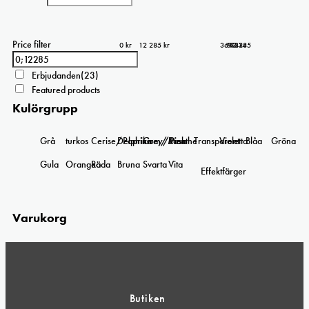
Price filter
0 kr
12 285 kr
3 071
6 143
9 214
12 285
0
Erbjudanden
(23)
Featured products
Kulörgrupp
Grå
turkos
Cerise/Paprika
Delphinium/Menthe
Grey/Pink
Rosa
Transparent
Violetta
Blåa
Gröna
Gula
Orangea
Röda
Bruna
Svarta
Vita
Effektfärger
Varukorg
Butiken