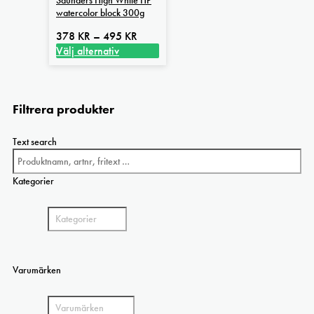
watercolor block 300g
Prisintervall:
378
KR
–
495
KR
378 kr
Välj alternativ
Den
till
här
495 kr
produkten
Filtrera produkter
har
flera
varianter.
Text search
De
olika
Kategorier
alternativen
kan
väljas
på
produktsidan
Varumärken