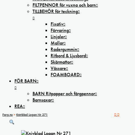
FILTPENNOR för vuxna och barn
TILLBEHÖR för teckning
Fixativ
Förvaring
Linjaler
Mallar
Radergummin
Ritbord & Ljusbord
Skärmattor
Vässare
FOAMBOARD
FÖR BARN
BARN Ritpapper och färgpennor
Barnsaxar
REA
Farg.nu
>
Knivblad Logan Nr 271