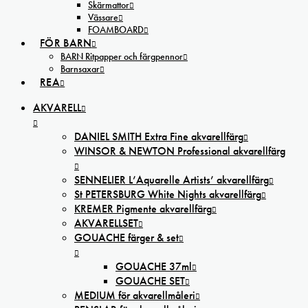
Skärmattor
Vässare
FOAMBOARD
FÖR BARN
BARN Ritpapper och färgpennor
Barnsaxar
REA
AKVARELL
DANIEL SMITH Extra Fine akvarellfärg
WINSOR & NEWTON Professional akvarellfärg
SENNELIER L’Aquarelle Artists’ akvarellfärg
St PETERSBURG White Nights akvarellfärg
KREMER Pigmente akvarellfärg
AKVARELLSET
GOUACHE färger & set
GOUACHE 37ml
GOUACHE SET
MEDIUM för akvarellmåleri