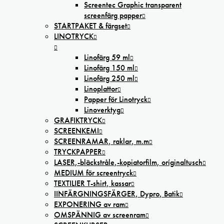
Screentec Graphic transparent
screenfärg papper
STARTPAKET & färgset
LINOTRYCK
Linofärg 59 ml
Linofärg 150 ml
Linofärg 250 ml
Linoplattor
Papper för Linotryck
Linoverktyg
GRAFIKTRYCK
SCREENKEMI
SCREENRAMAR, raklar, m.m
TRYCKPAPPER
LASER,-bläckstråle,-kopiatorfilm, oríginaltusch
MEDIUM för screentryck
TEXTILIER T-shirt, kassar
IINFÄRGNINGSFÄRGER, Dypro, Batik
EXPONERING av ram
OMSPÄNNIG av screenram