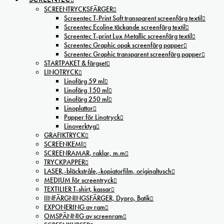
SCREENTRYCKSFÄRGER
Screentec T-Print Soft transparent screenfärg textil
Screentec Ecoline täckande screenfärg textil
Screentec T-print Lux Metallic screenfärg textil
Screentec Graphic opak screenfärg papper
Screentec Graphic transparent screenfärg papper
STARTPAKET & färgset
LINOTRYCK
Linofärg 59 ml
Linofärg 150 ml
Linofärg 250 ml
Linoplattor
Papper för Linotryck
Linoverktyg
GRAFIKTRYCK
SCREENKEMI
SCREENRAMAR, raklar, m.m
TRYCKPAPPER
LASER,-bläckstråle,-kopiatorfilm, oríginaltusch
MEDIUM för screentryck
TEXTILIER T-shirt, kassar
IINFÄRGNINGSFÄRGER, Dypro, Batik
EXPONERING av ram
OMSPÄNNIG av screenram