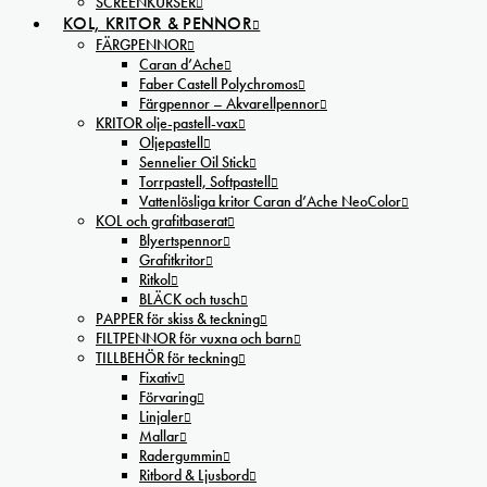
SCREENKURSER
KOL, KRITOR & PENNOR
FÄRGPENNOR
Caran d’Ache
Faber Castell Polychromos
Färgpennor – Akvarellpennor
KRITOR olje-pastell-vax
Oljepastell
Sennelier Oil Stick
Torrpastell, Softpastell
Vattenlösliga kritor Caran d’Ache NeoColor
KOL och grafitbaserat
Blyertspennor
Grafitkritor
Ritkol
BLÄCK och tusch
PAPPER för skiss & teckning
FILTPENNOR för vuxna och barn
TILLBEHÖR för teckning
Fixativ
Förvaring
Linjaler
Mallar
Radergummin
Ritbord & Ljusbord