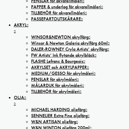
PENSLAR för akvarellmåleri
PAPPER & underlag för akvarellmåleri
TILLBEHÖR för akvarellmåleri
PASSEPARTOUTSKÄRARE
AKRYL
WINSOR&NEWTON akrylfärg
Winsor & Newton Galeria akrylfärg 60ml
DALER-ROWNEY Cryla Artists’ akrylfärg
FW Artists’ Ink flytande akrylbläck
FLASHE Lefranc & Bourgeois
AKRYLSET och AKRYLPAPPER
MEDIUM/GESSO för akrylmåleri
PENSLAR för akrylmåleri
MÅLARDUK för akrylmåleri
TILLBEHÖR för akrylmåleri
OLJA
MICHAEL HARDING oljefärg
SENNELIER Extra Fine oljefärg
W&N ARTISAN oljefärg
W&N WINTON oljefärg 200ml