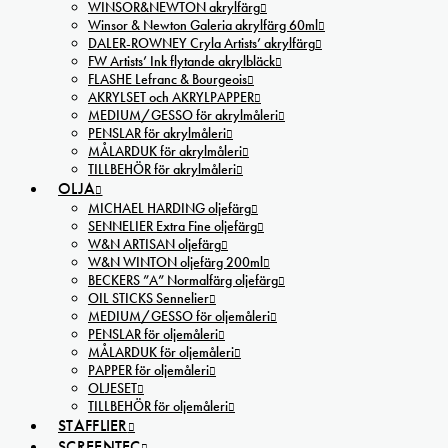
WINSOR&NEWTON akrylfärg
Winsor & Newton Galeria akrylfärg 60ml
DALER-ROWNEY Cryla Artists’ akrylfärg
FW Artists’ Ink flytande akrylbläck
FLASHE Lefranc & Bourgeois
AKRYLSET och AKRYLPAPPER
MEDIUM/GESSO för akrylmåleri
PENSLAR för akrylmåleri
MÅLARDUK för akrylmåleri
TILLBEHÖR för akrylmåleri
OLJA
MICHAEL HARDING oljefärg
SENNELIER Extra Fine oljefärg
W&N ARTISAN oljefärg
W&N WINTON oljefärg 200ml
BECKERS ”A” Normalfärg oljefärg
OIL STICKS Sennelier
MEDIUM/GESSO för oljemåleri
PENSLAR för oljemåleri
MÅLARDUK för oljemåleri
PAPPER för oljemåleri
OLJESET
TILLBEHÖR för oljemåleri
STAFFLIER
SCREENTEC