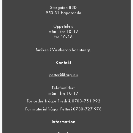
Storgatan 83D
953 31 Haparanda
Öppetider:
mån - tor 10-17
fre 10-16
Butiken i Västberga har stängt.
Kontakt
petteri@farg.nu
Telefontider:
mån - fre 10-17
För order frågor Fredrik 0703-751 992
För materialfrågor Petteri 0730-727 978
Information