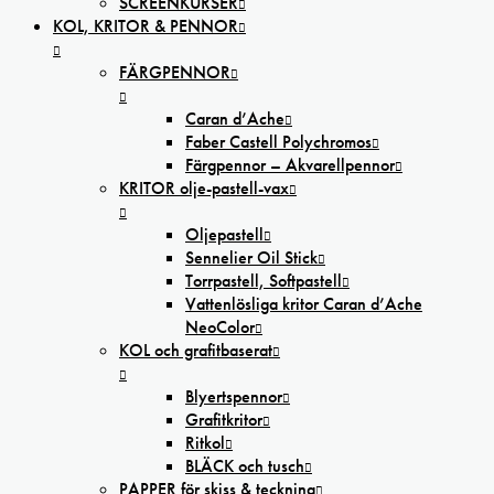
SCREENKURSER
KOL, KRITOR & PENNOR
FÄRGPENNOR
Caran d’Ache
Faber Castell Polychromos
Färgpennor – Akvarellpennor
KRITOR olje-pastell-vax
Oljepastell
Sennelier Oil Stick
Torrpastell, Softpastell
Vattenlösliga kritor Caran d’Ache
NeoColor
KOL och grafitbaserat
Blyertspennor
Grafitkritor
Ritkol
BLÄCK och tusch
PAPPER för skiss & teckning