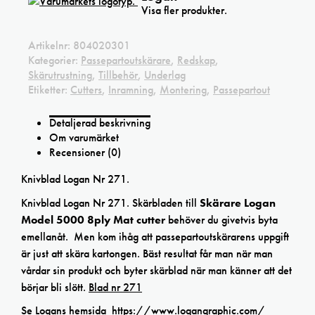
Visa fler produkter.
Artikelnr:
804020301
Kategorier:
Passepartoutskärare
,
Redskap
,
Skärutrustning
,
Tillbehör
,
Underlag
Etiketter:
Cutters
,
Inramning
,
Montering
,
Passepartout
Detaljerad beskrivning
Om varumärket
Recensioner (0)
Knivblad Logan Nr 271.
Knivblad Logan Nr 271. Skärbladen till
Skärare Logan
Model 5000 8ply Mat cutter
behöver du givetvis byta
emellanåt. Men kom ihåg att passepartoutskärarens uppgift
är just att skära kartongen. Bäst resultat får man när man
vårdar sin produkt och byter skärblad när man känner att det
börjar bli slött.
Blad nr 271
Se Logans hemsida
https://www.logangraphic.com/