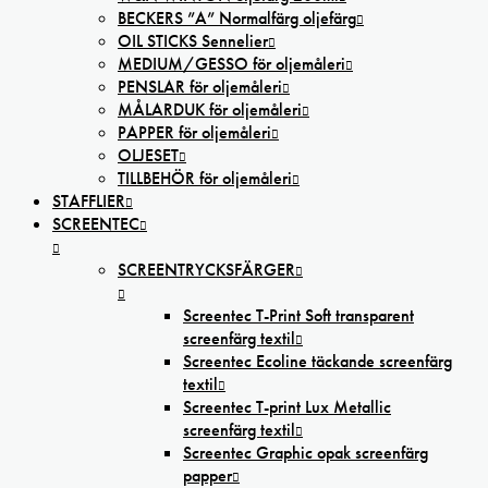
BECKERS ”A” Normalfärg oljefärg
OIL STICKS Sennelier
MEDIUM/GESSO för oljemåleri
PENSLAR för oljemåleri
MÅLARDUK för oljemåleri
PAPPER för oljemåleri
OLJESET
TILLBEHÖR för oljemåleri
STAFFLIER
SCREENTEC
SCREENTRYCKSFÄRGER
Screentec T-Print Soft transparent
screenfärg textil
Screentec Ecoline täckande screenfärg
textil
Screentec T-print Lux Metallic
screenfärg textil
Screentec Graphic opak screenfärg
papper