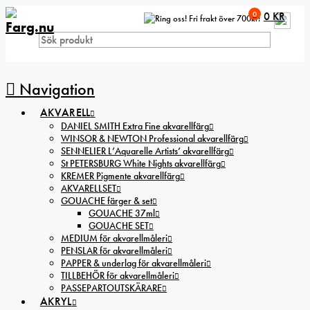
0
0
KR
Fri frakt över 700kr!
Navigation
AKVARELL
DANIEL SMITH Extra Fine akvarellfärg
WINSOR & NEWTON Professional akvarellfärg
SENNELIER L’Aquarelle Artists’ akvarellfärg
St PETERSBURG White Nights akvarellfärg
KREMER Pigmente akvarellfärg
AKVARELLSET
GOUACHE färger & set
GOUACHE 37ml
GOUACHE SET
MEDIUM för akvarellmåleri
PENSLAR för akvarellmåleri
PAPPER & underlag för akvarellmåleri
TILLBEHÖR för akvarellmåleri
PASSEPARTOUTSKÄRARE
AKRYL