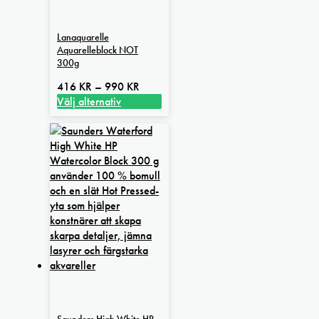
Lanaquarelle
Aquarelleblock NOT
300g
Prisintervall:
416
KR
–
990
KR
416 kr
Välj alternativ
Den
till
här
990 kr
produkten
har
flera
varianter.
De
olika
alternativen
kan
väljas
på
produktsidan
Saunders High White HP