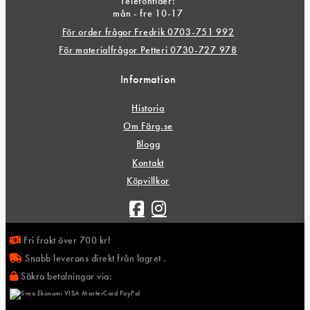
Telefontider:
mån - fre 10-17
För order frågor Fredrik 0703-751 992
För materialfrågor Petteri 0730-727 978
Information
Historia
Om Färg.se
Blogg
Kontakt
Köpvillkor
Fri frakt över 700 kr!
Snabb leverans direkt från lagret .
Säkra betalningar via: