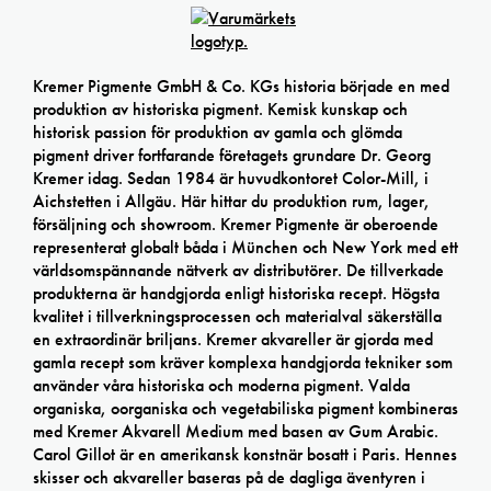
Kremer Pigmente GmbH & Co. KGs historia började en med
produktion av historiska pigment. Kemisk kunskap och
historisk passion för produktion av gamla och glömda
pigment driver fortfarande företagets grundare Dr. Georg
Kremer idag. Sedan 1984 är huvudkontoret Color-Mill, i
Aichstetten i Allgäu. Här hittar du produktion rum, lager,
försäljning och showroom. Kremer Pigmente är oberoende
representerat globalt båda i München och New York med ett
världsomspännande nätverk av distributörer. De tillverkade
produkterna är handgjorda enligt historiska recept. Högsta
kvalitet i tillverkningsprocessen och materialval säkerställa
en extraordinär briljans. Kremer akvareller är gjorda med
gamla recept som kräver komplexa handgjorda tekniker som
använder våra historiska och moderna pigment. Valda
organiska, oorganiska och vegetabiliska pigment kombineras
med Kremer Akvarell Medium med basen av Gum Arabic.
Carol Gillot är en amerikansk konstnär bosatt i Paris. Hennes
skisser och akvareller baseras på de dagliga äventyren i