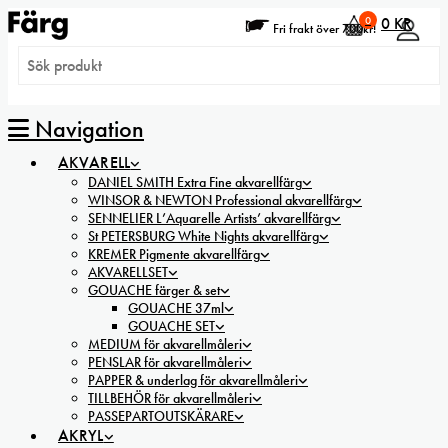
0
0
KR
Fri frakt över 700kr!
Navigation
AKVARELL
DANIEL SMITH Extra Fine akvarellfärg
WINSOR & NEWTON Professional akvarellfärg
SENNELIER L’Aquarelle Artists’ akvarellfärg
St PETERSBURG White Nights akvarellfärg
KREMER Pigmente akvarellfärg
AKVARELLSET
GOUACHE färger & set
GOUACHE 37ml
GOUACHE SET
MEDIUM för akvarellmåleri
PENSLAR för akvarellmåleri
PAPPER & underlag för akvarellmåleri
TILLBEHÖR för akvarellmåleri
PASSEPARTOUTSKÄRARE
AKRYL