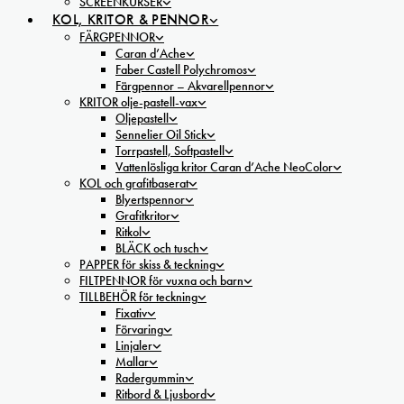
SCREENKURSER
KOL, KRITOR & PENNOR
FÄRGPENNOR
Caran d’Ache
Faber Castell Polychromos
Färgpennor – Akvarellpennor
KRITOR olje-pastell-vax
Oljepastell
Sennelier Oil Stick
Torrpastell, Softpastell
Vattenlösliga kritor Caran d’Ache NeoColor
KOL och grafitbaserat
Blyertspennor
Grafitkritor
Ritkol
BLÄCK och tusch
PAPPER för skiss & teckning
FILTPENNOR för vuxna och barn
TILLBEHÖR för teckning
Fixativ
Förvaring
Linjaler
Mallar
Radergummin
Ritbord & Ljusbord