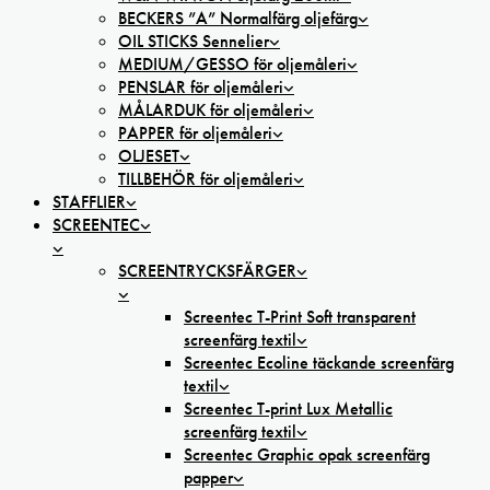
BECKERS ”A” Normalfärg oljefärg
OIL STICKS Sennelier
MEDIUM/GESSO för oljemåleri
PENSLAR för oljemåleri
MÅLARDUK för oljemåleri
PAPPER för oljemåleri
OLJESET
TILLBEHÖR för oljemåleri
STAFFLIER
SCREENTEC
SCREENTRYCKSFÄRGER
Screentec T-Print Soft transparent
screenfärg textil
Screentec Ecoline täckande screenfärg
textil
Screentec T-print Lux Metallic
screenfärg textil
Screentec Graphic opak screenfärg
papper