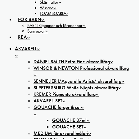
Skärmattor
Vässare
FOAMBOARD
FÖR BARN
BARN Ritpapper och färgpennor
Barnsaxar
REA
AKVARELL
DANIEL SMITH Extra Fine akvarellfärg
WINSOR & NEWTON Professional akvarellfärg
SENNELIER L’Aquarelle Artists’ akvarellfärg
St PETERSBURG White Nights akvarellfärg
KREMER Pigmente akvarellfärg
AKVARELLSET
GOUACHE färger & set
GOUACHE 37ml
GOUACHE SET
MEDIUM för akvarellmåleri