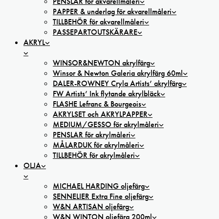
PENSLAR för akvarellmåleri
PAPPER & underlag för akvarellmåleri
TILLBEHÖR för akvarellmåleri
PASSEPARTOUTSKÄRARE
AKRYL
WINSOR&NEWTON akrylfärg
Winsor & Newton Galeria akrylfärg 60ml
DALER-ROWNEY Cryla Artists’ akrylfärg
FW Artists’ Ink flytande akrylbläck
FLASHE Lefranc & Bourgeois
AKRYLSET och AKRYLPAPPER
MEDIUM/GESSO för akrylmåleri
PENSLAR för akrylmåleri
MÅLARDUK för akrylmåleri
TILLBEHÖR för akrylmåleri
OLJA
MICHAEL HARDING oljefärg
SENNELIER Extra Fine oljefärg
W&N ARTISAN oljefärg
W&N WINTON oljefärg 200ml