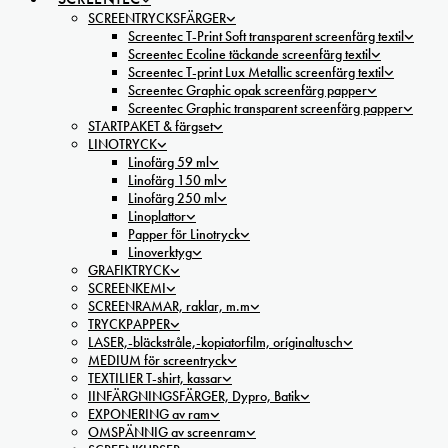
SCREENTRYCKSFÄRGER
Screentec T-Print Soft transparent screenfärg textil
Screentec Ecoline täckande screenfärg textil
Screentec T-print Lux Metallic screenfärg textil
Screentec Graphic opak screenfärg papper
Screentec Graphic transparent screenfärg papper
STARTPAKET & färgset
LINOTRYCK
Linofärg 59 ml
Linofärg 150 ml
Linofärg 250 ml
Linoplattor
Papper för Linotryck
Linoverktyg
GRAFIKTRYCK
SCREENKEMI
SCREENRAMAR, raklar, m.m
TRYCKPAPPER
LASER,-bläckstråle,-kopiatorfilm, oríginaltusch
MEDIUM för screentryck
TEXTILIER T-shirt, kassar
IINFÄRGNINGSFÄRGER, Dypro, Batik
EXPONERING av ram
OMSPÄNNIG av screenram