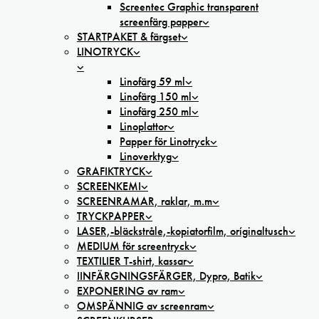
Screentec Graphic transparent
screenfärg papper
STARTPAKET & färgset
LINOTRYCK
Linofärg 59 ml
Linofärg 150 ml
Linofärg 250 ml
Linoplattor
Papper för Linotryck
Linoverktyg
GRAFIKTRYCK
SCREENKEMI
SCREENRAMAR, raklar, m.m
TRYCKPAPPER
LASER,-bläckstråle,-kopiatorfilm, oríginaltusch
MEDIUM för screentryck
TEXTILIER T-shirt, kassar
IINFÄRGNINGSFÄRGER, Dypro, Batik
EXPONERING av ram
OMSPÄNNIG av screenram