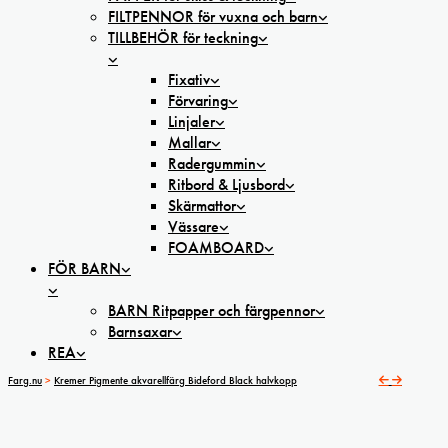
FILTPENNOR för vuxna och barn
TILLBEHÖR för teckning
Fixativ
Förvaring
Linjaler
Mallar
Radergummin
Ritbord & Ljusbord
Skärmattor
Vässare
FOAMBOARD
FÖR BARN
BARN Ritpapper och färgpennor
Barnsaxar
REA
Farg.nu
>
Kremer Pigmente akvarellfärg Bideford Black halvkopp