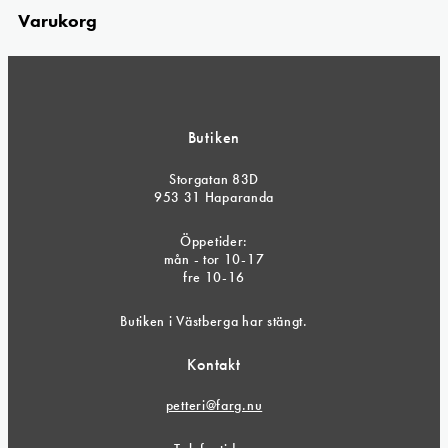
Varukorg
Butiken
Storgatan 83D
953 31 Haparanda
Öppetider:
mån - tor 10-17
fre 10-16
Butiken i Västberga har stängt.
Kontakt
petteri@farg.nu