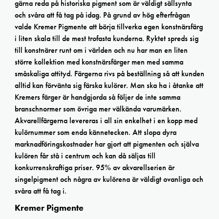
gärna reda på historiska pigment som är väldigt sällsynta
och svåra att få tag på idag. På grund av hög efterfrågan
valde Kremer Pigmente att börja tillverka egen konstnärsfärg
i liten skala till de mest trofasta kunderna. Ryktet spreds sig
till konstnärer runt om i världen och nu har man en liten
större kollektion med konstnärsfärger men med samma
småskaliga attityd. Färgerna rivs på beställning så att kunden
alltid kan förvänta sig färska kulörer. Man ska ha i åtanke att
Kremers färger är handgjorda så följer de inte samma
branschnormer som övriga mer välkända varumärken.
Akvarellfärgerna levereras i all sin enkelhet i en kopp med
kulörnummer som enda kännetecken. Att slopa dyra
marknadföringskostnader har gjort att pigmenten och själva
kulören får stå i centrum och kan då säljas till
konkurrenskraftiga priser. 95% av akvarellserien är
singelpigment och några av kulörena är väldigt ovanliga och
svåra att få tag i.
Kremer Pigmente