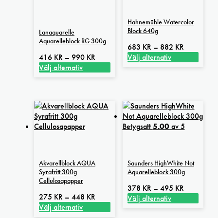
Hahnemühle Watercolor
Block 640g
Lanaquarelle
Aquarelleblock RG 300g
Prisinterval
683
KR
–
882
KR
Prisintervall:
683 kr
416
KR
–
990
KR
Välj alternativ
416 kr
Den
till
Välj alternativ
Den
till
här
882 kr
här
990 kr
produkten
produkten
har
har
flera
flera
varianter.
Betygsatt
5.00
av 5
varianter.
De
De
olika
olika
alternativen
alternativen
kan
Akvarellblock AQUA
Saunders HighWhite Not
kan
väljas
Syrafritt 300g
Aquarelleblock 300g
väljas
på
Cellulosapapper
Prisinterval
378
KR
–
495
KR
på
produktsidan
Prisintervall:
275
KR
–
448
KR
378 kr
Välj alternativ
produktsidan
275 kr
Välj alternativ
Den
till
Den
till