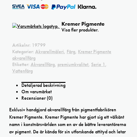
Kremer Pigmente
Visa fler produkter.
Artikelnr:
19799
Kategorier:
Akvarellmåleri
,
Färg
,
Kremer Pigmente
akvarellfärg
Etiketter:
Akvarellfärg
,
premiumkvalitet
,
Serie 1
,
Vattenfärg
Detaljerad beskrivning
Om varumärket
Recensioner (0)
Exklusiv handgjord akvarellfärg från pigmentfabrikören
Kremer Pigmente. Kremer Pigmente har gjort sig ett välkänt
namn i konstnärsvärlden som en av de bättre leverantörerna
av pigment. De är kända för sin utforskande attityd och letar