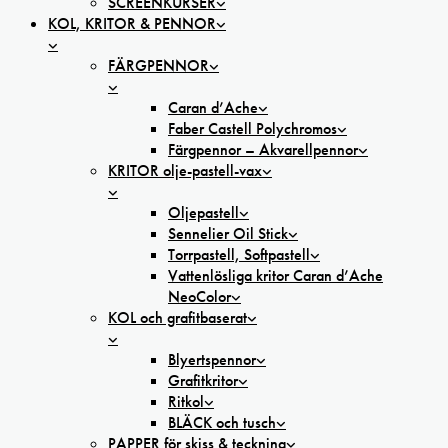
SCREENKURSER
KOL, KRITOR & PENNOR
FÄRGPENNOR
Caran d’Ache
Faber Castell Polychromos
Färgpennor – Akvarellpennor
KRITOR olje-pastell-vax
Oljepastell
Sennelier Oil Stick
Torrpastell, Softpastell
Vattenlösliga kritor Caran d’Ache
NeoColor
KOL och grafitbaserat
Blyertspennor
Grafitkritor
Ritkol
BLÄCK och tusch
PAPPER för skiss & teckning