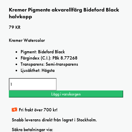
Kremer Pigmente akvarellfärg Bideford Black
halvkopp
79
KR
Kremer Watercolor
Pigment: Bideford Black
Färgindex (C.I.): PBk 8.77268
Transparens: Semi-transparens
Ljusäkthet: Högsta
Kremer
Pigmente
akvarellfärg
Lägg i varukorgen
Bideford
Black
halvkopp
Fri frakt över 700 kr!
mängd
Snabb leverans direkt från lagret i Stockholm.
Säkra betalningar via: