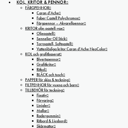
KOL, KRITOR & PENNOR
FÄRGPENNOR
Caran d’Ache
Faber Castell Polychromos
Färgpennor – Akvarellpennor
KRITOR olje-pastell-vax
Oljepastell
Sennelier Oil Stick
Torrpastell, Softpastell
Vattenlösliga kritor Caran d’Ache NeoColor
KOL och grafitbaserat
Blyertspennor
Grafitkritor
Ritkol
BLÄCK och tusch
PAPPER för skiss & teckning
FILTPENNOR för vuxna och barn
TILLBEHÖR för teckning
Fixativ
Förvaring
Linjaler
Mallar
Radergummin
Ritbord & Ljusbord
Skärmattor