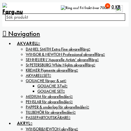
0
0
KR
Fri frakt över 700kr!
Navigation
AKVARELL
DANIEL SMITH Extra Fine akvarellfärg
WINSOR & NEWTON Professional akvarellfärg
SENNELIER L’Aquarelle Artists’ akvarellfärg
St PETERSBURG White Nights akvarellfärg
KREMER Pigmente akvarellfärg
AKVARELLSET
GOUACHE färger & set
GOUACHE 37ml
GOUACHE SET
MEDIUM för akvarellmåleri
PENSLAR för akvarellmåleri
PAPPER & underlag för akvarellmåleri
TILLBEHÖR för akvarellmåleri
PASSEPARTOUTSKÄRARE
AKRYL
WINSOR&NEWTON akrylfärg