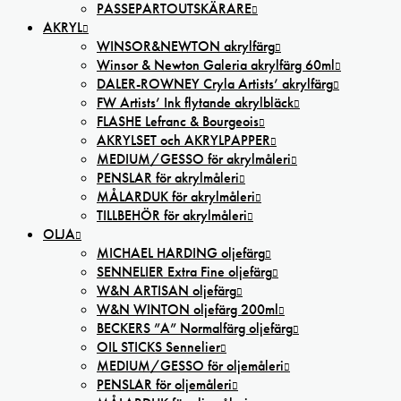
PASSEPARTOUTSKÄRARE
AKRYL
WINSOR&NEWTON akrylfärg
Winsor & Newton Galeria akrylfärg 60ml
DALER-ROWNEY Cryla Artists’ akrylfärg
FW Artists’ Ink flytande akrylbläck
FLASHE Lefranc & Bourgeois
AKRYLSET och AKRYLPAPPER
MEDIUM/GESSO för akrylmåleri
PENSLAR för akrylmåleri
MÅLARDUK för akrylmåleri
TILLBEHÖR för akrylmåleri
OLJA
MICHAEL HARDING oljefärg
SENNELIER Extra Fine oljefärg
W&N ARTISAN oljefärg
W&N WINTON oljefärg 200ml
BECKERS ”A” Normalfärg oljefärg
OIL STICKS Sennelier
MEDIUM/GESSO för oljemåleri
PENSLAR för oljemåleri