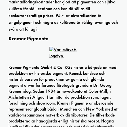
marknadföringskostnader har gjort att pigmenten och själva
kulören får stå i centrum och kan då säljas till
konkurrenskraftiga priser. 95% av akvarellserien är
singelpigment och några av kulörena är väldigt ovanliga och
svåra att få tag i.
Kremer Pigmente
Kremer Pigmente GmbH & Co. KGs historia började en med
produktion av historiska pigment. Kemisk kunskap och
historisk passion för produktion av gamla och glömda
pigment driver fortfarande företagets grundare Dr. Georg
Kremer idag. Sedan 1984 är huvudkontoret Color-Mill, i
Aichstetten i Allgäu. Här hittar du produktion rum, lager,
försäljning och showroom. Kremer Pigmente är oberoende
representerat globalt båda i München och New York med ett
världsomspännande nätverk av distributörer. De tillverkade
produkterna är handgjorda enligt historiska recept. Högsta
kvalitet i tillverkningsprocessen och materialval säkerställa