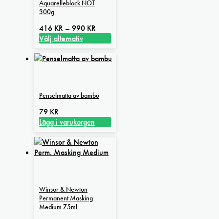
Aquarelleblock NOT
300g
Prisintervall:
416
KR
–
990
KR
416 kr
Välj alternativ
Den
till
här
990 kr
produkten
har
flera
Penselmatta av bambu
varianter.
De
79
KR
olika
Lägg i varukorgen
alternativen
kan
väljas
på
produktsidan
Winsor & Newton
Permanent Masking
Medium 75ml