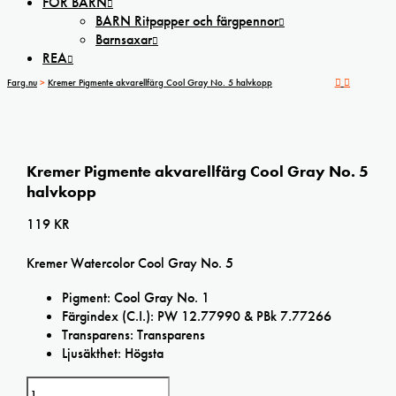
FÖR BARN
BARN Ritpapper och färgpennor
Barnsaxar
REA
Farg.nu
>
Kremer Pigmente akvarellfärg Cool Gray No. 5 halvkopp
Kremer Pigmente akvarellfärg Cool Gray No. 5
halvkopp
119
KR
Kremer Watercolor Cool Gray No. 5
Pigment: Cool Gray No. 1
Färgindex (C.I.): PW 12.77990 & PBk 7.77266
Transparens: Transparens
Ljusäkthet: Högsta
Kremer