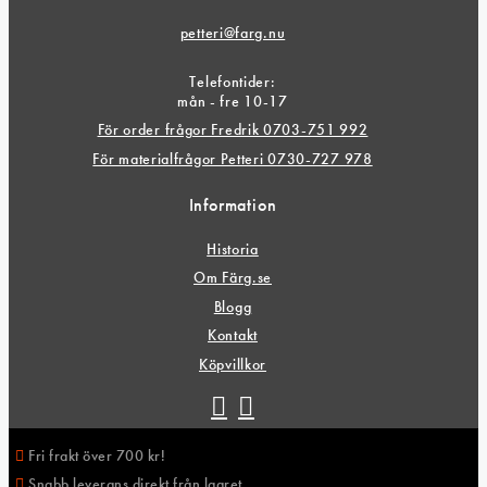
petteri@farg.nu
Telefontider:
mån - fre 10-17
För order frågor Fredrik 0703-751 992
För materialfrågor Petteri 0730-727 978
Information
Historia
Om Färg.se
Blogg
Kontakt
Köpvillkor
Fri frakt över 700 kr!
Snabb leverans direkt från lagret .