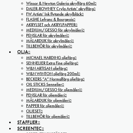
Winsor & Newton Galeria akrylfärg 60ml
DALER-ROWNEY Cryla Artists’ akrylfärg
FW Artists’ Ink flytande akrylbläck
FLASHE Lefranc & Bourgeois
AKRYLSET och AKRYLPAPPER
MEDIUM/GESSO för akrylmåleri
PENSLAR för akrylmåleri
MÅLARDUK för akrylmåleri
TILLBEHÖR för akrylmåleri
OLJA
MICHAEL HARDING oljefärg
SENNELIER Extra Fine oljefärg
W&N ARTISAN oljefärg
W&N WINTON oljefärg 200ml
BECKERS ”A” Normalfärg oljefärg
OIL STICKS Sennelier
MEDIUM/GESSO för oljemåleri
PENSLAR för oljemåleri
MÅLARDUK för oljemåleri
PAPPER för oljemåleri
OLJESET
TILLBEHÖR för oljemåleri
STAFFLIER
SCREENTEC