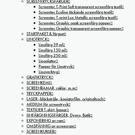
SCREENTRYCKSFÄRGER
Screentec T-Print Soft transparent screenfärg textil
Screentec Ecoline täckande screenfärg textil
Screentec T-print Lux Metallic screenfärg textil
Screentec Graphic opak screenfärg papper
Screentec Graphic transparent screenfärg papper
STARTPAKET & färgset
LINOTRYCK
Linofärg 59 ml
Linofärg 150 ml
Linofärg 250 ml
Linoplattor
Papper för Linotryck
Linoverktyg
GRAFIKTRYCK
SCREENKEMI
SCREENRAMAR, raklar, m.m
TRYCKPAPPER
LASER,-bläckstråle,-kopiatorfilm, oríginaltusch
MEDIUM för screentryck
TEXTILIER T-shirt, kassar
IINFÄRGNINGSFÄRGER, Dypro, Batik
EXPONERING av ram
OMSPÄNNIG av screenram
SCREENKURSER