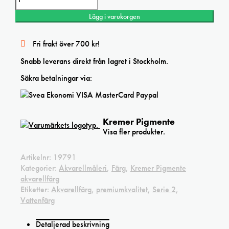
Pigmente
akvarellfärg
Lägg i varukorgen
Cool
Gray
No.
Fri frakt över 700 kr!
5
halvkopp
Snabb leverans direkt från lagret i Stockholm.
mängd
Säkra betalningar via:
Kremer Pigmente
Visa fler produkter.
Artikelnr:
19791
Kategorier:
Akvarellmåleri
,
Färg
,
Kremer Pigmente
akvarellfärg
Etiketter:
Akvarellfärg
,
premiumkvalitet
,
Serie 2
,
Vattenfärg
Detaljerad beskrivning