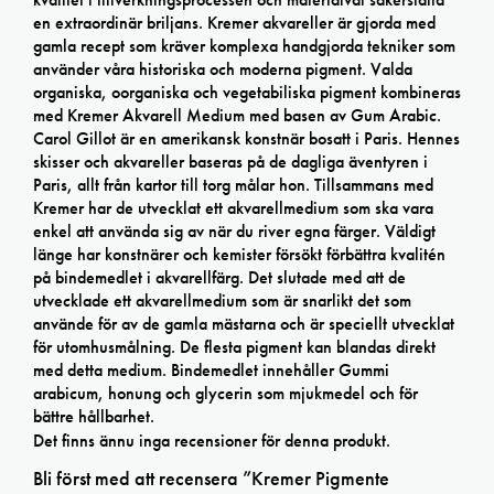
en extraordinär briljans. Kremer akvareller är gjorda med
gamla recept som kräver komplexa handgjorda tekniker som
använder våra historiska och moderna pigment. Valda
organiska, oorganiska och vegetabiliska pigment kombineras
med Kremer Akvarell Medium med basen av Gum Arabic.
Carol Gillot är en amerikansk konstnär bosatt i Paris. Hennes
skisser och akvareller baseras på de dagliga äventyren i
Paris, allt från kartor till torg målar hon. Tillsammans med
Kremer har de utvecklat ett akvarellmedium som ska vara
enkel att använda sig av när du river egna färger. Väldigt
länge har konstnärer och kemister försökt förbättra kvalitén
på bindemedlet i akvarellfärg. Det slutade med att de
utvecklade ett akvarellmedium som är snarlikt det som
använde för av de gamla mästarna och är speciellt utvecklat
för utomhusmålning. De flesta pigment kan blandas direkt
med detta medium. Bindemedlet innehåller Gummi
arabicum, honung och glycerin som mjukmedel och för
bättre hållbarhet.
Det finns ännu inga recensioner för denna produkt.
Bli först med att recensera ”Kremer Pigmente