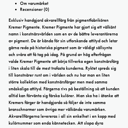
Om varumärket
Recensioner (0)
Exklusiv handgjord akvarellfärg från pigmentfabrikören
Kremer Pigmente. Kremer Pigmente har gjort sig ett välkänt
namn i konstnärsvärlden som en av de bättre leverantörerna
av pigment. De är kända för sin utforskande attityd och letar
gärna reda på historiska pigment som är väldigt sällsynta
och svåra att få tag på idag. På grund av hög efterfrågan
valde Kremer Pigmente att börja tillverka egen konstnärsfärg
i liten skala till de mest trofasta kunderna. Ryktet spreds sig
till konstnärer runt om i världen och nu har man en liten
större kollektion med konstnärsfärger men med samma
småskaliga attityd. Färgerna rivs på beställning så att kunden
alltid kan förvänta sig färska kulörer. Man ska ha i åtanke att
Kremers färger är handgjorda så följer de inte samma
branschnormer som övriga mer välkända varumärken.
Akvarellfärgerna levereras i all sin enkelhet i en kopp med
kulörnummer som enda kännetecken. Att slopa dyra