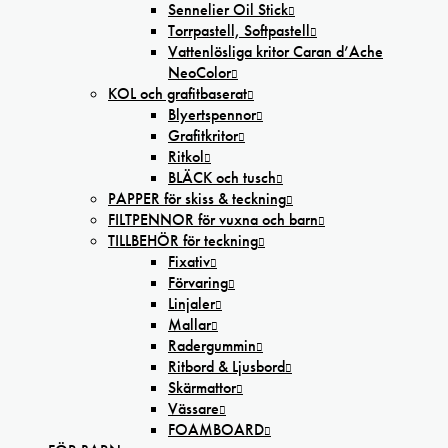
Sennelier Oil Stick
Torrpastell, Softpastell
Vattenlösliga kritor Caran d’Ache
NeoColor
KOL och grafitbaserat
Blyertspennor
Grafitkritor
Ritkol
BLÄCK och tusch
PAPPER för skiss & teckning
FILTPENNOR för vuxna och barn
TILLBEHÖR för teckning
Fixativ
Förvaring
Linjaler
Mallar
Radergummin
Ritbord & Ljusbord
Skärmattor
Vässare
FOAMBOARD