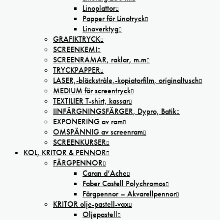
Linoplattor
Papper för Linotryck
Linoverktyg
GRAFIKTRYCK
SCREENKEMI
SCREENRAMAR, raklar, m.m
TRYCKPAPPER
LASER,-bläckstråle,-kopiatorfilm, oríginaltusch
MEDIUM för screentryck
TEXTILIER T-shirt, kassar
IINFÄRGNINGSFÄRGER, Dypro, Batik
EXPONERING av ram
OMSPÄNNIG av screenram
SCREENKURSER
KOL, KRITOR & PENNOR
FÄRGPENNOR
Caran d’Ache
Faber Castell Polychromos
Färgpennor – Akvarellpennor
KRITOR olje-pastell-vax
Oljepastell