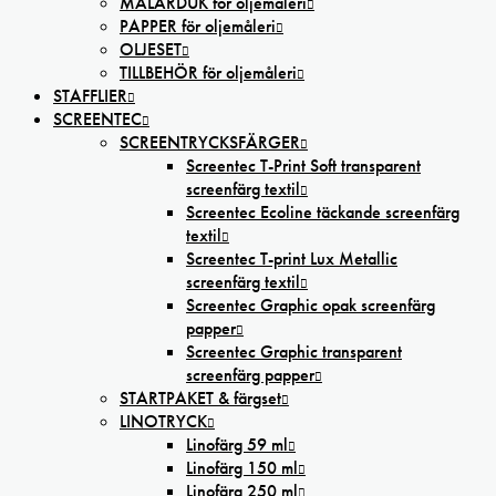
MÅLARDUK för oljemåleri
PAPPER för oljemåleri
OLJESET
TILLBEHÖR för oljemåleri
STAFFLIER
SCREENTEC
SCREENTRYCKSFÄRGER
Screentec T-Print Soft transparent
screenfärg textil
Screentec Ecoline täckande screenfärg
textil
Screentec T-print Lux Metallic
screenfärg textil
Screentec Graphic opak screenfärg
papper
Screentec Graphic transparent
screenfärg papper
STARTPAKET & färgset
LINOTRYCK
Linofärg 59 ml
Linofärg 150 ml
Linofärg 250 ml