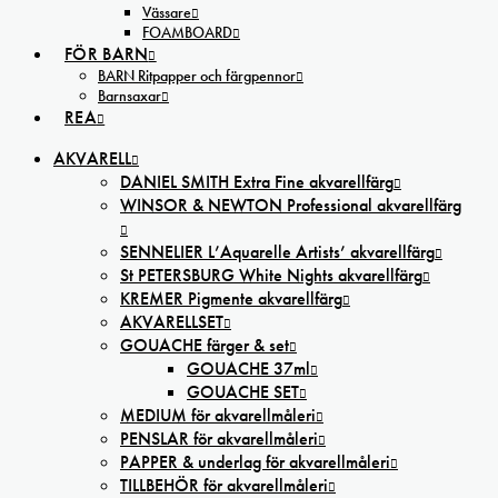
Vässare
FOAMBOARD
FÖR BARN
BARN Ritpapper och färgpennor
Barnsaxar
REA
AKVARELL
DANIEL SMITH Extra Fine akvarellfärg
WINSOR & NEWTON Professional akvarellfärg
SENNELIER L’Aquarelle Artists’ akvarellfärg
St PETERSBURG White Nights akvarellfärg
KREMER Pigmente akvarellfärg
AKVARELLSET
GOUACHE färger & set
GOUACHE 37ml
GOUACHE SET
MEDIUM för akvarellmåleri
PENSLAR för akvarellmåleri
PAPPER & underlag för akvarellmåleri
TILLBEHÖR för akvarellmåleri