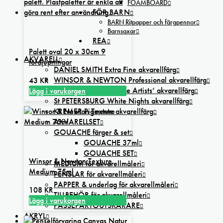
FOAMBOARD
FÖR BARN
BARN Ritpapper och färgpennor
Barnsaxar
REA
Palett oval 20 x 30cm 9
AKVARELL
fördjupningar
DANIEL SMITH Extra Fine akvarellfärg
WINSOR & NEWTON Professional akvarellfärg
43
KR
SENNELIER L’Aquarelle Artists’ akvarellfärg
Lägg i varukorgen
St PETERSBURG White Nights akvarellfärg
KREMER Pigmente akvarellfärg
AKVARELLSET
GOUACHE färger & set
GOUACHE 37ml
GOUACHE SET
Winsor & Newton Texture
MEDIUM för akvarellmåleri
Medium 75ml
PENSLAR för akvarellmåleri
PAPPER & underlag för akvarellmåleri
108
KR
TILLBEHÖR för akvarellmåleri
Lägg i varukorgen
PASSEPARTOUTSKÄRARE
AKRYL