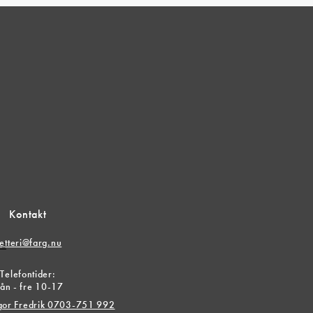
Kontakt
etteri@farg.nu
r
Telefontider:
ån - fre 10-17
ågor Fredrik 0703-751 992