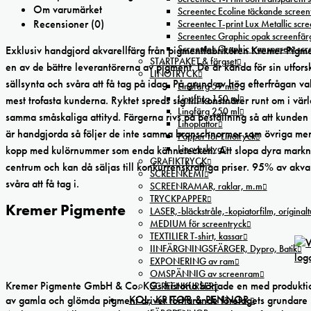
Om varumärket
Screentec Ecoline täckande screenf
Recensioner (0)
Screentec T-print Lux Metallic scree
Screentec Graphic opak screenfär
Screentec Graphic transparent sc
Exklusiv handgjord akvarellfärg från pigmentfabrikören Kremer Pigme
STARTPAKET & färgset
en av de bättre leverantörerna av pigment. De är kända för sin utfors
LINOTRYCK
sällsynta och svåra att få tag på idag. På grund av hög efterfrågan val
Linofärg 59 ml
Linofärg 150 ml
mest trofasta kunderna. Ryktet spreds sig till konstnärer runt om i v
Linofärg 250 ml
samma småskaliga attityd. Färgerna rivs på beställning så att kunden a
Linoplattor
är handgjorda så följer de inte samma branschnormer som övriga mer 
Papper för Linotryck
Linoverktyg
kopp med kulörnummer som enda kännetecken. Att slopa dyra marknadf
GRAFIKTRYCK
centrum och kan då säljas till konkurrenskraftiga priser. 95% av akv
SCREENKEMI
svåra att få tag i.
SCREENRAMAR, raklar, m.m
TRYCKPAPPER
Kremer Pigmente
LASER,-bläckstråle,-kopiatorfilm, oríginal
MEDIUM för screentryck
TEXTILIER T-shirt, kassar
IINFÄRGNINGSFÄRGER, Dypro, Batik
EXPONERING av ram
OMSPÄNNIG av screenram
Kremer Pigmente GmbH & Co. KGs historia började en med produktion 
SCREENKURSER
KOL, KRITOR & PENNOR
av gamla och glömda pigment driver fortfarande företagets grundare