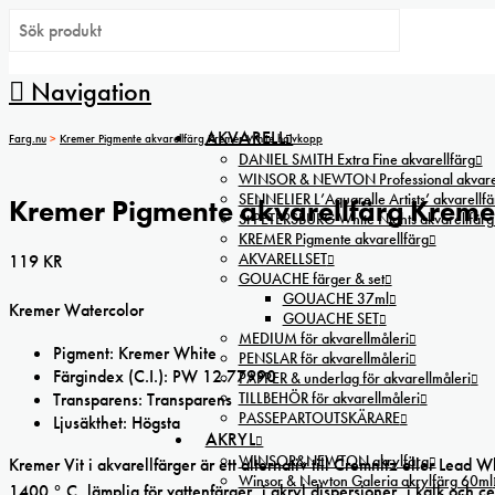
Navigation
AKVARELL
Farg.nu
>
Kremer Pigmente akvarellfärg Kremer White halvkopp
DANIEL SMITH Extra Fine akvarellfärg
WINSOR & NEWTON Professional akvarel
SENNELIER L’Aquarelle Artists’ akvarellfä
Kremer Pigmente akvarellfärg Kreme
St PETERSBURG White Nights akvarellfärg
KREMER Pigmente akvarellfärg
AKVARELLSET
119
KR
GOUACHE färger & set
GOUACHE 37ml
Kremer Watercolor
GOUACHE SET
MEDIUM för akvarellmåleri
Pigment: Kremer White
PENSLAR för akvarellmåleri
Färgindex (C.I.): PW 12.77990
PAPPER & underlag för akvarellmåleri
TILLBEHÖR för akvarellmåleri
Transparens: Transparens
PASSEPARTOUTSKÄRARE
Ljusäkthet: Högsta
AKRYL
WINSOR&NEWTON akrylfärg
Kremer Vit i akvarellfärger är ett alternativ till Cremnitz eller Lead W
Winsor & Newton Galeria akrylfärg 60ml
1400 ° C, lämplig för vattenfärger, i akryl dispersioner, i kalk och ce