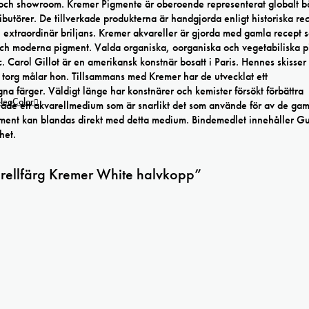
ng och showroom. Kremer Pigmente är oberoende representerat globalt b
törer. De tillverkade produkterna är handgjorda enligt historiska rec
en extraordinär briljans. Kremer akvareller är gjorda med gamla recept 
och moderna pigment. Valda organiska, oorganiska och vegetabiliska 
rol Gillot är en amerikansk konstnär bosatt i Paris. Hennes skisser
ill torg målar hon. Tillsammans med Kremer har de utvecklat ett
a färger. Väldigt länge har konstnärer och kemister försökt förbättra
 NeoColor
klade ett akvarellmedium som är snarlikt det som använde för av de ga
pigment kan blandas direkt med detta medium. Bindemedlet innehåller 
het.
arellfärg Kremer White halvkopp”