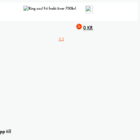
Fri frakt över 700kr!
0
0
KR
p till