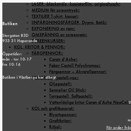
LASER,-bläckstråle,-kopiatorfilm, oríginaltusch
MEDIUM för screentryck
TEXTILIER T-shirt, kassar
IINFÄRGNINGSFÄRGER, Dypro, Batik
Butiken
EXPONERING av ram
OMSPÄNNIG av screenram
Storgatan 83D
SCREENKURSER
953 31 Haparanda
KOL, KRITOR & PENNOR
FÄRGPENNOR
Öppetider:
Caran d’Ache
mån - tor 10-17
fre 10-16
Faber Castell Polychromos
Färgpennor – Akvarellpennor
Butiken i Västberga har stängt.
KRITOR olje-pastell-vax
Oljepastell
Sennelier Oil Stick
Torrpastell, Softpastell
p
Vattenlösliga kritor Caran d’Ache NeoColo
KOL och grafitbaserat
Blyertspennor
m
Grafitkritor
Ritkol
För order fr