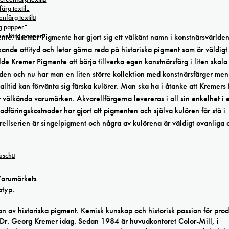
ärg textil
nfärg textil
g papper
reenfärg papper
nte. Kremer Pigmente har gjort sig ett välkänt namn i konstnärsvärlde
kande attityd och letar gärna reda på historiska pigment som är väldigt
de Kremer Pigmente att börja tillverka egen konstnärsfärg i liten skala t
ärlden och nu har man en liten större kollektion med konstnärsfärger me
lltid kan förvänta sig färska kulörer. Man ska ha i åtanke att Kremers 
välkända varumärken. Akvarellfärgerna levereras i all sin enkelhet i 
öringskostnader har gjort att pigmenten och själva kulören får stå i
arellserien är singelpigment och några av kulörena är väldigt ovanliga 
tusch
av historiska pigment. Kemisk kunskap och historisk passion för prod
 Dr. Georg Kremer idag. Sedan 1984 är huvudkontoret Color-Mill, i