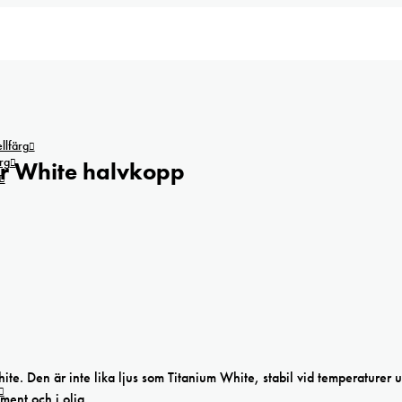
lfärg
rg
r White halvkopp
hite. Den är inte lika ljus som Titanium White, stabil vid temperaturer up
ment och i olja.