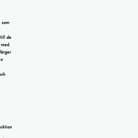
n som
ill de
n med
färger
en
och
uktion