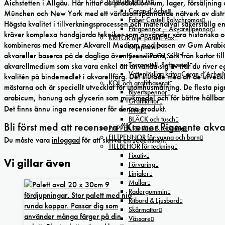
FÄRGPENNOR
Aichstetten i Allgäu. Här hittar du produktion rum, lager, försäljni
Caran d’Ache
München och New York med ett världsomspännande nätverk av distribu
Faber Castell Polychromos
Högsta kvalitet i tillverkningsprocessen och materialval säkerställa 
Färgpennor – Akvarellpennor
kräver komplexa handgjorda tekniker som använder våra historiska 
KRITOR olje-pastell-vax
kombineras med Kremer Akvarell Medium med basen av Gum Arabic. Ca
Oljepastell
akvareller baseras på de dagliga äventyren i Paris, allt från kartor t
Sennelier Oil Stick
Torrpastell, Softpastell
akvarellmedium som ska vara enkel att använda sig av när du river egn
Vattenlösliga kritor Caran d’Ache
kvalitén på bindemedlet i akvarellfärg. Det slutade med att de utvec
KOL och grafitbaserat
mästarna och är speciellt utvecklat för utomhusmålning. De flesta 
Blyertspennor
arabicum, honung och glycerin som mjukmedel och för bättre hållbar
Grafitkritor
Det finns ännu inga recensioner för denna produkt.
Ritkol
BLÄCK och tusch
Bli först med att recensera ”Kremer Pigmente akv
PAPPER för skiss & teckning
FILTPENNOR för vuxna och barn
Du måste vara
inloggad
för att skriva en recension.
TILLBEHÖR för teckning
Fixativ
Vi gillar även
Förvaring
Linjaler
Mallar
Radergummin
Ritbord & Ljusbord
Skärmattor
Vässare