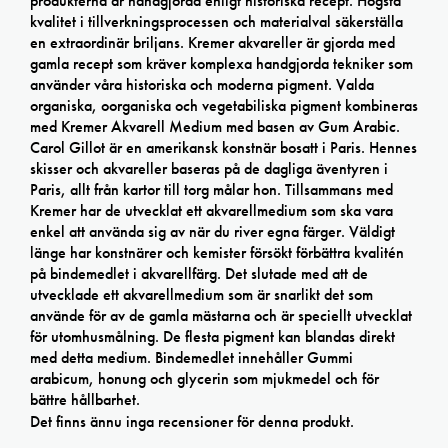
produkterna är handgjorda enligt historiska recept. Högsta
kvalitet i tillverkningsprocessen och materialval säkerställa
en extraordinär briljans. Kremer akvareller är gjorda med
gamla recept som kräver komplexa handgjorda tekniker som
använder våra historiska och moderna pigment. Valda
organiska, oorganiska och vegetabiliska pigment kombineras
med Kremer Akvarell Medium med basen av Gum Arabic.
Carol Gillot är en amerikansk konstnär bosatt i Paris. Hennes
skisser och akvareller baseras på de dagliga äventyren i
Paris, allt från kartor till torg målar hon. Tillsammans med
Kremer har de utvecklat ett akvarellmedium som ska vara
enkel att använda sig av när du river egna färger. Väldigt
länge har konstnärer och kemister försökt förbättra kvalitén
på bindemedlet i akvarellfärg. Det slutade med att de
utvecklade ett akvarellmedium som är snarlikt det som
använde för av de gamla mästarna och är speciellt utvecklat
för utomhusmålning. De flesta pigment kan blandas direkt
med detta medium. Bindemedlet innehåller Gummi
arabicum, honung och glycerin som mjukmedel och för
bättre hållbarhet.
Det finns ännu inga recensioner för denna produkt.