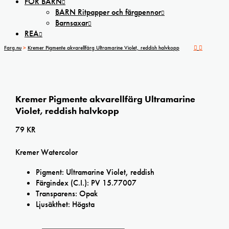
FÖR BARN
BARN Ritpapper och färgpennor
Barnsaxar
REA
Farg.nu
>
Kremer Pigmente akvarellfärg Ultramarine Violet, reddish halvkopp
Kremer Pigmente akvarellfärg Ultramarine
Violet, reddish halvkopp
79
KR
Kremer Watercolor
Pigment: Ultramarine Violet, reddish
Färgindex (C.I.): PV 15.77007
Transparens: Opak
Ljusäkthet: Högsta
Kremer Pigmente akvarellfärg Ultramarine Violet, reddish halvkopp