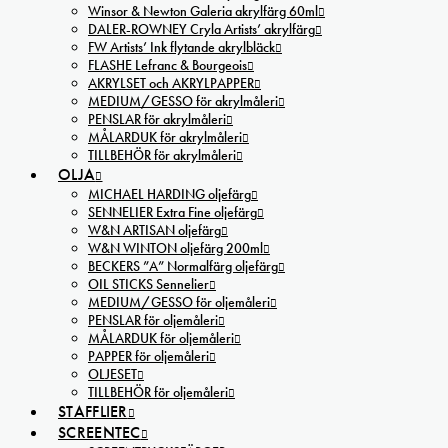
Winsor & Newton Galeria akrylfärg 60ml
DALER-ROWNEY Cryla Artists’ akrylfärg
FW Artists’ Ink flytande akrylbläck
FLASHE Lefranc & Bourgeois
AKRYLSET och AKRYLPAPPER
MEDIUM/GESSO för akrylmåleri
PENSLAR för akrylmåleri
MÅLARDUK för akrylmåleri
TILLBEHÖR för akrylmåleri
OLJA
MICHAEL HARDING oljefärg
SENNELIER Extra Fine oljefärg
W&N ARTISAN oljefärg
W&N WINTON oljefärg 200ml
BECKERS ”A” Normalfärg oljefärg
OIL STICKS Sennelier
MEDIUM/GESSO för oljemåleri
PENSLAR för oljemåleri
MÅLARDUK för oljemåleri
PAPPER för oljemåleri
OLJESET
TILLBEHÖR för oljemåleri
STAFFLIER
SCREENTEC