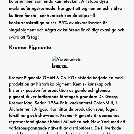
kulörnummer som enda kännetecken. Att slopa dyra
marknadföringskostnader har gjort att pigmenten och själva
kulören får stå i centrum och kan då säljas till
konkurrenskraftiga priser. 95% av akvarellserien är
singelpigment och några av kulörena är väldigt ovanliga och
svåra att få tag i.
Kremer Pigmente
Kremer Pigmente GmbH & Co. KGs historia började en med
produktion av historiska pigment. Kemisk kunskap och
historisk passion för produktion av gamla och glömda
pigment driver fortfarande företagets grundare Dr. Georg
Kremer idag. Sedan 1984 är huvudkontoret Color-Mill, i
Aichstetten i Allgäu. Här hittar du produktion rum, lager,
försäljning och showroom. Kremer Pigmente är oberoende
representerat globalt båda i München och New York med ett
världsomspännande nätverk av distributörer. De tillverkade