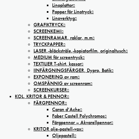
Linoplattor
Papper för Linotryck
Linoverktyg
GRAFIKTRYCK
SCREENKEMI
SCREENRAMAR, raklar, m.m
TRYCKPAPPER
LASER,-bläckstråle,-kopiatorfilm, oríginaltusch
MEDIUM för screentryck
TEXTILIER T-shirt, kassar
IINFÄRGNINGSFÄRGER, Dypro, Batik
EXPONERING av ram
OMSPÄNNIG av screenram
SCREENKURSER
KOL, KRITOR & PENNOR
FÄRGPENNOR
Caran d’Ache
Faber Castell Polychromos
Färgpennor – Akvarellpennor
KRITOR olje-pastell-vax
Oljepastell