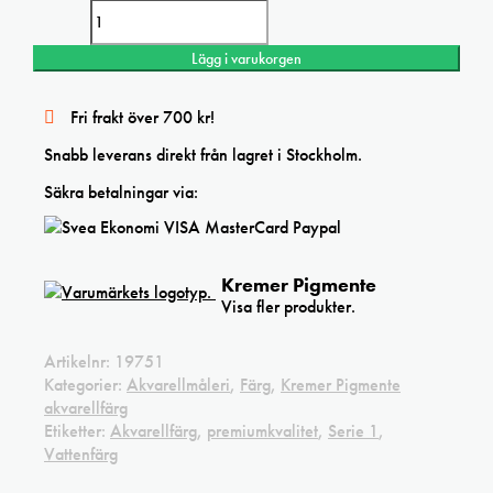
mängd
Lägg i varukorgen
Fri frakt över 700 kr!
Snabb leverans direkt från lagret i Stockholm.
Säkra betalningar via:
Kremer Pigmente
Visa fler produkter.
Artikelnr:
19751
Kategorier:
Akvarellmåleri
,
Färg
,
Kremer Pigmente
akvarellfärg
Etiketter:
Akvarellfärg
,
premiumkvalitet
,
Serie 1
,
Vattenfärg