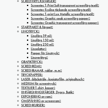
SCREENTRYCKSFÄRGER
Screentec T-Print Soft transparent screenfärg textil
Screentec Ecoline täckande screenfärg textil
Screentec T-print Lux Metallic screenfärg textil
Screentec Graphic opak screenfärg papper
Screentec Graphic transparent screenfärg papper
STARTPAKET & färgset
LINOTRYCK
Linofärg 59 ml
Linofärg 150 ml
Linofärg 250 ml
Linoplattor
Papper för Linotryck
Linoverktyg
GRAFIKTRYCK
SCREENKEMI
SCREENRAMAR, raklar, m.m
TRYCKPAPPER
LASER,-bläckstråle,-kopiatorfilm, oríginaltusch
MEDIUM för screentryck
TEXTILIER T-shirt, kassar
IINFÄRGNINGSFÄRGER, Dypro, Batik
EXPONERING av ram
OMSPÄNNIG av screenram
SCREENKURSER