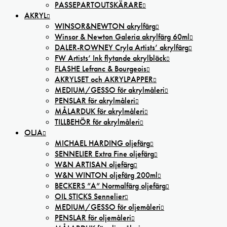
PASSEPARTOUTSKÄRARE
AKRYL
WINSOR&NEWTON akrylfärg
Winsor & Newton Galeria akrylfärg 60ml
DALER-ROWNEY Cryla Artists’ akrylfärg
FW Artists’ Ink flytande akrylbläck
FLASHE Lefranc & Bourgeois
AKRYLSET och AKRYLPAPPER
MEDIUM/GESSO för akrylmåleri
PENSLAR för akrylmåleri
MÅLARDUK för akrylmåleri
TILLBEHÖR för akrylmåleri
OLJA
MICHAEL HARDING oljefärg
SENNELIER Extra Fine oljefärg
W&N ARTISAN oljefärg
W&N WINTON oljefärg 200ml
BECKERS ”A” Normalfärg oljefärg
OIL STICKS Sennelier
MEDIUM/GESSO för oljemåleri
PENSLAR för oljemåleri