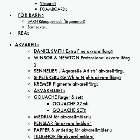
Vässare
FOAMBOARD
FÖR BARN
BARN Ritpapper och färgpennor
Barnsaxar
REA
AKVARELL
DANIEL SMITH Extra Fine akvarellfärg
WINSOR & NEWTON Professional akvarellfärg
SENNELIER L’Aquarelle Artists’ akvarellfärg
St PETERSBURG White Nights akvarellfärg
KREMER Pigmente akvarellfärg
AKVARELLSET
GOUACHE färger & set
GOUACHE 37ml
GOUACHE SET
MEDIUM för akvarellmåleri
PENSLAR för akvarellmåleri
PAPPER & underlag för akvarellmåleri
TILLBEHÖR för akvarellmåleri