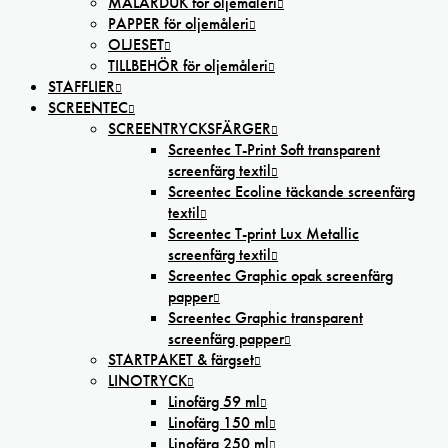
MÅLARDUK för oljemåleri
PAPPER för oljemåleri
OLJESET
TILLBEHÖR för oljemåleri
STAFFLIER
SCREENTEC
SCREENTRYCKSFÄRGER
Screentec T-Print Soft transparent
screenfärg textil
Screentec Ecoline täckande screenfärg
textil
Screentec T-print Lux Metallic
screenfärg textil
Screentec Graphic opak screenfärg
papper
Screentec Graphic transparent
screenfärg papper
STARTPAKET & färgset
LINOTRYCK
Linofärg 59 ml
Linofärg 150 ml
Linofärg 250 ml