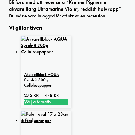
Bli först med att recensera ”Kremer Pigmente
akvarellfärg Ultramarine Violet, reddish halvkopp”
Du måste vara
inloggad
för att skriva en recension.
Vi gillar även
Akvarellblock AQUA
Syrafritt 300g
Cellulosapapper
Prisintervall:
275
KR
–
448
KR
275 kr
Välj alternativ
Den
till
här
448 kr
produkten
har
flera