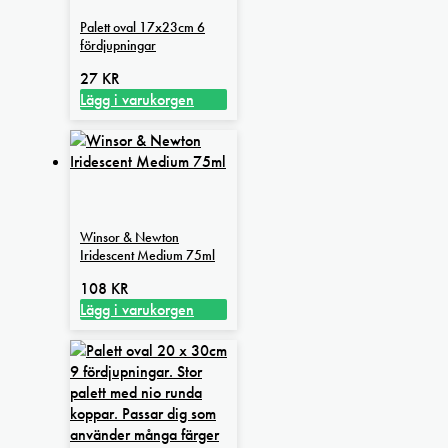
varianter.
Palett oval 17x23cm 6
De
fördjupningar
olika
alternativen
27
KR
kan
Lägg i varukorgen
väljas
på
produktsidan
Winsor & Newton
Iridescent Medium 75ml
108
KR
Lägg i varukorgen