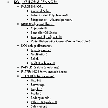
KOL, KRITOR & PENNOR
FÄRGPENNOR
Caran d’Ache
Faber Castell Polychromos
Färgpennor – Akvarellpennor
KRITOR olje-pastell-vax
Oljepastell
Sennelier Oil Stick
Torrpastell, Softpastell
Vattenlösliga kritor Caran d’Ache NeoColor
KOL och grafitbaserat
Blyertspennor
Grafitkritor
Ritkol
BLÄCK och tusch
PAPPER för skiss & teckning
FILTPENNOR för vuxna och barn
TILLBEHÖR för teckning
Fixativ
Förvaring
Linjaler
Mallar
Radergummin
Ritbord & Ljusbord
Skärmattor