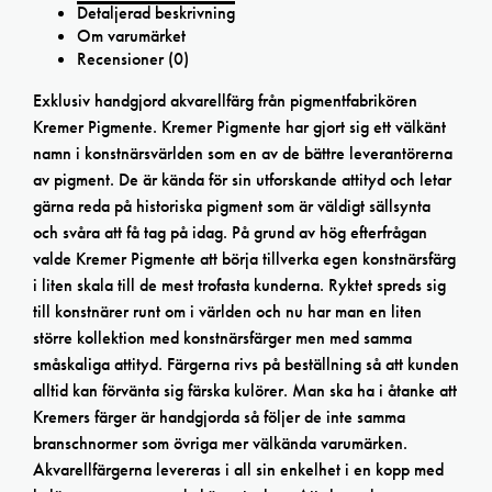
Detaljerad beskrivning
Om varumärket
Recensioner (0)
Exklusiv handgjord akvarellfärg från pigmentfabrikören
Kremer Pigmente. Kremer Pigmente har gjort sig ett välkänt
namn i konstnärsvärlden som en av de bättre leverantörerna
av pigment. De är kända för sin utforskande attityd och letar
gärna reda på historiska pigment som är väldigt sällsynta
och svåra att få tag på idag. På grund av hög efterfrågan
valde Kremer Pigmente att börja tillverka egen konstnärsfärg
i liten skala till de mest trofasta kunderna. Ryktet spreds sig
till konstnärer runt om i världen och nu har man en liten
större kollektion med konstnärsfärger men med samma
småskaliga attityd. Färgerna rivs på beställning så att kunden
alltid kan förvänta sig färska kulörer. Man ska ha i åtanke att
Kremers färger är handgjorda så följer de inte samma
branschnormer som övriga mer välkända varumärken.
Akvarellfärgerna levereras i all sin enkelhet i en kopp med