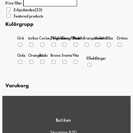
Price filter
Erbjudanden
(23)
Featured products
Kulörgrupp
Grå
turkos
Cerise/Paprika
Delphinium/Menthe
Grey/Pink
Rosa
Transparent
Violetta
Blåa
Gröna
Gula
Orangea
Röda
Bruna
Svarta
Vita
Effektfärger
Varukorg
Butiken
Storgatan 83D