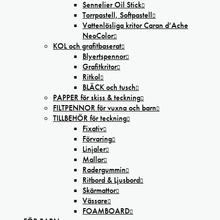
Sennelier Oil Stick
Torrpastell, Softpastell
Vattenlösliga kritor Caran d’Ache
NeoColor
KOL och grafitbaserat
Blyertspennor
Grafitkritor
Ritkol
BLÄCK och tusch
PAPPER för skiss & teckning
FILTPENNOR för vuxna och barn
TILLBEHÖR för teckning
Fixativ
Förvaring
Linjaler
Mallar
Radergummin
Ritbord & Ljusbord
Skärmattor
Vässare
FOAMBOARD