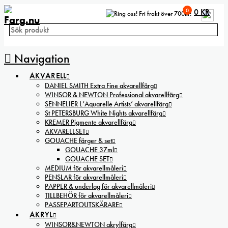
0
0
KR
Fri frakt över 700kr!
Navigation
AKVARELL
DANIEL SMITH Extra Fine akvarellfärg
WINSOR & NEWTON Professional akvarellfärg
SENNELIER L’Aquarelle Artists’ akvarellfärg
St PETERSBURG White Nights akvarellfärg
KREMER Pigmente akvarellfärg
AKVARELLSET
GOUACHE färger & set
GOUACHE 37ml
GOUACHE SET
MEDIUM för akvarellmåleri
PENSLAR för akvarellmåleri
PAPPER & underlag för akvarellmåleri
TILLBEHÖR för akvarellmåleri
PASSEPARTOUTSKÄRARE
AKRYL
WINSOR&NEWTON akrylfärg