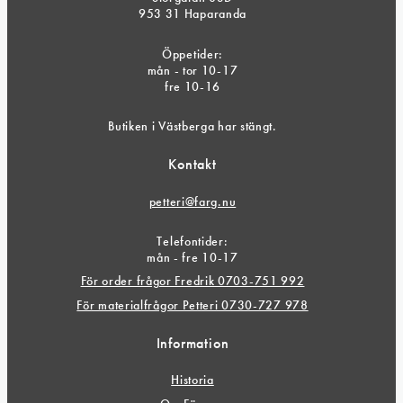
953 31 Haparanda
Öppetider:
mån - tor 10-17
fre 10-16
Butiken i Västberga har stängt.
Kontakt
petteri@farg.nu
Telefontider:
mån - fre 10-17
För order frågor Fredrik 0703-751 992
För materialfrågor Petteri 0730-727 978
Information
Historia