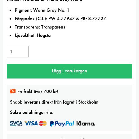
Pigment: Warm Gray No. 1
Färgindex (C.I.): PW 4.77947 & PBr 8.77727
Transparens: Transparens
Ljusäkthet: Högsta
Kremer
Pigmente
akvarellfärg
Lägg i varukorgen
Warm
Gray
No.
Fri frakt över 700 kr!
2
Snabb leverans direkt från lagret i Stockholm.
halvkopp
mängd
Säkra betalningar via: