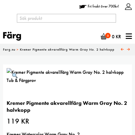
Fri frakt över 700kr!
N
0
0
KR
Farg.nu
>
Kremer Pigmente akvarellfärg Warm Gray No. 2 halvkopp
Kremer Pigmente akvarellfärg Warm Gray No. 2
halvkopp
119
KR
Kremer Watercolor Warm Gray No. 2