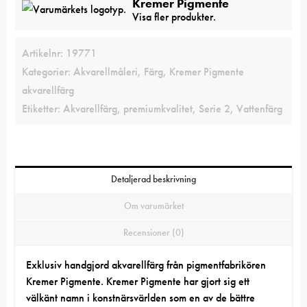
Kremer Pigmente
Visa fler produkter.
Artikelnr:
19771
Kategorier:
Akvarellmåleri
,
Färg
,
Kremer Pigmente
akvarellfärg
Etiketter:
Akvarellfärg
,
premiumkvalitet
,
Serie 2
,
Vattenfärg
Detaljerad beskrivning
Om varumärket
Recensioner (0)
Exklusiv handgjord akvarellfärg från pigmentfabrikören
Kremer Pigmente. Kremer Pigmente har gjort sig ett
välkänt namn i konstnärsvärlden som en av de bättre