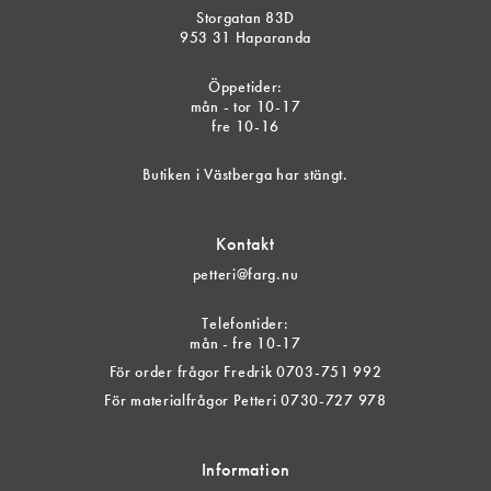
Storgatan 83D
953 31 Haparanda
Öppetider:
mån - tor 10-17
fre 10-16
Butiken i Västberga har stängt.
Kontakt
petteri@farg.nu
Telefontider:
mån - fre 10-17
För order frågor Fredrik 0703-751 992
För materialfrågor Petteri 0730-727 978
Information