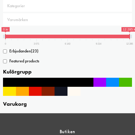
varianter.
De
olika
alternativen
0 kr
12 285 k
kan
väljas
0
3 071
6 143
9 214
12 285
på
Erbjudanden
(23)
produktsidan
Featured products
Kulörgrupp
Varukorg
Butiken