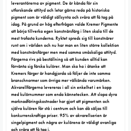
leverantörerna av pigment. De är kända för sin
utforskande attityd och letar gärna reda på historiska
pigment som är väldigt sällsynta och svåra att få tag på
idag. På grund av hög efterfrågan valde Kremer Pigmente
att börja tillverka egen konstnärsfärg i liten skala till de
mest trofasta kunderna. Ryktet spreds sig till konstnärer
runt om i världen och nu har man en liten större kollektion
med konstnärsfärger men med samma småskaliga attityd.
Färgerna rivs på beställning så att kunden alltid kan
förvänta sig färska kulörer. Man ska ha i åtanke att
Kremers färger är handgjorda så följer de inte samma
branschnormer som övriga mer välkända varumärken.
Akvarellfärgerna levereras i all sin enkelhet i en kopp
med kulörnummer som enda kännetecken. Att slopa dyra
marknadföringskostnader har gjort att pigmenten och
själva kulören får stå i centrum och kan då säljas till
konkurrenskraftiga priser. 95% av akvarellserien är
singelpigment och några av kulörena är väldigt ovanliga
och svåra att få tag i.