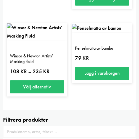
Penselmatta av bambu
Winsor & Newton Artists’
79
KR
Masking Fluid
Prisintervall:
108
KR
235
KR
–
Lägg i varukorgen
108 kr
till
235 kr
Välj alternativ
Den
här
produkten
Filtrera produkter
har
flera