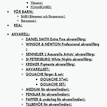
Vässare
FOAMBOARD
FÖR BARN
BARN Ritpapper och färgpennor
Barnsaxar
REA
AKVARELL
DANIEL SMITH Extra Fine akvarellfärg
WINSOR & NEWTON Professional akvarellfärg
SENNELIER L’Aquarelle Artists’ akvarellfärg
St PETERSBURG White Nights akvarellfärg
KREMER Pigmente akvarellfärg
AKVARELLSET
GOUACHE färger & set
GOUACHE 37ml
GOUACHE SET
MEDIUM för akvarellmåleri
PENSLAR för akvarellmåleri
PAPPER & underlag för akvarellmåleri
TILLBEHÖR för akvarellmåleri