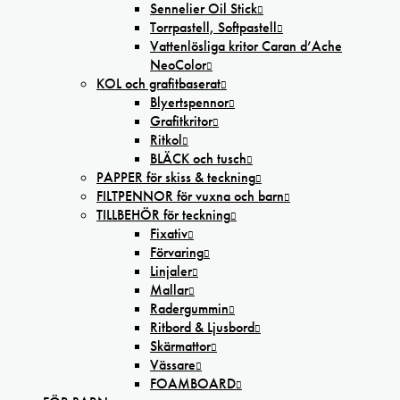
Sennelier Oil Stick
Torrpastell, Softpastell
Vattenlösliga kritor Caran d’Ache
NeoColor
KOL och grafitbaserat
Blyertspennor
Grafitkritor
Ritkol
BLÄCK och tusch
PAPPER för skiss & teckning
FILTPENNOR för vuxna och barn
TILLBEHÖR för teckning
Fixativ
Förvaring
Linjaler
Mallar
Radergummin
Ritbord & Ljusbord
Skärmattor
Vässare
FOAMBOARD