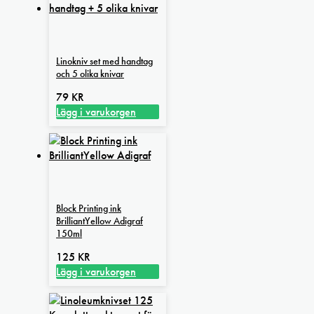
Linokniv set med handtag
och 5 olika knivar
79
KR
Lägg i varukorgen
Block Printing ink
BrilliantYellow Adigraf
150ml
125
KR
Lägg i varukorgen