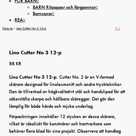
FÖR BARN
BARN Ritpapper och färgpennor
Barnsaxar
REA
Farg.nu
>
Lino Cutter No 3 12-p
Lino Cutter No 3 12-p
88
KR
Lino Cutter No 3 12-p
. Cutter No. 2 är en V-formad
skärare designad för linoleumsnitt och andra trycktekniker.
Den är tillverkad av högkvalitativt stål och handslipad för att
säkerställa skarpa och hållbara skäreggar. Det gör den
lämplig för både hårda och mjuka underlag.
Förpackningen innehåller 12 stycken av dessa skärare,
vilket är idealiskt för konstnärer och hantverkare som
behöver flera blad för sina projekt. Observera att handtag