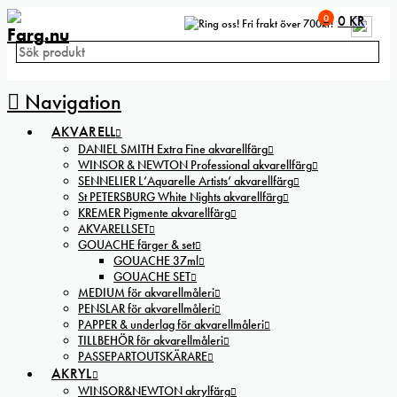
0
0
KR
Fri frakt över 700kr!
Navigation
AKVARELL
DANIEL SMITH Extra Fine akvarellfärg
WINSOR & NEWTON Professional akvarellfärg
SENNELIER L’Aquarelle Artists’ akvarellfärg
St PETERSBURG White Nights akvarellfärg
KREMER Pigmente akvarellfärg
AKVARELLSET
GOUACHE färger & set
GOUACHE 37ml
GOUACHE SET
MEDIUM för akvarellmåleri
PENSLAR för akvarellmåleri
PAPPER & underlag för akvarellmåleri
TILLBEHÖR för akvarellmåleri
PASSEPARTOUTSKÄRARE
AKRYL
WINSOR&NEWTON akrylfärg