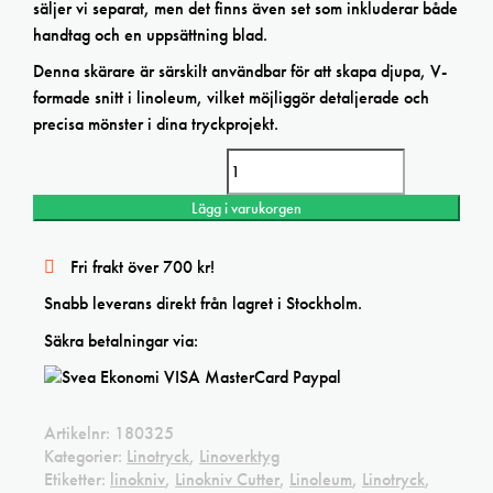
säljer vi separat, men det finns även set som inkluderar både
handtag och en uppsättning blad.
Denna skärare är särskilt användbar för att skapa djupa, V-
formade snitt i linoleum, vilket möjliggör detaljerade och
precisa mönster i dina tryckprojekt.
Lino Cutter No 3 12-p mängd
Lägg i varukorgen
Fri frakt över 700 kr!
Snabb leverans direkt från lagret i Stockholm.
Säkra betalningar via:
Artikelnr:
180325
Kategorier:
Linotryck
,
Linoverktyg
Etiketter:
linokniv
,
Linokniv Cutter
,
Linoleum
,
Linotryck
,