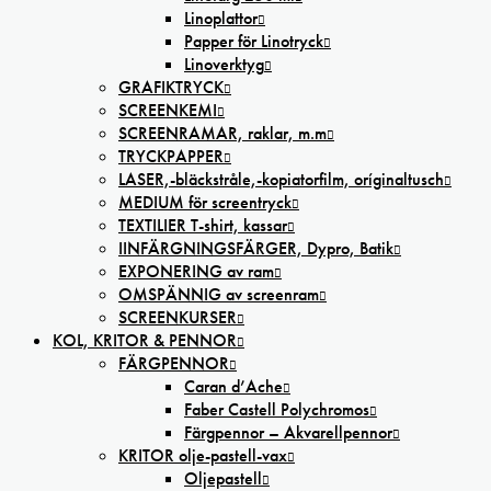
Linoplattor
Papper för Linotryck
Linoverktyg
GRAFIKTRYCK
SCREENKEMI
SCREENRAMAR, raklar, m.m
TRYCKPAPPER
LASER,-bläckstråle,-kopiatorfilm, oríginaltusch
MEDIUM för screentryck
TEXTILIER T-shirt, kassar
IINFÄRGNINGSFÄRGER, Dypro, Batik
EXPONERING av ram
OMSPÄNNIG av screenram
SCREENKURSER
KOL, KRITOR & PENNOR
FÄRGPENNOR
Caran d’Ache
Faber Castell Polychromos
Färgpennor – Akvarellpennor
KRITOR olje-pastell-vax
Oljepastell