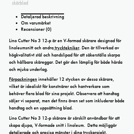
skärblad
Detaljerad beskrivning
Om varumärket
Recensioner (0)
Lino Cutter No 3 12-p är en V-formad skärare designad för
linoleumsnitt och andra
trycktekniker
. Den är tillverkad av
högkvalitativt stål och handslipad för att säkerställa skarpa
och hållbara skäreggar. Det gör den lämplig för både hårda
och mjuka underlag.
Förpackningen
innehåller 12 stycken av dessa skärare,
vilket är idealiskt för konstnärer och hantverkare som
behöver flera blad för sina projekt. Observera att handtag
säljer vi separat, men det finns även set som inkluderar både
handtag och en uppsättning blad.
Lino Cutter No 3 12-p skärare är särskilt användbar för att
skapa djupa, V-formade snitt i linoleum. Detta möjliggör
detaljerade och precisa mönster i dina tryckprojekt.