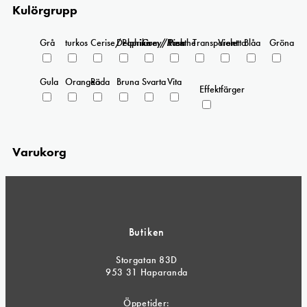
Kulörgrupp
Grå
turkos
Cerise/Paprika
Delphinium/Menthe
Grey/Pink
Rosa
Transparent
Violetta
Blåa
Gröna
Gula
Orangea
Röda
Bruna
Svarta
Vita
Effektfärger
Varukorg
Butiken
Storgatan 83D
953 31 Haparanda
Öppetider: