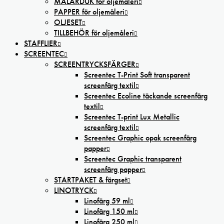
MÅLARDUK för oljemåleri
PAPPER för oljemåleri
OLJESET
TILLBEHÖR för oljemåleri
STAFFLIER
SCREENTEC
SCREENTRYCKSFÄRGER
Screentec T-Print Soft transparent
screenfärg textil
Screentec Ecoline täckande screenfärg
textil
Screentec T-print Lux Metallic
screenfärg textil
Screentec Graphic opak screenfärg
papper
Screentec Graphic transparent
screenfärg papper
STARTPAKET & färgset
LINOTRYCK
Linofärg 59 ml
Linofärg 150 ml
Linofärg 250 ml