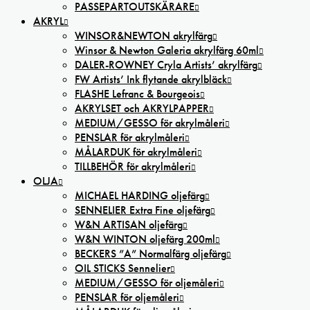
PASSEPARTOUTSKÄRARE
AKRYL
WINSOR&NEWTON akrylfärg
Winsor & Newton Galeria akrylfärg 60ml
DALER-ROWNEY Cryla Artists’ akrylfärg
FW Artists’ Ink flytande akrylbläck
FLASHE Lefranc & Bourgeois
AKRYLSET och AKRYLPAPPER
MEDIUM/GESSO för akrylmåleri
PENSLAR för akrylmåleri
MÅLARDUK för akrylmåleri
TILLBEHÖR för akrylmåleri
OLJA
MICHAEL HARDING oljefärg
SENNELIER Extra Fine oljefärg
W&N ARTISAN oljefärg
W&N WINTON oljefärg 200ml
BECKERS ”A” Normalfärg oljefärg
OIL STICKS Sennelier
MEDIUM/GESSO för oljemåleri
PENSLAR för oljemåleri