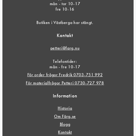
mån - tor 10-17
fre 10-16
Butiken i Västberga har stängt.
Kontakt
petteri@farg.nu
Telefontider:
mån - fre 10-17
För order frågor Fredrik 0703-751 992
För materialfrågor Petteri 0730-727 978
Information
Historia
Om Färg.se
Blogg
Kontakt