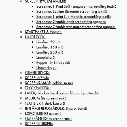
SCREENTRYCKSFÄRGER
Screentec T-Print Soft transparent screenfärg textil
Screentec Ecoline täckande screenfärg textil
Screentec T-print Lux Metallic screenfärg textil
Screentec Graphic opak screenfärg papper
Screentec Graphic transparent screenfärg papper
STARTPAKET & färgset
LINOTRYCK
Linofärg 59 ml
Linofärg 150 ml
Linofärg 250 ml
Linoplattor
Papper för Linotryck
Linoverktyg
GRAFIKTRYCK
SCREENKEMI
SCREENRAMAR, raklar, m.m
TRYCKPAPPER
LASER,-bläckstråle,-kopiatorfilm, oríginaltusch
MEDIUM för screentryck
TEXTILIER T-shirt, kassar
IINFÄRGNINGSFÄRGER, Dypro, Batik
EXPONERING av ram
OMSPÄNNIG av screenram
SCREENKURSER