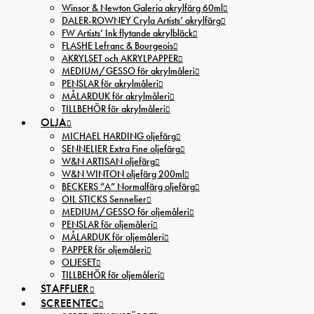
Winsor & Newton Galeria akrylfärg 60ml
DALER-ROWNEY Cryla Artists’ akrylfärg
FW Artists’ Ink flytande akrylbläck
FLASHE Lefranc & Bourgeois
AKRYLSET och AKRYLPAPPER
MEDIUM/GESSO för akrylmåleri
PENSLAR för akrylmåleri
MÅLARDUK för akrylmåleri
TILLBEHÖR för akrylmåleri
OLJA
MICHAEL HARDING oljefärg
SENNELIER Extra Fine oljefärg
W&N ARTISAN oljefärg
W&N WINTON oljefärg 200ml
BECKERS ”A” Normalfärg oljefärg
OIL STICKS Sennelier
MEDIUM/GESSO för oljemåleri
PENSLAR för oljemåleri
MÅLARDUK för oljemåleri
PAPPER för oljemåleri
OLJESET
TILLBEHÖR för oljemåleri
STAFFLIER
SCREENTEC