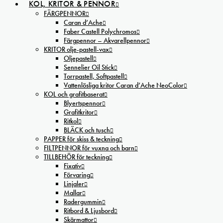
KOL, KRITOR & PENNOR
FÄRGPENNOR
Caran d’Ache
Faber Castell Polychromos
Färgpennor – Akvarellpennor
KRITOR olje-pastell-vax
Oljepastell
Sennelier Oil Stick
Torrpastell, Softpastell
Vattenlösliga kritor Caran d’Ache NeoColor
KOL och grafitbaserat
Blyertspennor
Grafitkritor
Ritkol
BLÄCK och tusch
PAPPER för skiss & teckning
FILTPENNOR för vuxna och barn
TILLBEHÖR för teckning
Fixativ
Förvaring
Linjaler
Mallar
Radergummin
Ritbord & Ljusbord
Skärmattor