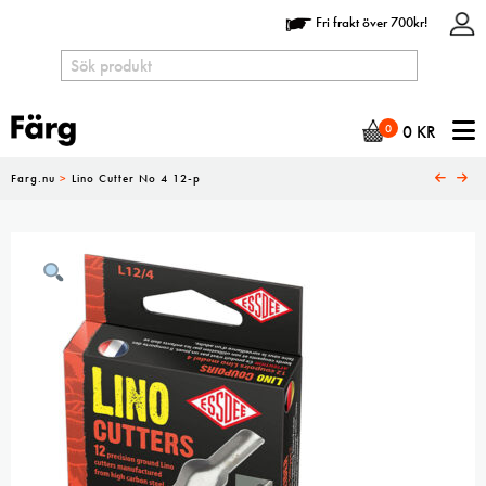
Fri frakt över 700kr!
N
0
0
KR
Farg.nu
>
Lino Cutter No 4 12-p