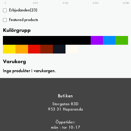
0
3 071
6 143
9 214
12 285
Erbjudanden
(23)
Featured products
Kulörgrupp
Varukorg
Inga produkter i varukorgen.
Butiken
Storgatan 83D
953 31 Haparanda
Öppetider:
mån - tor 10-17