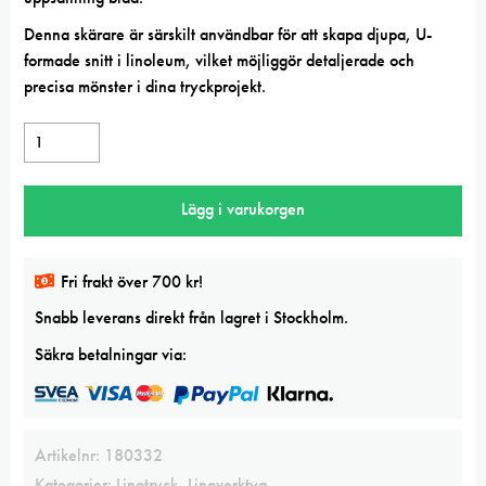
Denna skärare är särskilt användbar för att skapa djupa, U-
formade snitt i linoleum, vilket möjliggör detaljerade och
precisa mönster i dina tryckprojekt.
Lino
Cutter
No
Lägg i varukorgen
4
12-
p
Fri frakt över 700 kr!
mängd
Snabb leverans direkt från lagret i Stockholm.
Säkra betalningar via:
Artikelnr:
180332
Kategorier:
Linotryck
,
Linoverktyg