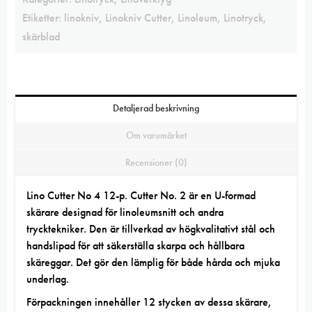
Etiketter:
linokniv
,
Linokniv Cutter
,
Linoleum
,
Linotryck
,
skärblad
Detaljerad beskrivning
Om varumärket
Recensioner (0)
Lino Cutter No 4 12-p. Cutter No. 2 är en U-formad
skärare designad för linoleumsnitt och andra
trycktekniker
. Den är tillverkad av högkvalitativt stål och
handslipad för att säkerställa skarpa och hållbara
skäreggar. Det gör den lämplig för både hårda och mjuka
underlag.
Förpackningen
innehåller 12 stycken av dessa skärare,