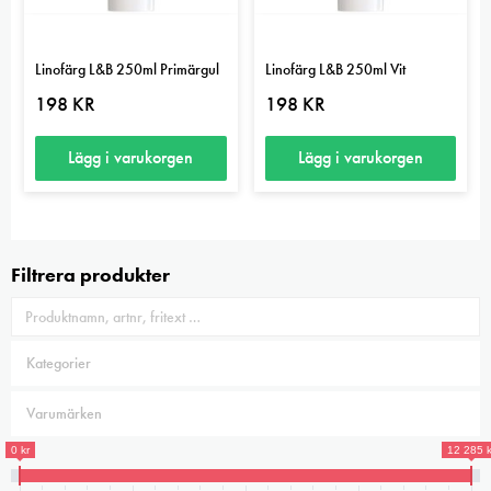
kan
väljas
Linofärg L&B 250ml Primärgul
Linofärg L&B 250ml Vit
på
198
KR
198
KR
produktsidan
Lägg i varukorgen
Lägg i varukorgen
Filtrera produkter
0 kr
12 285 k