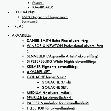
Vässare
FOAMBOARD
FÖR BARN
BARN Ritpapper och färgpennor
Barnsaxar
REA
AKVARELL
DANIEL SMITH Extra Fine akvarellfärg
WINSOR & NEWTON Professional akvarellfärg
SENNELIER L’Aquarelle Artists’ akvarellfärg
St PETERSBURG White Nights akvarellfärg
KREMER Pigmente akvarellfärg
AKVARELLSET
GOUACHE färger & set
GOUACHE 37ml
GOUACHE SET
MEDIUM för akvarellmåleri
PENSLAR för akvarellmåleri
PAPPER & underlag för akvarellmåleri
TILLBEHÖR för akvarellmåleri