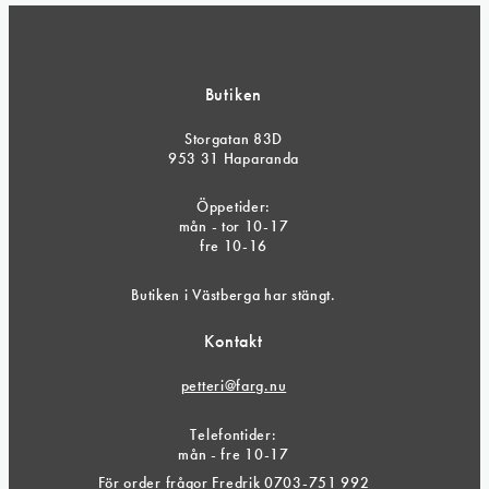
Butiken
Storgatan 83D
953 31 Haparanda
Öppetider:
mån - tor 10-17
fre 10-16
Butiken i Västberga har stängt.
Kontakt
petteri@farg.nu
Telefontider:
mån - fre 10-17
För order frågor Fredrik 0703-751 992