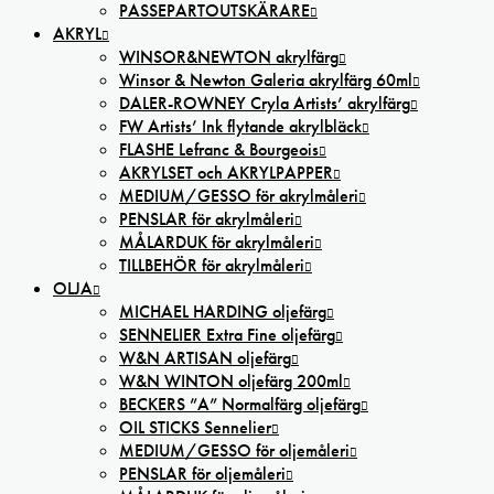
PASSEPARTOUTSKÄRARE
AKRYL
WINSOR&NEWTON akrylfärg
Winsor & Newton Galeria akrylfärg 60ml
DALER-ROWNEY Cryla Artists’ akrylfärg
FW Artists’ Ink flytande akrylbläck
FLASHE Lefranc & Bourgeois
AKRYLSET och AKRYLPAPPER
MEDIUM/GESSO för akrylmåleri
PENSLAR för akrylmåleri
MÅLARDUK för akrylmåleri
TILLBEHÖR för akrylmåleri
OLJA
MICHAEL HARDING oljefärg
SENNELIER Extra Fine oljefärg
W&N ARTISAN oljefärg
W&N WINTON oljefärg 200ml
BECKERS ”A” Normalfärg oljefärg
OIL STICKS Sennelier
MEDIUM/GESSO för oljemåleri
PENSLAR för oljemåleri