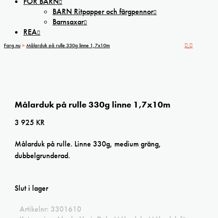
FÖR BARN
BARN Ritpapper och färgpennor
Barnsaxar
REA
Farg.nu
>
Målarduk på rulle 330g linne 1,7x10m
Målarduk på rulle 330g linne 1,7x10m
3 925
KR
Målarduk på rulle. Linne 330g, medium gräng,
dubbelgrunderad.
Slut i lager
Artikelnr:
3301610