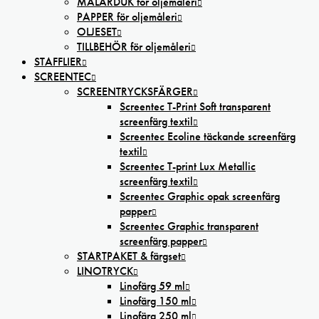
MÅLARDUK för oljemåleri
PAPPER för oljemåleri
OLJESET
TILLBEHÖR för oljemåleri
STAFFLIER
SCREENTEC
SCREENTRYCKSFÄRGER
Screentec T-Print Soft transparent
screenfärg textil
Screentec Ecoline täckande screenfärg
textil
Screentec T-print Lux Metallic
screenfärg textil
Screentec Graphic opak screenfärg
papper
Screentec Graphic transparent
screenfärg papper
STARTPAKET & färgset
LINOTRYCK
Linofärg 59 ml
Linofärg 150 ml
Linofärg 250 ml