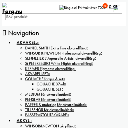
0
0
KR
Fri frakt över 700kr!
Navigation
AKVARELL
DANIEL SMITH Extra Fine akvarellfärg
WINSOR & NEWTON Professional akvarellfärg
SENNELIER L’Aquarelle Artists’ akvarellfärg
St PETERSBURG White Nights akvarellfärg
KREMER Pigmente akvarellfärg
AKVARELLSET
GOUACHE färger & set
GOUACHE 37ml
GOUACHE SET
MEDIUM för akvarellmåleri
PENSLAR för akvarellmåleri
PAPPER & underlag för akvarellmåleri
TILLBEHÖR för akvarellmåleri
PASSEPARTOUTSKÄRARE
AKRYL
WINSOR&NEWTON akrylfärg