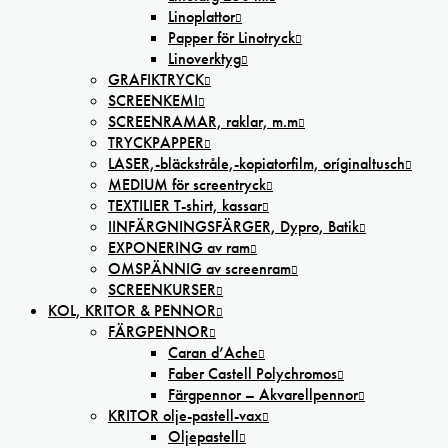
Linoplattor
Papper för Linotryck
Linoverktyg
GRAFIKTRYCK
SCREENKEMI
SCREENRAMAR, raklar, m.m
TRYCKPAPPER
LASER,-bläckstråle,-kopiatorfilm, oríginaltusch
MEDIUM för screentryck
TEXTILIER T-shirt, kassar
IINFÄRGNINGSFÄRGER, Dypro, Batik
EXPONERING av ram
OMSPÄNNIG av screenram
SCREENKURSER
KOL, KRITOR & PENNOR
FÄRGPENNOR
Caran d’Ache
Faber Castell Polychromos
Färgpennor – Akvarellpennor
KRITOR olje-pastell-vax
Oljepastell