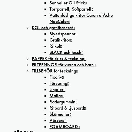
Sennelier Oil Stick
Torrpastell, Softpastell
Vattenlösliga kritor Caran d’Ache
NeoColor
KOL och grafitbaserat
Blyertspennor
Grafitkritor
Ritkol
BLÄCK och tusch
PAPPER för skiss & teckning
FILTPENNOR för vuxna och barn
TILLBEHÖR för teckning
Fixativ
Förvaring
Linjaler
Mallar
Radergummin
Ritbord & Ljusbord
Skärmattor
Vässare
FOAMBOARD