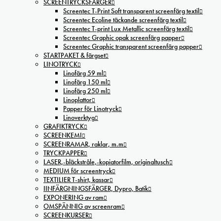
SCREENTRYCKSFÄRGER
Screentec T-Print Soft transparent screenfärg textil
Screentec Ecoline täckande screenfärg textil
Screentec T-print Lux Metallic screenfärg textil
Screentec Graphic opak screenfärg papper
Screentec Graphic transparent screenfärg papper
STARTPAKET & färgset
LINOTRYCK
Linofärg 59 ml
Linofärg 150 ml
Linofärg 250 ml
Linoplattor
Papper för Linotryck
Linoverktyg
GRAFIKTRYCK
SCREENKEMI
SCREENRAMAR, raklar, m.m
TRYCKPAPPER
LASER,-bläckstråle,-kopiatorfilm, oríginaltusch
MEDIUM för screentryck
TEXTILIER T-shirt, kassar
IINFÄRGNINGSFÄRGER, Dypro, Batik
EXPONERING av ram
OMSPÄNNIG av screenram
SCREENKURSER