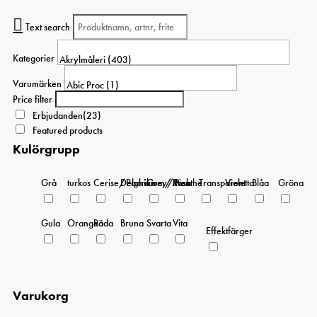
Text search
Kategorier
Varumärken
Price filter
Erbjudanden
(23)
Featured products
Kulörgrupp
Grå
turkos
Cerise/Paprika
Delphinium/Menthe
Grey/Pink
Rosa
Transparent
Violetta
Blåa
Gröna
Gula
Orangea
Röda
Bruna
Svarta
Vita
Effektfärger
Varukorg