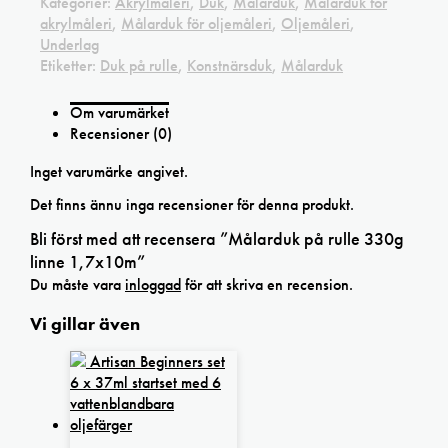
Kategorier:
Akrylmåleri
,
Duk
,
Målarduk
,
Målarduk för
akrylmåleri
,
Målarduk för oljemåleri
,
Oljemåleri
,
Underlag
Etiketter:
Duk på rulle
,
Konstnärsduk
,
Målarduk
Om varumärket
Recensioner (0)
Inget varumärke angivet.
Det finns ännu inga recensioner för denna produkt.
Bli först med att recensera ”Målarduk på rulle 330g
linne 1,7x10m”
Du måste vara
inloggad
för att skriva en recension.
Vi gillar även