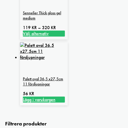
Sennelier Thick gloss gel
medium
Prisintervall:
119
KR
–
320
KR
119 kr
Välj alternativ
Den
till
här
320 kr
produkten
har
flera
varianter.
De
Palett oval 36,5 x27,5cm
olika
11 fördjupningar
alternativen
kan
56
KR
väljas
Lägg i varukorgen
på
produktsidan
Filtrera produkter