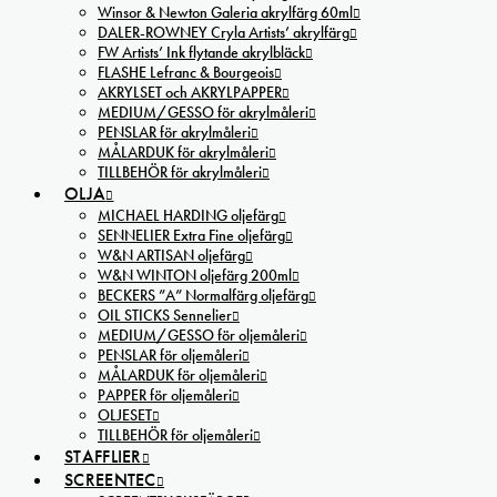
Winsor & Newton Galeria akrylfärg 60ml
DALER-ROWNEY Cryla Artists’ akrylfärg
FW Artists’ Ink flytande akrylbläck
FLASHE Lefranc & Bourgeois
AKRYLSET och AKRYLPAPPER
MEDIUM/GESSO för akrylmåleri
PENSLAR för akrylmåleri
MÅLARDUK för akrylmåleri
TILLBEHÖR för akrylmåleri
OLJA
MICHAEL HARDING oljefärg
SENNELIER Extra Fine oljefärg
W&N ARTISAN oljefärg
W&N WINTON oljefärg 200ml
BECKERS ”A” Normalfärg oljefärg
OIL STICKS Sennelier
MEDIUM/GESSO för oljemåleri
PENSLAR för oljemåleri
MÅLARDUK för oljemåleri
PAPPER för oljemåleri
OLJESET
TILLBEHÖR för oljemåleri
STAFFLIER
SCREENTEC