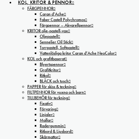
KOL, KRITOR & PENNOR
FÄRGPENNOR
Caran d’Ache
Faber Castell Polychromos
Färgpennor – Akvarellpennor
KRITOR olje-pastell-vax
Oljepastell
Sennelier Oil Stick
Torrpastell, Softpastell
Vattenlösliga kritor Caran d’Ache NeoColor
KOL och grafitbaserat
Blyertspennor
Grafitkritor
Ritkol
BLÄCK och tusch
PAPPER för skiss & teckning
FILTPENNOR för vuxna och barn
TILLBEHÖR för teckning
Fixativ
Förvaring
Linjaler
Mallar
Radergummin
Ritbord & Ljusbord
Skärmattor