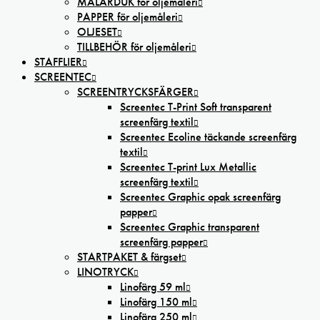
MÅLARDUK för oljemåleri
PAPPER för oljemåleri
OLJESET
TILLBEHÖR för oljemåleri
STAFFLIER
SCREENTEC
SCREENTRYCKSFÄRGER
Screentec T-Print Soft transparent
screenfärg textil
Screentec Ecoline täckande screenfärg
textil
Screentec T-print Lux Metallic
screenfärg textil
Screentec Graphic opak screenfärg
papper
Screentec Graphic transparent
screenfärg papper
STARTPAKET & färgset
LINOTRYCK
Linofärg 59 ml
Linofärg 150 ml
Linofärg 250 ml