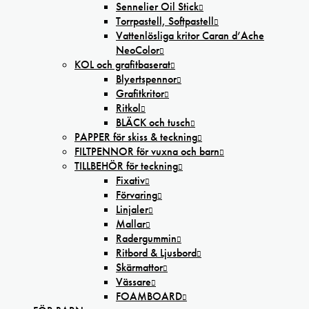
Sennelier Oil Stick
Torrpastell, Softpastell
Vattenlösliga kritor Caran d’Ache
NeoColor
KOL och grafitbaserat
Blyertspennor
Grafitkritor
Ritkol
BLÄCK och tusch
PAPPER för skiss & teckning
FILTPENNOR för vuxna och barn
TILLBEHÖR för teckning
Fixativ
Förvaring
Linjaler
Mallar
Radergummin
Ritbord & Ljusbord
Skärmattor
Vässare
FOAMBOARD