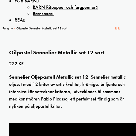
FÖR BARN
BARN Ritpapper och färgpennor
Barnsaxar
REA
Farg.nu
>
Oilpastel Sennelier Metallic set 12 sort
Oilpastel Sennelier Metallic set 12 sort
272
KR
Sennelier Oljepastell Metallic set 12
. Sennelier metallic
oljeset med 12 kritor av artistkvalitet, krämiga, briljanta och
intensiva kännetecknar kritorna, utvecklades tillsammans
med konstnären Pablo Picasso, ett perfekt set för dig som är
nyfiken på oljepastellkritor.