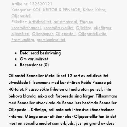
Artikelnr:
132520121
Kategorier:
KOL, KRITOR & PENNOR
,
Kritor
,
Kritor
,
Oljepastell
Etiketter:
Artistkvalitet
,
artistmaterial
,
Färg.nu
konstnärshandel
,
konstnärskvalitet
,
Oljefärg
,
oljefärger
,
oljemåleri
,
Oljepapper
,
Oljepastell
,
Oljepastellkrita
,
Premiumfärg
,
premiumkvalitet
Detaljerad beskrivning
Om varumärket
Recensioner (0)
Oilpastel Sennelier Metallic set 12 sort av artistkvalitet
utvecklade tillsammans med konstnären Pablo Picasso på
40-talet. Picasso sökte friheten att måla utan pensel, inte
behöva blanda, mixa och förbereda sina färger. Tillsammans
med Sennelier utvecklade de Senneliers berömda Sennelier
Oljepastell. Krämiga, briljanta och intensiva kännetecknar
kritorna. Många anser att Sennelier Oljepastellkritan är det
mest universella mediet som erbjuds, just på grund av dess