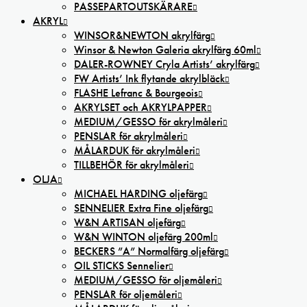
PASSEPARTOUTSKÄRARE
AKRYL
WINSOR&NEWTON akrylfärg
Winsor & Newton Galeria akrylfärg 60ml
DALER-ROWNEY Cryla Artists’ akrylfärg
FW Artists’ Ink flytande akrylbläck
FLASHE Lefranc & Bourgeois
AKRYLSET och AKRYLPAPPER
MEDIUM/GESSO för akrylmåleri
PENSLAR för akrylmåleri
MÅLARDUK för akrylmåleri
TILLBEHÖR för akrylmåleri
OLJA
MICHAEL HARDING oljefärg
SENNELIER Extra Fine oljefärg
W&N ARTISAN oljefärg
W&N WINTON oljefärg 200ml
BECKERS ”A” Normalfärg oljefärg
OIL STICKS Sennelier
MEDIUM/GESSO för oljemåleri
PENSLAR för oljemåleri