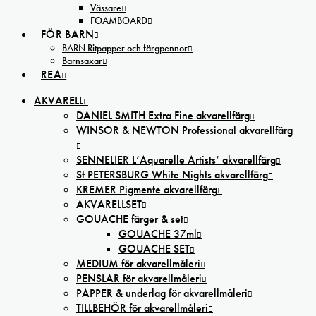
Vässare
FOAMBOARD
FÖR BARN
BARN Ritpapper och färgpennor
Barnsaxar
REA
AKVARELL
DANIEL SMITH Extra Fine akvarellfärg
WINSOR & NEWTON Professional akvarellfärg
SENNELIER L’Aquarelle Artists’ akvarellfärg
St PETERSBURG White Nights akvarellfärg
KREMER Pigmente akvarellfärg
AKVARELLSET
GOUACHE färger & set
GOUACHE 37ml
GOUACHE SET
MEDIUM för akvarellmåleri
PENSLAR för akvarellmåleri
PAPPER & underlag för akvarellmåleri
TILLBEHÖR för akvarellmåleri