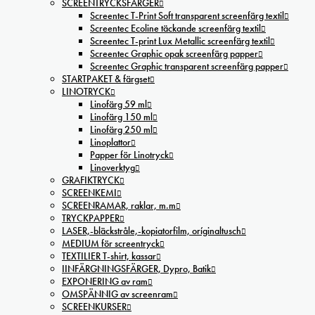
SCREENTRYCKSFÄRGER
Screentec T-Print Soft transparent screenfärg textil
Screentec Ecoline täckande screenfärg textil
Screentec T-print Lux Metallic screenfärg textil
Screentec Graphic opak screenfärg papper
Screentec Graphic transparent screenfärg papper
STARTPAKET & färgset
LINOTRYCK
Linofärg 59 ml
Linofärg 150 ml
Linofärg 250 ml
Linoplattor
Papper för Linotryck
Linoverktyg
GRAFIKTRYCK
SCREENKEMI
SCREENRAMAR, raklar, m.m
TRYCKPAPPER
LASER,-bläckstråle,-kopiatorfilm, oríginaltusch
MEDIUM för screentryck
TEXTILIER T-shirt, kassar
IINFÄRGNINGSFÄRGER, Dypro, Batik
EXPONERING av ram
OMSPÄNNIG av screenram
SCREENKURSER