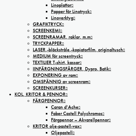
Linoplattor
Papper för Linotryck
Linoverktyg
GRAFIKTRYCK
SCREENKEMI
SCREENRAMAR, raklar, m.m
TRYCKPAPPER
LASER,-bläckstråle,-kopiatorfilm, oríginaltusch
MEDIUM för screentryck
TEXTILIER T-shirt, kassar
IINFÄRGNINGSFÄRGER, Dypro, Batik
EXPONERING av ram
OMSPÄNNIG av screenram
SCREENKURSER
KOL, KRITOR & PENNOR
FÄRGPENNOR
Caran d’Ache
Faber Castell Polychromos
Färgpennor – Akvarellpennor
KRITOR olje-pastell-vax
Oljepastell