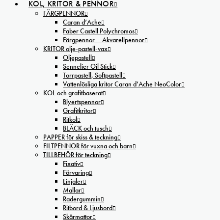
KOL, KRITOR & PENNOR
FÄRGPENNOR
Caran d’Ache
Faber Castell Polychromos
Färgpennor – Akvarellpennor
KRITOR olje-pastell-vax
Oljepastell
Sennelier Oil Stick
Torrpastell, Softpastell
Vattenlösliga kritor Caran d’Ache NeoColor
KOL och grafitbaserat
Blyertspennor
Grafitkritor
Ritkol
BLÄCK och tusch
PAPPER för skiss & teckning
FILTPENNOR för vuxna och barn
TILLBEHÖR för teckning
Fixativ
Förvaring
Linjaler
Mallar
Radergummin
Ritbord & Ljusbord
Skärmattor