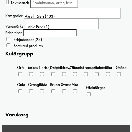
Text search
Kategorier
Varumärken
Price filter
Erbjudanden
(23)
Featured products
Kulörgrupp
Grå
turkos
Cerise/Paprika
Delphinium/Menthe
Grey/Pink
Rosa
Transparent
Violetta
Blåa
Gröna
Gula
Orangea
Röda
Bruna
Svarta
Vita
Effektfärger
Varukorg