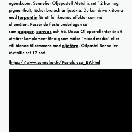
egenskaper. Sennelier Oljepastell Metallic set 12 har hög
pigmenthalt, täcker bra och är ljusäkta. Du kan driva kritorna
med
terpentin
för att få liknande effekter som vid
oljemåleri. Passar de flesta underlagen så
som
papper
,
canvas
och trä. Dessa Oljepastellkritor är ett
utmärkt komplement för dig som målar ”mixed media” eller
vill blanda tillsammans med
oljefärg
. Oilpastel Sennelier
Metallic set 12 sort
l
https://www.sennelier.fr/Pastels-ecu_89.html