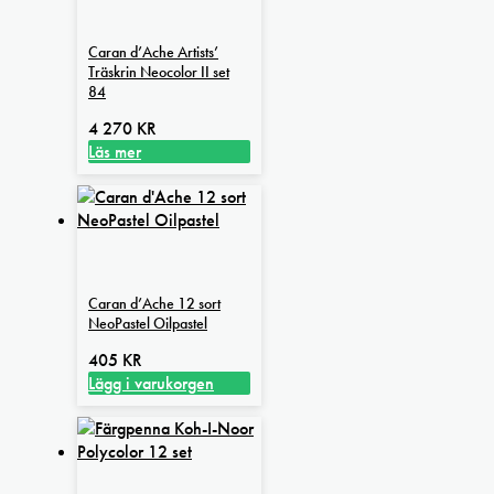
Caran d’Ache Artists’
Träskrin Neocolor II set
84
4 270
KR
Läs mer
Caran d’Ache 12 sort
NeoPastel Oilpastel
405
KR
Lägg i varukorgen