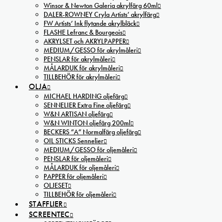
Winsor & Newton Galeria akrylfärg 60ml
DALER-ROWNEY Cryla Artists’ akrylfärg
FW Artists’ Ink flytande akrylbläck
FLASHE Lefranc & Bourgeois
AKRYLSET och AKRYLPAPPER
MEDIUM/GESSO för akrylmåleri
PENSLAR för akrylmåleri
MÅLARDUK för akrylmåleri
TILLBEHÖR för akrylmåleri
OLJA
MICHAEL HARDING oljefärg
SENNELIER Extra Fine oljefärg
W&N ARTISAN oljefärg
W&N WINTON oljefärg 200ml
BECKERS ”A” Normalfärg oljefärg
OIL STICKS Sennelier
MEDIUM/GESSO för oljemåleri
PENSLAR för oljemåleri
MÅLARDUK för oljemåleri
PAPPER för oljemåleri
OLJESET
TILLBEHÖR för oljemåleri
STAFFLIER
SCREENTEC