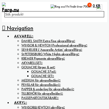
0
0
KR
Fri frakt över 700kr!
Navigation
AKVARELL
DANIEL SMITH Extra Fine akvarellfärg
WINSOR & NEWTON Professional akvarellfärg
SENNELIER L’Aquarelle Artists’ akvarellfärg
St PETERSBURG White Nights akvarellfärg
KREMER Pigmente akvarellfärg
AKVARELLSET
GOUACHE färger & set
GOUACHE 37ml
GOUACHE SET
MEDIUM för akvarellmåleri
PENSLAR för akvarellmåleri
PAPPER & underlag för akvarellmåleri
TILLBEHÖR för akvarellmåleri
PASSEPARTOUTSKÄRARE
AKRYL
WINSOR&NEWTON akrylfärg