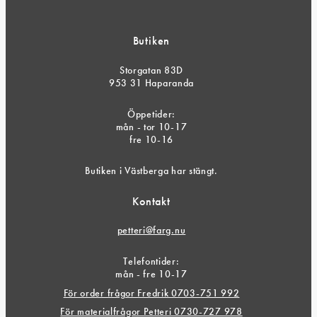
Butiken
Storgatan 83D
953 31 Haparanda
Öppetider:
mån - tor 10-17
fre 10-16
Butiken i Västberga har stängt.
Kontakt
petteri@farg.nu
Telefontider:
mån - fre 10-17
För order frågor Fredrik 0703-751 992
För materialfrågor Petteri 0730-727 978