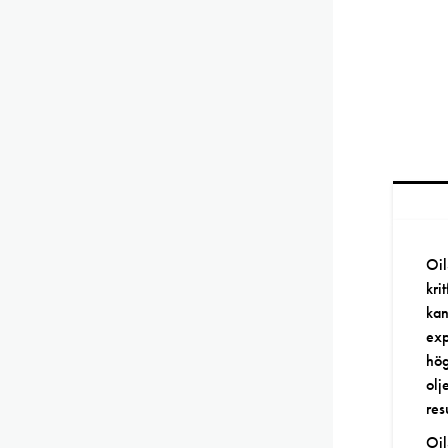
Oil
kri
kan
exp
hög
olj
res
Oil