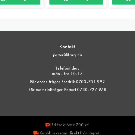
Kontakt
petteri@farg.nu
Telefontider:
mån - fre 10-17
För order frågor Fredrik 0703-751 992
För materialfrågor Petteri 0730-727 978
Fri frakt över 700 kr!
Snabb leverans direkt från lagret .