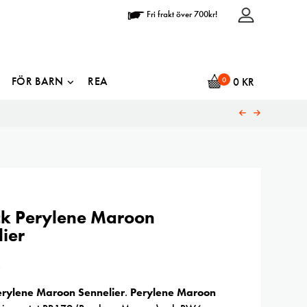
Fri frakt över 700kr!
FÖR BARN
REA
0
0
KR
ick Perylene Maroon
ier
R
Perylene Maroon Sennelier
.
Perylene Maroon