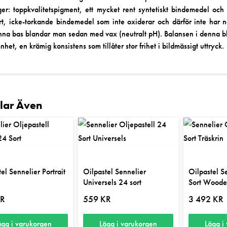
ger: toppkvalitetspigment, ett mycket rent syntetiskt bindemedel oc
rt, icke-torkande bindemedel som inte oxiderar och därför inte har n
na bas blandar man sedan med vax (neutralt pH). Balansen i denna bla
nhet, en krämig konsistens som tillåter stor frihet i bildmässigt uttryck.
llar Även
el Sennelier Portrait
Oilpastel Sennelier
Oilpastel S
t
Universels 24 sort
Sort Wood
R
559
KR
3 492
KR
ägg i varukorgen
Lägg i varukorgen
Lägg i