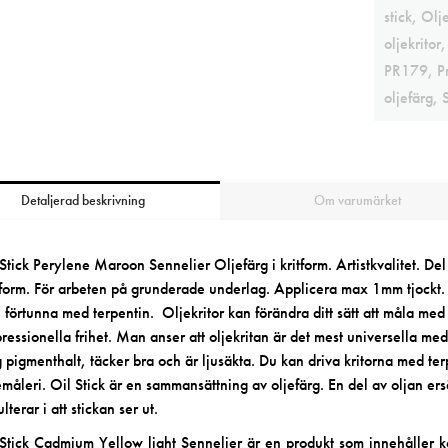
stick
,
Olje
oljekritor
PR179
,
P
oljefärg
,
Detaljerad beskrivning
Om varumärket
Stick Perylene Maroon Sennelier Oljefärg i kritform.
Artistkvalitet
. Del
tform. För arbeten på grunderade underlag. Applicera max 1mm tjockt
 förtunna med terpentin. Oljekritor kan förändra ditt sätt att måla med
ressionella frihet. Man anser att oljekritan är det mest universella m
 pigmenthalt, täcker bra och är ljusäkta. Du kan driva kritorna med terp
emåleri.
Oil Stick
är en sammansättning av oljefärg. En del av oljan ers
ulterar i att stickan ser ut.
Stick Cadmium Yellow light Sennelier är en produkt som innehåller 