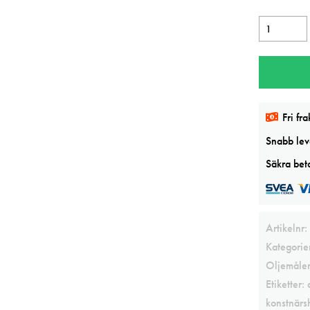
OilStick
Perylene
Maroon
Sennelier
mängd
Fri fra
Snabb leve
Säkra beta
Artikelnr:
Kategorie
Oljemåler
Etiketter:
konstnärs