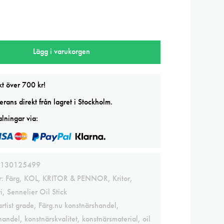
Lägg i varukorgen
kt över 700 kr!
rans direkt från lagret i Stockholm.
lningar via:
130125499
r:
Färg
,
KOL, KRITOR & PENNOR
,
Kritor
,
i
,
Sennelier Oil Stick
artist grade
,
Färg.nu konstnärshandel
,
handel
,
konstnärskvalitet
,
konstnärsmaterial
,
oil