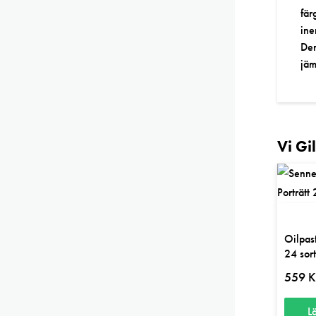
fär
ine
Den
jäm
Vi Gi
Oilpast
24 sor
559
K
L