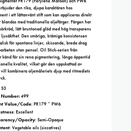
 pigmentet PR179 (Perylene Maroon) och PW6
 erbjuder den rika, djupa karaktären hos
nt i ett lättanvänt stift som kan appliceras direkt
r blandas med traditionella oljefärger. Färgen har
örkröd, lätt bruntonad glöd med hög transparens
 ljusäkthet. Den smöriga, krämiga konsistensen
alisk för spontana linjer, skissande, breda drag
arbeten utan pensel. Oil Stick-serien från
r känd för sin rena pigmentering, långa öppentid
ionella kvalitet, vilket gör den uppskattad av
vill kombinera oljemåleriets djup med ritmediets
yck.
: S3
r Number:
499
nt Value/Code
: PR179 * PW6
astness
: Excellent
parency/Opacity
: Semi-Opaque
ntent
: Vegetable oils (siccatives)