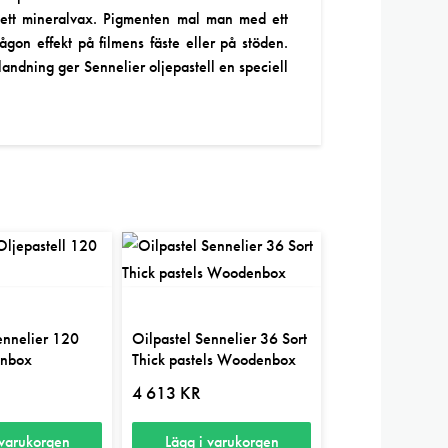
h ett mineralvax. Pigmenten mal man med ett
ågon effekt på filmens fäste eller på stöden.
ndning ger Sennelier oljepastell en speciell
ennelier 120
Oilpastel Sennelier 36 Sort
enbox
Thick pastels Woodenbox
4 613
KR
 varukorgen
Lägg i varukorgen