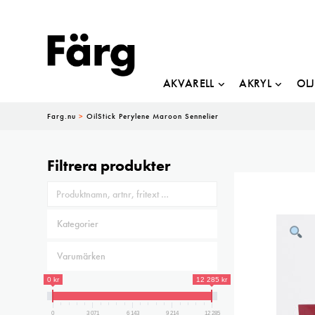
AKVARELL
AKRYL
OL
Farg.nu
>
OilStick Perylene Maroon Sennelier
Filtrera produkter
0 kr
12 285 kr
0
3 071
6 143
9 214
12 285