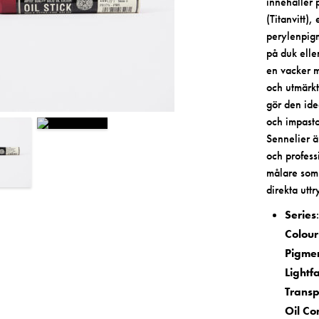
innehåller
(Titanvitt),
perylenpigme
på duk elle
en vacker m
och utmärkt
gör den ide
och impasto
Sennelier ä
och profess
målare som 
direkta uttr
Series
Colou
Pigme
Lightf
Trans
Oil Co