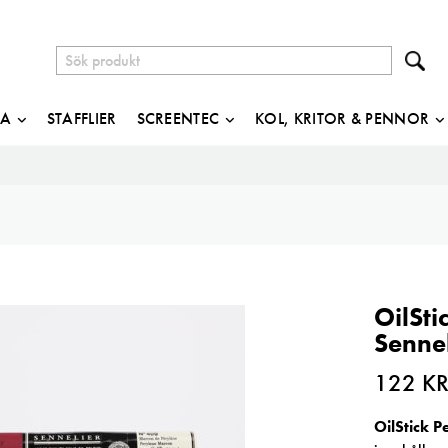
JA
STAFFLIER
SCREENTEC
KOL, KRITOR & PENNOR
OilSt
Sennel
122
K
OilStick 