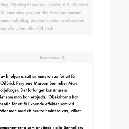
färg
,
Oljefärg Sennelier
,
oljefärg stift
,
Oljekrita
,
,
Oljemålning
,
perylen röd
,
Perylene maroon
,
remium oljefärg
,
premiumkvalitet
,
professionell
Sennelier
,
Sennelier Oil Stick
Recensioner (0)
 av linoljan ersatt av mineralvax för att få
. OilStick Perylene Maroon Sennelier Man
 oljefärger. Det förlänger konstnärens
ediet som man kan erbjuda. Oljekritorna har
entin för att få liknande effekter som vid
ätter man med ett neutralt mineralvax, vilket
komponenterna som används i alla Senneliers