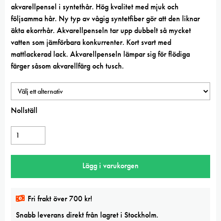
akvarellpensel i syntethår. Hög kvalitet med mjuk och
följsamma hår. Ny typ av vågig syntetfiber gör att den liknar
äkta ekorrhår. Akvarellpenseln tar upp dubbelt så mycket
vatten som jämförbara konkurrenter. Kort svart med
mattlackerad lack. Akvarellpenseln lämpar sig för flödiga
färger såsom akvarellfärg och tusch.
Nollställ
Raphael
845
SoftAqua
Lägg i varukorgen
synthetic
Round
mängd
Fri frakt över 700 kr!
Snabb leverans direkt från lagret i Stockholm.