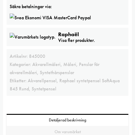
Säkra betalningar via:
Raphaël
Visa fler produkter.
Artikelnr:
845000
Kategorier:
Akvarellmåleri
,
Måleri
,
Penslar för
akvarellmåleri
,
Syntethårspenslar
Etiketter:
Akvarellpensel
,
Raphael syntetpensel SoftAqua
845 Rund
,
Syntetpensel
Detaljerad beskrivning
Om varumärket