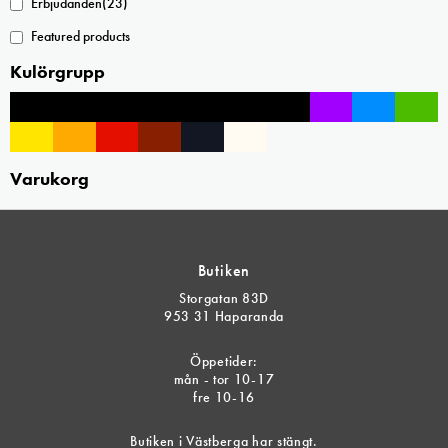
Erbjudanden
(23)
produktsidan
Featured products
Kulörgrupp
Varukorg
Butiken
Storgatan 83D
953 31 Haparanda
Öppetider:
mån - tor 10-17
fre 10-16
Butiken i Västberga har stängt.