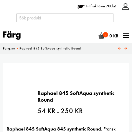
Fri frakt över 700kr!
N
0
0
KR
Farg.nu
>
Raphael 845 SoftAqua synthetic Round
Raphael 845 SoftAqua synthetic
Round
54
KR
250
KR
Prisintervall:
–
54 kr
till
250 kr
Raphael 845 SoftAqua 845 synthetic Round
. Fransk