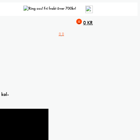
Fri frakt över 700kr!
0
0
KR
 kol-