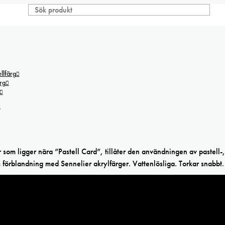
lfärg
rg
s
som ligger nära ”Pastell Card”, tillåter den användningen av pastell-,
 förblandning med Sennelier akrylfärger. Vattenlösliga. Torkar snabbt.