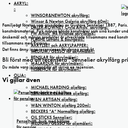
AKRYL
WINSOR&NEWTON akrylfärg
Winsor & Newton Galeria akrylfärg 60ml
Familjeägt företag som grundades av Gustave Sennelier 1887, Paris. 
DALER-ROWNEY Cryla Artists’ akrylfärg
konstnärsmaterial. Fick många kända konstnärer som sina kunder under
FW Artists’ Ink flytande akrylbläck
önskemål och många produkter är utvecklade tillsammans med konstnä
FLASHE Lefranc & Bourgeois
tillsammans med Picasso.
AKRYLSET och AKRYLPAPPER
Det finns ännu inga recensioner för denna produkt.
MEDIUM/GESSO för akrylmåleri
PENSLAR för akrylmåleri
Bli först med att recensera ”Sennelier akrylfärg pr
MÅLARDUK för akrylmåleri
Du måste vara
inloggad
för att skriva en recension.
TILLBEHÖR för akrylmåleri
OLJA
Vi gillar även
MICHAEL HARDING oljefärg
SENNELIER Extra Fine oljefärg
W&N ARTISAN oljefärg
W&N WINTON oljefärg 200ml
BECKERS ”A” Normalfärg oljefärg
OIL STICKS Sennelier
Penseltvätt, burk med hållare
MEDIUM/GESSO för oljemåleri
för penslar