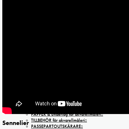
FÖR BARN
BARN Ritpapper och färgpennor
Barnsaxar
REA
AKVARELL
DANIEL SMITH Extra Fine akvarellfärg
WINSOR & NEWTON Professional akvarellfärg
SENNELIER L’Aquarelle Artists’ akvarellfärg
St PETERSBURG White Nights akvarellfärg
KREMER Pigmente akvarellfärg
AKVARELLSET
GOUACHE färger & set
GOUACHE 37ml
GOUACHE SET
MEDIUM för akvarellmåleri
PENSLAR för akvarellmåleri
PAPPER & underlag för akvarellmåleri
TILLBEHÖR för akvarellmåleri
Sennelier
PASSEPARTOUTSKÄRARE