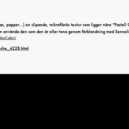
as, papper…) en slipande, mikrofibrös textur som ligger nära ”Pastell 
u kan använda den som den är eller tona genom förblandning med Sennel
 NeoColor
fiche_4228.html