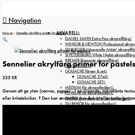
Navigation
AKVARELL
Farg.nu
>
Sennelier akrylfärg primer for pastels
DANIEL SMITH Extra Fine akvarellfärg
WINSOR & NEWTON Professional akvarel
SENNELIER L’Aquarelle Artists’ akvarellfä
St PETERSBURG White Nights akvarellfärg
KREMER Pigmente akvarellfärg
Sennelier akrylfärg primer for pastel
AKVARELLSET
GOUACHE färger & set
GOUACHE 37ml
335
KR
GOUACHE SET
MEDIUM för akvarellmåleri
Genom att ge ytan (canvas, papper…) en slipande, mikrofibrös textur 
PENSLAR för akvarellmåleri
eller kritatekniker. ? Den kan användas som den är eller tonas genom
PAPPER & underlag för akvarellmåleri
TILLBEHÖR för akvarellmåleri
PASSEPARTOUTSKÄRARE
AKRYL
WINSOR&NEWTON akrylfärg
Winsor & Newton Galeria akrylfärg 60ml
DALER-ROWNEY Cryla Artists’ akrylfärg