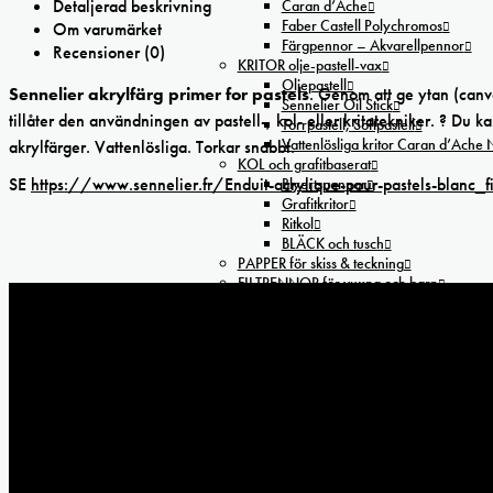
Detaljerad beskrivning
Caran d’Ache
Faber Castell Polychromos
Om varumärket
Färgpennor – Akvarellpennor
Recensioner (0)
KRITOR olje-pastell-vax
Oljepastell
Sennelier akrylfärg primer for pastels
. Genom att ge ytan (canv
Sennelier Oil Stick
tillåter den användningen av pastell-, kol- eller kritatekniker. ? D
Torrpastell, Softpastell
Vattenlösliga kritor Caran d’Ache
akrylfärger. Vattenlösliga. Torkar snabbt.
KOL och grafitbaserat
SE
https://www.sennelier.fr/Enduit-acrylique-pour-pastels-blanc_
Blyertspennor
Grafitkritor
Ritkol
BLÄCK och tusch
PAPPER för skiss & teckning
FILTPENNOR för vuxna och barn
TILLBEHÖR för teckning
Fixativ
Förvaring
Linjaler
Mallar
Radergummin
Ritbord & Ljusbord
Skärmattor
Vässare
FOAMBOARD