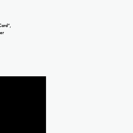
Card”,
ier