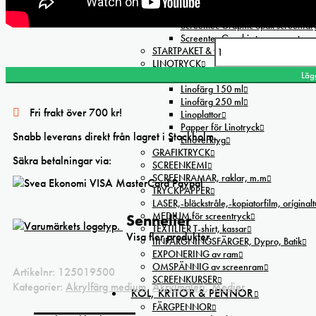
Screentec Ecoline täckande screenf
Screentec T-print Lux Metallic scree
Screentec Graphic opak screenfär
Screentec Graphic transparent sc
STARTPAKET & färgset
Sennelier akrylfärg primer for pastels mängd
LINOTRYCK
Läg
Linofärg 59 ml
Linofärg 150 ml
Linofärg 250 ml
Fri frakt över 700 kr!
Linoplattor
Papper för Linotryck
Snabb leverans direkt från lagret i Stockholm.
Linoverktyg
GRAFIKTRYCK
Säkra betalningar via:
SCREENKEMI
SCREENRAMAR, raklar, m.m
TRYCKPAPPER
LASER,-bläckstråle,-kopiatorfilm, oríginal
MEDIUM för screentryck
Sennelier
TEXTILIER T-shirt, kassar
Visa fler produkter.
IINFÄRGNINGSFÄRGER, Dypro, Batik
EXPONERING av ram
OMSPÄNNIG av screenram
Artikelnr:
125019500
SCREENKURSER
Kategorier:
Akrylfärg medium
,
Akrylmåleri
,
Medier
KOL, KRITOR & PENNOR
FÄRGPENNOR