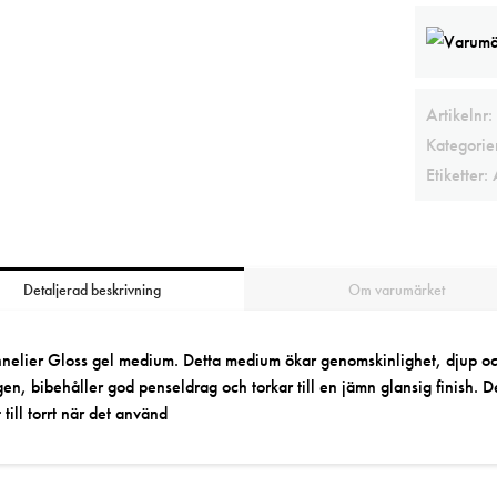
Artikelnr:
Kategorie
Etiketter:
Detaljerad beskrivning
Om varumärket
nelier Gloss gel medium. Detta medium ökar genomskinlighet, djup och
gen, bibehåller god penseldrag och torkar till en jämn glansig finish. D
t till torrt när det använd