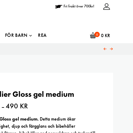
Fri frakt över 700kr!
FÖR BARN
REA
0
0
KR
lier Gloss gel medium
R
490
KR
Prisintervall:
–
180 kr
till
490 kr
 Gloss gel medium.
Detta medium ökar
ghet, djup och färgglans och bibehåller