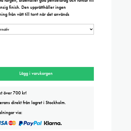
på färgen, bibehåller god penseldrag och torkar till
nsig finish. Den upprätthåller ingen
ning från vått till torrt när det används
Lägg i varukorgen
kt över 700 kr!
rans direkt från lagret i Stockholm.
lningar via: