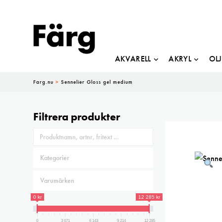
AKVARELL
AKRYL
OL
Farg.nu
>
Sennelier Gloss gel medium
Filtrera produkter
0 kr
12 285 kr
0
3 071
6 143
9 214
12 285