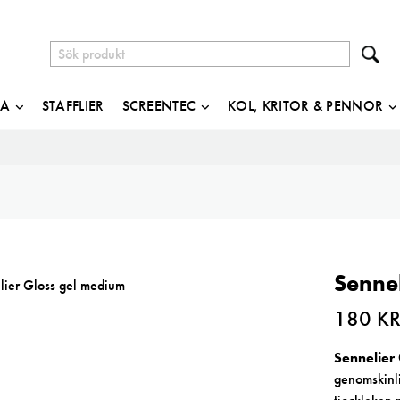
JA
STAFFLIER
SCREENTEC
KOL, KRITOR & PENNOR
Senne
180
K
Sennelier
genomskinli