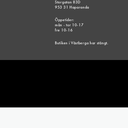
Storgatan 83D
De
953 31 Haparanda
olika
alterna
Öppetider:
mån - tor 10-17
kan
fre 10-16
väljas
på
Butiken i Västberga har stängt.
produk