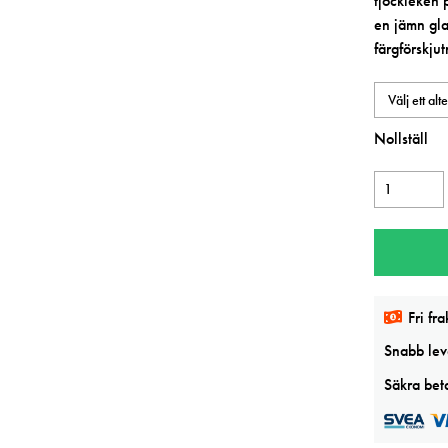
tjockleken 
en jämn gla
färgförskjut
Nollställ
Sennelier
Gloss
gel
medium
mängd
Fri fra
Snabb leve
Säkra beta