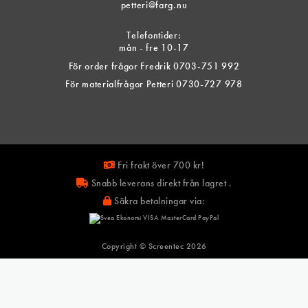
petteri@farg.nu
De
olika
Telefontider:
tiven
alternativen
mån - fre 10-17
kan
För order frågor Fredrik 0703-751 992
väljas
För materialfrågor Petteri 0730-727 978
på
tsidan
produktsida
Fri frakt över 700 kr!
Snabb leverans direkt från lagret .
Säkra betalningar via:
Copyright © Screentec
2026