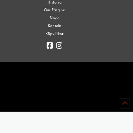
Historia
alternativen
Om Färg.se
kan
Blogg
väljas
Kontakt
på
Köpvillkor
produktsidan
n