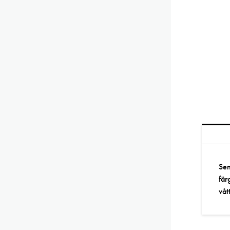
Sen
fär
våt