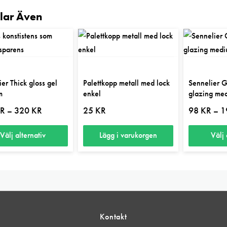
llar Även
er Thick gloss gel
Palettkopp metall med lock
Sennelier G
m
enkel
glazing me
Prisintervall:
R
320
KR
25
KR
98
KR
1
–
–
119 kr
till
320 kr
Välj alternativ
Lägg i varukorgen
Välj 
Den
här
ten
produkten
har
flera
Kontakt
er.
varianter.