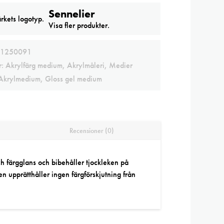
Sennelier
Visa fler produkter.
1250091
r:
Akrylfärg medium
,
Akrylmåleri
,
Medier
Akrylmedium
,
Gloss gel medium
Recensioner (0)
 färgglans och bibehåller tjockleken på
en upprätthåller ingen färgförskjutning från