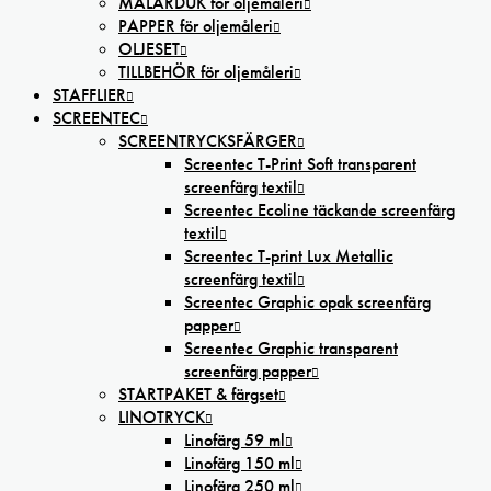
MÅLARDUK för oljemåleri
PAPPER för oljemåleri
OLJESET
TILLBEHÖR för oljemåleri
STAFFLIER
SCREENTEC
SCREENTRYCKSFÄRGER
Screentec T-Print Soft transparent
screenfärg textil
Screentec Ecoline täckande screenfärg
textil
Screentec T-print Lux Metallic
screenfärg textil
Screentec Graphic opak screenfärg
papper
Screentec Graphic transparent
screenfärg papper
STARTPAKET & färgset
LINOTRYCK
Linofärg 59 ml
Linofärg 150 ml
Linofärg 250 ml