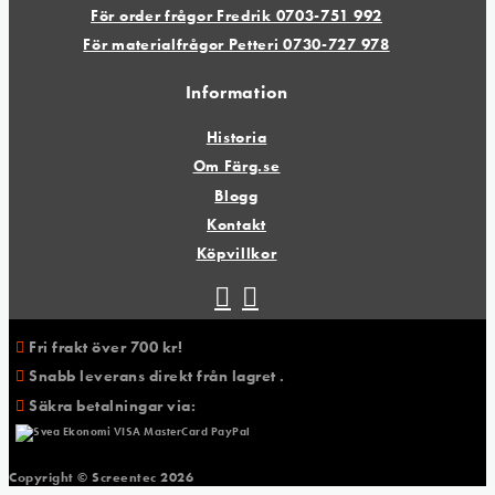
För order frågor Fredrik 0703-751 992
För materialfrågor Petteri 0730-727 978
Information
Historia
Om Färg.se
Blogg
Kontakt
Köpvillkor
Fri frakt över 700 kr!
Snabb leverans direkt från lagret .
Säkra betalningar via:
Copyright © Screentec
2026