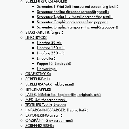
SCREENTRYCKSFÄRGER
Screentec T-Print Soft transparent screenfärg textil
Screentec Ecoline täckande screenfärg textil
Screentec T-print Lux Metallic screenfärg textil
Screentec Graphic opak screenfärg papper
Screentec Graphic transparent screenfärg papper
STARTPAKET & färgset
LINOTRYCK
Linofärg 59 ml
Linofärg 150 ml
Linofärg 250 ml
Linoplattor
Papper för Linotryck
Linoverktyg
GRAFIKTRYCK
SCREENKEMI
SCREENRAMAR, raklar, m.m
TRYCKPAPPER
LASER,-bläckstråle,-kopiatorfilm, oríginaltusch
MEDIUM för screentryck
TEXTILIER T-shirt, kassar
IINFÄRGNINGSFÄRGER, Dypro, Batik
EXPONERING av ram
OMSPÄNNIG av screenram
SCREENKURSER