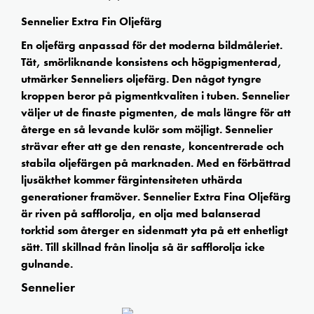
Sennelier Extra Fin Oljefärg
En oljefärg anpassad för det moderna bildmåleriet.
Tät, smörliknande konsistens och högpigmenterad,
utmärker Senneliers oljefärg. Den något tyngre
kroppen beror på pigmentkvaliten i tuben. Sennelier
väljer ut de finaste pigmenten, de mals längre för att
återge en så levande kulör som möjligt. Sennelier
strävar efter att ge den renaste, koncentrerade och
stabila oljefärgen på marknaden. Med en förbättrad
ljusäkthet kommer färgintensiteten uthärda
generationer framöver. Sennelier Extra Fina Oljefärg
är riven på safflorolja, en olja med balanserad
torktid som återger en sidenmatt yta på ett enhetligt
sätt. Till skillnad från linolja så är safflorolja icke
gulnande.
Sennelier