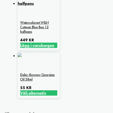
Watercolorset W&N
Cotman Blue Box 12
halfpans
449
KR
Lägg i varukorgen
Daler-Rowney Georgian
Oil 38ml
55
KR
Välj alternativ
Den
här
produkten