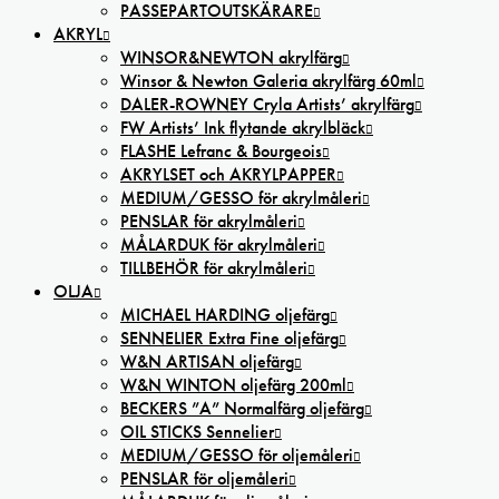
PASSEPARTOUTSKÄRARE
AKRYL
WINSOR&NEWTON akrylfärg
Winsor & Newton Galeria akrylfärg 60ml
DALER-ROWNEY Cryla Artists’ akrylfärg
FW Artists’ Ink flytande akrylbläck
FLASHE Lefranc & Bourgeois
AKRYLSET och AKRYLPAPPER
MEDIUM/GESSO för akrylmåleri
PENSLAR för akrylmåleri
MÅLARDUK för akrylmåleri
TILLBEHÖR för akrylmåleri
OLJA
MICHAEL HARDING oljefärg
SENNELIER Extra Fine oljefärg
W&N ARTISAN oljefärg
W&N WINTON oljefärg 200ml
BECKERS ”A” Normalfärg oljefärg
OIL STICKS Sennelier
MEDIUM/GESSO för oljemåleri
PENSLAR för oljemåleri