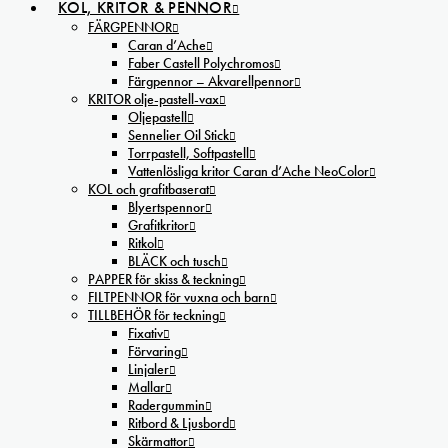
KOL, KRITOR & PENNOR
FÄRGPENNOR
Caran d’Ache
Faber Castell Polychromos
Färgpennor – Akvarellpennor
KRITOR olje-pastell-vax
Oljepastell
Sennelier Oil Stick
Torrpastell, Softpastell
Vattenlösliga kritor Caran d’Ache NeoColor
KOL och grafitbaserat
Blyertspennor
Grafitkritor
Ritkol
BLÄCK och tusch
PAPPER för skiss & teckning
FILTPENNOR för vuxna och barn
TILLBEHÖR för teckning
Fixativ
Förvaring
Linjaler
Mallar
Radergummin
Ritbord & Ljusbord
Skärmattor