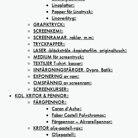
Linoplattor
Papper för Linotryck
Linoverktyg
GRAFIKTRYCK
SCREENKEMI
SCREENRAMAR, raklar, m.m
TRYCKPAPPER
LASER,-bläckstråle,-kopiatorfilm, oríginaltusch
MEDIUM för screentryck
TEXTILIER T-shirt, kassar
IINFÄRGNINGSFÄRGER, Dypro, Batik
EXPONERING av ram
OMSPÄNNIG av screenram
SCREENKURSER
KOL, KRITOR & PENNOR
FÄRGPENNOR
Caran d’Ache
Faber Castell Polychromos
Färgpennor – Akvarellpennor
KRITOR olje-pastell-vax
Oljepastell