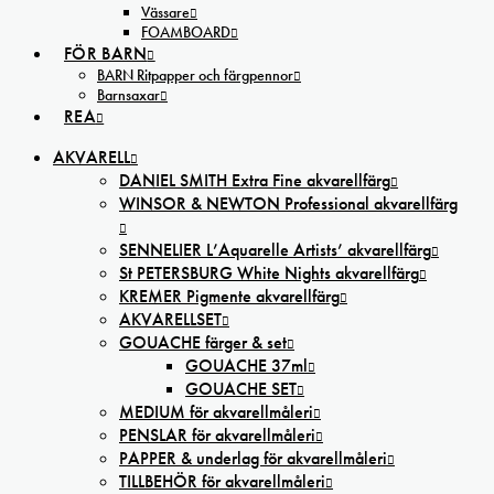
Vässare
FOAMBOARD
FÖR BARN
BARN Ritpapper och färgpennor
Barnsaxar
REA
AKVARELL
DANIEL SMITH Extra Fine akvarellfärg
WINSOR & NEWTON Professional akvarellfärg
SENNELIER L’Aquarelle Artists’ akvarellfärg
St PETERSBURG White Nights akvarellfärg
KREMER Pigmente akvarellfärg
AKVARELLSET
GOUACHE färger & set
GOUACHE 37ml
GOUACHE SET
MEDIUM för akvarellmåleri
PENSLAR för akvarellmåleri
PAPPER & underlag för akvarellmåleri
TILLBEHÖR för akvarellmåleri