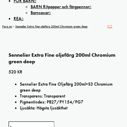
FÖR BARN
BARN Ritpapper och färgpennor
Barnsaxar
REA
Farg.nu
>
Sennelier Extra Fine oljefärg 200ml Chromium green deep
Sennelier Extra Fine oljefärg 200ml Chromium
green deep
520
KR
Sennelier Extra Fine Oljefärg 200ml>S3 Chromium
green deep
Transparens: Transparent
Pigmentindex: PB27/PY154/PG7
Ljusäkta: Högsta ljusäkthet
Sennelier Extra Fine oljefärg 200ml Chromium green deep mängd