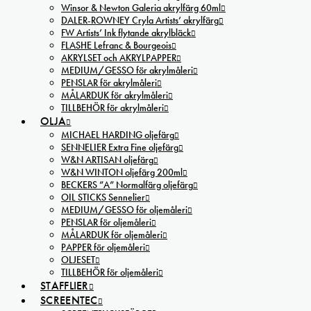
Winsor & Newton Galeria akrylfärg 60ml
DALER-ROWNEY Cryla Artists’ akrylfärg
FW Artists’ Ink flytande akrylbläck
FLASHE Lefranc & Bourgeois
AKRYLSET och AKRYLPAPPER
MEDIUM/GESSO för akrylmåleri
PENSLAR för akrylmåleri
MÅLARDUK för akrylmåleri
TILLBEHÖR för akrylmåleri
OLJA
MICHAEL HARDING oljefärg
SENNELIER Extra Fine oljefärg
W&N ARTISAN oljefärg
W&N WINTON oljefärg 200ml
BECKERS ”A” Normalfärg oljefärg
OIL STICKS Sennelier
MEDIUM/GESSO för oljemåleri
PENSLAR för oljemåleri
MÅLARDUK för oljemåleri
PAPPER för oljemåleri
OLJESET
TILLBEHÖR för oljemåleri
STAFFLIER
SCREENTEC