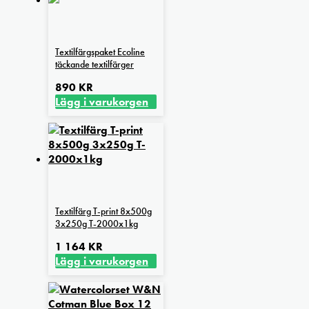
Textilfärgspaket Ecoline
täckande textilfärger
890
KR
Lägg i varukorgen
Textilfärg T-print 8x500g
3x250g T-2000x1kg
1 164
KR
Lägg i varukorgen