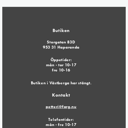
Butiken
Storgatan 83D
953 31 Haparanda
Öppetider:
mån - tor 10-17
fre 10-16
Butiken i Västberga har stängt.
Kontakt
petteri@farg.nu
Telefontider:
mån - fre 10-17