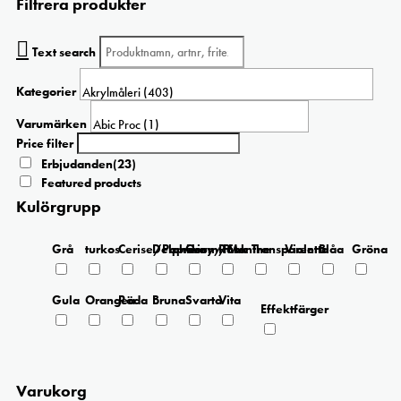
Filtrera produkter
har
flera
varianter.
Text search
De
olika
Kategorier
alternativen
kan
Varumärken
väljas
Price filter
på
Erbjudanden
(23)
produktsidan
Featured products
Kulörgrupp
Grå
turkos
Cerise/Paprika
Delphinium/Menthe
Grey/Pink
Rosa
Transparent
Violetta
Blåa
Gröna
Gula
Orangea
Röda
Bruna
Svarta
Vita
Effektfärger
Varukorg