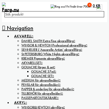
0
0
KR
Fri frakt över 700kr!
Navigation
AKVARELL
DANIEL SMITH Extra Fine akvarellfärg
WINSOR & NEWTON Professional akvarellfärg
SENNELIER L’Aquarelle Artists’ akvarellfärg
St PETERSBURG White Nights akvarellfärg
KREMER Pigmente akvarellfärg
AKVARELLSET
GOUACHE färger & set
GOUACHE 37ml
GOUACHE SET
MEDIUM för akvarellmåleri
PENSLAR för akvarellmåleri
PAPPER & underlag för akvarellmåleri
TILLBEHÖR för akvarellmåleri
PASSEPARTOUTSKÄRARE
AKRYL
WINSOR&NEWTON akrylfärg