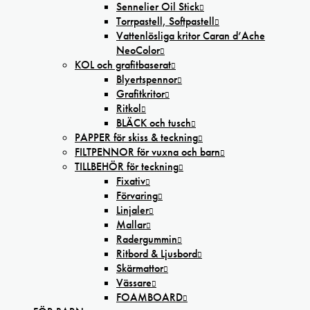
Sennelier Oil Stick
Torrpastell, Softpastell
Vattenlösliga kritor Caran d’Ache
NeoColor
KOL och grafitbaserat
Blyertspennor
Grafitkritor
Ritkol
BLÄCK och tusch
PAPPER för skiss & teckning
FILTPENNOR för vuxna och barn
TILLBEHÖR för teckning
Fixativ
Förvaring
Linjaler
Mallar
Radergummin
Ritbord & Ljusbord
Skärmattor
Vässare
FOAMBOARD