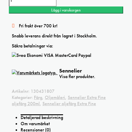
Lägg i varukorgen
Fri frakt över 700 kr!
Snabb leverans direkt från lagret i Stockholm.
Säkra betalningar via:
Sennelier
Visa fler produkter.
Artikelnr:
130431807
Kategorier:
Färg
,
Oljemåleri
,
Sennelier Extra Fine
oljefärg 200ml
,
Sennelier oljefärg Extra Fine
Detaljerad beskrivning
Om varumärket
Recensioner (0)