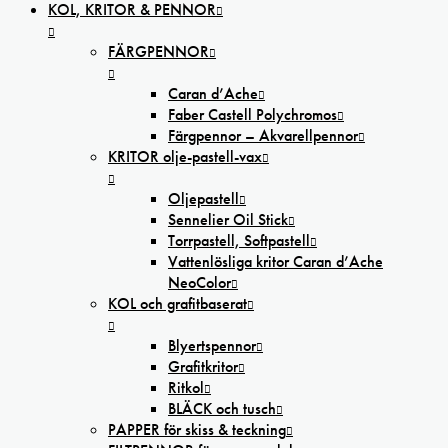
KOL, KRITOR & PENNOR
FÄRGPENNOR
Caran d’Ache
Faber Castell Polychromos
Färgpennor – Akvarellpennor
KRITOR olje-pastell-vax
Oljepastell
Sennelier Oil Stick
Torrpastell, Softpastell
Vattenlösliga kritor Caran d’Ache
NeoColor
KOL och grafitbaserat
Blyertspennor
Grafitkritor
Ritkol
BLÄCK och tusch
PAPPER för skiss & teckning