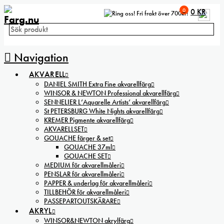
0
0
KR
Fri frakt över 700kr!
Navigation
AKVARELL
DANIEL SMITH Extra Fine akvarellfärg
WINSOR & NEWTON Professional akvarellfärg
SENNELIER L’Aquarelle Artists’ akvarellfärg
St PETERSBURG White Nights akvarellfärg
KREMER Pigmente akvarellfärg
AKVARELLSET
GOUACHE färger & set
GOUACHE 37ml
GOUACHE SET
MEDIUM för akvarellmåleri
PENSLAR för akvarellmåleri
PAPPER & underlag för akvarellmåleri
TILLBEHÖR för akvarellmåleri
PASSEPARTOUTSKÄRARE
AKRYL
WINSOR&NEWTON akrylfärg