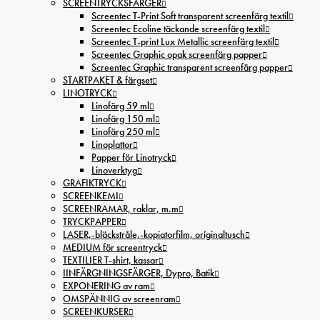
SCREENTRYCKSFÄRGER
Screentec T-Print Soft transparent screenfärg textil
Screentec Ecoline täckande screenfärg textil
Screentec T-print Lux Metallic screenfärg textil
Screentec Graphic opak screenfärg papper
Screentec Graphic transparent screenfärg papper
STARTPAKET & färgset
LINOTRYCK
Linofärg 59 ml
Linofärg 150 ml
Linofärg 250 ml
Linoplattor
Papper för Linotryck
Linoverktyg
GRAFIKTRYCK
SCREENKEMI
SCREENRAMAR, raklar, m.m
TRYCKPAPPER
LASER,-bläckstråle,-kopiatorfilm, oríginaltusch
MEDIUM för screentryck
TEXTILIER T-shirt, kassar
IINFÄRGNINGSFÄRGER, Dypro, Batik
EXPONERING av ram
OMSPÄNNIG av screenram
SCREENKURSER