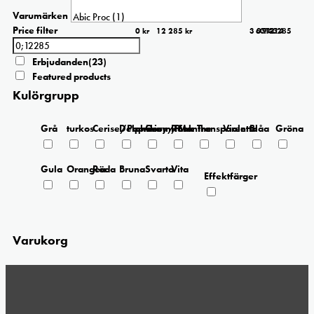
Varumärken
Price filter
0 kr
12 285 kr
3 071
6 143
0
9 214
12 285
Erbjudanden
(23)
Featured products
Kulörgrupp
Grå
turkos
Cerise/Paprika
Delphinium/Menthe
Grey/Pink
Rosa
Transparent
Violetta
Blåa
Gröna
Gula
Orangea
Röda
Bruna
Svarta
Vita
Effektfärger
Varukorg