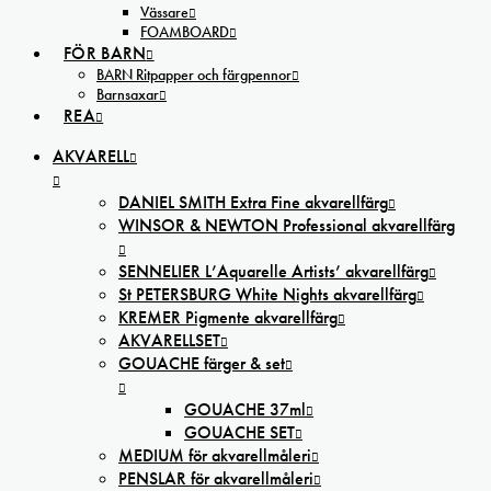
Vässare
FOAMBOARD
FÖR BARN
BARN Ritpapper och färgpennor
Barnsaxar
REA
AKVARELL
DANIEL SMITH Extra Fine akvarellfärg
WINSOR & NEWTON Professional akvarellfärg
SENNELIER L’Aquarelle Artists’ akvarellfärg
St PETERSBURG White Nights akvarellfärg
KREMER Pigmente akvarellfärg
AKVARELLSET
GOUACHE färger & set
GOUACHE 37ml
GOUACHE SET
MEDIUM för akvarellmåleri
PENSLAR för akvarellmåleri