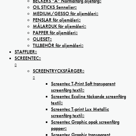
BECKERS ”A” Normalfärg oljefärg
OIL STICKS Sennelier
MEDIUM/GESSO för oljemåleri
PENSLAR för oljemåleri
MÅLARDUK för oljemåleri
PAPPER för oljemåleri
OLJESET
TILLBEHÖR för oljemåleri
STAFFLIER
SCREENTEC
SCREENTRYCKSFÄRGER
Screentec T-Print Soft transparent
screenfärg textil
Screentec Ecoline täckande screenfärg
textil
Screentec T-print Lux Metallic
screenfärg textil
Screentec Graphic opak screenfärg
papper
Screentec Graphic transparent