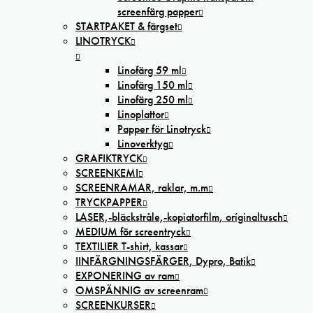
screenfärg papper
STARTPAKET & färgset
LINOTRYCK
Linofärg 59 ml
Linofärg 150 ml
Linofärg 250 ml
Linoplattor
Papper för Linotryck
Linoverktyg
GRAFIKTRYCK
SCREENKEMI
SCREENRAMAR, raklar, m.m
TRYCKPAPPER
LASER,-bläckstråle,-kopiatorfilm, oríginaltusch
MEDIUM för screentryck
TEXTILIER T-shirt, kassar
IINFÄRGNINGSFÄRGER, Dypro, Batik
EXPONERING av ram
OMSPÄNNIG av screenram
SCREENKURSER