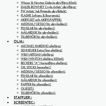
Winsor & Newton Galeria akrylfärg 60ml
DALER-ROWNEY Cryla Artists’ akrylfärg
FW Artists’ Ink flytande akrylbläck
FLASHE Lefranc & Bourgeois
AKRYLSET och AKRYLPAPPER
MEDIUM/GESSO för akrylmåleri
PENSLAR för akrylmåleri
MÅLARDUK för akrylmåleri
TILLBEHÖR för akrylmåleri
OLJA
MICHAEL HARDING oljefärg
SENNELIER Extra Fine oljefärg
W&N ARTISAN oljefärg
W&N WINTON oljefärg 200ml
BECKERS ”A” Normalfärg oljefärg
OIL STICKS Sennelier
MEDIUM/GESSO för oljemåleri
PENSLAR för oljemåleri
MÅLARDUK för oljemåleri
PAPPER för oljemåleri
OLJESET
TILLBEHÖR för oljemåleri
STAFFLIER
SCREENTEC