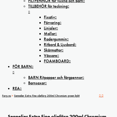
FILTPENNOR för vuxna och barn
TILLBEHÖR för teckning
Fixativ
Förvaring
Linjaler
Mallar
Radergummin
Ritbord & Ljusbord
Skärmattor
Vässare
FOAMBOARD
FÖR BARN
BARN Ritpapper och färgpennor
Barnsaxar
REA
Farg.nu
>
Sennelier Extra Fine oljefärg 200ml Chromium green light
Sennelier Extra Fine oljefärg 200ml Chromium