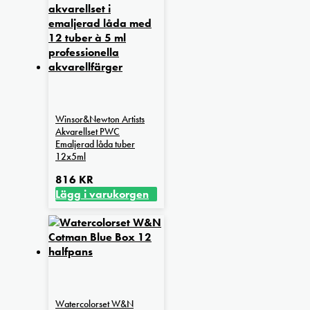
Winsor&Newton Artists
Akvarellset PWC
Emaljerad låda tuber
12x5ml
816
KR
Lägg i varukorgen
Watercolorset W&N