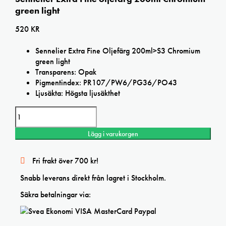
green light
520
KR
Sennelier Extra Fine Oljefärg 200ml>S3 Chromium
green light
Transparens: Opak
Pigmentindex: PR107/PW6/PG36/PO43
Ljusäkta: Högsta ljusäkthet
Sennelier
Extra
Fine
Lägg i varukorgen
oljefärg
200ml
Chromium
Fri frakt över 700 kr!
green
light
Snabb leverans direkt från lagret i Stockholm.
mängd
Säkra betalningar via: