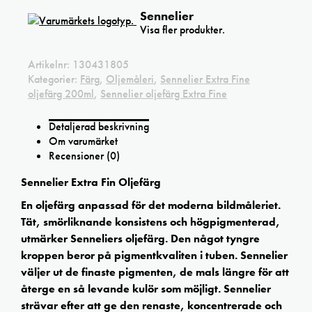
Sennelier
Visa fler produkter.
Artikelnr:
130431805
Kategorier:
Färg
,
Oljemåleri
,
Sennelier Extra Fine
oljefärg 200ml
,
Sennelier oljefärg Extra Fine
Detaljerad beskrivning
Om varumärket
Recensioner (0)
Sennelier Extra Fin Oljefärg
En oljefärg anpassad för det moderna bildmåleriet.
Tät, smörliknande konsistens och högpigmenterad,
utmärker Senneliers oljefärg. Den något tyngre
kroppen beror på pigmentkvaliten i tuben. Sennelier
väljer ut de finaste pigmenten, de mals längre för att
återge en så levande kulör som möjligt. Sennelier
strävar efter att ge den renaste, koncentrerade och