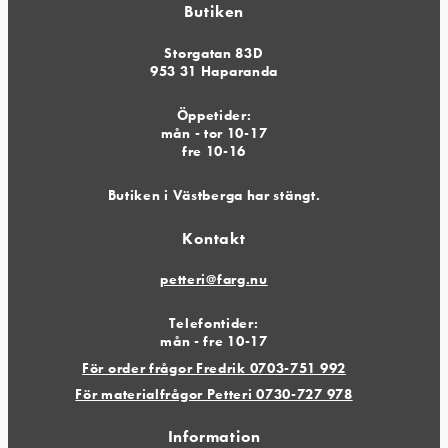
Butiken
Storgatan 83D
953 31 Haparanda
Öppetider:
mån - tor 10-17
fre 10-16
Butiken i Västberga har stängt.
Kontakt
petteri@farg.nu
Telefontider:
mån - fre 10-17
För order frågor Fredrik 0703-751 992
För materialfrågor Petteri 0730-727 978
Information