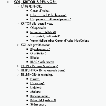
KOL, KRITOR & PENNOR
FÄRGPENNOR
Caran d’Ache
Faber Castell Polychromos
Färgpennor – Akvarellpennor
KRITOR olje-pastell-vax
Oljepastell
Sennelier Oil Stick
Torrpastell, Softpastell
Vattenlösliga kritor Caran d’Ache NeoColor
KOL och grafitbaserat
Blyertspennor
Grafitkritor
Ritkol
BLÄCK och tusch
PAPPER för skiss & teckning
FILTPENNOR för vuxna och barn
TILLBEHÖR för teckning
Fixativ
Förvaring
Linjaler
Mallar
Radergummin
Ritbord & Ljusbord
Skärmattor