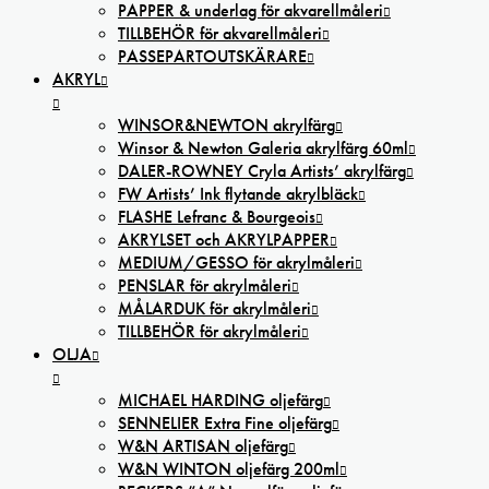
PAPPER & underlag för akvarellmåleri
TILLBEHÖR för akvarellmåleri
PASSEPARTOUTSKÄRARE
AKRYL
WINSOR&NEWTON akrylfärg
Winsor & Newton Galeria akrylfärg 60ml
DALER-ROWNEY Cryla Artists’ akrylfärg
FW Artists’ Ink flytande akrylbläck
FLASHE Lefranc & Bourgeois
AKRYLSET och AKRYLPAPPER
MEDIUM/GESSO för akrylmåleri
PENSLAR för akrylmåleri
MÅLARDUK för akrylmåleri
TILLBEHÖR för akrylmåleri
OLJA
MICHAEL HARDING oljefärg
SENNELIER Extra Fine oljefärg
W&N ARTISAN oljefärg
W&N WINTON oljefärg 200ml