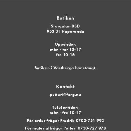
Butiken
Storgatan 83D
953 31 Haparanda
Öppetider:
mån - tor 10-17
fre 10-16
Butiken i Västberga har stängt.
Kontakt
petteri@farg.nu
Telefontider:
mån - fre 10-17
För order frågor Fredrik 0703-751 992
För materialfrågor Petteri 0730-727 978