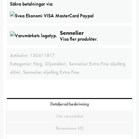
mängd
Säkra betalningar via:
Sennelier
Visa fler produkter.
Artikelnr:
130411817
Kategorier:
Färg
,
Oljemåleri
,
Sennelier Extra Fine oljefärg
40ml
,
Sennelier oljefärg Extra Fine
Detaljerad beskrivning
Om varumärket
Recensioner (0)