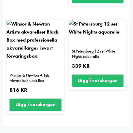
här
produkten
har
flera
varianter.
De
olika
St Petersburg 12 set White
Nights aquarelle
alternativen
kan
339
KR
väljas
Winsor & Newton Artists
Lägg i varukorgen
Akvarellset Black Box
på
produktsidan
816
KR
Lägg i varukorgen