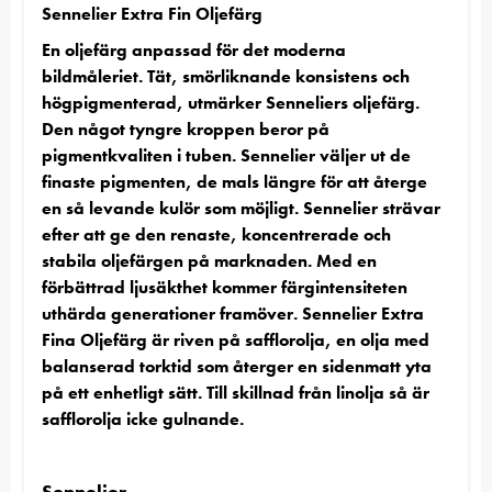
Sennelier Extra Fin Oljefärg
En oljefärg anpassad för det moderna
bildmåleriet. Tät, smörliknande konsistens och
högpigmenterad, utmärker Senneliers oljefärg.
Den något tyngre kroppen beror på
pigmentkvaliten i tuben. Sennelier väljer ut de
finaste pigmenten, de mals längre för att återge
en så levande kulör som möjligt. Sennelier strävar
efter att ge den renaste, koncentrerade och
stabila oljefärgen på marknaden. Med en
förbättrad ljusäkthet kommer färgintensiteten
uthärda generationer framöver. Sennelier Extra
Fina Oljefärg är riven på safflorolja, en olja med
balanserad torktid som återger en sidenmatt yta
på ett enhetligt sätt. Till skillnad från linolja så är
safflorolja icke gulnande.
Sennelier