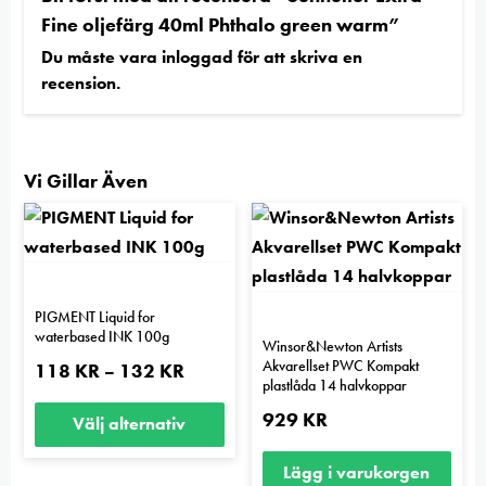
Fine oljefärg 40ml Phthalo green warm”
Du måste vara
inloggad
för att skriva en
recension.
Vi Gillar Även
PIGMENT Liquid for
waterbased INK 100g
Winsor&Newton Artists
Akvarellset PWC Kompakt
Prisintervall:
118
KR
132
KR
–
118 kr
plastlåda 14 halvkoppar
till
929
KR
132 kr
Välj alternativ
Den
Lägg i varukorgen