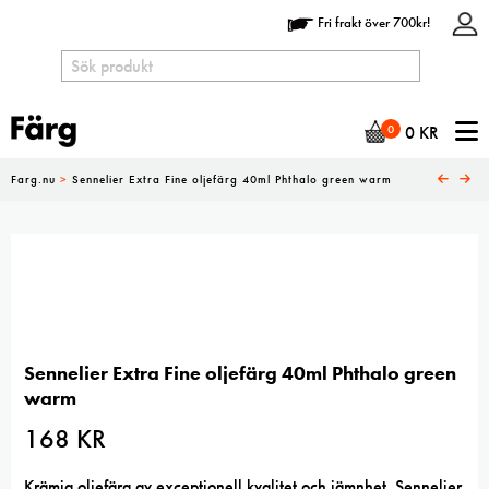
Fri frakt över 700kr!
N
0
0
KR
Farg.nu
>
Sennelier Extra Fine oljefärg 40ml Phthalo green warm
Sennelier Extra Fine oljefärg 40ml Phthalo green
warm
168
KR
Krämig oljefärg av exceptionell kvalitet och jämnhet. Sennelier