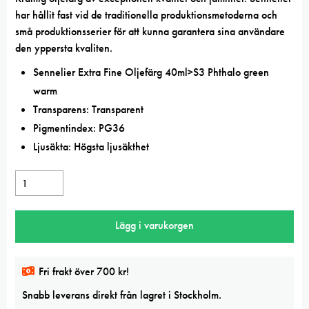
har hållit fast vid de traditionella produktionsmetoderna och
små produktionsserier för att kunna garantera sina användare
den yppersta kvaliten.
Sennelier Extra Fine Oljefärg 40ml>S3 Phthalo green
warm
Transparens: Transparent
Pigmentindex: PG36
Ljusäkta: Högsta ljusäkthet
Sennelier
Extra
Fine
Lägg i varukorgen
oljefärg
40ml
Phthalo
Fri frakt över 700 kr!
green
Snabb leverans direkt från lagret i Stockholm.
warm