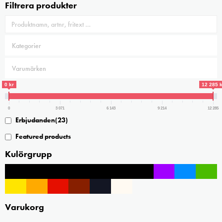
Filtrera produkter
0 kr
12 285 k
0
3 071
6 143
9 214
12 285
Erbjudanden
(23)
Featured products
Kulörgrupp
Varukorg