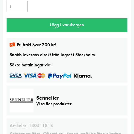
Sennelier
Phthalo
green
Lägg i varukorgen
cool
Extra
Fine
Fri frakt över 700 kr!
oljefärg
Snabb leverans direkt från lagret i Stockholm.
mängd
Säkra betalningar via:
Sennelier
Visa fler produkter.
Artikelnr:
130411818
Kategorier:
Färg
,
Oljemåleri
,
Sennelier Extra Fine oljefärg