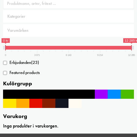
0 kr
12 285 k
0
3 071
6 143
9 214
12 285
Erbjudanden
(23)
Featured products
Kulörgrupp
Varukorg
Inga produkter i varukorgen.