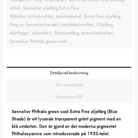
40ml
,
Sennelier oljefärg Extra Fine
Etiketter:
Artistkvalitet
,
artistmaterial
,
Extra Fine oljefärg
,
Färg.nu konstnärshandel
,
konstnärskvalitet
,
Oljefärg
,
oljefärger
,
oljemåleri
,
Premiumfärg
,
premiumkvalitet
,
Sennelier Phthalo green cool
Detaljerad beskrivning
Om varumärket
Recensioner (0)
Sennelier Phthalo green cool Extra Fine oljefärg (Blue
Shade) är ett lysande transparent grönt pigment med en
blå underton. Den är gjord av det moderna pigmentet
Phthalocyanine som introducerade på 1930-talet.