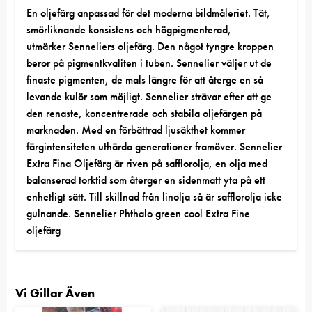
En oljefärg anpassad för det moderna bildmåleriet. Tät,
smörliknande konsistens och högpigmenterad,
utmärker
Senneliers oljefärg
. Den något tyngre kroppen
beror på
pigmentkvaliten
i tuben. Sennelier väljer ut de
finaste pigmenten, de mals längre för att återge en så
levande kulör som möjligt. Sennelier strävar efter att ge
den renaste, koncentrerade och stabila oljefärgen på
marknaden. Med en förbättrad ljusäkthet kommer
färgintensiteten uthärda generationer framöver. Sennelier
Extra Fina Oljefärg är riven på safflorolja, en olja med
balanserad torktid som återger en sidenmatt yta på ett
enhetligt sätt. Till skillnad från linolja så är safflorolja icke
gulnande. Sennelier Phthalo green cool Extra Fine
oljefärg
Vi Gillar Även