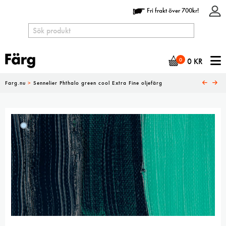
Fri frakt över 700kr!
N
0
0
KR
Farg.nu
>
Sennelier Phthalo green cool Extra Fine oljefärg