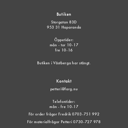
Butiken
Storgatan 83D
953 31 Haparanda
Öppetider:
mån - tor 10-17
fre 10-16
Butiken i Västberga har stängt.
Kontakt
petteri@farg.nu
Telefontider:
mån - fre 10-17
För order frågor Fredrik 0703-751 992
För materialfrågor Petteri 0730-727 978