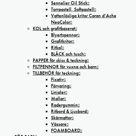
Sennelier Oil Stick
Torrpastell, Softpastell
Vattenlösliga kritor Caran d’Ache
NeoColor
KOL och grafitbaserat
Blyertspennor
Grafitkritor
Ritkol
BLÄCK och tusch
PAPPER för skiss & teckning
FILTPENNOR för vuxna och barn
TILLBEHÖR för teckning
Fixativ
Förvaring
Linjaler
Mallar
Radergummin
Ritbord & Ljusbord
Skärmattor
Vässare
FOAMBOARD