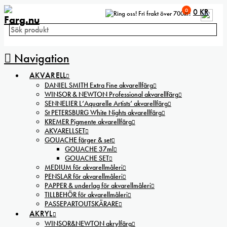
0
0
KR
Fri frakt över 700kr!
Navigation
AKVARELL
DANIEL SMITH Extra Fine akvarellfärg
WINSOR & NEWTON Professional akvarellfärg
SENNELIER L’Aquarelle Artists’ akvarellfärg
St PETERSBURG White Nights akvarellfärg
KREMER Pigmente akvarellfärg
AKVARELLSET
GOUACHE färger & set
GOUACHE 37ml
GOUACHE SET
MEDIUM för akvarellmåleri
PENSLAR för akvarellmåleri
PAPPER & underlag för akvarellmåleri
TILLBEHÖR för akvarellmåleri
PASSEPARTOUTSKÄRARE
AKRYL
WINSOR&NEWTON akrylfärg