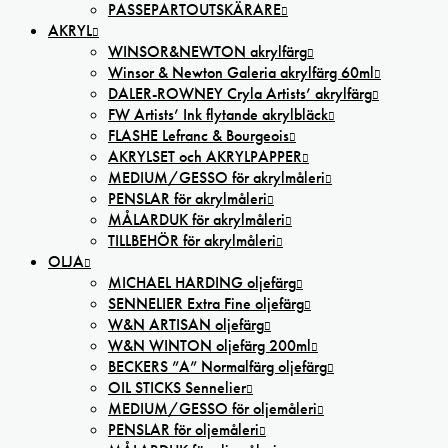
PASSEPARTOUTSKÄRARE
AKRYL
WINSOR&NEWTON akrylfärg
Winsor & Newton Galeria akrylfärg 60ml
DALER-ROWNEY Cryla Artists’ akrylfärg
FW Artists’ Ink flytande akrylbläck
FLASHE Lefranc & Bourgeois
AKRYLSET och AKRYLPAPPER
MEDIUM/GESSO för akrylmåleri
PENSLAR för akrylmåleri
MÅLARDUK för akrylmåleri
TILLBEHÖR för akrylmåleri
OLJA
MICHAEL HARDING oljefärg
SENNELIER Extra Fine oljefärg
W&N ARTISAN oljefärg
W&N WINTON oljefärg 200ml
BECKERS ”A” Normalfärg oljefärg
OIL STICKS Sennelier
MEDIUM/GESSO för oljemåleri
PENSLAR för oljemåleri