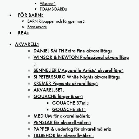
Vässare
FOAMBOARD
FÖR BARN
BARN Ritpapper och färgpennor
Barnsaxar
REA
AKVARELL
DANIEL SMITH Extra Fine akvarellfärg
WINSOR & NEWTON Professional akvarellfärg
SENNELIER L’Aquarelle Artists’ akvarellfärg
St PETERSBURG White Nights akvarellfärg
KREMER Pigmente akvarellfärg
AKVARELLSET
GOUACHE färger & set
GOUACHE 37ml
GOUACHE SET
MEDIUM för akvarellmåleri
PENSLAR för akvarellmåleri
PAPPER & underlag för akvarellmåleri
TILLBEHÖR för akvarellmåleri