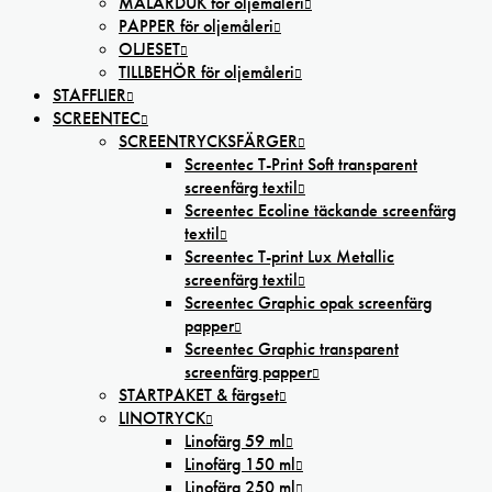
MÅLARDUK för oljemåleri
PAPPER för oljemåleri
OLJESET
TILLBEHÖR för oljemåleri
STAFFLIER
SCREENTEC
SCREENTRYCKSFÄRGER
Screentec T-Print Soft transparent
screenfärg textil
Screentec Ecoline täckande screenfärg
textil
Screentec T-print Lux Metallic
screenfärg textil
Screentec Graphic opak screenfärg
papper
Screentec Graphic transparent
screenfärg papper
STARTPAKET & färgset
LINOTRYCK
Linofärg 59 ml
Linofärg 150 ml
Linofärg 250 ml