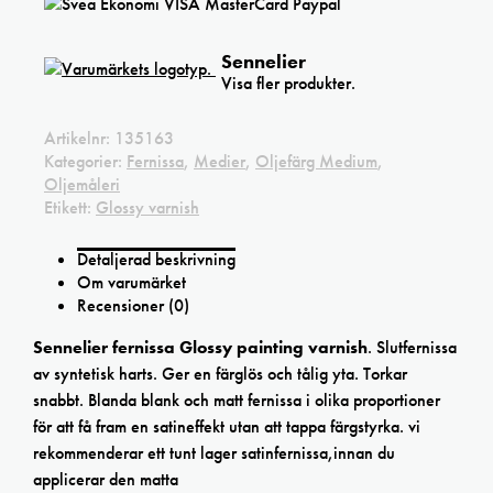
Sennelier
Visa fler produkter.
Artikelnr:
135163
Kategorier:
Fernissa
,
Medier
,
Oljefärg Medium
,
Oljemåleri
Etikett:
Glossy varnish
Detaljerad beskrivning
Om varumärket
Recensioner (0)
Sennelier fernissa Glossy painting varnish
. Slutfernissa
av syntetisk harts. Ger en färglös och tålig yta. Torkar
snabbt. Blanda blank och matt fernissa i olika proportioner
för att få fram en satineffekt utan att tappa färgstyrka. vi
rekommenderar ett tunt lager satinfernissa,innan du
applicerar den matta