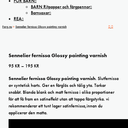
FÖR BARN
BARN Ritpapper och färgpennor
Barnsaxar
REA
Farg.nu
>
Sennelier fernissa Glossy painting varnish
Sennelier fernissa Glossy painting varnish
Prisintervall:
95
KR
–
195
KR
95 kr
Sennelier fernissa Glossy painting varnish
. Slutfernissa
till
av syntetisk harts. Ger en färglös och tålig yta. Torkar
195 kr
snabbt. Blanda blank och matt fernissa i olika proportioner
för att få fram en satineffekt utan att tappa färgstyrka. vi
rekommenderar ett tunt lager satinfernissa,innan du
applicerar den matta.