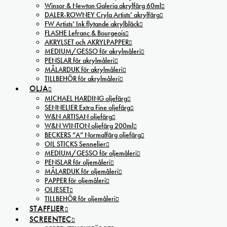
Winsor & Newton Galeria akrylfärg 60ml
DALER-ROWNEY Cryla Artists’ akrylfärg
FW Artists’ Ink flytande akrylbläck
FLASHE Lefranc & Bourgeois
AKRYLSET och AKRYLPAPPER
MEDIUM/GESSO för akrylmåleri
PENSLAR för akrylmåleri
MÅLARDUK för akrylmåleri
TILLBEHÖR för akrylmåleri
OLJA
MICHAEL HARDING oljefärg
SENNELIER Extra Fine oljefärg
W&N ARTISAN oljefärg
W&N WINTON oljefärg 200ml
BECKERS ”A” Normalfärg oljefärg
OIL STICKS Sennelier
MEDIUM/GESSO för oljemåleri
PENSLAR för oljemåleri
MÅLARDUK för oljemåleri
PAPPER för oljemåleri
OLJESET
TILLBEHÖR för oljemåleri
STAFFLIER
SCREENTEC