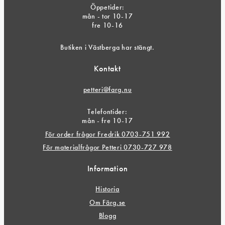
Öppetider:
mån - tor 10-17
fre 10-16
Butiken i Västberga har stängt.
Kontakt
petteri@farg.nu
Telefontider:
mån - fre 10-17
För order frågor Fredrik 0703-751 992
För materialfrågor Petteri 0730-727 978
Information
Historia
Om Färg.se
Blogg