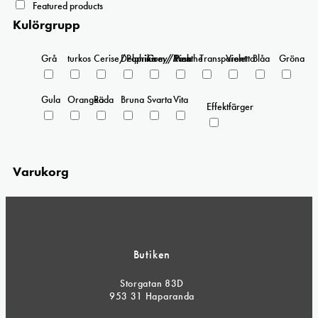
Featured products
Kulörgrupp
Grå
turkos
Cerise/Paprika
Delphinium/Menthe
Grey/Pink
Rosa
Transparent
Violetta
Blåa
Gröna
Gula
Orangea
Röda
Bruna
Svarta
Vita
Effektfärger
Varukorg
Butiken
Storgatan 83D
953 31 Haparanda