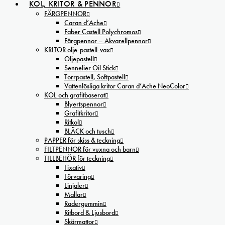
KOL, KRITOR & PENNOR
FÄRGPENNOR
Caran d’Ache
Faber Castell Polychromos
Färgpennor – Akvarellpennor
KRITOR olje-pastell-vax
Oljepastell
Sennelier Oil Stick
Torrpastell, Softpastell
Vattenlösliga kritor Caran d’Ache NeoColor
KOL och grafitbaserat
Blyertspennor
Grafitkritor
Ritkol
BLÄCK och tusch
PAPPER för skiss & teckning
FILTPENNOR för vuxna och barn
TILLBEHÖR för teckning
Fixativ
Förvaring
Linjaler
Mallar
Radergummin
Ritbord & Ljusbord
Skärmattor