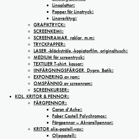
Linoplattor
Papper för Linotryck
Linoverktyg
GRAFIKTRYCK
SCREENKEMI
SCREENRAMAR, raklar, m.m
TRYCKPAPPER
LASER,-bläckstråle,-kopiatorfilm, oríginaltusch
MEDIUM för screentryck
TEXTILIER T-shirt, kassar
IINFÄRGNINGSFÄRGER, Dypro, Batik
EXPONERING av ram
OMSPÄNNIG av screenram
SCREENKURSER
KOL, KRITOR & PENNOR
FÄRGPENNOR
Caran d’Ache
Faber Castell Polychromos
Färgpennor – Akvarellpennor
KRITOR olje-pastell-vax
Oljepastell