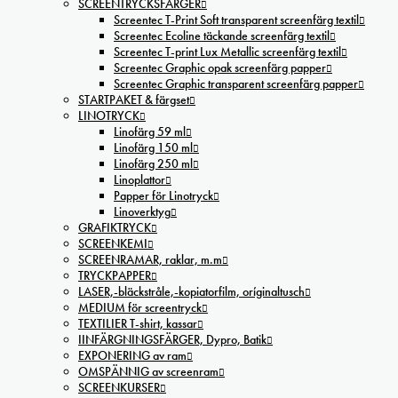
SCREENTRYCKSFÄRGER
Screentec T-Print Soft transparent screenfärg textil
Screentec Ecoline täckande screenfärg textil
Screentec T-print Lux Metallic screenfärg textil
Screentec Graphic opak screenfärg papper
Screentec Graphic transparent screenfärg papper
STARTPAKET & färgset
LINOTRYCK
Linofärg 59 ml
Linofärg 150 ml
Linofärg 250 ml
Linoplattor
Papper för Linotryck
Linoverktyg
GRAFIKTRYCK
SCREENKEMI
SCREENRAMAR, raklar, m.m
TRYCKPAPPER
LASER,-bläckstråle,-kopiatorfilm, oríginaltusch
MEDIUM för screentryck
TEXTILIER T-shirt, kassar
IINFÄRGNINGSFÄRGER, Dypro, Batik
EXPONERING av ram
OMSPÄNNIG av screenram
SCREENKURSER