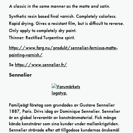
A classic in the same manner as the matte and satin.
Synthetic resin based final varnish. Completely colorless.
Rapid drying. Gives a resistant film, but is difficult to reverse.
Only apply to completely dry paint.
Thinner: Rectified Turpentine spirit.
https://www.farg.nu/produkt/sennelier-fernissa-matte-
painting-varnish/
Se
https://www.sennelier.fr/
Sennelier
Familjeägt företag som grundades av Gustave Sennelier
1887, Paris. Drivs idag av Dominique Sennelier. Sennelier
är en global leverantör av konstnärsmaterial. Fick många
kända konstnärer som sina kunder under mellankrigstiden.
Sennelier strävade efter att tillgodose kundernas önskemål