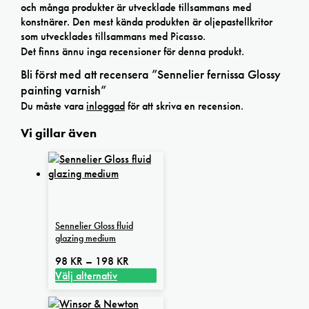
och många produkter är utvecklade tillsammans med
konstnärer. Den mest kända produkten är oljepastellkritor
som utvecklades tillsammans med Picasso.
Det finns ännu inga recensioner för denna produkt.
Bli först med att recensera ”Sennelier fernissa Glossy
painting varnish”
Du måste vara
inloggad
för att skriva en recension.
Vi gillar även
Sennelier Gloss fluid
glazing medium
Prisintervall:
98
KR
–
198
KR
98 kr
Välj alternativ
Den
till
här
198 kr