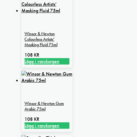
produkten
har
flera
varianter.
De
Winsor & Newton
olika
Colourless Artists’
alternativen
Masking Fluid 75ml
kan
108
KR
väljas
Lägg i varukorgen
på
produktsidan
Winsor & Newton Gum
Arabic 75ml
108
KR
Lägg i varukorgen