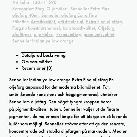
Artikelnr:
130411590
Kategorier:
Färg
,
Oljemåleri
,
Sennelier Extra Fine
oljefärg 40ml
,
Sennelier oljefärg Extra Fine
Etiketter:
Artistkvalitet
,
artistmaterial
,
Extra Fine oljefärg
,
Färg.nu konstnärshandel
,
konstnärskvalitet
,
Oljefärg
,
oljefärger
,
oljemåleri
,
Premiumfärg
,
premiumkvalitet
,
Sennelier Indian yellow orange
Detaljerad beskrivning
Om varumärket
Recensioner (0)
Sennelier Indian yellow orange Extra Fine oljefärg En
oljefärg anpassad för det moderna bildmåleriet. Tät,
smörliknande konsistens och högpigmenterad, utmärker
Senneliers oljefärg
. Den något tyngre kroppen beror
på
pigmentkvaliten
i tuben. Sennelier väljer ut de finaste
pigmenten, de maler man längre för att återge en så levande
kulör som möjligt. Sennelier strävar efter att ge den renaste,
koncentrerade och stabila oljefärgen på marknaden. Med en