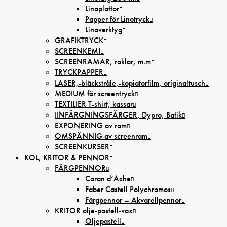
Linoplattor
Papper för Linotryck
Linoverktyg
GRAFIKTRYCK
SCREENKEMI
SCREENRAMAR, raklar, m.m
TRYCKPAPPER
LASER,-bläckstråle,-kopiatorfilm, oríginaltusch
MEDIUM för screentryck
TEXTILIER T-shirt, kassar
IINFÄRGNINGSFÄRGER, Dypro, Batik
EXPONERING av ram
OMSPÄNNIG av screenram
SCREENKURSER
KOL, KRITOR & PENNOR
FÄRGPENNOR
Caran d’Ache
Faber Castell Polychromos
Färgpennor – Akvarellpennor
KRITOR olje-pastell-vax
Oljepastell