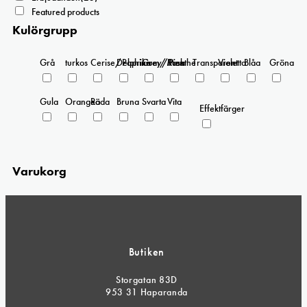
Featured products
Kulörgrupp
Grå
turkos
Cerise/Paprika
Delphinium/Menthe
Grey/Pink
Rosa
Transparent
Violetta
Blåa
Gröna
Gula
Orangea
Röda
Bruna
Svarta
Vita
Effektfärger
Varukorg
Butiken
Storgatan 83D
953 31 Haparanda