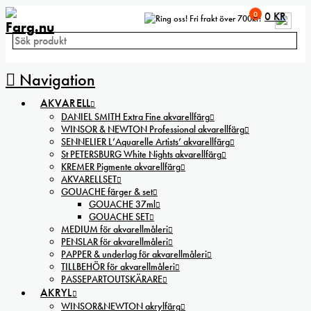
0
0
KR
Fri frakt över 700kr!
Navigation
AKVARELL
DANIEL SMITH Extra Fine akvarellfärg
WINSOR & NEWTON Professional akvarellfärg
SENNELIER L’Aquarelle Artists’ akvarellfärg
St PETERSBURG White Nights akvarellfärg
KREMER Pigmente akvarellfärg
AKVARELLSET
GOUACHE färger & set
GOUACHE 37ml
GOUACHE SET
MEDIUM för akvarellmåleri
PENSLAR för akvarellmåleri
PAPPER & underlag för akvarellmåleri
TILLBEHÖR för akvarellmåleri
PASSEPARTOUTSKÄRARE
AKRYL
WINSOR&NEWTON akrylfärg