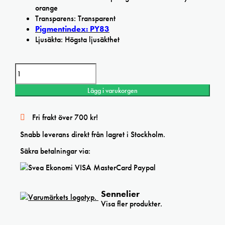
orange
Transparens: Transparent
Pigmentindex: PY83
Ljusäkta: Högsta ljusäkthet
Sennelier Indian yellow orange Extra Fine oljefärg mängd
Lägg i varukorgen
Fri frakt över 700 kr!
Snabb leverans direkt från lagret i Stockholm.
Säkra betalningar via:
Sennelier
Visa fler produkter.