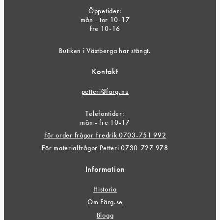
Öppetider:
mån - tor 10-17
fre 10-16
Butiken i Västberga har stängt.
Kontakt
petteri@farg.nu
Telefontider:
mån - fre 10-17
För order frågor Fredrik 0703-751 992
För materialfrågor Petteri 0730-727 978
Information
Historia
Om Färg.se
Blogg