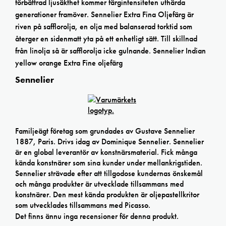
förbättrad ljusäkthet kommer färgintensiteten uthärda
generationer framöver. Sennelier Extra Fina Oljefärg är
riven på safflorolja, en olja med balanserad torktid som
återger en sidenmatt yta på ett enhetligt sätt. Till skillnad
från linolja så är safflorolja icke gulnande. Sennelier Indian
yellow orange Extra Fine oljefärg
Sennelier
Familjeägt företag som grundades av Gustave Sennelier
1887, Paris. Drivs idag av Dominique Sennelier. Sennelier
är en global leverantör av konstnärsmaterial. Fick många
kända konstnärer som sina kunder under mellankrigstiden.
Sennelier strävade efter att tillgodose kundernas önskemål
och många produkter är utvecklade tillsammans med
konstnärer. Den mest kända produkten är oljepastellkritor
som utvecklades tillsammans med Picasso.
Det finns ännu inga recensioner för denna produkt.