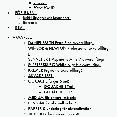
Vässare
FOAMBOARD
FÖR BARN
BARN Ritpapper och färgpennor
Barnsaxar
REA
AKVARELL
DANIEL SMITH Extra Fine akvarellfärg
WINSOR & NEWTON Professional akvarellfärg
SENNELIER L’Aquarelle Artists’ akvarellfärg
St PETERSBURG White Nights akvarellfärg
KREMER Pigmente akvarellfärg
AKVARELLSET
GOUACHE färger & set
GOUACHE 37ml
GOUACHE SET
MEDIUM för akvarellmåleri
PENSLAR för akvarellmåleri
PAPPER & underlag för akvarellmåleri
TILLBEHÖR för akvarellmåleri