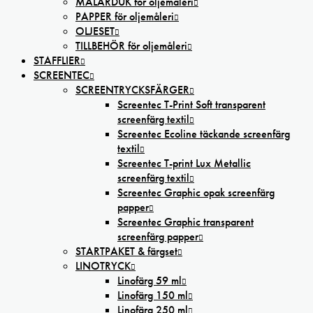
MÅLARDUK för oljemåleri
PAPPER för oljemåleri
OLJESET
TILLBEHÖR för oljemåleri
STAFFLIER
SCREENTEC
SCREENTRYCKSFÄRGER
Screentec T-Print Soft transparent
screenfärg textil
Screentec Ecoline täckande screenfärg
textil
Screentec T-print Lux Metallic
screenfärg textil
Screentec Graphic opak screenfärg
papper
Screentec Graphic transparent
screenfärg papper
STARTPAKET & färgset
LINOTRYCK
Linofärg 59 ml
Linofärg 150 ml
Linofärg 250 ml