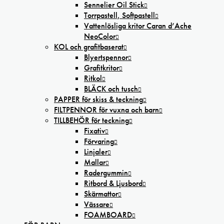
Sennelier Oil Stick
Torrpastell, Softpastell
Vattenlösliga kritor Caran d’Ache
NeoColor
KOL och grafitbaserat
Blyertspennor
Grafitkritor
Ritkol
BLÄCK och tusch
PAPPER för skiss & teckning
FILTPENNOR för vuxna och barn
TILLBEHÖR för teckning
Fixativ
Förvaring
Linjaler
Mallar
Radergummin
Ritbord & Ljusbord
Skärmattor
Vässare
FOAMBOARD