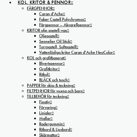
KOL, KRITOR & PENNOR
FÄRGPENNOR
Caran d’Ache
Faber Castell Polychromos
Färgpennor – Akvarellpennor
KRITOR olje-pastell-vax
Oljepastell
Sennelier Oil Stick
Torrpastell, Softpastell
Vattenlösliga kritor Caran d’Ache NeoColor
KOL och grafitbaserat
Blyertspennor
Grafitkritor
Ritkol
BLÄCK och tusch
PAPPER för skiss & teckning
FILTPENNOR för vuxna och barn
TILLBEHÖR för teckning
Fixativ
Förvaring
Linjaler
Mallar
Radergummin
Ritbord & Ljusbord
Skärmattor