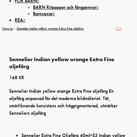
FÖR BARN
BARN Ritpapper och färgpennor
Barnsaxar
REA
Farg.nu
>
Sennelier Indian yellow orange Extra Fine oljefärg
Sennelier Indian yellow orange Extra Fine
oljefärg
168
KR
Sennelier Indian yellow orange Extra Fine oljefärg En
oljefärg anpassad för det moderna bildmåleriet. Tät,
smörliknande konsistens och högpigmenterad, utmärker
Senneliers oljefärg
Sennelier Extra Fine Oljefärg 40ml>S3 Indian yellow