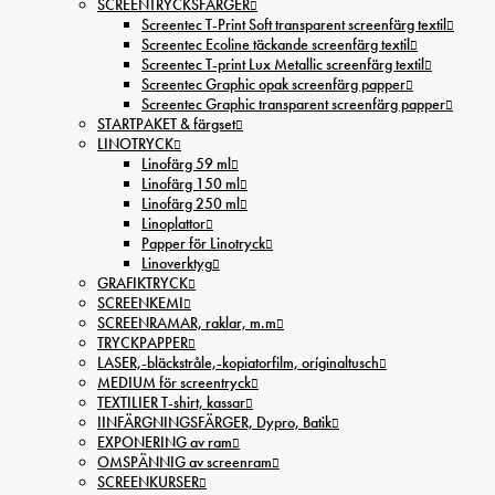
SCREENTRYCKSFÄRGER
Screentec T-Print Soft transparent screenfärg textil
Screentec Ecoline täckande screenfärg textil
Screentec T-print Lux Metallic screenfärg textil
Screentec Graphic opak screenfärg papper
Screentec Graphic transparent screenfärg papper
STARTPAKET & färgset
LINOTRYCK
Linofärg 59 ml
Linofärg 150 ml
Linofärg 250 ml
Linoplattor
Papper för Linotryck
Linoverktyg
GRAFIKTRYCK
SCREENKEMI
SCREENRAMAR, raklar, m.m
TRYCKPAPPER
LASER,-bläckstråle,-kopiatorfilm, oríginaltusch
MEDIUM för screentryck
TEXTILIER T-shirt, kassar
IINFÄRGNINGSFÄRGER, Dypro, Batik
EXPONERING av ram
OMSPÄNNIG av screenram
SCREENKURSER