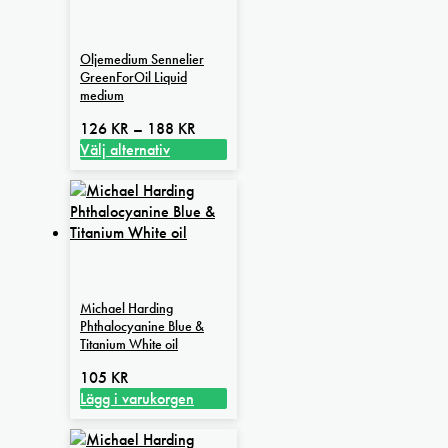
Oljemedium Sennelier
GreenForOil Liquid
medium
Prisintervall:
126
KR
–
188
KR
126 kr
Välj alternativ
Den
till
här
188 kr
produkten
har
flera
varianter.
De
Michael Harding
olika
Phthalocyanine Blue &
alternativen
Titanium White oil
kan
105
KR
väljas
Lägg i varukorgen
på
produktsidan