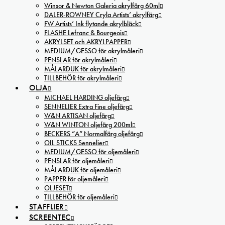
Winsor & Newton Galeria akrylfärg 60ml
DALER-ROWNEY Cryla Artists’ akrylfärg
FW Artists’ Ink flytande akrylbläck
FLASHE Lefranc & Bourgeois
AKRYLSET och AKRYLPAPPER
MEDIUM/GESSO för akrylmåleri
PENSLAR för akrylmåleri
MÅLARDUK för akrylmåleri
TILLBEHÖR för akrylmåleri
OLJA
MICHAEL HARDING oljefärg
SENNELIER Extra Fine oljefärg
W&N ARTISAN oljefärg
W&N WINTON oljefärg 200ml
BECKERS ”A” Normalfärg oljefärg
OIL STICKS Sennelier
MEDIUM/GESSO för oljemåleri
PENSLAR för oljemåleri
MÅLARDUK för oljemåleri
PAPPER för oljemåleri
OLJESET
TILLBEHÖR för oljemåleri
STAFFLIER
SCREENTEC