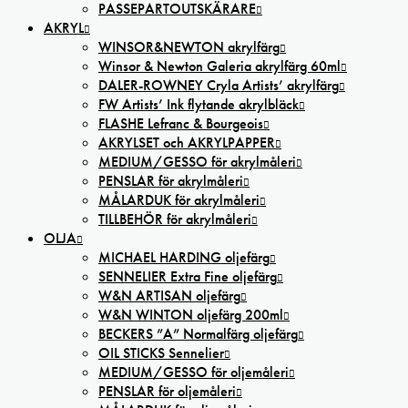
PASSEPARTOUTSKÄRARE
AKRYL
WINSOR&NEWTON akrylfärg
Winsor & Newton Galeria akrylfärg 60ml
DALER-ROWNEY Cryla Artists’ akrylfärg
FW Artists’ Ink flytande akrylbläck
FLASHE Lefranc & Bourgeois
AKRYLSET och AKRYLPAPPER
MEDIUM/GESSO för akrylmåleri
PENSLAR för akrylmåleri
MÅLARDUK för akrylmåleri
TILLBEHÖR för akrylmåleri
OLJA
MICHAEL HARDING oljefärg
SENNELIER Extra Fine oljefärg
W&N ARTISAN oljefärg
W&N WINTON oljefärg 200ml
BECKERS ”A” Normalfärg oljefärg
OIL STICKS Sennelier
MEDIUM/GESSO för oljemåleri
PENSLAR för oljemåleri