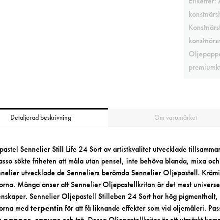
Etiketter:
konstnärs
Konstnärs
konstnärs
Oljepapp
premiumkv
Detaljerad beskrivning
Om varumärket
pastel Sennelier Still Life 24 Sort av artistkvalitet utvecklade tillsam
asso sökte friheten att måla utan pensel, inte behöva blanda, mixa oc
nelier utvecklade de Senneliers berömda Sennelier Oljepastell. Krämi
torna. Många anser att Sennelier Oljepastellkritan är det mest univers
nskaper. Sennelier Oljepastell Stilleben 24 Sort har hög pigmenthalt, 
torna med
terpentin
för att få liknande effekter som vid oljemåleri. Pa
m
papper
,
canvas
och trä. Dessa Oljepastellkritor är ett utmärkt k