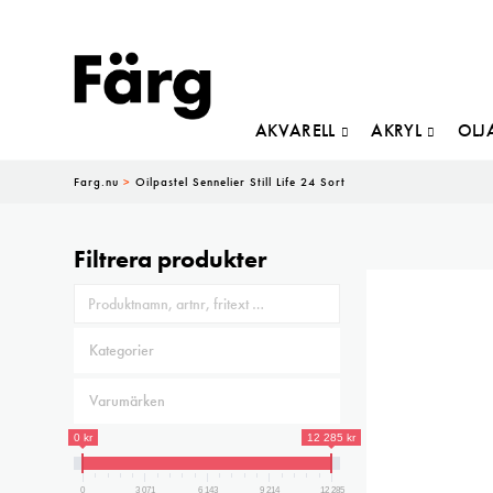
AKVARELL
AKRYL
OLJ
Farg.nu
>
Oilpastel Sennelier Still Life 24 Sort
Filtrera produkter
0 kr
12 285 kr
0
3 071
6 143
9 214
12 285