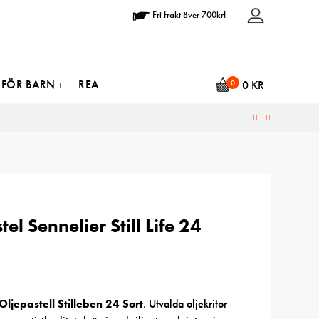
Fri frakt över 700kr!
FÖR BARN
REA
0
0
KR
tel Sennelier Still Life 24
R
Oljepastell Stilleben 24 Sort
. Utvalda oljekritor