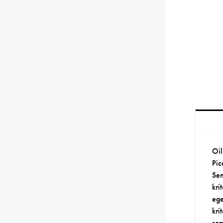
Oil
Pic
Sen
kri
ege
kri
so