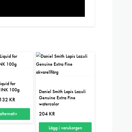
quid for
 INK 100g
Daniel Smith Lapis Lazuli
Genuine Extra Fine
Prisintervall:
132
KR
118 kr
watercolor
till
132 kr
204
KR
alternativ
Lägg i varukorgen