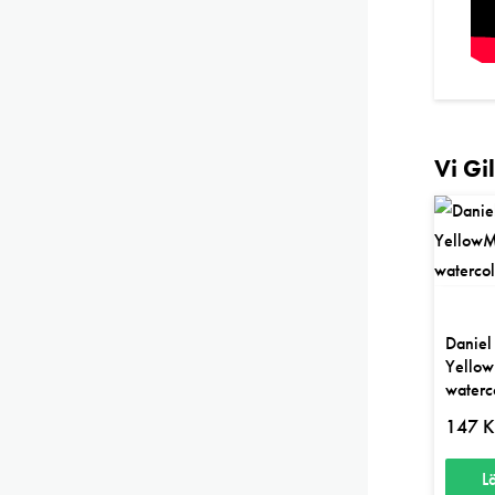
Vi Gi
Daniel
Yellow
waterc
147
K
L