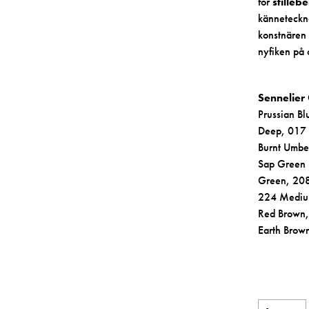
för
stilleb
känneteckna
konstnären P
nyfiken på o
Sennelier 
Prussian B
Deep, 017 
Burnt Umbe
Sap Green 
Green, 20
224 Medium
Red Brown,
Earth Brown
Oilpastel