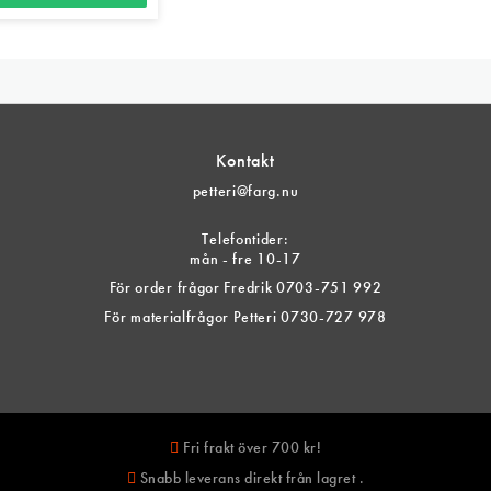
produkten
har
flera
varianter.
De
Kontakt
olika
petteri@farg.nu
alternativen
kan
Telefontider:
mån - fre 10-17
väljas
För order frågor Fredrik 0703-751 992
på
För materialfrågor Petteri 0730-727 978
produktsida
Fri frakt över 700 kr!
Snabb leverans direkt från lagret .