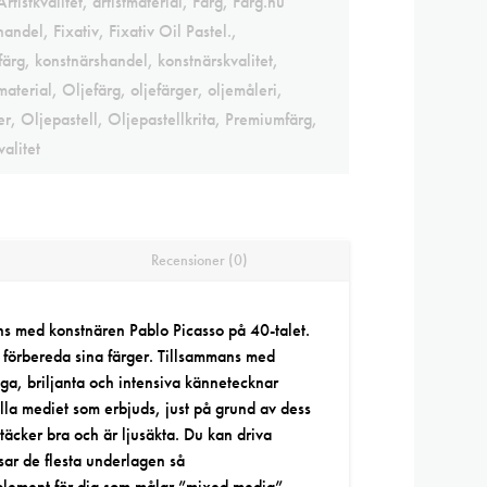
Artistkvalitet
,
artistmaterial
,
Färg
,
Färg.nu
handel
,
Fixativ
,
Fixativ Oil Pastel.
,
färg
,
konstnärshandel
,
konstnärskvalitet
,
material
,
Oljefärg
,
oljefärger
,
oljemåleri
,
er
,
Oljepastell
,
Oljepastellkrita
,
Premiumfärg
,
alitet
Recensioner (0)
mans med konstnären Pablo Picasso på 40-talet.
h förbereda sina färger. Tillsammans med
ga, briljanta och intensiva kännetecknar
ella mediet som erbjuds, just på grund av dess
täcker bra och är ljusäkta. Du kan driva
ssar de flesta underlagen så
omplement för dig som målar ”mixed media”