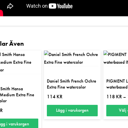
llar Även
Daniel Smith French Ochre
PIGMENT Li
Extra Fine watercolor
waterbased
 Smith Hansa
Medium Extra Fine
114
KR
118
KR
–
olor
R
Lägg i varukorgen
Välj 
Den
ägg i varukorgen
här