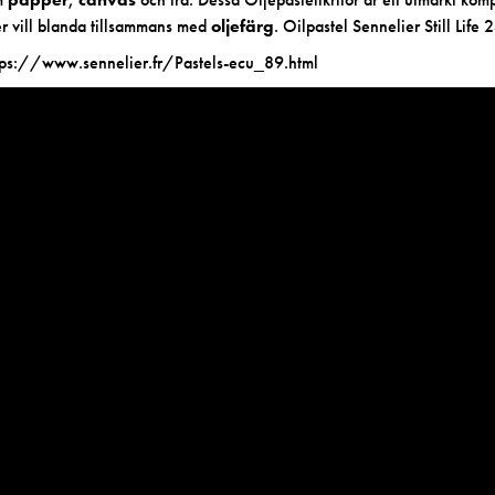
er vill blanda tillsammans med
oljefärg
. Oilpastel Sennelier Still Life 
tps://www.sennelier.fr/Pastels-ecu_89.html