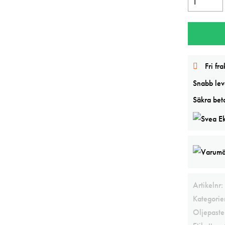
Sennelier
Still
Life
24
Fri fra
Sort
mängd
Snabb leve
Säkra beta
Artikelnr:
Kategorie
Oljepaste