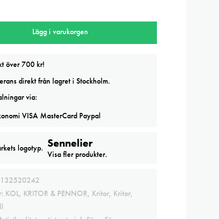
Lägg i varukorgen
kt över 700 kr!
rans direkt från lagret i Stockholm.
lningar via:
Sennelier
Visa fler produkter.
132520242
r:
KOL, KRITOR & PENNOR
,
Kritor
,
Kritor
,
ll