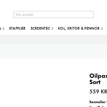
A
STAFFLIER
SCREENTEC
KOL, KRITOR & PENNOR
Oilpas
Sort
559
K
Sennelier 