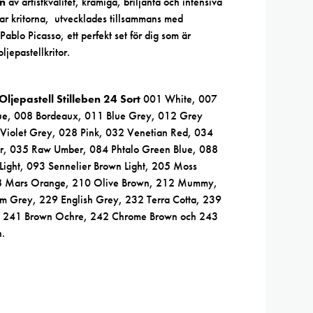
en
av artistkvalitet, krämiga, briljanta och intensiva
r kritorna, utvecklades tillsammans med
ablo Picasso, ett perfekt set för dig som är
ljepastellkritor.
Oljepastell Stilleben 24 Sort
001 White, 007
lue, 008 Bordeaux, 011 Blue Grey, 012 Grey
Violet Grey, 028 Pink, 032 Venetian Red, 034
r, 035 Raw Umber, 084 Phtalo Green Blue, 088
Light, 093 Sennelier Brown Light, 205 Moss
8 Mars Orange, 210 Olive Brown, 212 Mummy,
 Grey, 229 English Grey, 232 Terra Cotta, 239
 241 Brown Ochre, 242 Chrome Brown och 243
.