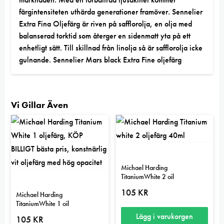
färgintensiteten uthärda generationer framöver. Sennelier
Extra Fina Oljefärg är riven på safflorolja, en olja med
balanserad torktid som återger en sidenmatt yta på ett
enhetligt sätt. Till skillnad från linolja så är safflorolja icke
gulnande. Sennelier Mars black Extra Fine oljefärg
Vi Gillar Även
Michael Harding
TitaniumWhite 2 oil
105
KR
Michael Harding
TitaniumWhite 1 oil
Lägg i varukorgen
105
KR