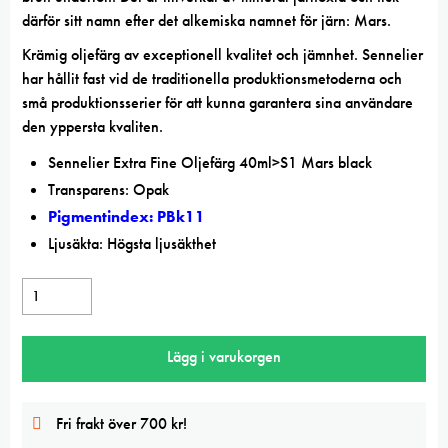
därför sitt namn efter det alkemiska namnet för järn: Mars.
Krämig oljefärg av exceptionell kvalitet och jämnhet. Sennelier
har hållit fast vid de traditionella produktionsmetoderna och
små produktionsserier för att kunna garantera sina användare
den yppersta kvaliten.
Sennelier Extra Fine Oljefärg 40ml>S1 Mars black
Transparens: Opak
Pigmentindex: PBk11
Ljusäkta: Högsta ljusäkthet
Sennelier
Mars
black
Lägg i varukorgen
Extra
Fine
oljefärg
Fri frakt över 700 kr!
mängd