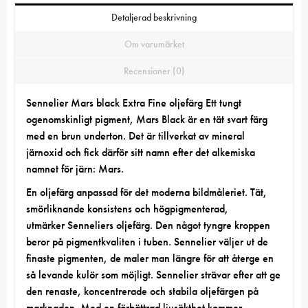
Detaljerad beskrivning
Om varumärket
Recensioner (0)
Sennelier Mars black Extra Fine oljefärg Ett tungt
ogenomskinligt pigment, Mars Black är en tät svart färg
med en brun underton. Det är tillverkat av mineral
järnoxid och fick därför sitt namn efter det alkemiska
namnet för järn: Mars.
En oljefärg anpassad för det moderna bildmåleriet. Tät,
smörliknande konsistens och högpigmenterad,
utmärker
Senneliers oljefärg
. Den något tyngre kroppen
beror på
pigmentkvaliten
i tuben. Sennelier väljer ut de
finaste pigmenten, de maler man längre för att återge en
så levande kulör som möjligt. Sennelier strävar efter att ge
den renaste, koncentrerade och stabila oljefärgen på
marknaden. Med en förbättrad ljusäkthet kommer