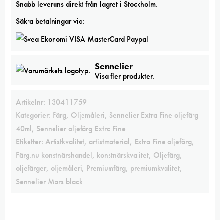
Snabb leverans direkt från lagret i Stockholm.
Säkra betalningar via:
Sennelier
Visa fler produkter.
Artikelnr:
130411759
Kategorier:
Färg
,
Oljemåleri
,
Sennelier Extra Fine oljefärg
40ml
,
Sennelier oljefärg Extra Fine
Etiketter:
Artistkvalitet
,
artistmaterial
,
Extra Fine oljefärg
,
Färg.nu konstnärshandel
,
konstnärskvalitet
,
Oljefärg
,
oljefärger
,
oljemåleri
,
Premiumfärg
,
premiumkvalitet
,
Sennelier Mars black