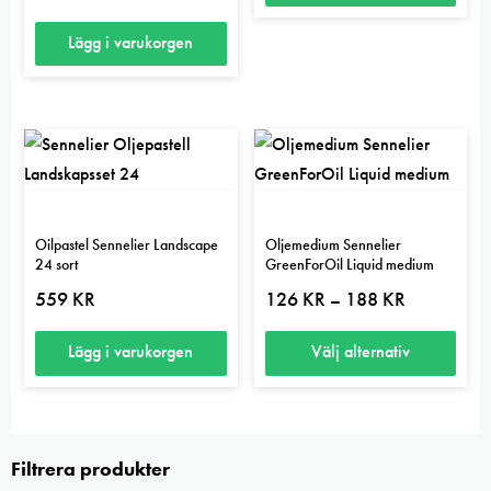
Lägg i varukorgen
Oilpastel Sennelier Landscape
Oljemedium Sennelier
24 sort
GreenForOil Liquid medium
Prisintervall:
559
KR
126
KR
188
KR
–
126 kr
till
188 kr
Lägg i varukorgen
Välj alternativ
Den
här
produkten
Filtrera produkter
har