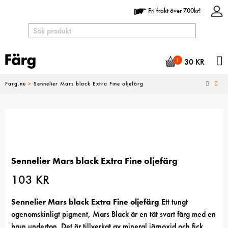
Fri frakt över 700kr!
N
1
30
KR
Farg.nu
>
Sennelier Mars black Extra Fine oljefärg
Sennelier Mars black Extra Fine oljefärg
103
KR
Sennelier Mars black Extra Fine oljefärg
Ett tungt
ogenomskinligt pigment, Mars Black är en tät svart färg med en
brun underton. Det är tillverkat av mineral järnoxid och fick