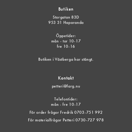
Butiken
Storgatan 83D
953 31 Haparanda
Öppetider:
mån - tor 10-17
fre 10-16
Butiken i Västberga har stängt.
Kontakt
petteri@farg.nu
Telefontider:
mån - fre 10-17
För order frågor Fredrik 0703-751 992
För materialfrågor Petteri 0730-727 978