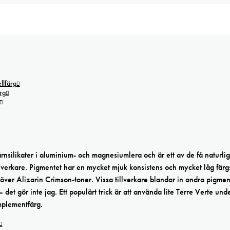
lfärg
rg
rnsilikater i aluminium- och magnesiumlera och är ett av de få naturlig
verkare. Pigmentet har en mycket mjuk konsistens och mycket låg färg
över Alizarin Crimson-toner. Vissa tillverkare blandar in andra pigmen
– det gör inte jag. Ett populärt trick är att använda lite Terre Verte und
omplementfärg.