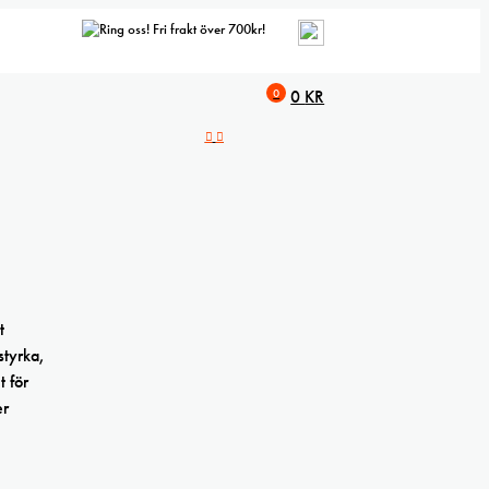
Fri frakt över 700kr!
0
0
KR
t
styrka,
t för
er