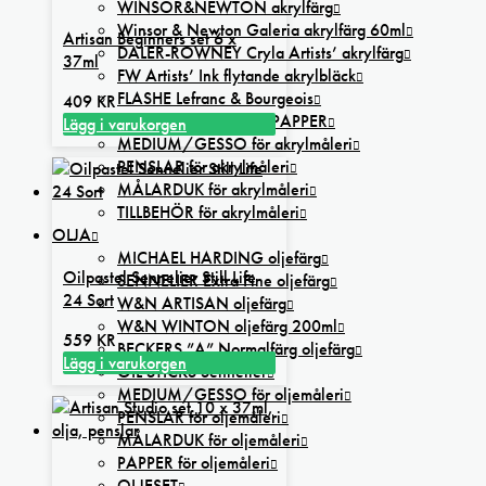
WINSOR&NEWTON akrylfärg
Winsor & Newton Galeria akrylfärg 60ml
Artisan Beginners set 6 x
DALER-ROWNEY Cryla Artists’ akrylfärg
37ml
FW Artists’ Ink flytande akrylbläck
FLASHE Lefranc & Bourgeois
409
KR
AKRYLSET och AKRYLPAPPER
Lägg i varukorgen
MEDIUM/GESSO för akrylmåleri
PENSLAR för akrylmåleri
MÅLARDUK för akrylmåleri
TILLBEHÖR för akrylmåleri
OLJA
MICHAEL HARDING oljefärg
Oilpastel Sennelier Still Life
SENNELIER Extra Fine oljefärg
24 Sort
W&N ARTISAN oljefärg
W&N WINTON oljefärg 200ml
559
KR
BECKERS ”A” Normalfärg oljefärg
Lägg i varukorgen
OIL STICKS Sennelier
MEDIUM/GESSO för oljemåleri
PENSLAR för oljemåleri
MÅLARDUK för oljemåleri
PAPPER för oljemåleri
OLJESET