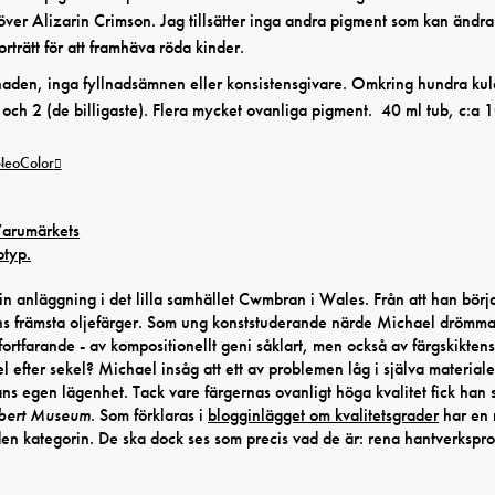
 över Alizarin Crimson. Jag tillsätter inga andra pigment som kan ändra
orträtt för att framhäva röda kinder.
naden, inga fyllnadsämnen eller konsistensgivare. Omkring hundra kul
1 och 2 (de billigaste). Flera mycket ovanliga pigment. 40 ml tub, c:a
 NeoColor
sin anläggning i det lilla samhället Cwmbran i Wales. Från att han börj
dens främsta oljefärger. Som ung konststuderande närde Michael drömm
ortfarande - av kompositionellt geni såklart, men också av färgskiktens
l efter sekel? Michael insåg att ett av problemen låg i själva material
hans egen lägenhet. Tack vare färgernas ovanligt höga kvalitet fick han 
lbert Museum
. Som förklaras i
blogginlägget om kvalitetsgrader
har en 
n kategorin. De ska dock ses som precis vad de är: rena hantverkspr