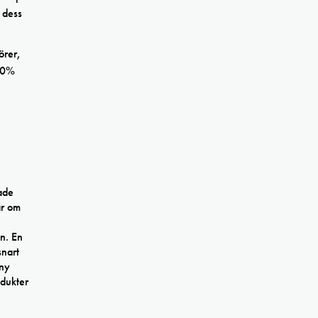
 dess
örer,
 10%
ade
ar om
en. En
snart
ny
odukter