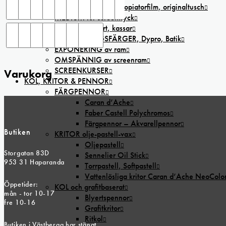
LASER,-bläckstråle,-kopiatorfilm, oríginaltusch
MEDIUM för screentryck
TEXTILIER T-shirt, kassar
IINFÄRGNINGSFÄRGER, Dypro, Batik
EXPONERING av ram
OMSPÄNNIG av screenram
SCREENKURSER
Varukorg
KOL, KRITOR & PENNOR
FÄRGPENNOR
Caran d’Ache
Faber Castell Polychromos
Färgpennor – Akvarellpennor
Butiken
KRITOR olje-pastell-vax
Oljepastell
Storgatan 83D
Sennelier Oil Stick
953 31 Haparanda
Torrpastell, Softpastell
Vattenlösliga kritor Caran d’Ache NeoColo
Öppetider:
KOL och grafitbaserat
mån - tor 10-17
Blyertspennor
fre 10-16
Grafitkritor
Ritkol
Butiken i Västberga har stängt.