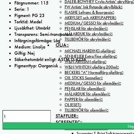
DALER-ROWNEY Cryla Artists’ akrylfärg
Färgnummer: 115
FW Artists’ Ink flytande akrylbläck
Serie: 1
FLASHE Lefranc & Bourgeois
Pigment: PG 23
AKRYLSET och AKRYLPAPPER
Torktid: Medel
MEDIUM/GESSO för akrylmåleri
Ljusäkthet: Utmärkt
PENSLAR för akrylmåleri
MÅLARDUK för akrylmåleri
Transparens: Semi-transparent
TILLBEHÖR för akrylmåleri
Infärgningsförmåga: Låg
OLJA
Medium: Linolja
MICHAEL HARDING oljefärg
Giftig: Nej
SENNELIER Extra Fine oljefärg
Säkerhetsmärkt enligt: ASTM D-4236
W&N ARTISAN oljefärg
Pigmenttyp: Oorganisk
W&N WINTON oljefärg 200ml
BECKERS ”A” Normalfärg oljefärg
OIL STICKS Sennelier
MEDIUM/GESSO för oljemåleri
PENSLAR för oljemåleri
MÅLARDUK för oljemåleri
PAPPER för oljemåleri
OLJESET
TILLBEHÖR för oljemåleri
Michael
STAFFLIER
Harding
SCREENTEC
Terre
Läg
SCREENTRYCKSFÄRGER
verte
Screentec T-Print Soft transparent s