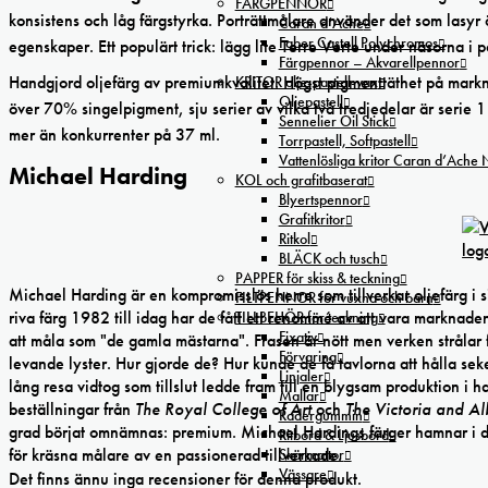
FÄRGPENNOR
konsistens och låg färgstyrka. Porträttmålare använder det som lasyr
Caran d’Ache
Faber Castell Polychromos
egenskaper. Ett populärt trick: lägg lite Terre Verte under näsorna i p
Färgpennor – Akvarellpennor
Handgjord oljefärg av premiumkvalitet. Högst pigmenttäthet på mark
KRITOR olje-pastell-vax
Oljepastell
över 70% singelpigment, sju serier av vilka två tredjedelar är serie 
Sennelier Oil Stick
mer än konkurrenter på 37 ml.
Torrpastell, Softpastell
Vattenlösliga kritor Caran d’Ache
Michael Harding
KOL och grafitbaserat
Blyertspennor
Grafitkritor
Ritkol
BLÄCK och tusch
PAPPER för skiss & teckning
Michael Harding är en kompromisslös herre som tillverkar oljefärg i 
FILTPENNOR för vuxna och barn
riva färg 1982 till idag har de fått ett renommé av att vara markna
TILLBEHÖR för teckning
Fixativ
att måla som "de gamla mästarna". Frasen är nött men verken strålar f
Förvaring
levande lyster. Hur gjorde de? Hur kunde de få tavlorna att hålla seke
Linjaler
lång resa vidtog som tillslut ledde fram till en blygsam produktion i 
Mallar
beställningar från
The Royal College of Art
och
The Victoria and A
Radergummin
grad börjat omnämnas: premium. Michael Hardings färger hamnar i de
Ritbord & Ljusbord
för kräsna målare av en passionerad tillverkade.
Skärmattor
Vässare
Det finns ännu inga recensioner för denna produkt.