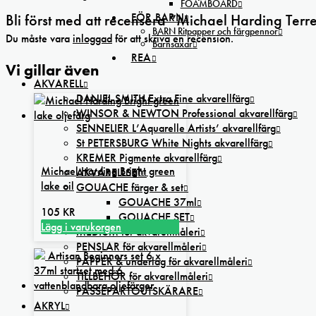
FOAMBOARD
Bli först med att recensera ”Michael Harding Terre
FÖR BARN
BARN Ritpapper och färgpennor
Du måste vara
inloggad
för att skriva en recension.
Barnsaxar
REA
Vi gillar även
AKVARELL
DANIEL SMITH Extra Fine akvarellfärg
WINSOR & NEWTON Professional akvarellfärg
SENNELIER L’Aquarelle Artists’ akvarellfärg
St PETERSBURG White Nights akvarellfärg
KREMER Pigmente akvarellfärg
Michael Harding Bright green
AKVARELLSET
lake oil
GOUACHE färger & set
GOUACHE 37ml
105
KR
GOUACHE SET
Lägg i varukorgen
MEDIUM för akvarellmåleri
PENSLAR för akvarellmåleri
PAPPER & underlag för akvarellmåleri
TILLBEHÖR för akvarellmåleri
PASSEPARTOUTSKÄRARE
AKRYL