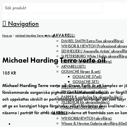
Navigation
AKVARELL
Farg.nu
>
Michael Harding Terre verte oil
DANIEL SMITH Extra Fine akvarellfärg
WINSOR & NEWTON Professional akvarel
SENNELIER L’Aquarelle Artists’ akvarellfä
St PETERSBURG White Nights akvarellfärg
Michael Harding Terre verte oil
KREMER Pigmente akvarellfärg
AKVARELLSET
GOUACHE färger & set
105
KR
GOUACHE 37ml
GOUACHE SET
Michael Harding Terre verte oil.
Green Earth är ett komplex av jä
MEDIUM för akvarellmåleri
PENSLAR för akvarellmåleri
förekommande oorganiska pigment som fortfarande erbjuds av färgtill
PAPPER & underlag för akvarellmåleri
och uppskattas särskilt av porträttmålare som använder det som lasyr 
TILLBEHÖR för akvarellmåleri
att ge en konstgjort högre färgstyrka, vilket försämrar dess kvaliteter 
PASSEPARTOUTSKÄRARE
AKRYL
näsorna i porträtt för att få de röda kinderna att framträda som en k
WINSOR&NEWTON akrylfärg
Winsor & Newton Galeria akrylfärg 60ml