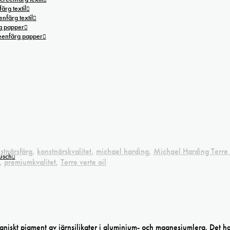
ärg textil
nfärg textil
g papper
reenfärg papper
stnärsfärg
,
konstnärskvalitet
,
michael harding
,
Michael Harding Terre 
tusch
,
premiumkvalitet
,
Terre verte oil
ganiskt pigment av järnsilikater i aluminium- och magnesiumlera. Det h