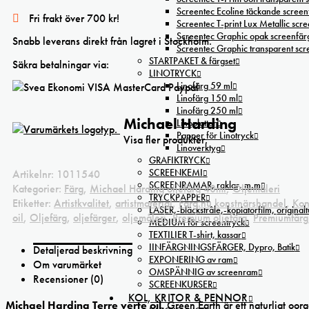
oil
Screentec Ecoline täckande screenf
Fri frakt över 700 kr!
mängd
Screentec T-print Lux Metallic scree
Screentec Graphic opak screenfär
Snabb leverans direkt från lagret i Stockholm.
Screentec Graphic transparent sc
STARTPAKET & färgset
Säkra betalningar via:
LINOTRYCK
Linofärg 59 ml
Linofärg 150 ml
Linofärg 250 ml
Michael Harding
Linoplattor
Papper för Linotryck
Visa fler produkter.
Linoverktyg
GRAFIKTRYCK
SCREENKEMI
Artikelnr:
1011540
SCREENRAMAR, raklar, m.m
Kategorier:
Färg
,
Michael Harding oljefärg 40ml
,
Oljemåleri
TRYCKPAPPER
Etiketter:
Artistkvalitet
,
artistmaterial
,
Färg.nu konstnärshandel
,
Kon
LASER,-bläckstråle,-kopiatorfilm, oríginal
oil
,
Oljefärg
,
oljefärger
,
oljemåleri
,
Premium oljefärg
,
Premiumfärg
MEDIUM för screentryck
TEXTILIER T-shirt, kassar
IINFÄRGNINGSFÄRGER, Dypro, Batik
Detaljerad beskrivning
EXPONERING av ram
Om varumärket
OMSPÄNNIG av screenram
Recensioner (0)
SCREENKURSER
KOL, KRITOR & PENNOR
Michael Harding Terre verte oil.
Green Earth är ett naturligt oor