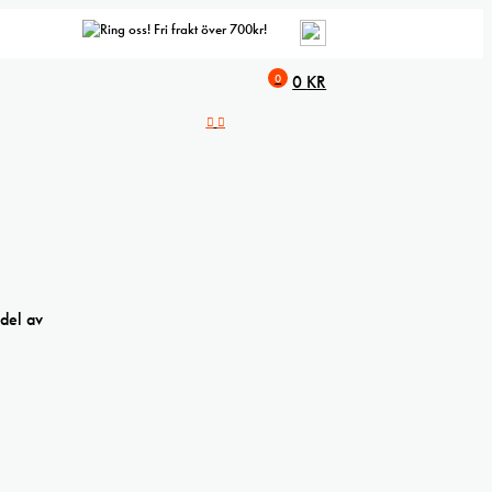
Fri frakt över 700kr!
0
0
KR
del av