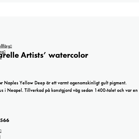
lfärg
rg
elle Artists’ watercolor
or
Naples Yellow Deep är ett varmt ogenomskinligt gult pigment.
s i Neapel. Tillverkad på konstgjord väg sedan 1400-talet och var en 
 566