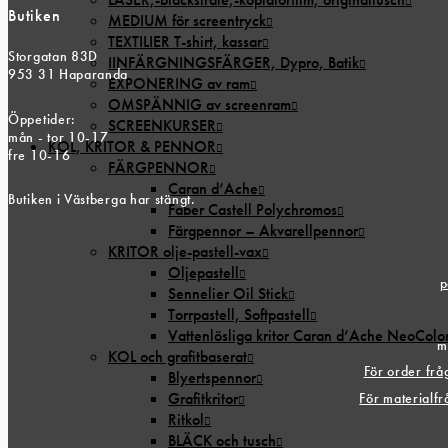
Butiken
MEDIUM för screentryck
TEXTILIER T-shirt, kassar
Storgatan 83D
IINFÄRGNINGSFÄRGER, Dypro, Batik
953 31 Haparanda
EXPONERING av ram
OMSPÄNNIG av screenram
Öppetider:
SCREENKURSER
mån - tor 10-17
KOL, KRITOR & PENNOR
fre 10-16
FÄRGPENNOR
Caran d’Ache
Butiken i Västberga har stängt.
Faber Castell Polychromos
Färgpennor – Akvarellpennor
KRITOR olje-pastell-vax
Oljepastell
p
Sennelier Oil Stick
Torrpastell, Softpastell
Vattenlösliga kritor Caran d’Ache NeoColo
m
KOL och grafitbaserat
För order fr
Blyertspennor
Grafitkritor
För materialf
Ritkol
BLÄCK och tusch