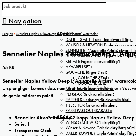
Navigation
AKVARELL
Farg.nu
>
Sennelier Naples Yellow Deep L’Aquarelle Artists’ watercolor
DANIEL SMITH Extra Fine akvarellfärg
WINSOR & NEWTON Professional akvarel
SENNELIER L’Aquarelle Artists’ akvarellfä
Sennelier Naples Yellow Deep L’Aquar
St PETERSBURG White Nights akvarellfärg
KREMER Pigmente akvarellfärg
AKVARELLSET
55
KR
GOUACHE färger & set
GOUACHE 37ml
Sennelier Naples Yellow Deep L’Aquarelle Artists’ watercol
GOUACHE SET
Ursprungligen kommer dess namn från naturliga fyndigheter i Vesuviu
MEDIUM för akvarellmåleri
PENSLAR för akvarellmåleri
de gamla mästarnas palett.
PAPPER & underlag för akvarellmåleri
TILLBEHÖR för akvarellmåleri
PASSEPARTOUTSKÄRARE
AKRYL
Sennelier Akvarellfärg 1/2 kopp Naples Yellow Deep
WINSOR&NEWTON akrylfärg
Serie: 1
Winsor & Newton Galeria akrylfärg 60ml
Transparens: Opak
DALER-ROWNEY Cryla Artists’ akrylfärg