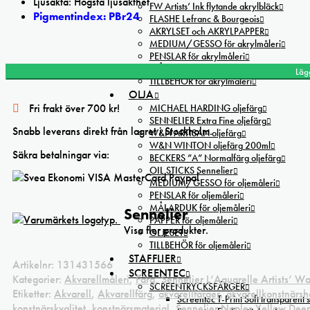
Ljusäkta: Högsta ljusäkthet
FW Artists’ Ink flytande akrylbläck
Pigmentindex: PBr24
FLASHE Lefranc & Bourgeois
AKRYLSET och AKRYLPAPPER
MEDIUM/GESSO för akrylmåleri
Sennelier Naples Yellow Deep L’Aquarelle Artists’ watercolor mäng
PENSLAR för akrylmåleri
MÅLARDUK för akrylmåleri
Läg
TILLBEHÖR för akrylmåleri
OLJA
Fri frakt över 700 kr!
MICHAEL HARDING oljefärg
SENNELIER Extra Fine oljefärg
Snabb leverans direkt från lagret i Stockholm.
W&N ARTISAN oljefärg
W&N WINTON oljefärg 200ml
Säkra betalningar via:
BECKERS ”A” Normalfärg oljefärg
OIL STICKS Sennelier
MEDIUM/GESSO för oljemåleri
PENSLAR för oljemåleri
MÅLARDUK för oljemåleri
Sennelier
PAPPER för oljemåleri
Visa fler produkter.
OLJESET
TILLBEHÖR för oljemåleri
STAFFLIER
Artikelnr:
131431566
SCREENTEC
Kategorier:
Akvarellmåleri
,
Färg
,
Sennelier L’Aquarelle Artists’ W
SCREENTRYCKSFÄRGER
Etiketter:
Akvarell
,
Akvarellfärg
,
akvarellfärger
,
akvarellkonstnärs
Screentec T-Print Soft transparent s
konstnärskvalitet
,
konstnärsmaterial
,
Sennelier Naples Yellow Dee