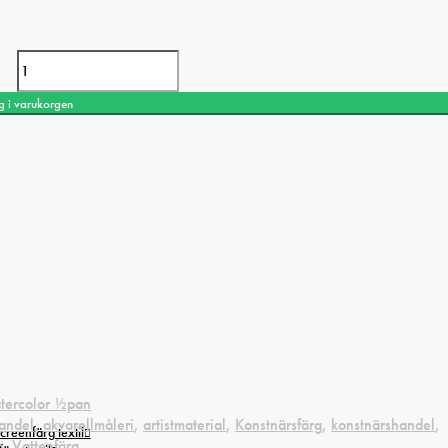
d
g i varukorgen
atercolor ½pan
handel
,
akvarellmåleri
,
artistmaterial
,
Konstnärsfärg
,
konstnärshandel
,
creenfärg textil
p
,
Vattenfärg