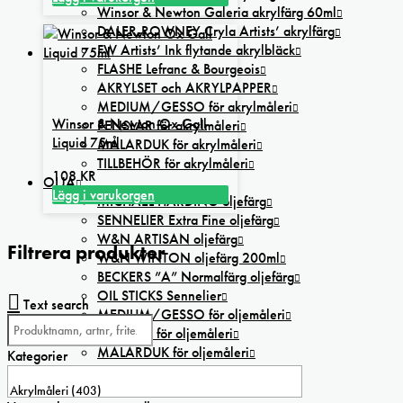
väljas
Winsor & Newton Galeria akrylfärg 60ml
på
DALER-ROWNEY Cryla Artists’ akrylfärg
produktsidan
FW Artists’ Ink flytande akrylbläck
FLASHE Lefranc & Bourgeois
AKRYLSET och AKRYLPAPPER
MEDIUM/GESSO för akrylmåleri
Winsor & Newton Ox Gall
PENSLAR för akrylmåleri
Liquid 75ml
MÅLARDUK för akrylmåleri
TILLBEHÖR för akrylmåleri
108
KR
OLJA
Lägg i varukorgen
MICHAEL HARDING oljefärg
SENNELIER Extra Fine oljefärg
W&N ARTISAN oljefärg
Filtrera produkter
W&N WINTON oljefärg 200ml
BECKERS ”A” Normalfärg oljefärg
OIL STICKS Sennelier
Text search
MEDIUM/GESSO för oljemåleri
PENSLAR för oljemåleri
MÅLARDUK för oljemåleri
Kategorier
PAPPER för oljemåleri
OLJESET