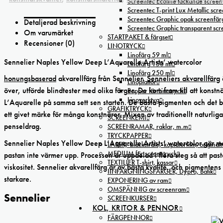
Screentec Ecoline täckande screenf
Screentec T-print Lux Metallic scree
Screentec Graphic opak screenfär
Detaljerad beskrivning
Screentec Graphic transparent sc
Om varumärket
STARTPAKET & färgset
Recensioner (0)
LINOTRYCK
Linofärg 59 ml
Sennelier Naples Yellow Deep L’Aquarelle Artists’ watercolor
Linofärg 150 ml
Linofärg 250 ml
honungsbaserad
akvarellfärg från Sennelier.
Senneliers akvarellfärg
Linoplattor
över, utförde blindtester med olika färger. De kom fram till att konstnär
Papper för Linotryck
Linoverktyg
L’Aquarelle på samma sett sen starten. De bästa pigmenten och det b
GRAFIKTRYCK
ett givet märke för många konstnärer. Mixen av traditionellt naturlig
SCREENKEMI
penseldrag.
SCREENRAMAR, raklar, m.m
TRYCKPAPPER
Sennelier Naples Yellow Deep L’Aquarelle Artists’ watercolor gör ma
LASER,-bläckstråle,-kopiatorfilm, oríginal
MEDIUM för screentryck
pastan inte värmer upp. Processen är uppdelad i flera steg så att pastan
TEXTILIER T-shirt, kassar
viskositet. Sennelier akvarellfärg är av bästa kvalité, och pigmenten
IINFÄRGNINGSFÄRGER, Dypro, Batik
starkare.
EXPONERING av ram
OMSPÄNNIG av screenram
Sennelier
SCREENKURSER
KOL, KRITOR & PENNOR
FÄRGPENNOR