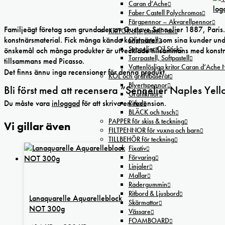
Caran d’Ache
Faber Castell Polychromos
Färgpennor – Akvarellpennor
Familjeägt företag som grundades av Gustave Sennelier 1887, Paris. 
KRITOR olje-pastell-vax
konstnärsmaterial. Fick många kända konstnärer som sina kunder under
Oljepastell
Sennelier Oil Stick
önskemål och många produkter är utvecklade tillsammans med konstnä
Torrpastell, Softpastell
tillsammans med Picasso.
Vattenlösliga kritor Caran d’Ache
Det finns ännu inga recensioner för denna produkt.
KOL och grafitbaserat
Blyertspennor
Bli först med att recensera ”Sennelier Naples Yel
Grafitkritor
Du måste vara
inloggad
för att skriva en recension.
Ritkol
BLÄCK och tusch
PAPPER för skiss & teckning
Vi gillar även
FILTPENNOR för vuxna och barn
TILLBEHÖR för teckning
Fixativ
Förvaring
Linjaler
Mallar
Radergummin
Ritbord & Ljusbord
Lanaquarelle Aquarelleblock
Skärmattor
NOT 300g
Vässare
FOAMBOARD