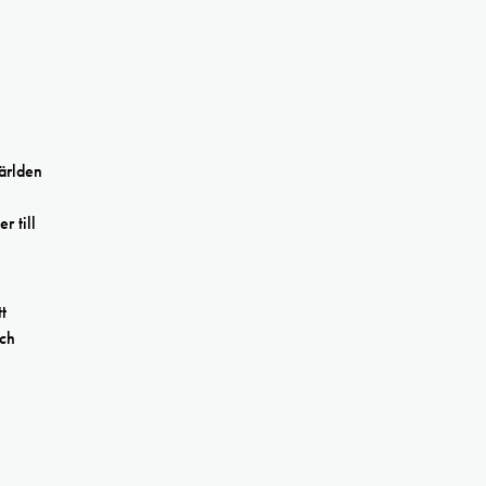
världen
r till
t
och