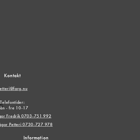
Kontakt
etteri@farg.nu
Telefontider:
r
ån - fre 10-17
ågor Fredrik 0703-751 992
rågor Petteri 0730-727 978
Information