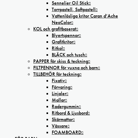
Sennelier Oil Stick
Torrpastell, Softpastell
Vattenlösliga kritor Caran d’Ache
NeoColor
KOL och grafitbaserat
Blyertspennor
Grafitkritor
Ritkol
BLÄCK och tusch
PAPPER för skiss & teckning
FILTPENNOR för vuxna och barn
TILLBEHÖR för teckning
Fixativ
Förvaring
Linjaler
Mallar
Radergummin
Ritbord & Ljusbord
Skärmattor
Vässare
FOAMBOARD