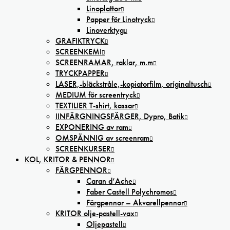
Linoplattor
Papper för Linotryck
Linoverktyg
GRAFIKTRYCK
SCREENKEMI
SCREENRAMAR, raklar, m.m
TRYCKPAPPER
LASER,-bläckstråle,-kopiatorfilm, oríginaltusch
MEDIUM för screentryck
TEXTILIER T-shirt, kassar
IINFÄRGNINGSFÄRGER, Dypro, Batik
EXPONERING av ram
OMSPÄNNIG av screenram
SCREENKURSER
KOL, KRITOR & PENNOR
FÄRGPENNOR
Caran d’Ache
Faber Castell Polychromos
Färgpennor – Akvarellpennor
KRITOR olje-pastell-vax
Oljepastell