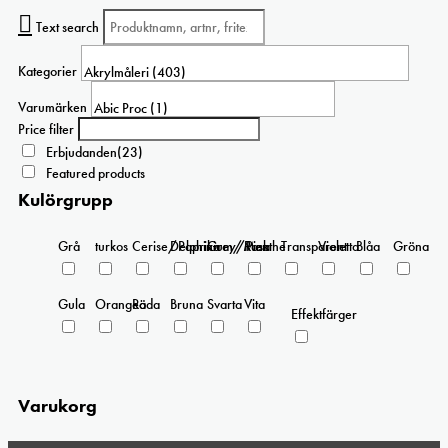
varianter.
Text search
De
olika
Kategorier
alternativen
kan
Varumärken
väljas
Price filter
på
Erbjudanden
(23)
produktsidan
Featured products
Kulörgrupp
Grå
turkos
Cerise/Paprika
Delphinium/Menthe
Grey/Pink
Rosa
Transparent
Violetta
Blåa
Gröna
Gula
Orangea
Röda
Bruna
Svarta
Vita
Effektfärger
Varukorg