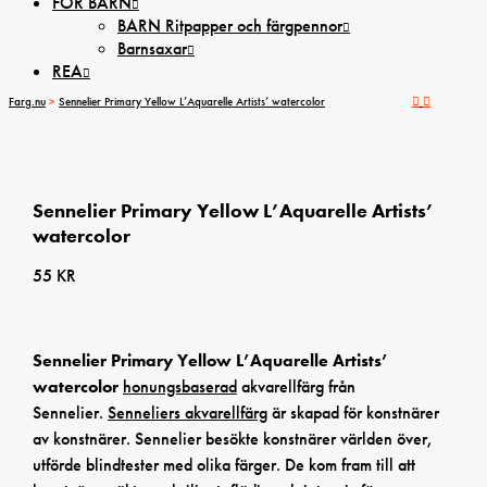
FÖR BARN
BARN Ritpapper och färgpennor
Barnsaxar
REA
Farg.nu
>
Sennelier Primary Yellow L’Aquarelle Artists’ watercolor
Sennelier Primary Yellow L’Aquarelle Artists’
watercolor
55
KR
Sennelier Primary Yellow L’Aquarelle Artists’
watercolor
honungsbaserad
akvarellfärg från
Sennelier.
Senneliers akvarellfärg
är skapad för konstnärer
av konstnärer. Sennelier besökte konstnärer världen över,
utförde blindtester med olika färger. De kom fram till att