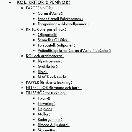
KOL, KRITOR & PENNOR
FÄRGPENNOR
Caran d’Ache
Faber Castell Polychromos
Färgpennor – Akvarellpennor
KRITOR olje-pastell-vax
Oljepastell
Sennelier Oil Stick
Torrpastell, Softpastell
Vattenlösliga kritor Caran d’Ache NeoColor
KOL och grafitbaserat
Blyertspennor
Grafitkritor
Ritkol
BLÄCK och tusch
PAPPER för skiss & teckning
FILTPENNOR för vuxna och barn
TILLBEHÖR för teckning
Fixativ
Förvaring
Linjaler
Mallar
Radergummin
Ritbord & Ljusbord
Skärmattor