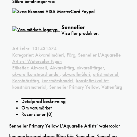
Säkra betalningar via:
Sennelier
Visa fler produkter.
Artikelnr:
131431574
Kategorier:
Akvarellmåleri
,
Färg
,
Sennelier L’Aquarelle
Artists’ Watercolor ½pan
Etiketter:
Akvarell
,
Akvarellfärg
,
akvarellfärger
,
akvarellkonstnärshandel
,
akvarellmåleri
,
artistmaterial
,
Konstnärsfärg
,
konstnärshandel
,
konstnärskvalitet
,
konstnärsmaterial
,
Sennelier Primary Yellow
,
Vattenfärg
Detaljerad beskrivning
Om varumärket
Recensioner (0)
Sennelier Primary Yellow L’Aquarelle Artists’ watercolor
honungsbaserad
akvarellfärg från Sennelier.
Senneliers