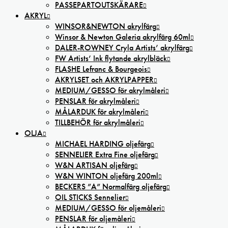
PASSEPARTOUTSKÄRARE
AKRYL
WINSOR&NEWTON akrylfärg
Winsor & Newton Galeria akrylfärg 60ml
DALER-ROWNEY Cryla Artists’ akrylfärg
FW Artists’ Ink flytande akrylbläck
FLASHE Lefranc & Bourgeois
AKRYLSET och AKRYLPAPPER
MEDIUM/GESSO för akrylmåleri
PENSLAR för akrylmåleri
MÅLARDUK för akrylmåleri
TILLBEHÖR för akrylmåleri
OLJA
MICHAEL HARDING oljefärg
SENNELIER Extra Fine oljefärg
W&N ARTISAN oljefärg
W&N WINTON oljefärg 200ml
BECKERS ”A” Normalfärg oljefärg
OIL STICKS Sennelier
MEDIUM/GESSO för oljemåleri
PENSLAR för oljemåleri