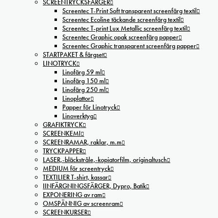
SCREENTRYCKSFÄRGER
Screentec T-Print Soft transparent screenfärg textil
Screentec Ecoline täckande screenfärg textil
Screentec T-print Lux Metallic screenfärg textil
Screentec Graphic opak screenfärg papper
Screentec Graphic transparent screenfärg papper
STARTPAKET & färgset
LINOTRYCK
Linofärg 59 ml
Linofärg 150 ml
Linofärg 250 ml
Linoplattor
Papper för Linotryck
Linoverktyg
GRAFIKTRYCK
SCREENKEMI
SCREENRAMAR, raklar, m.m
TRYCKPAPPER
LASER,-bläckstråle,-kopiatorfilm, oríginaltusch
MEDIUM för screentryck
TEXTILIER T-shirt, kassar
IINFÄRGNINGSFÄRGER, Dypro, Batik
EXPONERING av ram
OMSPÄNNIG av screenram
SCREENKURSER