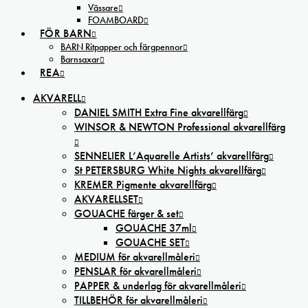
Vässare
FOAMBOARD
FÖR BARN
BARN Ritpapper och färgpennor
Barnsaxar
REA
AKVARELL
DANIEL SMITH Extra Fine akvarellfärg
WINSOR & NEWTON Professional akvarellfärg
SENNELIER L’Aquarelle Artists’ akvarellfärg
St PETERSBURG White Nights akvarellfärg
KREMER Pigmente akvarellfärg
AKVARELLSET
GOUACHE färger & set
GOUACHE 37ml
GOUACHE SET
MEDIUM för akvarellmåleri
PENSLAR för akvarellmåleri
PAPPER & underlag för akvarellmåleri
TILLBEHÖR för akvarellmåleri