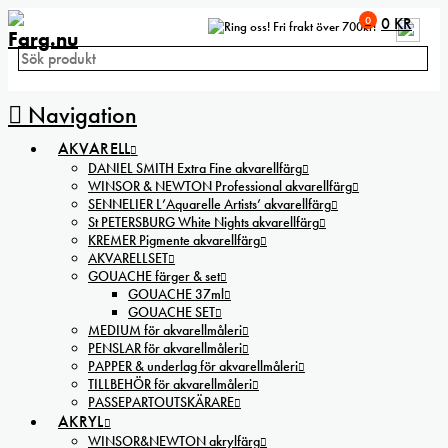
0
0
KR
Fri frakt över 700kr!
Navigation
AKVARELL
DANIEL SMITH Extra Fine akvarellfärg
WINSOR & NEWTON Professional akvarellfärg
SENNELIER L’Aquarelle Artists’ akvarellfärg
St PETERSBURG White Nights akvarellfärg
KREMER Pigmente akvarellfärg
AKVARELLSET
GOUACHE färger & set
GOUACHE 37ml
GOUACHE SET
MEDIUM för akvarellmåleri
PENSLAR för akvarellmåleri
PAPPER & underlag för akvarellmåleri
TILLBEHÖR för akvarellmåleri
PASSEPARTOUTSKÄRARE
AKRYL
WINSOR&NEWTON akrylfärg