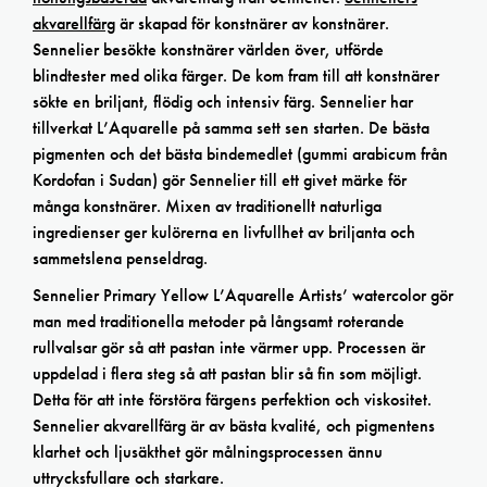
akvarellfärg
är skapad för konstnärer av konstnärer.
Sennelier besökte konstnärer världen över, utförde
blindtester med olika färger. De kom fram till att konstnärer
sökte en briljant, flödig och intensiv färg. Sennelier har
tillverkat L’Aquarelle på samma sett sen starten. De bästa
pigmenten och det bästa bindemedlet (gummi arabicum från
Kordofan i Sudan) gör Sennelier till ett givet märke för
många konstnärer. Mixen av traditionellt naturliga
ingredienser ger kulörerna en livfullhet av briljanta och
sammetslena penseldrag.
Sennelier Primary Yellow L’Aquarelle Artists’ watercolor gör
man med traditionella metoder på långsamt roterande
rullvalsar gör så att pastan inte värmer upp. Processen är
uppdelad i flera steg så att pastan blir så fin som möjligt.
Detta för att inte förstöra färgens perfektion och viskositet.
Sennelier akvarellfärg är av bästa kvalité, och pigmentens
klarhet och ljusäkthet gör målningsprocessen ännu
uttrycksfullare och starkare.