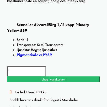
konstnärer sökte en briljant, flödig och intensiv färg.
Sennelier Akvarellfärg 1/2 kopp Primary
Yellow 559
Serie: 1
Transparens: Semi Transparent
Ljusäkta: Högsta ljusäkthet
Pigmentindex: PY59
Sennelier Primary Yellow L’Aquarelle Artists’ watercolor mängd
Lägg i varukorgen
Fri frakt över 700 kr!
Snabb leverans direkt från lagret i Stockholm.