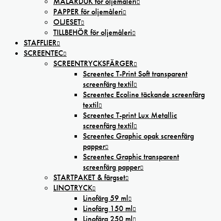
MÅLARDUK för oljemåleri
PAPPER för oljemåleri
OLJESET
TILLBEHÖR för oljemåleri
STAFFLIER
SCREENTEC
SCREENTRYCKSFÄRGER
Screentec T-Print Soft transparent
screenfärg textil
Screentec Ecoline täckande screenfärg
textil
Screentec T-print Lux Metallic
screenfärg textil
Screentec Graphic opak screenfärg
papper
Screentec Graphic transparent
screenfärg papper
STARTPAKET & färgset
LINOTRYCK
Linofärg 59 ml
Linofärg 150 ml
Linofärg 250 ml