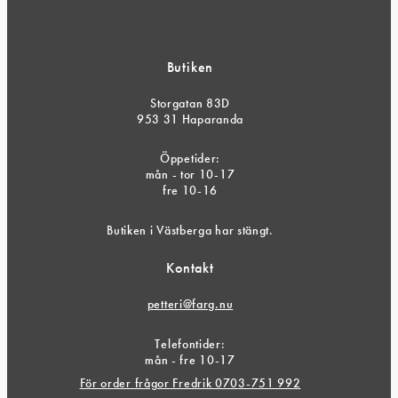
Butiken
Storgatan 83D
953 31 Haparanda
Öppetider:
mån - tor 10-17
fre 10-16
Butiken i Västberga har stängt.
Kontakt
petteri@farg.nu
Telefontider:
mån - fre 10-17
För order frågor Fredrik 0703-751 992