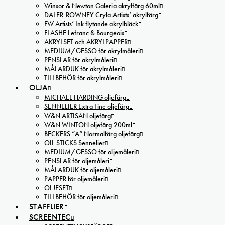
Winsor & Newton Galeria akrylfärg 60ml
DALER-ROWNEY Cryla Artists’ akrylfärg
FW Artists’ Ink flytande akrylbläck
FLASHE Lefranc & Bourgeois
AKRYLSET och AKRYLPAPPER
MEDIUM/GESSO för akrylmåleri
PENSLAR för akrylmåleri
MÅLARDUK för akrylmåleri
TILLBEHÖR för akrylmåleri
OLJA
MICHAEL HARDING oljefärg
SENNELIER Extra Fine oljefärg
W&N ARTISAN oljefärg
W&N WINTON oljefärg 200ml
BECKERS ”A” Normalfärg oljefärg
OIL STICKS Sennelier
MEDIUM/GESSO för oljemåleri
PENSLAR för oljemåleri
MÅLARDUK för oljemåleri
PAPPER för oljemåleri
OLJESET
TILLBEHÖR för oljemåleri
STAFFLIER
SCREENTEC