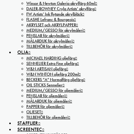
Winsor & Newton Galeria akrylfärg 60ml
DALER-ROWNEY Cryla Artists’ akrylfärg
FW Artists’ Ink flytande akrylbläck
FLASHE Lefranc & Bourgeois
AKRYLSET och AKRYLPAPPER
MEDIUM/GESSO för akrylmåleri
PENSLAR för akrylmåleri
MÅLARDUK för akrylmåleri
TILLBEHÖR för akrylmåleri
OLJA
MICHAEL HARDING oljefärg
SENNELIER Extra Fine oljefärg
W&N ARTISAN oljefärg
W&N WINTON oljefärg 200ml
BECKERS ”A” Normalfärg oljefärg
OIL STICKS Sennelier
MEDIUM/GESSO för oljemåleri
PENSLAR för oljemåleri
MÅLARDUK för oljemåleri
PAPPER för oljemåleri
OLJESET
TILLBEHÖR för oljemåleri
STAFFLIER
SCREENTEC