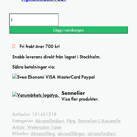
Sennelier Prussian Blue L’Aquarelle Artists’ watercolor mängd
Lägg i varukorgen
Fri frakt över 700 kr!
Snabb leverans direkt från lagret i Stockholm.
Säkra betalningar via:
Sennelier
Visa fler produkter.
Artikelnr:
131431318
Kategorier:
Akvarellmåleri
,
Färg
,
Sennelier L’Aquarelle
Artists’ Watercolor ½pan
Etiketter:
Akvarellfärg
,
akvarellfärger
,
akvarellmåleri
,