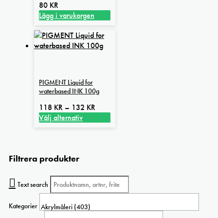
80
KR
Lägg i varukorgen
PIGMENT Liquid for
waterbased INK 100g
Prisintervall:
118
KR
–
132
KR
118 kr
Välj alternativ
Den
till
här
132 kr
produkten
Filtrera produkter
har
flera
varianter.
Text search
De
olika
Kategorier
alternativen