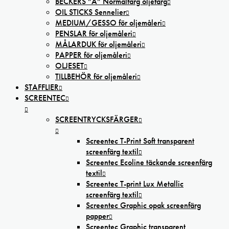
BECKERS ”A” Normalfärg oljefärg
OIL STICKS Sennelier
MEDIUM/GESSO för oljemåleri
PENSLAR för oljemåleri
MÅLARDUK för oljemåleri
PAPPER för oljemåleri
OLJESET
TILLBEHÖR för oljemåleri
STAFFLIER
SCREENTEC
SCREENTRYCKSFÄRGER
Screentec T-Print Soft transparent
screenfärg textil
Screentec Ecoline täckande screenfärg
textil
Screentec T-print Lux Metallic
screenfärg textil
Screentec Graphic opak screenfärg
papper
Screentec Graphic transparent