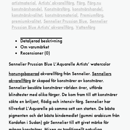
artistmaterial
,
Artists' akvarellfärg
,
Färg
,
Färg.nu
konstnärshandel
,
Konstnärsfärg
,
konstnärshandel
,
konstnärskvalitet
,
konstnärsmaterial
,
Premiumfärg
,
premiumkvalitet
,
Sennelier Prussian Blue
,
Sennelier
Prussian Blue Artists' akvarellfärg
,
Vattenfärg
Detaljerad beskrivning
Om varumärket
Recensioner (0)
Sennelier Prussian Blue L’Aquarelle Artists’ watercolor
honungsbaserad
akvarellfärg från Sennelier.
Senneliers
akvarellfärg
är skapad för konstnärer av konstnärer.
Sennelier besökte konstnärer världen över, utförde
blindtester med olika färger. De kom fram till att konstnärer
sökte en briljant, flödig och intensiv färg. Sennelier har
tillverkat L’Aquarelle på samma sett sen starten. De bästa
pigmenten och det bästa bindemedlet (gummi arabicum från
Kordofan i Sudan) gör Sennelier till ett givet märke för
många konstnärer. Mixen av traditionellt naturliga