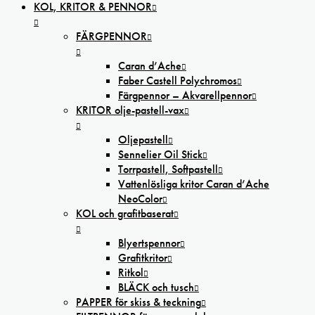
KOL, KRITOR & PENNOR
FÄRGPENNOR
Caran d’Ache
Faber Castell Polychromos
Färgpennor – Akvarellpennor
KRITOR olje-pastell-vax
Oljepastell
Sennelier Oil Stick
Torrpastell, Softpastell
Vattenlösliga kritor Caran d’Ache
NeoColor
KOL och grafitbaserat
Blyertspennor
Grafitkritor
Ritkol
BLÄCK och tusch
PAPPER för skiss & teckning