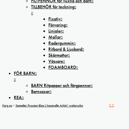
FILTPENNOR för vuxna och barn
TILLBEHÖR för teckning
Fixativ
Förvaring
Linjaler
Mallar
Radergummin
Ritbord & Ljusbord
Skärmattor
Vässare
FOAMBOARD
FÖR BARN
BARN Ritpapper och färgpennor
Barnsaxar
REA
Farg.nu
>
Sennelier Prussian Blue L’Aquarelle Artists’ watercolor