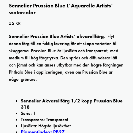
Sennelier Prussian Blue L’Aquarelle Artists’
watercolor
55
KR
Sennelier Prussian Blue Artists’ akvarellfärg
.
Flyt
denna färg till en fuktig lavering för att skapa variation till
skuggorna. Prussian Blue är ljusäkta och transparent, med
medium till hög färgstyrka. Den sprids och diffunderar lätt
och jämnt och kan anses utbytbar med den högre färgningen
Phthalo Blue i appliceringen, även om Prussian Blue är
något grönare.
Sennelier Akvarellfärg 1/2 kopp Prussian Blue
318
Serie: 1
Transparens: Transparent
Ljusäkta: Högsta ljusäkthet
Pigmentindex: PB27