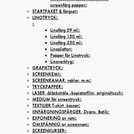
screenfärg papper
STARTPAKET & färgset
LINOTRYCK
Linofärg 59 ml
Linofärg 150 ml
Linofärg 250 ml
Linoplattor
Papper för Linotryck
Linoverktyg
GRAFIKTRYCK
SCREENKEMI
SCREENRAMAR, raklar, m.m
TRYCKPAPPER
LASER,-bläckstråle,-kopiatorfilm, oríginaltusch
MEDIUM för screentryck
TEXTILIER T-shirt, kassar
IINFÄRGNINGSFÄRGER, Dypro, Batik
EXPONERING av ram
OMSPÄNNIG av screenram
SCREENKURSER