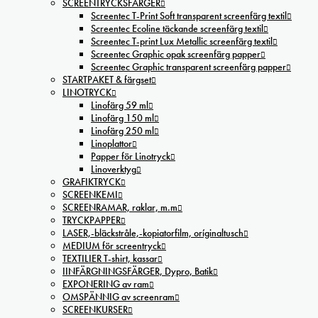
SCREENTRYCKSFÄRGER
Screentec T-Print Soft transparent screenfärg textil
Screentec Ecoline täckande screenfärg textil
Screentec T-print Lux Metallic screenfärg textil
Screentec Graphic opak screenfärg papper
Screentec Graphic transparent screenfärg papper
STARTPAKET & färgset
LINOTRYCK
Linofärg 59 ml
Linofärg 150 ml
Linofärg 250 ml
Linoplattor
Papper för Linotryck
Linoverktyg
GRAFIKTRYCK
SCREENKEMI
SCREENRAMAR, raklar, m.m
TRYCKPAPPER
LASER,-bläckstråle,-kopiatorfilm, oríginaltusch
MEDIUM för screentryck
TEXTILIER T-shirt, kassar
IINFÄRGNINGSFÄRGER, Dypro, Batik
EXPONERING av ram
OMSPÄNNIG av screenram
SCREENKURSER