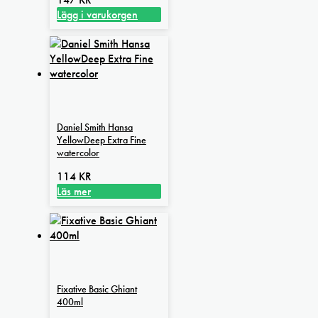
Lägg i varukorgen
Daniel Smith Hansa
YellowDeep Extra Fine
watercolor
114
KR
Läs mer
Fixative Basic Ghiant
400ml