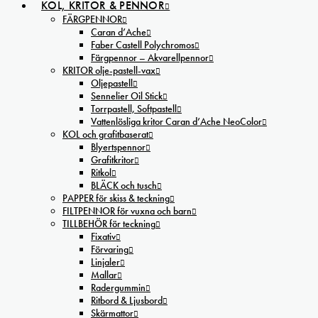
KOL, KRITOR & PENNOR
FÄRGPENNOR
Caran d’Ache
Faber Castell Polychromos
Färgpennor – Akvarellpennor
KRITOR olje-pastell-vax
Oljepastell
Sennelier Oil Stick
Torrpastell, Softpastell
Vattenlösliga kritor Caran d’Ache NeoColor
KOL och grafitbaserat
Blyertspennor
Grafitkritor
Ritkol
BLÄCK och tusch
PAPPER för skiss & teckning
FILTPENNOR för vuxna och barn
TILLBEHÖR för teckning
Fixativ
Förvaring
Linjaler
Mallar
Radergummin
Ritbord & Ljusbord
Skärmattor