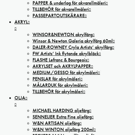
PAPPER & underlag för akvarellmåleri
TILLBEHÖR för akvarellmåleri
PASSEPARTOUTSKÄRARE
AKRYL
WINSOR&NEWTON akrylfärg
Winsor & Newton Galeria akrylfärg 60ml
DALER-ROWNEY Cryla Artists’ akrylfärg
FW Artists’ Ink flytande akrylbläck
FLASHE Lefranc & Bourgeois
AKRYLSET och AKRYLPAPPER
MEDIUM/GESSO för akrylmåleri
PENSLAR för akrylmåleri
MÅLARDUK för akrylmåleri
TILLBEHÖR för akrylmåleri
OLJA
MICHAEL HARDING oljefärg
SENNELIER Extra Fine oljefärg
W&N ARTISAN oljefärg
W&N WINTON oljefärg 200ml