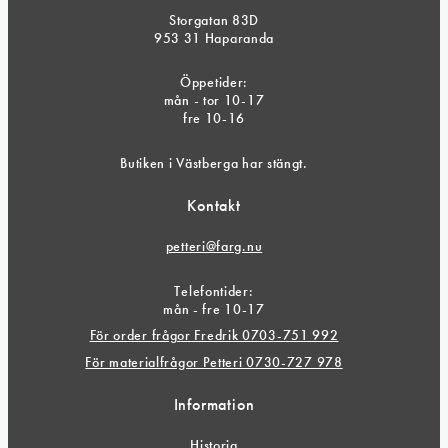
Storgatan 83D
953 31 Haparanda
Öppetider:
mån - tor 10-17
fre 10-16
Butiken i Västberga har stängt.
Kontakt
petteri@farg.nu
Telefontider:
mån - fre 10-17
För order frågor Fredrik 0703-751 992
För materialfrågor Petteri 0730-727 978
Information
Historia