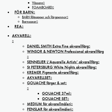
Vässare
FOAMBOARD
FÖR BARN
BARN Ritpapper och färgpennor
Barnsaxar
REA
AKVARELL
DANIEL SMITH Extra Fine akvarellfärg
WINSOR & NEWTON Professional akvarellfärg
SENNELIER L’Aquarelle Artists’ akvarellfärg
St PETERSBURG White Nights akvarellfärg
KREMER Pigmente akvarellfärg
AKVARELLSET
GOUACHE färger & set
GOUACHE 37ml
GOUACHE SET
MEDIUM för akvarellmåleri
PENSLAR för akvarellmåleri