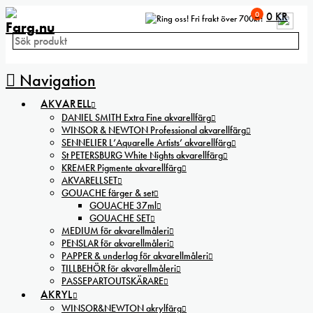
0
0
KR
Fri frakt över 700kr!
Navigation
AKVARELL
DANIEL SMITH Extra Fine akvarellfärg
WINSOR & NEWTON Professional akvarellfärg
SENNELIER L’Aquarelle Artists’ akvarellfärg
St PETERSBURG White Nights akvarellfärg
KREMER Pigmente akvarellfärg
AKVARELLSET
GOUACHE färger & set
GOUACHE 37ml
GOUACHE SET
MEDIUM för akvarellmåleri
PENSLAR för akvarellmåleri
PAPPER & underlag för akvarellmåleri
TILLBEHÖR för akvarellmåleri
PASSEPARTOUTSKÄRARE
AKRYL
WINSOR&NEWTON akrylfärg