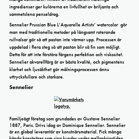
ingredienser ger kulörerna en livfullhet av briljanta och
sammetslena penseldrag.
Sennelier Prussian Blue L’Aquarelle Artists’ watercolor gör
man med traditionella metoder på långsamt roterande
rullvalsar gör så att pastan inte värmer upp. Processen är
uppdelad i flera steg så att pastan blir så fin som möjligt.
Detta för att inte förstöra färgens perfektion och viskositet.
Sennelier akvarellfärg är av bästa kvalité, och pigmentens
klarhet och ljusäkthet gör målningsprocessen ännu
uttrycksfullare och starkare.
Sennelier
Familjeägt företag som grundades av Gustave Sennelier
1887, Paris. Drivs idag av Dominique Sennelier. Sennelier
är en global leverantör av konstnärsmaterial. Fick många
kända konstnärer som sina kunder under mellankrigstiden.