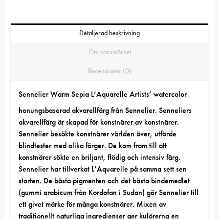
Detaljerad beskrivning
Om varumärket
Recensioner (0)
Sennelier Warm Sepia L’Aquarelle Artists’ watercolor
honungsbaserad
akvarellfärg från Sennelier.
Senneliers
akvarellfärg
är skapad för konstnärer av konstnärer.
Sennelier besökte konstnärer världen över, utförde
blindtester med olika färger. De kom fram till att
konstnärer sökte en briljant, flödig och intensiv färg.
Sennelier har tillverkat L’Aquarelle på samma sett sen
starten. De bästa pigmenten och det bästa bindemedlet
(gummi arabicum från Kordofan i Sudan) gör Sennelier till
ett givet märke för många konstnärer. Mixen av
traditionellt naturliga ingredienser ger kulörerna en