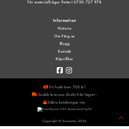
För materialfrågor Petteri 0730-727 978
Information
Historia
Om Färg.se
Blogg
Kontakt
Köpvillkor
Fri frakt över 700 kr!
Snabb leverans direkt från lagret .
Säkra betalningar via:
Copyright © Screentec
2026