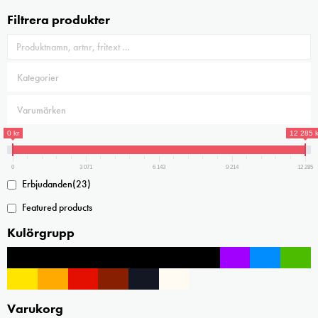
Filtrera produkter
0 kr
12 285 k
0
3 071
6 143
9 214
12 285
Erbjudanden
(23)
Featured products
Kulörgrupp
Varukorg