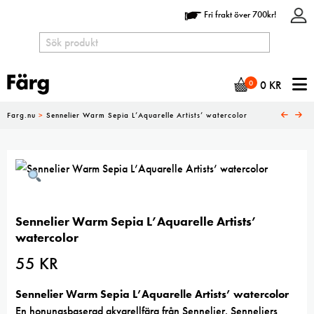
Fri frakt över 700kr!
N
0
0
KR
Farg.nu
>
Sennelier Warm Sepia L’Aquarelle Artists’ watercolor
Sennelier Warm Sepia L’Aquarelle Artists’
watercolor
55
KR
Sennelier Warm Sepia L’Aquarelle Artists’ watercolor
En honungsbaserad akvarellfärg från Sennelier.
Senneliers