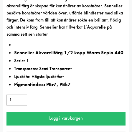
akvarellfärg
är skapad för konstnärer av konstnärer. Sennelier
besökte konstnärer världen över, utförde blindtester med olika
färger. De kom fram till att konstnärer sökte en briljant, flödig
och intensiv färg. Sennelier har tillverkat L’Aquarelle på
samma sett sen starten
Sennelier Akvarellfärg 1/2 kopp Warm Sepia 440
Serie: 1
Transparens: Semi Transparent
Ljusäkta: Högsta ljusäkthet
Pigmentindex: PBr7, PBk7
Sennelier
Warm
Sepia
Lägg i varukorgen
L’Aquarelle
Artists’