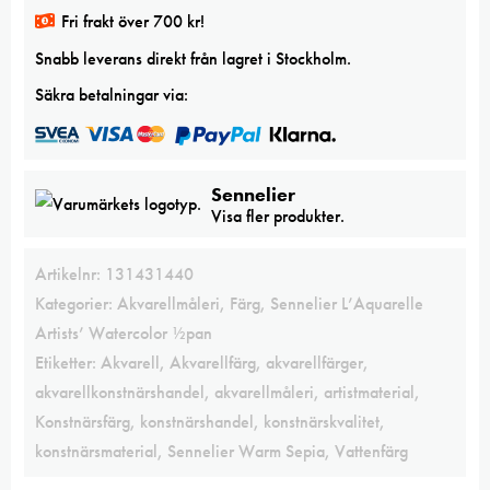
watercolor
Fri frakt över 700 kr!
mängd
Snabb leverans direkt från lagret i Stockholm.
Säkra betalningar via:
Sennelier
Visa fler produkter.
Artikelnr:
131431440
Kategorier:
Akvarellmåleri
,
Färg
,
Sennelier L’Aquarelle
Artists’ Watercolor ½pan
Etiketter:
Akvarell
,
Akvarellfärg
,
akvarellfärger
,
akvarellkonstnärshandel
,
akvarellmåleri
,
artistmaterial
,
Konstnärsfärg
,
konstnärshandel
,
konstnärskvalitet
,
konstnärsmaterial
,
Sennelier Warm Sepia
,
Vattenfärg