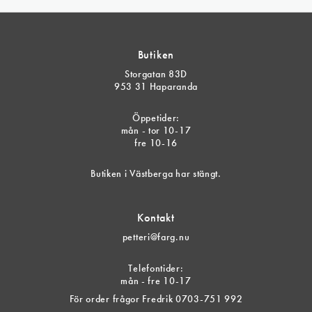
Butiken
Storgatan 83D
953 31 Haparanda
Öppetider:
mån - tor 10-17
fre 10-16
Butiken i Västberga har stängt.
Kontakt
petteri@farg.nu
Telefontider:
mån - fre 10-17
För order frågor Fredrik 0703-751 992