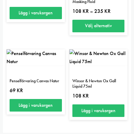
Masking Fluid
Prisintervall:
108
KR
235
KR
–
Lägg i varukorgen
108 kr
till
235 kr
Välj alternativ
Den
här
produkten
har
flera
varianter.
Penselförvaring Canvas Natur
Winsor & Newton Ox Gall
De
Liquid 75ml
69
KR
olika
108
KR
alternativen
Lägg i varukorgen
kan
Lägg i varukorgen
väljas
på
produktsidan