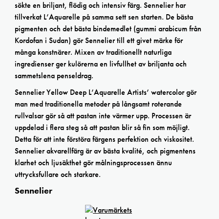
sökte en briljant, flödig och intensiv färg. Sennelier har
tillverkat L’Aquarelle på samma sett sen starten. De bästa
pigmenten och det bästa bindemedlet (gummi arabicum från
Kordofan i Sudan) gör Sennelier till ett givet märke för
många konstnärer. Mixen av traditionellt naturliga
ingredienser ger kulörerna en livfullhet av briljanta och
sammetslena penseldrag.
Sennelier Yellow Deep L’Aquarelle Artists’ watercolor gör
man med traditionella metoder på långsamt roterande
rullvalsar gör så att pastan inte värmer upp. Processen är
uppdelad i flera steg så att pastan blir så fin som möjligt.
Detta för att inte förstöra färgens perfektion och viskositet.
Sennelier akvarellfärg är av bästa kvalité, och pigmentens
klarhet och ljusäkthet gör målningsprocessen ännu
uttrycksfullare och starkare.
Sennelier