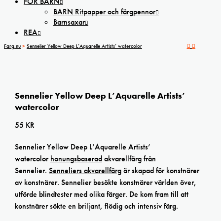
FÖR BARN
BARN Ritpapper och färgpennor
Barnsaxar
REA
Farg.nu
>
Sennelier Yellow Deep L’Aquarelle Artists’ watercolor
Sennelier Yellow Deep L’Aquarelle Artists’
watercolor
55
KR
Sennelier Yellow Deep L’Aquarelle Artists’
watercolor
honungsbaserad
akvarellfärg från
Sennelier.
Senneliers akvarellfärg
är skapad för konstnärer
av konstnärer. Sennelier besökte konstnärer världen över,
utförde blindtester med olika färger. De kom fram till att
konstnärer sökte en briljant, flödig och intensiv färg.