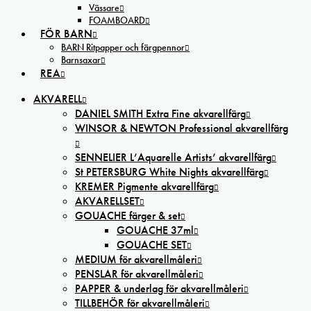
Vässare
FOAMBOARD
FÖR BARN
BARN Ritpapper och färgpennor
Barnsaxar
REA
AKVARELL
DANIEL SMITH Extra Fine akvarellfärg
WINSOR & NEWTON Professional akvarellfärg
SENNELIER L’Aquarelle Artists’ akvarellfärg
St PETERSBURG White Nights akvarellfärg
KREMER Pigmente akvarellfärg
AKVARELLSET
GOUACHE färger & set
GOUACHE 37ml
GOUACHE SET
MEDIUM för akvarellmåleri
PENSLAR för akvarellmåleri
PAPPER & underlag för akvarellmåleri
TILLBEHÖR för akvarellmåleri