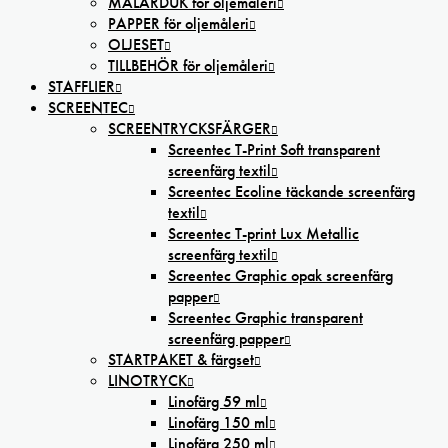
MÅLARDUK för oljemåleri
PAPPER för oljemåleri
OLJESET
TILLBEHÖR för oljemåleri
STAFFLIER
SCREENTEC
SCREENTRYCKSFÄRGER
Screentec T-Print Soft transparent
screenfärg textil
Screentec Ecoline täckande screenfärg
textil
Screentec T-print Lux Metallic
screenfärg textil
Screentec Graphic opak screenfärg
papper
Screentec Graphic transparent
screenfärg papper
STARTPAKET & färgset
LINOTRYCK
Linofärg 59 ml
Linofärg 150 ml
Linofärg 250 ml