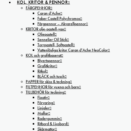
KOL, KRITOR & PENNOR
FÄRGPENNOR
Caran d’Ache
Faber Castell Polychromos
Färgpennor – Akvarellpennor
KRITOR olje-pastell-vax
Oljepastell
Sennelier Oil Stick
Torrpastell, Softpastell
Vattenlösliga kritor Caran d’Ache NeoColor
KOL och grafitbaserat
Blyertspennor
Grafitkritor
Ritkol
BLÄCK och tusch
PAPPER för skiss & teckning
FILTPENNOR för vuxna och barn
TILLBEHÖR för teckning
Fixativ
Förvaring
Linjaler
Mallar
Radergummin
Ritbord & Ljusbord
Skärmattor