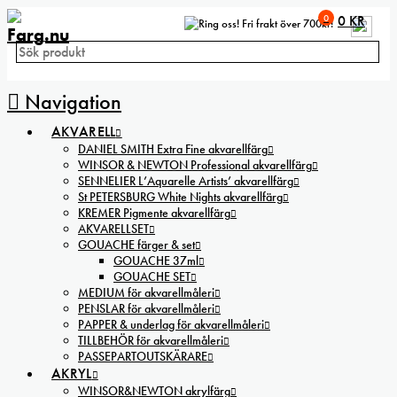
0
0
KR
Fri frakt över 700kr!
Navigation
AKVARELL
DANIEL SMITH Extra Fine akvarellfärg
WINSOR & NEWTON Professional akvarellfärg
SENNELIER L’Aquarelle Artists’ akvarellfärg
St PETERSBURG White Nights akvarellfärg
KREMER Pigmente akvarellfärg
AKVARELLSET
GOUACHE färger & set
GOUACHE 37ml
GOUACHE SET
MEDIUM för akvarellmåleri
PENSLAR för akvarellmåleri
PAPPER & underlag för akvarellmåleri
TILLBEHÖR för akvarellmåleri
PASSEPARTOUTSKÄRARE
AKRYL
WINSOR&NEWTON akrylfärg