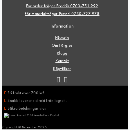
För order frågor Fredrik 0703-751 992
För materialfrågor Petteri 0730-727 978
Information
Historia
Om Färg.se
Blogg
Kontakt
Köpvillkor
Fri frakt över 700 kr!
Snabb leverans direkt från lagret .
Säkra betalningar via:
Copyright © Screentec
2026