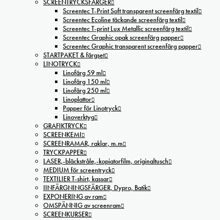
SCREENTRYCKSFÄRGER
Screentec T-Print Soft transparent screenfärg textil
Screentec Ecoline täckande screenfärg textil
Screentec T-print Lux Metallic screenfärg textil
Screentec Graphic opak screenfärg papper
Screentec Graphic transparent screenfärg papper
STARTPAKET & färgset
LINOTRYCK
Linofärg 59 ml
Linofärg 150 ml
Linofärg 250 ml
Linoplattor
Papper för Linotryck
Linoverktyg
GRAFIKTRYCK
SCREENKEMI
SCREENRAMAR, raklar, m.m
TRYCKPAPPER
LASER,-bläckstråle,-kopiatorfilm, oríginaltusch
MEDIUM för screentryck
TEXTILIER T-shirt, kassar
IINFÄRGNINGSFÄRGER, Dypro, Batik
EXPONERING av ram
OMSPÄNNIG av screenram
SCREENKURSER