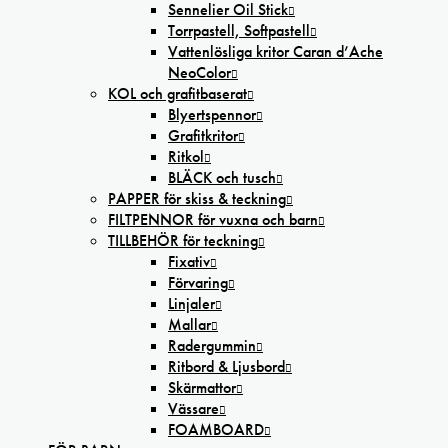
Sennelier Oil Stick
Torrpastell, Softpastell
Vattenlösliga kritor Caran d’Ache
NeoColor
KOL och grafitbaserat
Blyertspennor
Grafitkritor
Ritkol
BLÄCK och tusch
PAPPER för skiss & teckning
FILTPENNOR för vuxna och barn
TILLBEHÖR för teckning
Fixativ
Förvaring
Linjaler
Mallar
Radergummin
Ritbord & Ljusbord
Skärmattor
Vässare
FOAMBOARD