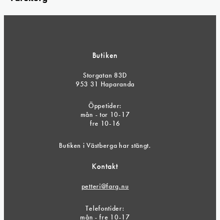
Butiken
Storgatan 83D
953 31 Haparanda
Öppetider:
mån - tor 10-17
fre 10-16
Butiken i Västberga har stängt.
Kontakt
petteri@farg.nu
Telefontider:
mån - fre 10-17