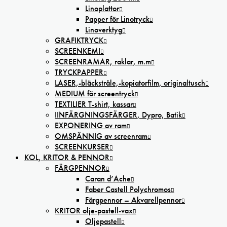
Linoplattor
Papper för Linotryck
Linoverktyg
GRAFIKTRYCK
SCREENKEMI
SCREENRAMAR, raklar, m.m
TRYCKPAPPER
LASER,-bläckstråle,-kopiatorfilm, oríginaltusch
MEDIUM för screentryck
TEXTILIER T-shirt, kassar
IINFÄRGNINGSFÄRGER, Dypro, Batik
EXPONERING av ram
OMSPÄNNIG av screenram
SCREENKURSER
KOL, KRITOR & PENNOR
FÄRGPENNOR
Caran d’Ache
Faber Castell Polychromos
Färgpennor – Akvarellpennor
KRITOR olje-pastell-vax
Oljepastell