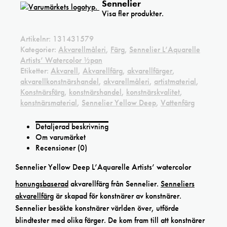
Sennelier
Visa fler produkter.
Artikelnr:
131431579
Kategorier:
Akvarellmåleri
,
Färg
,
Sennelier L’Aquarelle
Artists’ Watercolor ½pan
Etiketter:
Akvarell
,
Akvarellfärg
,
akvarellfärger
,
akvarellkonstnärshandel
,
akvarellmåleri
,
artistmaterial
,
Konstnärsfärg
,
konstnärshandel
,
konstnärskvalitet
,
konstnärsmaterial
,
Sennelier Yellow Deep
,
Vattenfärg
Detaljerad beskrivning
Om varumärket
Recensioner (0)
Sennelier Yellow Deep L’Aquarelle Artists’ watercolor
honungsbaserad
akvarellfärg från Sennelier.
Senneliers
akvarellfärg
är skapad för konstnärer av konstnärer.
Sennelier besökte konstnärer världen över, utförde
blindtester med olika färger. De kom fram till att konstnärer