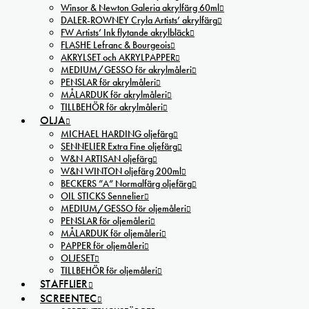
Winsor & Newton Galeria akrylfärg 60ml
DALER-ROWNEY Cryla Artists’ akrylfärg
FW Artists’ Ink flytande akrylbläck
FLASHE Lefranc & Bourgeois
AKRYLSET och AKRYLPAPPER
MEDIUM/GESSO för akrylmåleri
PENSLAR för akrylmåleri
MÅLARDUK för akrylmåleri
TILLBEHÖR för akrylmåleri
OLJA
MICHAEL HARDING oljefärg
SENNELIER Extra Fine oljefärg
W&N ARTISAN oljefärg
W&N WINTON oljefärg 200ml
BECKERS ”A” Normalfärg oljefärg
OIL STICKS Sennelier
MEDIUM/GESSO för oljemåleri
PENSLAR för oljemåleri
MÅLARDUK för oljemåleri
PAPPER för oljemåleri
OLJESET
TILLBEHÖR för oljemåleri
STAFFLIER
SCREENTEC