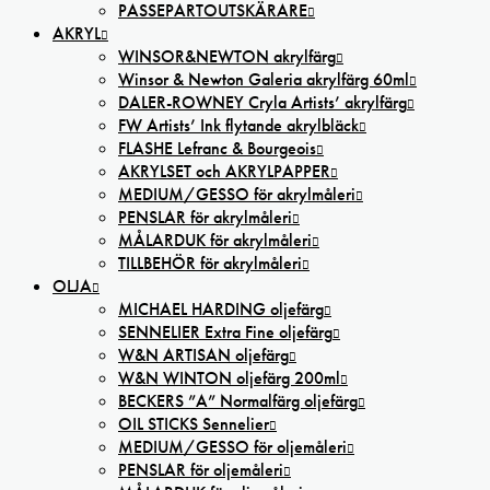
PASSEPARTOUTSKÄRARE
AKRYL
WINSOR&NEWTON akrylfärg
Winsor & Newton Galeria akrylfärg 60ml
DALER-ROWNEY Cryla Artists’ akrylfärg
FW Artists’ Ink flytande akrylbläck
FLASHE Lefranc & Bourgeois
AKRYLSET och AKRYLPAPPER
MEDIUM/GESSO för akrylmåleri
PENSLAR för akrylmåleri
MÅLARDUK för akrylmåleri
TILLBEHÖR för akrylmåleri
OLJA
MICHAEL HARDING oljefärg
SENNELIER Extra Fine oljefärg
W&N ARTISAN oljefärg
W&N WINTON oljefärg 200ml
BECKERS ”A” Normalfärg oljefärg
OIL STICKS Sennelier
MEDIUM/GESSO för oljemåleri
PENSLAR för oljemåleri