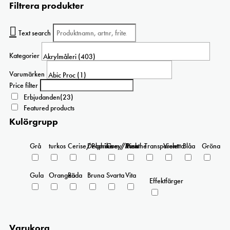
Filtrera produkter
har
flera
varianter.
Text search
De
olika
Kategorier
alternativen
kan
Varumärken
väljas
Price filter
på
Erbjudanden
(23)
produktsidan
Featured products
Kulörgrupp
Grå
turkos
Cerise/Paprika
Delphinium/Menthe
Grey/Pink
Rosa
Transparent
Violetta
Blåa
Gröna
Gula
Orangea
Röda
Bruna
Svarta
Vita
Effektfärger
Varukorg