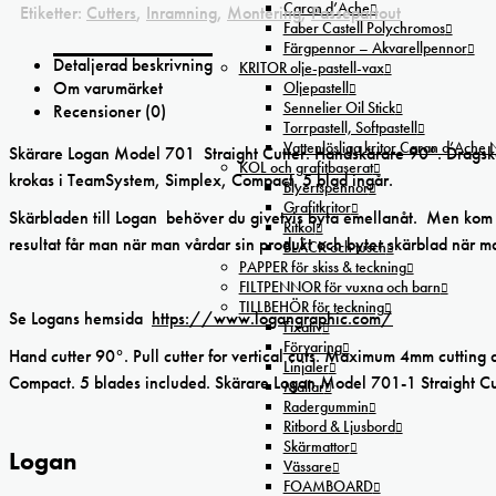
Caran d’Ache
Etiketter:
Cutters
,
Inramning
,
Montering
,
Passepartout
Faber Castell Polychromos
Färgpennor – Akvarellpennor
Detaljerad beskrivning
KRITOR olje-pastell-vax
Om varumärket
Oljepastell
Sennelier Oil Stick
Recensioner (0)
Torrpastell, Softpastell
Vattenlösliga kritor Caran d’Ache
Skärare Logan Model 701 Straight Cutter. Handskärare 90°. Dragskä
KOL och grafitbaserat
krokas i TeamSystem, Simplex, Compact. 5 blad ingår.
Blyertspennor
Grafitkritor
Skärbladen till Logan behöver du givetvis byta emellanåt. Men kom ih
Ritkol
resultat får man när man vårdar sin produkt och byter skärblad när man
BLÄCK och tusch
PAPPER för skiss & teckning
FILTPENNOR för vuxna och barn
TILLBEHÖR för teckning
Se Logans hemsida
https://www.logangraphic.com/
Fixativ
Förvaring
Hand cutter 90°. Pull cutter for vertical cuts. Maximum 4mm cutting
Linjaler
Compact. 5 blades included. Skärare Logan Model 701-1 Straight Cu
Mallar
Radergummin
Ritbord & Ljusbord
Skärmattor
Logan
Vässare
FOAMBOARD