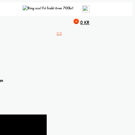
Fri frakt över 700kr!
0
0
KR
an