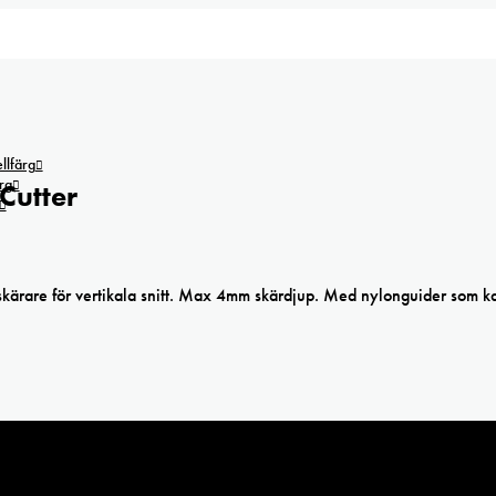
lfärg
rg
Cutter
kärare för vertikala snitt. Max 4mm skärdjup. Med nylonguider som k