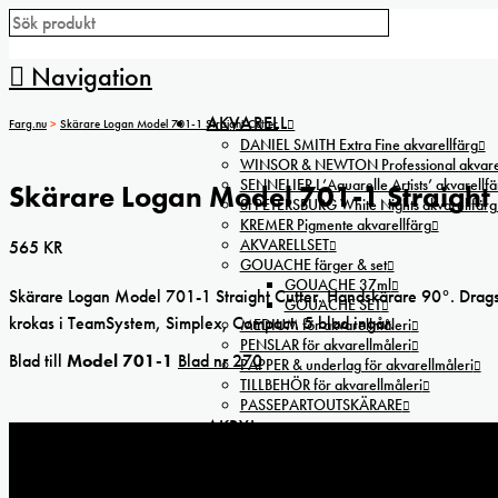
Navigation
AKVARELL
Farg.nu
>
Skärare Logan Model 701-1 Straight Cutter
DANIEL SMITH Extra Fine akvarellfärg
WINSOR & NEWTON Professional akvarel
SENNELIER L’Aquarelle Artists’ akvarellfä
Skärare Logan Model 701-1 Straight 
St PETERSBURG White Nights akvarellfärg
KREMER Pigmente akvarellfärg
AKVARELLSET
565
KR
GOUACHE färger & set
GOUACHE 37ml
Skärare Logan Model 701-1 Straight Cutter. Handskärare 90°. Drags
GOUACHE SET
krokas i TeamSystem, Simplex, Compact. 5 blad ingår.
MEDIUM för akvarellmåleri
PENSLAR för akvarellmåleri
Blad till
Model 701-1
Blad nr 270
PAPPER & underlag för akvarellmåleri
TILLBEHÖR för akvarellmåleri
PASSEPARTOUTSKÄRARE
AKRYL
WINSOR&NEWTON akrylfärg
Winsor & Newton Galeria akrylfärg 60ml
DALER-ROWNEY Cryla Artists’ akrylfärg