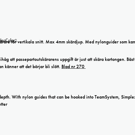
 NeoColor
rare för vertikala snitt. Max 4mm skärdjup. Med nylonguider som ka
åg att passepartoutskärarens uppgift är just att skära kartongen. Bäst
 känner att det börjar bli slött.
Blad nr 270
 depth. With nylon guides that can be hooked into TeamSystem, Simple
tter