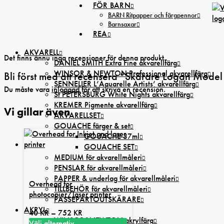
FÖR BARN
BARN Ritpapper och färgpennor
Barnsaxar
REA
AKVARELL
Det finns ännu inga recensioner för denna produkt.
DANIEL SMITH Extra Fine akvarellfärg
WINSOR & NEWTON Professional akvarellfärg
Bli först med att recensera ”Skärare Logan Model
SENNELIER L’Aquarelle Artists’ akvarellfärg
Du måste vara
inloggad
för att skriva en recension.
St PETERSBURG White Nights akvarellfärg
KREMER Pigmente akvarellfärg
Vi gillar även
AKVARELLSET
GOUACHE färger & set
GOUACHE 37ml
GOUACHE SET
MEDIUM för akvarellmåleri
PENSLAR för akvarellmåleri
PAPPER & underlag för akvarellmåleri
Overhead for
TILLBEHÖR för akvarellmåleri
photocopier/laser printer
PASSEPARTOUTSKÄRARE
AKRYL
Prisintervall:
40
KR
–
752
KR
WINSOR&NEWTON akrylfärg
40 kr
Välj alternativ