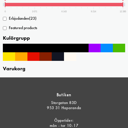
kan
kan
väljas
väljas
0
3 071
6 143
9 214
12 285
på
på
Erbjudanden
(23)
produktsidan
produktsidan
Featured products
Kulörgrupp
Varukorg
Butiken
Storgatan 83D
953 31 Haparanda
Öppetider:
mån - tor 10-17