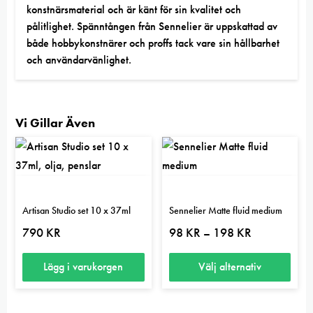
konstnärsmaterial och är känt för sin kvalitet och
pålitlighet. Spänntången från Sennelier är uppskattad av
både hobbykonstnärer och proffs tack vare sin hållbarhet
och användarvänlighet.
Vi Gillar Även
Artisan Studio set 10 x 37ml
Sennelier Matte fluid medium
Prisintervall:
790
KR
98
KR
198
KR
–
98 kr
till
198 kr
Lägg i varukorgen
Välj alternativ
Den
här