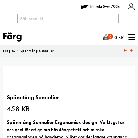
Fri frakt över 700kr!
N
0
0
KR
Farg.nu
>
Spänntång Sennelier
Spänntång Sennelier
458
KR
Spänntång Sennelier Ergonomisk design
: Verktyget är
designat för att ge bra hävstångseffekt och minska
ansträngningen på händerna, vilket gör det lättare att spänna