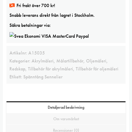
Fri frakt över 700 kr!
Snabb leverans direkt från lagret i Stockholm.
Säkra betalningar via:
Artikelnr:
A15035
Kategorier:
Akrylmåleri
,
Målartillbehör
,
Oljemåleri
,
Redskap
,
Tillbehör för akrylmåleri
,
Tillbehör för oljemåleri
Etikett:
Spänntång Sennelier
Detaljerad beskrivning
Om varumärket
Recensioner (0)