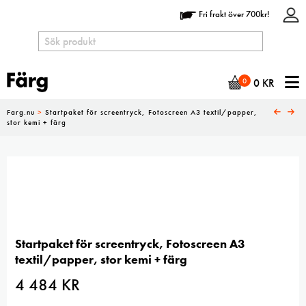
Fri frakt över 700kr!
N
0
0
KR
Farg.nu
>
Startpaket för screentryck, Fotoscreen A3 textil/papper,
stor kemi + färg
Startpaket för screentryck, Fotoscreen A3
textil/papper, stor kemi + färg
4 484
KR