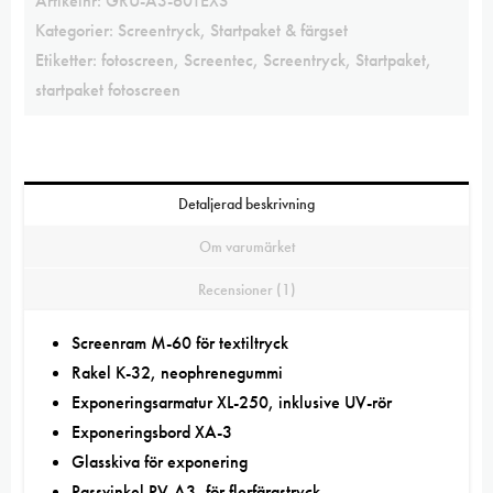
Artikelnr:
GRU-A3-60TEXS
Kategorier:
Screentryck
,
Startpaket & färgset
Etiketter:
fotoscreen
,
Screentec
,
Screentryck
,
Startpaket
,
startpaket fotoscreen
Detaljerad beskrivning
Om varumärket
Recensioner (1)
Screenram M-60 för textiltryck
Rakel K-32, neophrenegummi
Exponeringsarmatur XL-250, inklusive UV-rör
Exponeringsbord XA-3
Glasskiva för exponering
Passvinkel PV-A3, för flerfärgstryck