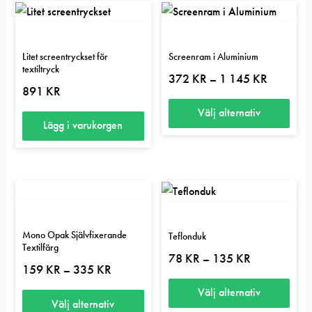
Litet screentryckset för
Screenram i Aluminium
textiltryck
Prisinterva
372
KR
1 145
KR
–
372 kr
891
KR
till
1
Välj alternativ
145 kr
Lägg i varukorgen
Den
här
produkten
har
flera
varianter.
Mono Opak Självfixerande
Teflonduk
Textilfärg
De
Prisintervall:
78
KR
135
KR
–
78 kr
Prisintervall:
olika
159
KR
335
KR
–
till
159 kr
alternativen
135 kr
till
Välj alternativ
335 kr
Välj alternativ
kan