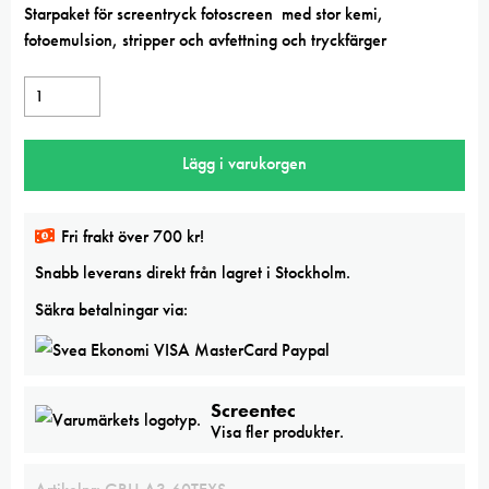
Starpaket för screentryck fotoscreen med stor kemi,
fotoemulsion, stripper och avfettning och tryckfärger
Startpaket
för
screentryck,
Lägg i varukorgen
Fotoscreen
A3
textil/papper,
Fri frakt över 700 kr!
stor
Snabb leverans direkt från lagret i Stockholm.
kemi
+
Säkra betalningar via:
färg
mängd
Screentec
Visa fler produkter.