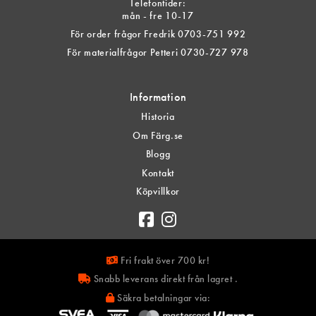
Telefontider:
mån - fre 10-17
För order frågor Fredrik 0703-751 992
För materialfrågor Petteri 0730-727 978
Information
Historia
Om Färg.se
Blogg
Kontakt
Köpvillkor
Fri frakt över 700 kr!
Snabb leverans direkt från lagret .
Säkra betalningar via: