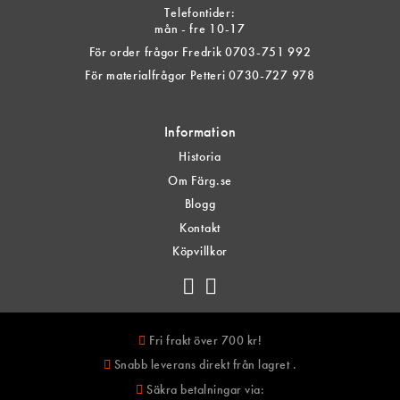
Telefontider:
mån - fre 10-17
För order frågor Fredrik 0703-751 992
För materialfrågor Petteri 0730-727 978
Information
Historia
Om Färg.se
Blogg
Kontakt
Köpvillkor
Fri frakt över 700 kr!
Snabb leverans direkt från lagret .
Säkra betalningar via: