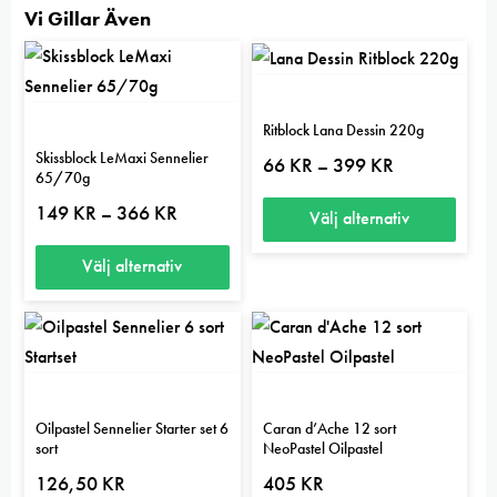
Vi Gillar Även
Ritblock Lana Dessin 220g
Skissblock LeMaxi Sennelier
Prisintervall:
66
KR
399
KR
–
65/70g
66 kr
till
Prisintervall:
149
KR
366
KR
–
399 kr
Välj alternativ
149 kr
till
Den
366 kr
Välj alternativ
här
Den
produkten
här
har
produkten
flera
har
varianter.
flera
Oilpastel Sennelier Starter set 6
Caran d’Ache 12 sort
De
sort
NeoPastel Oilpastel
varianter.
olika
126,50
KR
405
KR
De
alternativen