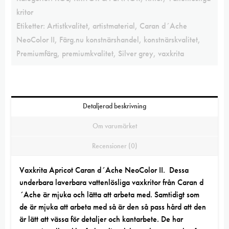
kritor
Etiketter:
Artistkvalitet
,
artistmaterial
,
Caran d´Ache
NeoColor II
,
Färg.nu konstnärshandel
,
konstnärskvalitet
,
Premiumfärg
,
premiumkvalitet
,
Silver grey
,
vaxkrita
Detaljerad beskrivning
Om varumärket
Recensioner (0)
Vaxkrita Apricot Caran d´Ache NeoColor II. Dessa
underbara laverbara vattenlösliga vaxkritor från Caran d
´Ache är mjuka och lätta att arbeta med. Samtidigt som
de är mjuka att arbeta med så är den så pass hård att den
är lätt att vässa för detaljer och kantarbete. De har