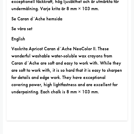
exceptionell täckkraft, hög ljusäkthet och är utmärkta för
undermålning. Varje krita är 8 mm × 103 mm.
Se
Caran d´Ache hemsida
Se våra set
English
Vaxkrita Apricot Caran d´Ache NeoColor II. These
wonderful washable water-soluble wax crayons from
Caran d´Ache are soft and easy to work with. While they
are soft to work with, it is so hard that it is easy to sharpen
for details and edge work. They have exceptional
covering power, high lightfastness and are excellent for
underpainting. Each chalk is 8 mm × 103 mm.