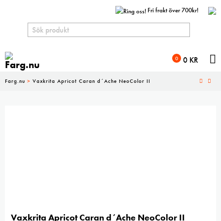
Fri frakt över 700kr!
N
0
0
KR
Farg.nu
>
Vaxkrita Apricot Caran d´Ache NeoColor II
Vaxkrita Apricot Caran d´Ache NeoColor II