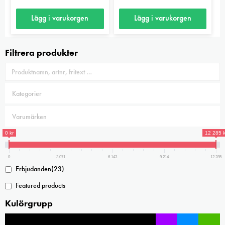
olika
kan
Lägg i varukorgen
Lägg i varukorgen
alternativen
väljas
kan
på
väljas
Filtrera produkter
produktsidan
på
produktsidan
0 kr
12 285 k
0
3 071
6 143
9 214
12 285
Erbjudanden
(23)
Featured products
Kulörgrupp