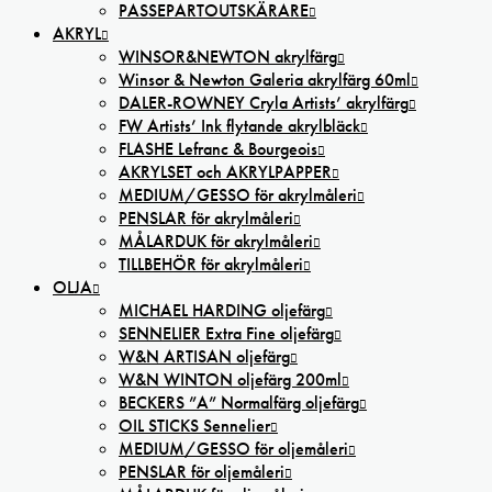
PASSEPARTOUTSKÄRARE
AKRYL
WINSOR&NEWTON akrylfärg
Winsor & Newton Galeria akrylfärg 60ml
DALER-ROWNEY Cryla Artists’ akrylfärg
FW Artists’ Ink flytande akrylbläck
FLASHE Lefranc & Bourgeois
AKRYLSET och AKRYLPAPPER
MEDIUM/GESSO för akrylmåleri
PENSLAR för akrylmåleri
MÅLARDUK för akrylmåleri
TILLBEHÖR för akrylmåleri
OLJA
MICHAEL HARDING oljefärg
SENNELIER Extra Fine oljefärg
W&N ARTISAN oljefärg
W&N WINTON oljefärg 200ml
BECKERS ”A” Normalfärg oljefärg
OIL STICKS Sennelier
MEDIUM/GESSO för oljemåleri
PENSLAR för oljemåleri