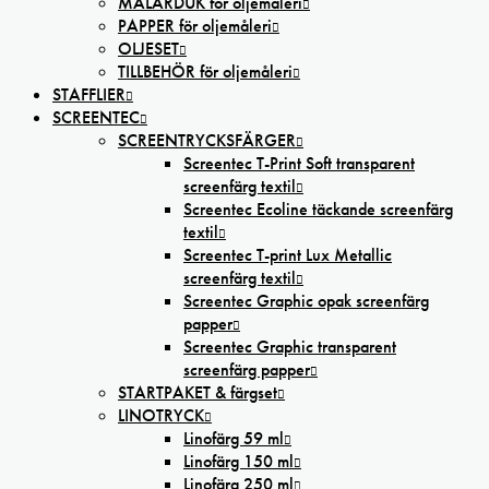
MÅLARDUK för oljemåleri
PAPPER för oljemåleri
OLJESET
TILLBEHÖR för oljemåleri
STAFFLIER
SCREENTEC
SCREENTRYCKSFÄRGER
Screentec T-Print Soft transparent
screenfärg textil
Screentec Ecoline täckande screenfärg
textil
Screentec T-print Lux Metallic
screenfärg textil
Screentec Graphic opak screenfärg
papper
Screentec Graphic transparent
screenfärg papper
STARTPAKET & färgset
LINOTRYCK
Linofärg 59 ml
Linofärg 150 ml
Linofärg 250 ml