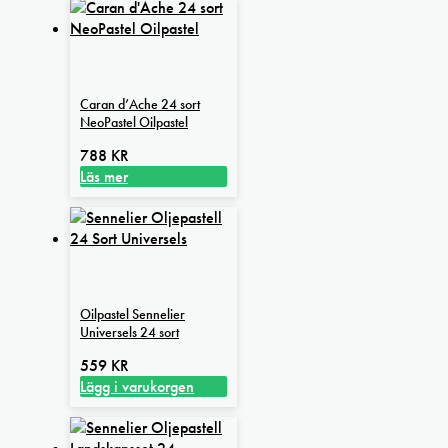
Caran d’Ache 24 sort
NeoPastel Oilpastel
788
KR
Läs mer
Oilpastel Sennelier
Universels 24 sort
559
KR
Lägg i varukorgen