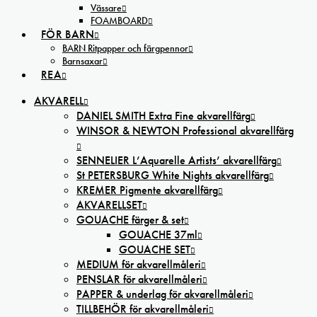
Vässare
FOAMBOARD
FÖR BARN
BARN Ritpapper och färgpennor
Barnsaxar
REA
AKVARELL
DANIEL SMITH Extra Fine akvarellfärg
WINSOR & NEWTON Professional akvarellfärg
SENNELIER L’Aquarelle Artists’ akvarellfärg
St PETERSBURG White Nights akvarellfärg
KREMER Pigmente akvarellfärg
AKVARELLSET
GOUACHE färger & set
GOUACHE 37ml
GOUACHE SET
MEDIUM för akvarellmåleri
PENSLAR för akvarellmåleri
PAPPER & underlag för akvarellmåleri
TILLBEHÖR för akvarellmåleri