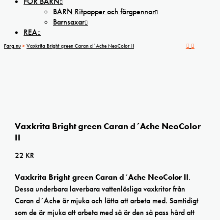
FÖR BARN
BARN Ritpapper och färgpennor
Barnsaxar
REA
Farg.nu
>
Vaxkrita Bright green Caran d´Ache NeoColor II
Vaxkrita Bright green Caran d´Ache NeoColor
II
22
KR
Vaxkrita Bright green Caran d´Ache NeoColor II
.
Dessa underbara laverbara vattenlösliga vaxkritor från
Caran d´Ache är mjuka och lätta att arbeta med. Samtidigt
som de är mjuka att arbeta med så är den så pass hård att