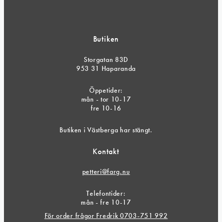
Butiken
Storgatan 83D
953 31 Haparanda
Öppetider:
mån - tor 10-17
fre 10-16
Butiken i Västberga har stängt.
Kontakt
petteri@farg.nu
Telefontider:
mån - fre 10-17
För order frågor Fredrik 0703-751 992