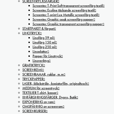
SCREENTRYCKSFÄRGER
Screentec T-Print Soft transparent screenfärg textil
Screentec Ecoline täckande screenfärg textil
Screentec T-print Lux Metallic screenfärg textil
Screentec Graphic opak screenfärg papper
Screentec Graphic transparent screenfärg papper
STARTPAKET & färgset
LINOTRYCK
Linofärg 59 ml
Linofärg 150 ml
Linofärg 250 ml
Linoplattor
Papper för Linotryck
Linoverktyg
GRAFIKTRYCK
SCREENKEMI
SCREENRAMAR, raklar, m.m
TRYCKPAPPER
LASER,-bläckstråle,-kopiatorfilm, oríginaltusch
MEDIUM för screentryck
TEXTILIER T-shirt, kassar
IINFÄRGNINGSFÄRGER, Dypro, Batik
EXPONERING av ram
OMSPÄNNIG av screenram
SCREENKURSER