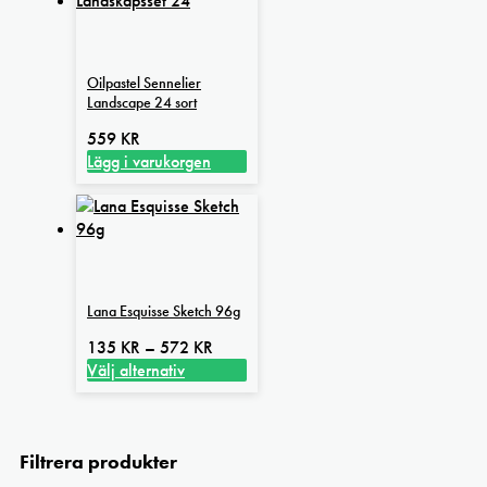
Oilpastel Sennelier
Landscape 24 sort
559
KR
Lägg i varukorgen
Lana Esquisse Sketch 96g
Prisintervall:
135
KR
–
572
KR
135 kr
Välj alternativ
Den
till
här
572 kr
produkten
Filtrera produkter
har
flera