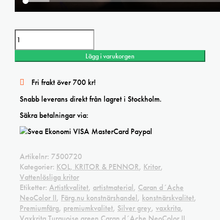
Vaxkrita Bright green Caran d´Ache NeoColor II mängd
Lägg i varukorgen
Fri frakt över 700 kr!
Snabb leverans direkt från lagret i Stockholm.
Säkra betalningar via:
Artikelnr:
7500720
Kategorier:
KOL, KRITOR & PENNOR
,
Kritor
,
Vattenlösliga kritor
Etiketter:
Artistkvalitet
,
artistmaterial
,
Caran d´Ache
NeoColor II
,
Färg.nu konstnärshandel
,
konstnärskvalitet
,
Premiumfärg
,
premiumkvalitet
,
Silver grey
,
vaxkrita
,
Vaxkrita Turquoise green Caran d´Ache NeoColor II