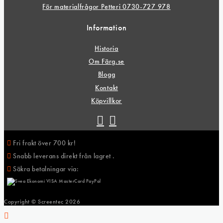
För materialfrågor Petteri 0730-727 978
Information
Historia
Om Färg.se
Blogg
Kontakt
Köpvillkor
Fri frakt över 700 kr!
Snabb leverans direkt från lagret .
Säkra betalningar via:
Copyright © Screentec
2026