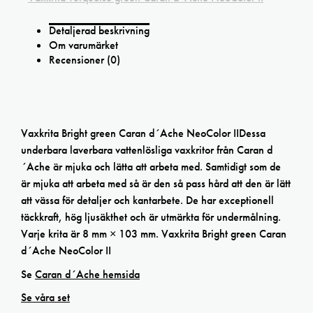
Detaljerad beskrivning
Om varumärket
Recensioner (0)
Vaxkrita Bright green Caran d´Ache NeoColor IIDessa
underbara laverbara vattenlösliga vaxkritor från Caran d
´Ache är mjuka och lätta att arbeta med. Samtidigt som de
är mjuka att arbeta med så är den så pass hård att den är lätt
att vässa för detaljer och kantarbete. De har exceptionell
täckkraft, hög ljusäkthet och är utmärkta för undermålning.
Varje krita är 8 mm × 103 mm. Vaxkrita Bright green Caran
d´Ache NeoColor II
Se
Caran d´Ache hemsida
Se våra set