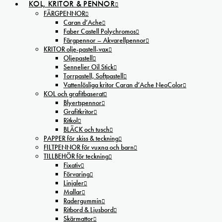
KOL, KRITOR & PENNOR
FÄRGPENNOR
Caran d’Ache
Faber Castell Polychromos
Färgpennor – Akvarellpennor
KRITOR olje-pastell-vax
Oljepastell
Sennelier Oil Stick
Torrpastell, Softpastell
Vattenlösliga kritor Caran d’Ache NeoColor
KOL och grafitbaserat
Blyertspennor
Grafitkritor
Ritkol
BLÄCK och tusch
PAPPER för skiss & teckning
FILTPENNOR för vuxna och barn
TILLBEHÖR för teckning
Fixativ
Förvaring
Linjaler
Mallar
Radergummin
Ritbord & Ljusbord
Skärmattor