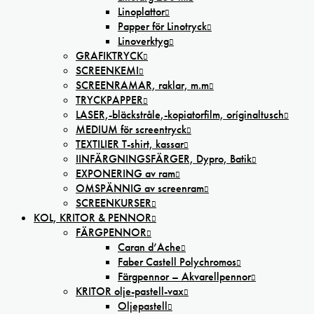
Linoplattor
Papper för Linotryck
Linoverktyg
GRAFIKTRYCK
SCREENKEMI
SCREENRAMAR, raklar, m.m
TRYCKPAPPER
LASER,-bläckstråle,-kopiatorfilm, oríginaltusch
MEDIUM för screentryck
TEXTILIER T-shirt, kassar
IINFÄRGNINGSFÄRGER, Dypro, Batik
EXPONERING av ram
OMSPÄNNIG av screenram
SCREENKURSER
KOL, KRITOR & PENNOR
FÄRGPENNOR
Caran d’Ache
Faber Castell Polychromos
Färgpennor – Akvarellpennor
KRITOR olje-pastell-vax
Oljepastell