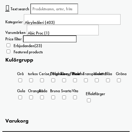
varianter.
Text search
De
olika
Kategorier
alternativen
kan
Varumärken
väljas
Price filter
på
Erbjudanden
(23)
produktsidan
Featured products
Kulörgrupp
Grå
turkos
Cerise/Paprika
Delphinium/Menthe
Grey/Pink
Rosa
Transparent
Violetta
Blåa
Gröna
Gula
Orangea
Röda
Bruna
Svarta
Vita
Effektfärger
Varukorg