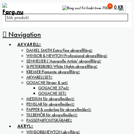
0
0
KR
Fri frakt över 700kr!
Navigation
AKVARELL
DANIEL SMITH Extra Fine akvarellfärg
WINSOR & NEWTON Professional akvarellfärg
SENNELIER L’Aquarelle Artists’ akvarellfärg
St PETERSBURG White Nights akvarellfärg
KREMER Pigmente akvarellfärg
AKVARELLSET
GOUACHE färger & set
GOUACHE 37ml
GOUACHE SET
MEDIUM för akvarellmåleri
PENSLAR för akvarellmåleri
PAPPER & underlag för akvarellmåleri
TILLBEHÖR för akvarellmåleri
PASSEPARTOUTSKÄRARE
AKRYL
WINSOR&NEWTON akrylfärg