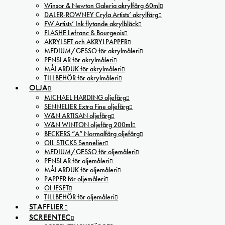
Winsor & Newton Galeria akrylfärg 60ml
DALER-ROWNEY Cryla Artists’ akrylfärg
FW Artists’ Ink flytande akrylbläck
FLASHE Lefranc & Bourgeois
AKRYLSET och AKRYLPAPPER
MEDIUM/GESSO för akrylmåleri
PENSLAR för akrylmåleri
MÅLARDUK för akrylmåleri
TILLBEHÖR för akrylmåleri
OLJA
MICHAEL HARDING oljefärg
SENNELIER Extra Fine oljefärg
W&N ARTISAN oljefärg
W&N WINTON oljefärg 200ml
BECKERS ”A” Normalfärg oljefärg
OIL STICKS Sennelier
MEDIUM/GESSO för oljemåleri
PENSLAR för oljemåleri
MÅLARDUK för oljemåleri
PAPPER för oljemåleri
OLJESET
TILLBEHÖR för oljemåleri
STAFFLIER
SCREENTEC