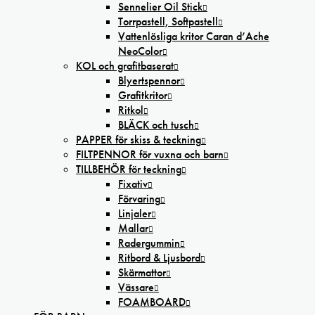
Sennelier Oil Stick
Torrpastell, Softpastell
Vattenlösliga kritor Caran d’Ache
NeoColor
KOL och grafitbaserat
Blyertspennor
Grafitkritor
Ritkol
BLÄCK och tusch
PAPPER för skiss & teckning
FILTPENNOR för vuxna och barn
TILLBEHÖR för teckning
Fixativ
Förvaring
Linjaler
Mallar
Radergummin
Ritbord & Ljusbord
Skärmattor
Vässare
FOAMBOARD