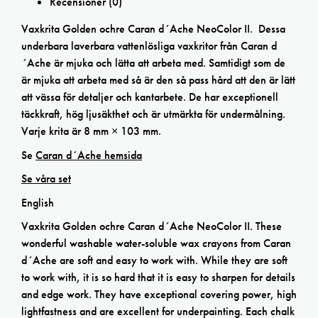
Recensioner (0)
Vaxkrita Golden ochre Caran d´Ache NeoColor II. Dessa
underbara laverbara vattenlösliga vaxkritor från Caran d
´Ache är mjuka och lätta att arbeta med. Samtidigt som de
är mjuka att arbeta med så är den så pass hård att den är lätt
att vässa för detaljer och kantarbete. De har exceptionell
täckkraft, hög ljusäkthet och är utmärkta för undermålning.
Varje krita är 8 mm × 103 mm.
Se
Caran d´Ache hemsida
Se våra set
English
Vaxkrita Golden ochre Caran d´Ache NeoColor II. These
wonderful washable water-soluble wax crayons from Caran
d´Ache are soft and easy to work with. While they are soft
to work with, it is so hard that it is easy to sharpen for details
and edge work. They have exceptional covering power, high
lightfastness and are excellent for underpainting. Each chalk