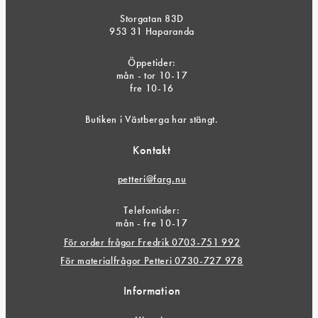
Storgatan 83D
953 31 Haparanda
Öppetider:
mån - tor 10-17
fre 10-16
Butiken i Västberga har stängt.
Kontakt
petteri@farg.nu
Telefontider:
mån - fre 10-17
För order frågor Fredrik 0703-751 992
För materialfrågor Petteri 0730-727 978
Information