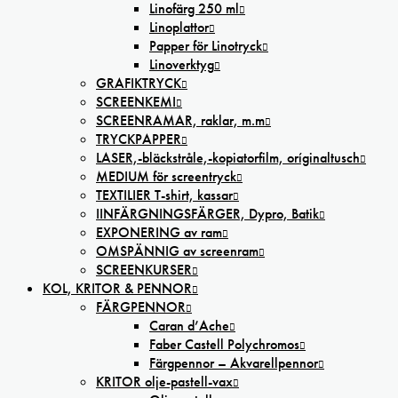
Linofärg 250 ml
Linoplattor
Papper för Linotryck
Linoverktyg
GRAFIKTRYCK
SCREENKEMI
SCREENRAMAR, raklar, m.m
TRYCKPAPPER
LASER,-bläckstråle,-kopiatorfilm, oríginaltusch
MEDIUM för screentryck
TEXTILIER T-shirt, kassar
IINFÄRGNINGSFÄRGER, Dypro, Batik
EXPONERING av ram
OMSPÄNNIG av screenram
SCREENKURSER
KOL, KRITOR & PENNOR
FÄRGPENNOR
Caran d’Ache
Faber Castell Polychromos
Färgpennor – Akvarellpennor
KRITOR olje-pastell-vax