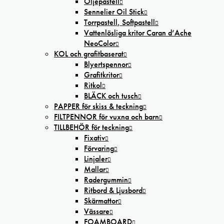
Oljepastell
Sennelier Oil Stick
Torrpastell, Softpastell
Vattenlösliga kritor Caran d’Ache
NeoColor
KOL och grafitbaserat
Blyertspennor
Grafitkritor
Ritkol
BLÄCK och tusch
PAPPER för skiss & teckning
FILTPENNOR för vuxna och barn
TILLBEHÖR för teckning
Fixativ
Förvaring
Linjaler
Mallar
Radergummin
Ritbord & Ljusbord
Skärmattor
Vässare
FOAMBOARD