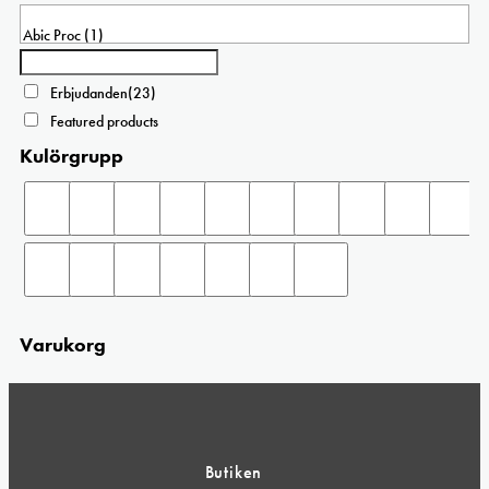
kan
väljas
på
produktsidan
Erbjudanden
(23)
Featured products
Kulörgrupp
Varukorg
Butiken