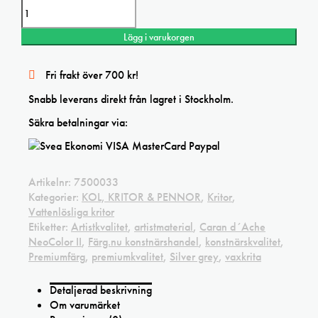
Vaxkrita
Golden
ochre
Lägg i varukorgen
Caran
d
´Ache
Fri frakt över 700 kr!
NeoColor
II
Snabb leverans direkt från lagret i Stockholm.
mängd
Säkra betalningar via:
Artikelnr:
7500033
Kategorier:
KOL, KRITOR & PENNOR
,
Kritor
,
Vattenlösliga kritor
Etiketter:
Artistkvalitet
,
artistmaterial
,
Caran d´Ache
NeoColor II
,
Färg.nu konstnärshandel
,
konstnärskvalitet
,
Premiumfärg
,
premiumkvalitet
,
Silver grey
,
vaxkrita
Detaljerad beskrivning
Om varumärket