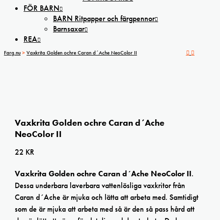
FÖR BARN
BARN Ritpapper och färgpennor
Barnsaxar
REA
Farg.nu
>
Vaxkrita Golden ochre Caran d´Ache NeoColor II
Vaxkrita Golden ochre Caran d´Ache
NeoColor II
22
KR
Vaxkrita Golden ochre Caran d´Ache NeoColor II
.
Dessa underbara laverbara vattenlösliga vaxkritor från
Caran d´Ache är mjuka och lätta att arbeta med. Samtidigt
som de är mjuka att arbeta med så är den så pass hård att