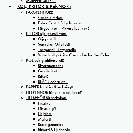
SCREENKURSER
KOL, KRITOR & PENNOR
FÄRGPENNOR
Caran d’Ache
Faber Castell Polychromos
Färgpennor – Akvarellpennor
KRITOR olje-pastell-vax
Oljepastell
Sennelier Oil Stick
Torrpastell, Softpastell
Vattenlösliga kritor Caran d’Ache NeoColor
KOL och grafitbaserat
Blyertspennor
Grafitkritor
Ritkol
BLÄCK och tusch
PAPPER för skiss & teckning
FILTPENNOR för vuxna och barn
TILLBEHÖR för teckning
Fixativ
Förvaring
Linjaler
Mallar
Radergummin
Ritbord & Ljusbord