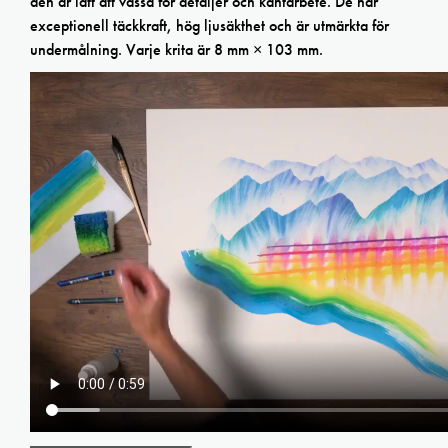
den är lätt att vässa för detaljer och kantarbete. De har
exceptionell täckkraft, hög ljusäkthet och är utmärkta för
undermålning. Varje krita är 8 mm × 103 mm.