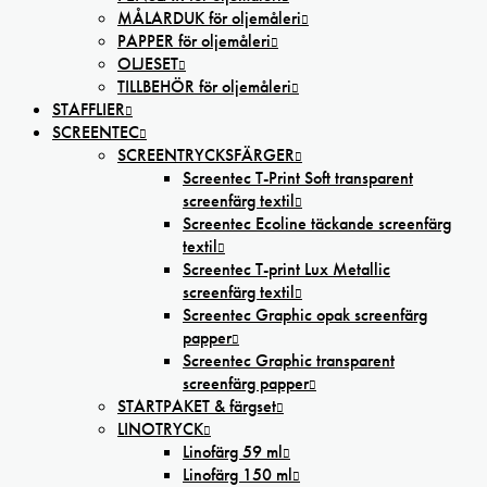
MÅLARDUK för oljemåleri
PAPPER för oljemåleri
OLJESET
TILLBEHÖR för oljemåleri
STAFFLIER
SCREENTEC
SCREENTRYCKSFÄRGER
Screentec T-Print Soft transparent
screenfärg textil
Screentec Ecoline täckande screenfärg
textil
Screentec T-print Lux Metallic
screenfärg textil
Screentec Graphic opak screenfärg
papper
Screentec Graphic transparent
screenfärg papper
STARTPAKET & färgset
LINOTRYCK
Linofärg 59 ml
Linofärg 150 ml