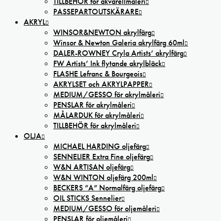
TILLBEHÖR för akvarellmåleri
PASSEPARTOUTSKÄRARE
AKRYL
WINSOR&NEWTON akrylfärg
Winsor & Newton Galeria akrylfärg 60ml
DALER-ROWNEY Cryla Artists’ akrylfärg
FW Artists’ Ink flytande akrylbläck
FLASHE Lefranc & Bourgeois
AKRYLSET och AKRYLPAPPER
MEDIUM/GESSO för akrylmåleri
PENSLAR för akrylmåleri
MÅLARDUK för akrylmåleri
TILLBEHÖR för akrylmåleri
OLJA
MICHAEL HARDING oljefärg
SENNELIER Extra Fine oljefärg
W&N ARTISAN oljefärg
W&N WINTON oljefärg 200ml
BECKERS ”A” Normalfärg oljefärg
OIL STICKS Sennelier
MEDIUM/GESSO för oljemåleri
PENSLAR för oljemåleri