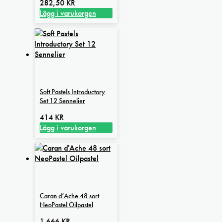
282,50
KR
Lägg i varukorgen
Soft Pastels Introductory
Set 12 Sennelier
414
KR
Lägg i varukorgen
Caran d’Ache 48 sort
NeoPastel Oilpastel
1 666
KR