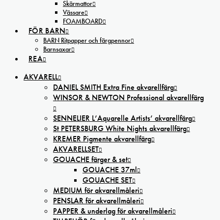
Skärmattor
Vässare
FOAMBOARD
FÖR BARN
BARN Ritpapper och färgpennor
Barnsaxar
REA
AKVARELL
DANIEL SMITH Extra Fine akvarellfärg
WINSOR & NEWTON Professional akvarellfärg
SENNELIER L’Aquarelle Artists’ akvarellfärg
St PETERSBURG White Nights akvarellfärg
KREMER Pigmente akvarellfärg
AKVARELLSET
GOUACHE färger & set
GOUACHE 37ml
GOUACHE SET
MEDIUM för akvarellmåleri
PENSLAR för akvarellmåleri
PAPPER & underlag för akvarellmåleri