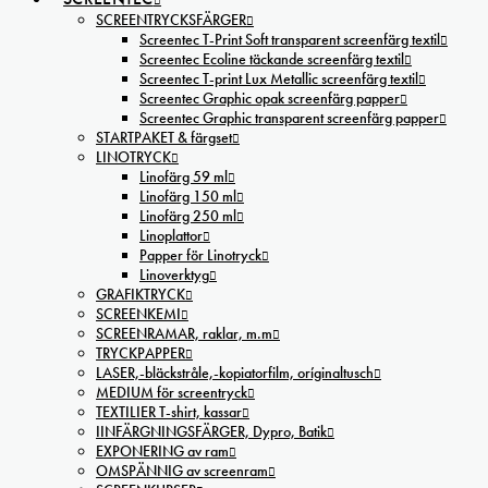
SCREENTRYCKSFÄRGER
Screentec T-Print Soft transparent screenfärg textil
Screentec Ecoline täckande screenfärg textil
Screentec T-print Lux Metallic screenfärg textil
Screentec Graphic opak screenfärg papper
Screentec Graphic transparent screenfärg papper
STARTPAKET & färgset
LINOTRYCK
Linofärg 59 ml
Linofärg 150 ml
Linofärg 250 ml
Linoplattor
Papper för Linotryck
Linoverktyg
GRAFIKTRYCK
SCREENKEMI
SCREENRAMAR, raklar, m.m
TRYCKPAPPER
LASER,-bläckstråle,-kopiatorfilm, oríginaltusch
MEDIUM för screentryck
TEXTILIER T-shirt, kassar
IINFÄRGNINGSFÄRGER, Dypro, Batik
EXPONERING av ram
OMSPÄNNIG av screenram