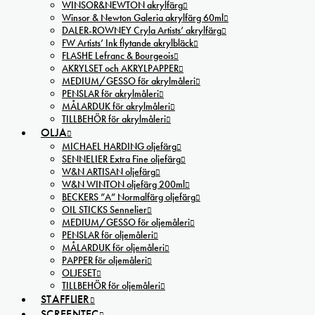
WINSOR&NEWTON akrylfärg
Winsor & Newton Galeria akrylfärg 60ml
DALER-ROWNEY Cryla Artists’ akrylfärg
FW Artists’ Ink flytande akrylbläck
FLASHE Lefranc & Bourgeois
AKRYLSET och AKRYLPAPPER
MEDIUM/GESSO för akrylmåleri
PENSLAR för akrylmåleri
MÅLARDUK för akrylmåleri
TILLBEHÖR för akrylmåleri
OLJA
MICHAEL HARDING oljefärg
SENNELIER Extra Fine oljefärg
W&N ARTISAN oljefärg
W&N WINTON oljefärg 200ml
BECKERS ”A” Normalfärg oljefärg
OIL STICKS Sennelier
MEDIUM/GESSO för oljemåleri
PENSLAR för oljemåleri
MÅLARDUK för oljemåleri
PAPPER för oljemåleri
OLJESET
TILLBEHÖR för oljemåleri
STAFFLIER
SCREENTEC