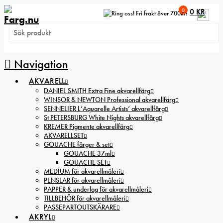
0
0
KR
Fri frakt över 700kr!
Navigation
AKVARELL
DANIEL SMITH Extra Fine akvarellfärg
WINSOR & NEWTON Professional akvarellfärg
SENNELIER L’Aquarelle Artists’ akvarellfärg
St PETERSBURG White Nights akvarellfärg
KREMER Pigmente akvarellfärg
AKVARELLSET
GOUACHE färger & set
GOUACHE 37ml
GOUACHE SET
MEDIUM för akvarellmåleri
PENSLAR för akvarellmåleri
PAPPER & underlag för akvarellmåleri
TILLBEHÖR för akvarellmåleri
PASSEPARTOUTSKÄRARE
AKRYL