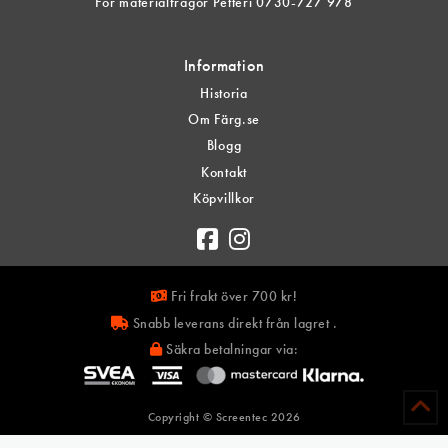
För materialfrågor Petteri 0730-727 978
Information
Historia
Om Färg.se
Blogg
Kontakt
Köpvillkor
Fri frakt över 700 kr!
Snabb leverans direkt från lagret .
Säkra betalningar via:
Copyright © Screentec
2026