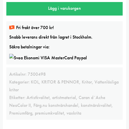
Caran
Lägg i varukorgen
d
´Ache
NeoColor
Fri frakt över 700 kr!
II
Snabb leverans direkt från lagret i Stockholm.
mängd
Säkra betalningar via:
Artikelnr:
7500498
Kategorier:
KOL, KRITOR & PENNOR
,
Kritor
,
Vattenlösliga
kritor
Etiketter:
Artistkvalitet
,
artistmaterial
,
Caran d´Ache
NeoColor II
,
Färg.nu konstnärshandel
,
konstnärskvalitet
,
Premiumfärg
,
premiumkvalitet
,
vaxkrita