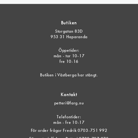
Butiken
Storgatan 83D
953 31 Haparanda
Öppetider:
mån - tor 10-17
fre 10-16
Butiken i Västberga har stängt.
Kontakt
petteri@farg.nu
Telefontider:
mån - fre 10-17
För order frågor Fredrik 0703-751 992