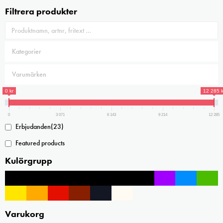
Filtrera produkter
0 kr
12 285 k
0
3 071
6 143
9 214
12 285
Erbjudanden
(23)
Featured products
Kulörgrupp
Varukorg