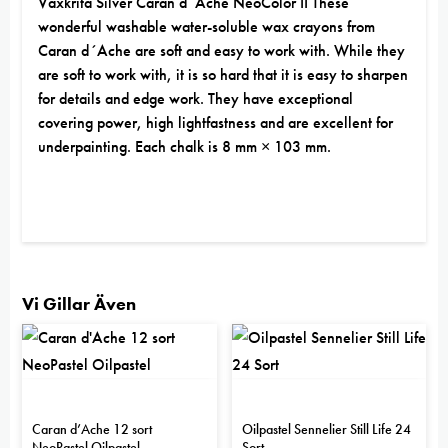
Vaxkrita Silver Caran d´Ache NeoColor II These
wonderful washable water-soluble wax crayons from
Caran d´Ache are soft and easy to work with. While they
are soft to work with, it is so hard that it is easy to sharpen
for details and edge work. They have exceptional
covering power, high lightfastness and are excellent for
underpainting. Each chalk is 8 mm × 103 mm.
Vi Gillar Även
Caran d’Ache 12 sort
Oilpastel Sennelier Still Life 24
NeoPastel Oilpastel
Sort