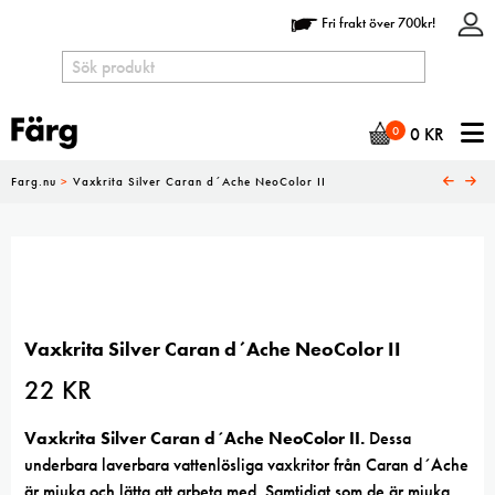
Fri frakt över 700kr!
N
0
0
KR
Farg.nu
>
Vaxkrita Silver Caran d´Ache NeoColor II
Vaxkrita Silver Caran d´Ache NeoColor II
22
KR
Vaxkrita Silver Caran d´Ache NeoColor II.
Dessa
underbara laverbara vattenlösliga vaxkritor från Caran d´Ache
är mjuka och lätta att arbeta med. Samtidigt som de är mjuka