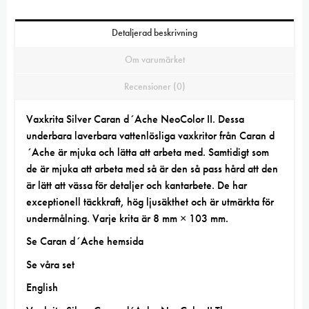
Detaljerad beskrivning
Om varumärket
Recensioner (0)
Vaxkrita Silver Caran d´Ache NeoColor II. Dessa
underbara laverbara vattenlösliga vaxkritor från Caran d
´Ache är mjuka och lätta att arbeta med. Samtidigt som
de är mjuka att arbeta med så är den så pass hård att den
är lätt att vässa för detaljer och kantarbete. De har
exceptionell täckkraft, hög ljusäkthet och är utmärkta för
undermålning. Varje krita är 8 mm × 103 mm.
Se
Caran d´Ache hemsida
Se våra set
English