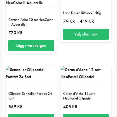
Lana Dessin Ritblock 150g
Carand’Ache 30 set NeoColor
Prisintervall:
79
KR
449
KR
–
II Aquarelle
79 kr
till
770
KR
449 kr
Välj alternativ
Den
Lägg i varukorgen
här
produkten
har
flera
varianter.
De
olika
Oilpastel Sennelier Portrait 24
Caran d’Ache 12 sort
sort
NeoPastel Oilpastel
alternativen
559
KR
405
KR
kan
väljas