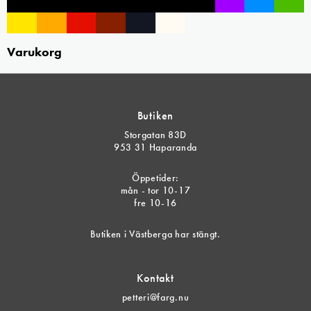
Varukorg
Butiken
Storgatan 83D
953 31 Haparanda
Öppetider:
mån - tor 10-17
fre 10-16
Butiken i Västberga har stängt.
Kontakt
petteri@farg.nu