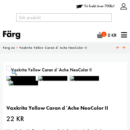
Fri frakt över 700kr!
N
0
0
KR
Farg.nu
>
Vaxkrita Yellow Caran d´Ache NeoColor II
Vaxkrita Yellow Caran d´Ache NeoColor II
22
KR