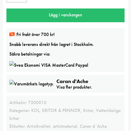
Yellow
Caran
Lägg i varukorgen
d
´Ache
NeoColor
Fri frakt över 700 kr!
II
Snabb leverans direkt från lagret i Stockholm.
mängd
Säkra betalningar via:
Caran d'Ache
Visa fler produkter.
Artikelnr:
7500010
Kategorier:
KOL, KRITOR & PENNOR
,
Kritor
,
Vattenlösliga
kritor
Etiketter:
Artistkvalitet
,
artistmaterial
,
Caran d´Ache