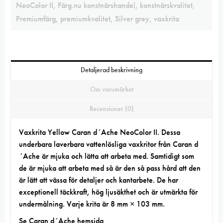
NeoColor II
,
Färg.nu konstnärshandel
,
konstnärskvalitet
,
Premiumfärg
,
premiumkvalitet
,
Silver grey
,
vaxkrita
Detaljerad beskrivning
Om varumärket
Recensioner (0)
Vaxkrita Yellow Caran d´Ache NeoColor II. Dessa
underbara laverbara vattenlösliga vaxkritor från Caran d
´Ache är mjuka och lätta att arbeta med. Samtidigt som
de är mjuka att arbeta med så är den så pass hård att den
är lätt att vässa för detaljer och kantarbete. De har
exceptionell täckkraft, hög ljusäkthet och är utmärkta för
undermålning. Varje krita är 8 mm × 103 mm.
Se
Caran d´Ache hemsida