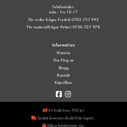
Telefontider:
mån - fre 10-17
För order frågor Fredrik 0703-751 992
För materialfrågor Petteri 0730-727 978
Information
Historia
Om Färg.se
Blogg
Kontakt
Köpvillkor
Fri frakt över 700 kr!
Snabb leverans direkt från lagret .
Säkra betalningar via: