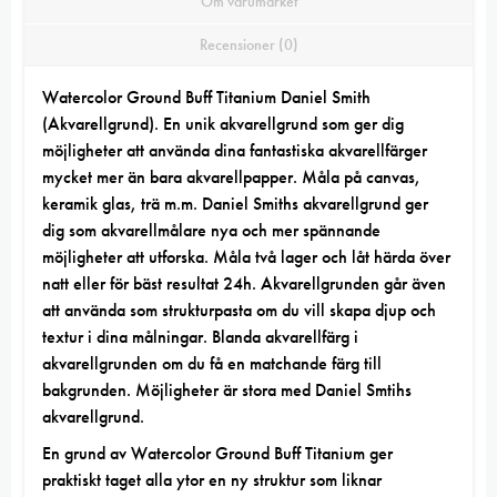
Om varumärket
Recensioner (0)
Watercolor Ground
Buff Titanium
Daniel Smith
(Akvarellgrund). En unik akvarellgrund som ger dig
möjligheter att använda dina fantastiska akvarellfärger
mycket mer än bara akvarellpapper. Måla på canvas,
keramik glas, trä m.m. Daniel Smiths akvarellgrund ger
dig som akvarellmålare nya och mer spännande
möjligheter att utforska. Måla två lager och låt härda över
natt eller för bäst resultat 24h. Akvarellgrunden går även
att använda som strukturpasta om du vill skapa djup och
textur i dina målningar. Blanda akvarellfärg i
akvarellgrunden om du få en matchande färg till
bakgrunden. Möjligheter är stora med Daniel Smtihs
akvarellgrund.
En grund av Watercolor Ground Buff Titanium ger
praktiskt taget alla ytor en ny struktur som liknar