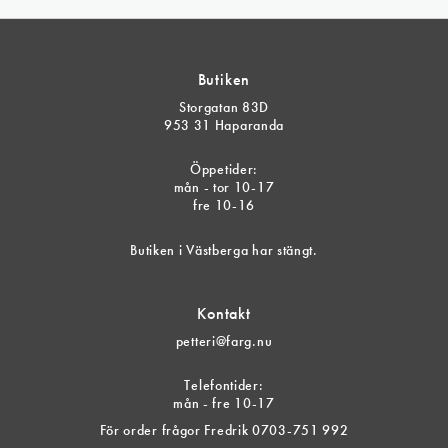
Butiken
Storgatan 83D
953 31 Haparanda
Öppetider:
mån - tor 10-17
fre 10-16
Butiken i Västberga har stängt.
Kontakt
petteri@farg.nu
Telefontider:
mån - fre 10-17
För order frågor Fredrik 0703-751 992