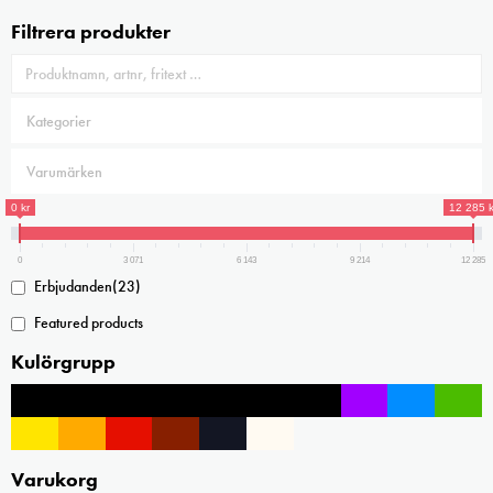
Filtrera produkter
0 kr
12 285 k
0
3 071
6 143
9 214
12 285
Erbjudanden
(23)
Featured products
Kulörgrupp
Varukorg