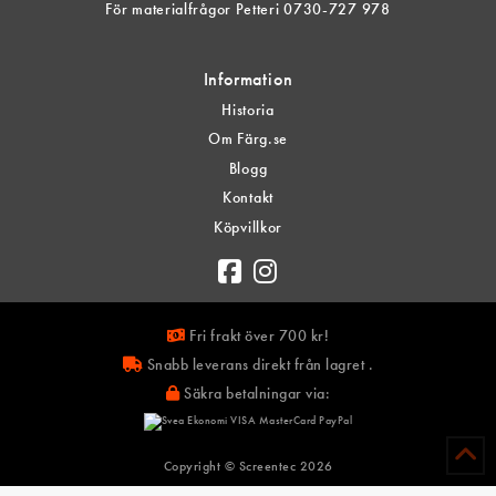
För materialfrågor Petteri 0730-727 978
Information
Historia
Om Färg.se
Blogg
Kontakt
Köpvillkor
Fri frakt över 700 kr!
Snabb leverans direkt från lagret .
Säkra betalningar via:
Copyright © Screentec
2026