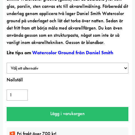
glas, porslin, sten canvas etc till akvarellmålning. Förberedd dit
underlag genom applicera två lager Daniel Smith Watercolor
ground på underlaget och låt det torka över natten. Sedan är
det fritt fram att börja måla med akvarellfärgen. Du kan även
använda gesson som en strukturpasta, något som inte är så
vanligt inom akvarelltekniken. Gesson är blandbar.
Lite tips om
Watercolor Ground från Daniel Smith
Nollställ
Watercolor
Ground
Buff
Lägg i varukorgen
Titanium
mängd
Fri frakt över 700 kr!