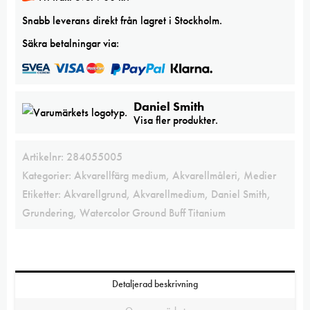
Snabb leverans direkt från lagret i Stockholm.
Säkra betalningar via:
Daniel Smith
Visa fler produkter.
Artikelnr:
284055005
Kategorier:
Akvarellfärg medium
,
Akvarellmåleri
,
Medier
Etiketter:
Akvarellgrund
,
Akvarellmedium
,
Daniel Smith
,
Grundering
,
Watercolor Ground Buff Titanium
Detaljerad beskrivning