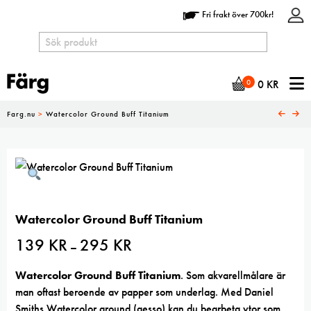
Fri frakt över 700kr!
N
0
0
KR
Farg.nu
>
Watercolor Ground Buff Titanium
Watercolor Ground Buff Titanium
139
KR
295
KR
Prisintervall:
–
139 kr
till
295 kr
Watercolor Ground Buff Titanium
. Som akvarellmålare är
man oftast beroende av papper som underlag. Med Daniel
Smiths Watercolor ground (gesso) kan du bearbeta ytor som