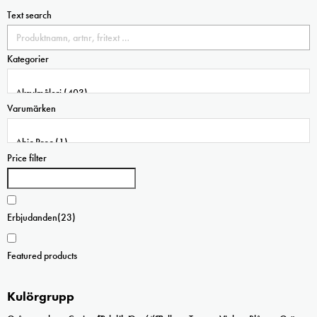
på
produkten
Text search
produktsidan
har
flera
Kategorier
varianter.
De
olika
Varumärken
alternativen
kan
väljas
Price filter
på
produktsidan
Erbjudanden
(23)
Featured products
Kulörgrupp