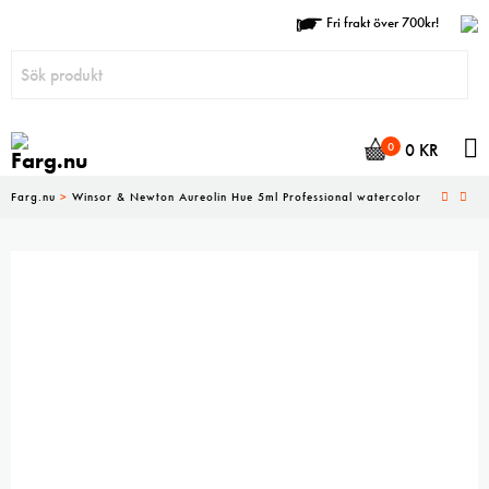
Fri frakt över 700kr!
N
0
0
KR
Farg.nu
>
Winsor & Newton Aureolin Hue 5ml Professional watercolor