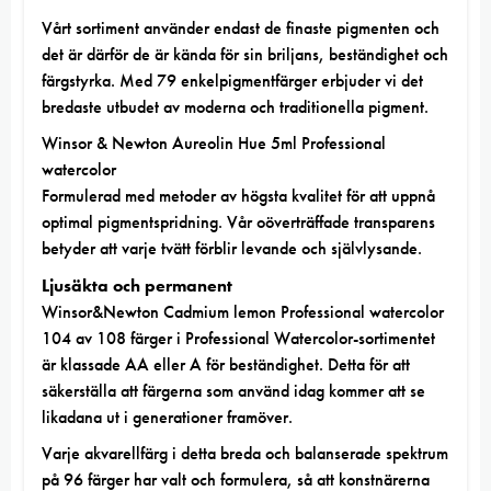
Vårt sortiment
använder endast de finaste
pigmenten
och
det är därför de är kända för sin briljans, beständighet och
färgstyrka. Med 79 enkelpigmentfärger erbjuder vi det
bredaste utbudet av moderna och traditionella pigment.
Winsor & Newton Aureolin Hue 5ml Professional
watercolor
Formulerad med metoder av högsta kvalitet för att uppnå
optimal pigmentspridning. Vår oöverträffade transparens
betyder att varje tvätt förblir levande och självlysande.
Ljusäkta och permanent
Winsor&Newton Cadmium lemon Professional watercolor
104 av 108 färger i Professional Watercolor-sortimentet
är klassade AA eller A för beständighet. Detta för att
säkerställa att färgerna som använd idag kommer att se
likadana ut i generationer framöver.
Varje akvarellfärg i detta breda och balanserade spektrum
på 96 färger har valt och formulera, så att konstnärerna