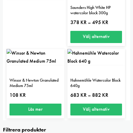
Saunders High White HP
watercolor block 300g
Prisintervall:
378
KR
495
KR
–
378 kr
till
495 kr
Välj alternativ
Den
här
produkten
har
flera
Winsor & Newton Granulated
Hahnemühle Watercolor Block
Medium 75ml
640g
varianter.
Prisintervall:
108
KR
683
KR
882
KR
De
–
683 kr
olika
till
882 kr
Läs mer
Välj alternativ
alternativen
kan
Den
väljas
här
Filtrera produkter