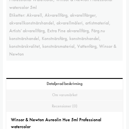
watercolor 5ml
Etiketter:
Akvarell
,
Akvarellfärg
,
akvarellfärger
,
akvarellkonstnärshandel
,
akvarellmåleri
,
artistmaterial
,
Artists' akvarellfärg
,
Extra Fine akvarellfärg
,
Färg.nu
konstnärshandel
,
Konstnärsfärg
,
konstnärshandel
,
konstnärskvalitet
,
konstnärsmaterial
,
Vattenfärg
,
Winsor &
Newton
Detaljerad beskrivning
Om varumärket
Recensioner (0)
Winsor & Newton Aureolin Hue 5ml Professional
watercolor