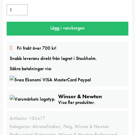
Winsor
&
Newton
Lägg i varukorgen
Aureolin
Hue
5ml
Fri frakt över 700 kr!
Professional
Snabb leverans direkt från lagret i Stockholm.
watercolor
mängd
Säkra betalningar via:
Winsor & Newton
Visa fler produkter.
Artikelnr:
102417
Kategorier:
Akvarellmåleri
,
Färg
,
Winsor & Newton
Professional Watercolor
,
Winsor & Newton Professional