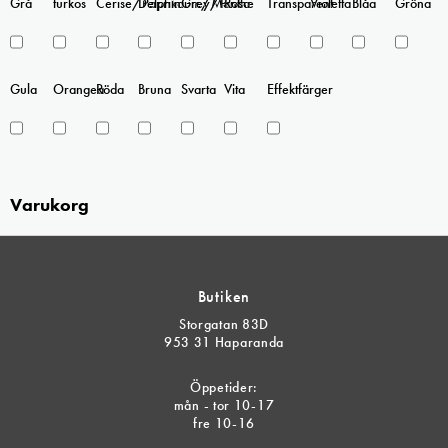
Grå
turkos
Cerise/Paprika
Delphinium/Menthe
Grey/Pink
Rosa
Transparent
Violetta
Blåa
Gröna
Gula
Orangea
Röda
Bruna
Svarta
Vita
Effektfärger
Varukorg
Butiken
Storgatan 83D
953 31 Haparanda
Öppetider:
mån - tor 10-17
fre 10-16